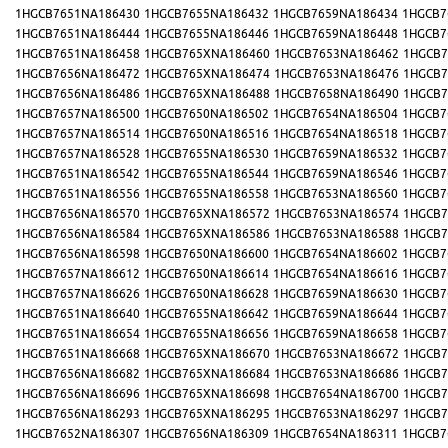
1HGCB7651NA186430
1HGCB7655NA186432
1HGCB7659NA186434
1HGCB7
1HGCB7651NA186444
1HGCB7655NA186446
1HGCB7659NA186448
1HGCB7
1HGCB7651NA186458
1HGCB765XNA186460
1HGCB7653NA186462
1HGCB7
1HGCB7656NA186472
1HGCB765XNA186474
1HGCB7653NA186476
1HGCB7
1HGCB7656NA186486
1HGCB765XNA186488
1HGCB7658NA186490
1HGCB7
1HGCB7657NA186500
1HGCB7650NA186502
1HGCB7654NA186504
1HGCB7
1HGCB7657NA186514
1HGCB7650NA186516
1HGCB7654NA186518
1HGCB7
1HGCB7657NA186528
1HGCB7655NA186530
1HGCB7659NA186532
1HGCB7
1HGCB7651NA186542
1HGCB7655NA186544
1HGCB7659NA186546
1HGCB7
1HGCB7651NA186556
1HGCB7655NA186558
1HGCB7653NA186560
1HGCB7
1HGCB7656NA186570
1HGCB765XNA186572
1HGCB7653NA186574
1HGCB7
1HGCB7656NA186584
1HGCB765XNA186586
1HGCB7653NA186588
1HGCB7
1HGCB7656NA186598
1HGCB7650NA186600
1HGCB7654NA186602
1HGCB7
1HGCB7657NA186612
1HGCB7650NA186614
1HGCB7654NA186616
1HGCB7
1HGCB7657NA186626
1HGCB7650NA186628
1HGCB7659NA186630
1HGCB7
1HGCB7651NA186640
1HGCB7655NA186642
1HGCB7659NA186644
1HGCB7
1HGCB7651NA186654
1HGCB7655NA186656
1HGCB7659NA186658
1HGCB7
1HGCB7651NA186668
1HGCB765XNA186670
1HGCB7653NA186672
1HGCB7
1HGCB7656NA186682
1HGCB765XNA186684
1HGCB7653NA186686
1HGCB7
1HGCB7656NA186696
1HGCB765XNA186698
1HGCB7654NA186700
1HGCB7
1HGCB7656NA186293
1HGCB765XNA186295
1HGCB7653NA186297
1HGCB7
1HGCB7652NA186307
1HGCB7656NA186309
1HGCB7654NA186311
1HGCB7