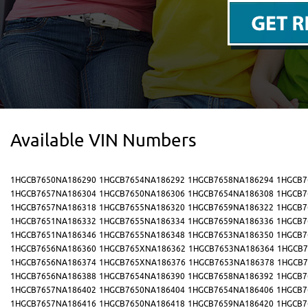
Available VIN Numbers
1HGCB7650NA186290
1HGCB7654NA186292
1HGCB7658NA186294
1HGCB7
1HGCB7657NA186304
1HGCB7650NA186306
1HGCB7654NA186308
1HGCB7
1HGCB7657NA186318
1HGCB7655NA186320
1HGCB7659NA186322
1HGCB7
1HGCB7651NA186332
1HGCB7655NA186334
1HGCB7659NA186336
1HGCB7
1HGCB7651NA186346
1HGCB7655NA186348
1HGCB7653NA186350
1HGCB7
1HGCB7656NA186360
1HGCB765XNA186362
1HGCB7653NA186364
1HGCB7
1HGCB7656NA186374
1HGCB765XNA186376
1HGCB7653NA186378
1HGCB7
1HGCB7656NA186388
1HGCB7654NA186390
1HGCB7658NA186392
1HGCB7
1HGCB7657NA186402
1HGCB7650NA186404
1HGCB7654NA186406
1HGCB7
1HGCB7657NA186416
1HGCB7650NA186418
1HGCB7659NA186420
1HGCB7