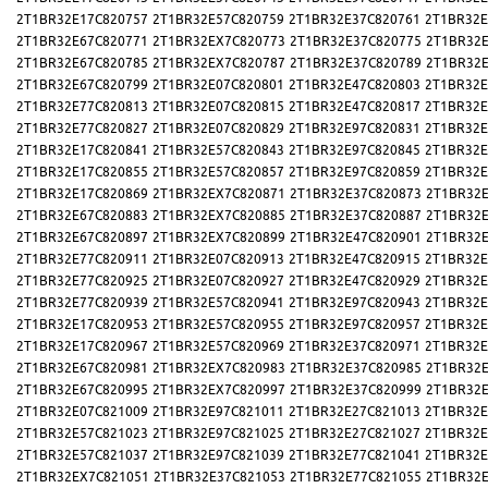
2T1BR32E17C820757
2T1BR32E57C820759
2T1BR32E37C820761
2T1BR32E
2T1BR32E67C820771
2T1BR32EX7C820773
2T1BR32E37C820775
2T1BR32E
2T1BR32E67C820785
2T1BR32EX7C820787
2T1BR32E37C820789
2T1BR32E
2T1BR32E67C820799
2T1BR32E07C820801
2T1BR32E47C820803
2T1BR32E
2T1BR32E77C820813
2T1BR32E07C820815
2T1BR32E47C820817
2T1BR32E
2T1BR32E77C820827
2T1BR32E07C820829
2T1BR32E97C820831
2T1BR32E
2T1BR32E17C820841
2T1BR32E57C820843
2T1BR32E97C820845
2T1BR32E
2T1BR32E17C820855
2T1BR32E57C820857
2T1BR32E97C820859
2T1BR32E
2T1BR32E17C820869
2T1BR32EX7C820871
2T1BR32E37C820873
2T1BR32E
2T1BR32E67C820883
2T1BR32EX7C820885
2T1BR32E37C820887
2T1BR32E
2T1BR32E67C820897
2T1BR32EX7C820899
2T1BR32E47C820901
2T1BR32E
2T1BR32E77C820911
2T1BR32E07C820913
2T1BR32E47C820915
2T1BR32E
2T1BR32E77C820925
2T1BR32E07C820927
2T1BR32E47C820929
2T1BR32E
2T1BR32E77C820939
2T1BR32E57C820941
2T1BR32E97C820943
2T1BR32E
2T1BR32E17C820953
2T1BR32E57C820955
2T1BR32E97C820957
2T1BR32E
2T1BR32E17C820967
2T1BR32E57C820969
2T1BR32E37C820971
2T1BR32E
2T1BR32E67C820981
2T1BR32EX7C820983
2T1BR32E37C820985
2T1BR32E
2T1BR32E67C820995
2T1BR32EX7C820997
2T1BR32E37C820999
2T1BR32E
2T1BR32E07C821009
2T1BR32E97C821011
2T1BR32E27C821013
2T1BR32E
2T1BR32E57C821023
2T1BR32E97C821025
2T1BR32E27C821027
2T1BR32E
2T1BR32E57C821037
2T1BR32E97C821039
2T1BR32E77C821041
2T1BR32E
2T1BR32EX7C821051
2T1BR32E37C821053
2T1BR32E77C821055
2T1BR32E