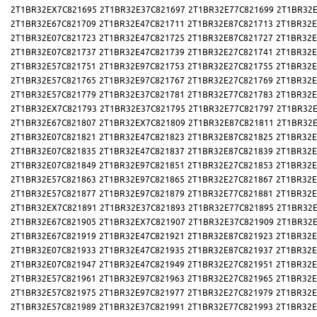
2T1BR32EX7C821695
2T1BR32E37C821697
2T1BR32E77C821699
2T1BR32E
2T1BR32E67C821709
2T1BR32E47C821711
2T1BR32E87C821713
2T1BR32E
2T1BR32E07C821723
2T1BR32E47C821725
2T1BR32E87C821727
2T1BR32E
2T1BR32E07C821737
2T1BR32E47C821739
2T1BR32E27C821741
2T1BR32E
2T1BR32E57C821751
2T1BR32E97C821753
2T1BR32E27C821755
2T1BR32E
2T1BR32E57C821765
2T1BR32E97C821767
2T1BR32E27C821769
2T1BR32E
2T1BR32E57C821779
2T1BR32E37C821781
2T1BR32E77C821783
2T1BR32E
2T1BR32EX7C821793
2T1BR32E37C821795
2T1BR32E77C821797
2T1BR32E
2T1BR32E67C821807
2T1BR32EX7C821809
2T1BR32E87C821811
2T1BR32E
2T1BR32E07C821821
2T1BR32E47C821823
2T1BR32E87C821825
2T1BR32E
2T1BR32E07C821835
2T1BR32E47C821837
2T1BR32E87C821839
2T1BR32E
2T1BR32E07C821849
2T1BR32E97C821851
2T1BR32E27C821853
2T1BR32E
2T1BR32E57C821863
2T1BR32E97C821865
2T1BR32E27C821867
2T1BR32E
2T1BR32E57C821877
2T1BR32E97C821879
2T1BR32E77C821881
2T1BR32E
2T1BR32EX7C821891
2T1BR32E37C821893
2T1BR32E77C821895
2T1BR32E
2T1BR32E67C821905
2T1BR32EX7C821907
2T1BR32E37C821909
2T1BR32E
2T1BR32E67C821919
2T1BR32E47C821921
2T1BR32E87C821923
2T1BR32E
2T1BR32E07C821933
2T1BR32E47C821935
2T1BR32E87C821937
2T1BR32E
2T1BR32E07C821947
2T1BR32E47C821949
2T1BR32E27C821951
2T1BR32E
2T1BR32E57C821961
2T1BR32E97C821963
2T1BR32E27C821965
2T1BR32E
2T1BR32E57C821975
2T1BR32E97C821977
2T1BR32E27C821979
2T1BR32E
2T1BR32E57C821989
2T1BR32E37C821991
2T1BR32E77C821993
2T1BR32E