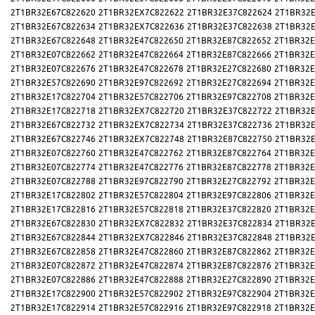
2T1BR32E67C822620
2T1BR32EX7C822622
2T1BR32E37C822624
2T1BR32E
2T1BR32E67C822634
2T1BR32EX7C822636
2T1BR32E37C822638
2T1BR32E
2T1BR32E67C822648
2T1BR32E47C822650
2T1BR32E87C822652
2T1BR32E
2T1BR32E07C822662
2T1BR32E47C822664
2T1BR32E87C822666
2T1BR32E
2T1BR32E07C822676
2T1BR32E47C822678
2T1BR32E27C822680
2T1BR32E
2T1BR32E57C822690
2T1BR32E97C822692
2T1BR32E27C822694
2T1BR32E
2T1BR32E17C822704
2T1BR32E57C822706
2T1BR32E97C822708
2T1BR32E
2T1BR32E17C822718
2T1BR32EX7C822720
2T1BR32E37C822722
2T1BR32E
2T1BR32E67C822732
2T1BR32EX7C822734
2T1BR32E37C822736
2T1BR32E
2T1BR32E67C822746
2T1BR32EX7C822748
2T1BR32E87C822750
2T1BR32E
2T1BR32E07C822760
2T1BR32E47C822762
2T1BR32E87C822764
2T1BR32E
2T1BR32E07C822774
2T1BR32E47C822776
2T1BR32E87C822778
2T1BR32E
2T1BR32E07C822788
2T1BR32E97C822790
2T1BR32E27C822792
2T1BR32E
2T1BR32E17C822802
2T1BR32E57C822804
2T1BR32E97C822806
2T1BR32E
2T1BR32E17C822816
2T1BR32E57C822818
2T1BR32E37C822820
2T1BR32E
2T1BR32E67C822830
2T1BR32EX7C822832
2T1BR32E37C822834
2T1BR32E
2T1BR32E67C822844
2T1BR32EX7C822846
2T1BR32E37C822848
2T1BR32E
2T1BR32E67C822858
2T1BR32E47C822860
2T1BR32E87C822862
2T1BR32E
2T1BR32E07C822872
2T1BR32E47C822874
2T1BR32E87C822876
2T1BR32E
2T1BR32E07C822886
2T1BR32E47C822888
2T1BR32E27C822890
2T1BR32E
2T1BR32E17C822900
2T1BR32E57C822902
2T1BR32E97C822904
2T1BR32E
2T1BR32E17C822914
2T1BR32E57C822916
2T1BR32E97C822918
2T1BR32E