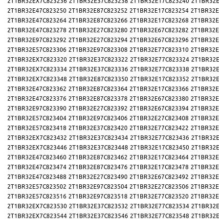
2T1BR32EX7C823236
2T1BR32E37C823238
2T1BR32E17C823240
2T1BR32E
2T1BR32E47C823250
2T1BR32E87C823252
2T1BR32E17C823254
2T1BR32E
2T1BR32E47C823264
2T1BR32E87C823266
2T1BR32E17C823268
2T1BR32E
2T1BR32E47C823278
2T1BR32E27C823280
2T1BR32E67C823282
2T1BR32E
2T1BR32E97C823292
2T1BR32E27C823294
2T1BR32E67C823296
2T1BR32E
2T1BR32E57C823306
2T1BR32E97C823308
2T1BR32E77C823310
2T1BR32E
2T1BR32EX7C823320
2T1BR32E37C823322
2T1BR32E77C823324
2T1BR32E
2T1BR32EX7C823334
2T1BR32E37C823336
2T1BR32E77C823338
2T1BR32E
2T1BR32EX7C823348
2T1BR32E87C823350
2T1BR32E17C823352
2T1BR32E
2T1BR32E47C823362
2T1BR32E87C823364
2T1BR32E17C823366
2T1BR32E
2T1BR32E47C823376
2T1BR32E87C823378
2T1BR32E67C823380
2T1BR32E
2T1BR32E97C823390
2T1BR32E27C823392
2T1BR32E67C823394
2T1BR32E
2T1BR32E57C823404
2T1BR32E97C823406
2T1BR32E27C823408
2T1BR32E
2T1BR32E57C823418
2T1BR32E37C823420
2T1BR32E77C823422
2T1BR32E
2T1BR32EX7C823432
2T1BR32E37C823434
2T1BR32E77C823436
2T1BR32E
2T1BR32EX7C823446
2T1BR32E37C823448
2T1BR32E17C823450
2T1BR32E
2T1BR32E47C823460
2T1BR32E87C823462
2T1BR32E17C823464
2T1BR32E
2T1BR32E47C823474
2T1BR32E87C823476
2T1BR32E17C823478
2T1BR32E
2T1BR32E47C823488
2T1BR32E27C823490
2T1BR32E67C823492
2T1BR32E
2T1BR32E57C823502
2T1BR32E97C823504
2T1BR32E27C823506
2T1BR32E
2T1BR32E57C823516
2T1BR32E97C823518
2T1BR32E77C823520
2T1BR32E
2T1BR32EX7C823530
2T1BR32E37C823532
2T1BR32E77C823534
2T1BR32E
2T1BR32EX7C823544
2T1BR32E37C823546
2T1BR32E77C823548
2T1BR32E