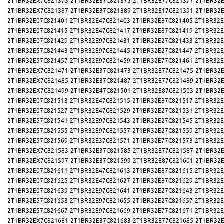
2T1BR32EX7C821373
2T1BR32E37C821375
2T1BR32E77C821377
2T1BR32E
2T1BR32EX7C821387
2T1BR32E37C821389
2T1BR32E17C821391
2T1BR32E
2T1BR32E07C821401
2T1BR32E47C821403
2T1BR32E87C821405
2T1BR32E
2T1BR32E07C821415
2T1BR32E47C821417
2T1BR32E87C821419
2T1BR32E
2T1BR32E07C821429
2T1BR32E97C821431
2T1BR32E27C821433
2T1BR32E
2T1BR32E57C821443
2T1BR32E97C821445
2T1BR32E27C821447
2T1BR32E
2T1BR32E57C821457
2T1BR32E97C821459
2T1BR32E77C821461
2T1BR32E
2T1BR32EX7C821471
2T1BR32E37C821473
2T1BR32E77C821475
2T1BR32E
2T1BR32EX7C821485
2T1BR32E37C821487
2T1BR32E77C821489
2T1BR32E
2T1BR32EX7C821499
2T1BR32E47C821501
2T1BR32E87C821503
2T1BR32E
2T1BR32E07C821513
2T1BR32E47C821515
2T1BR32E87C821517
2T1BR32E
2T1BR32E07C821527
2T1BR32E47C821529
2T1BR32E27C821531
2T1BR32E
2T1BR32E57C821541
2T1BR32E97C821543
2T1BR32E27C821545
2T1BR32E
2T1BR32E57C821555
2T1BR32E97C821557
2T1BR32E27C821559
2T1BR32E
2T1BR32E57C821569
2T1BR32E37C821571
2T1BR32E77C821573
2T1BR32E
2T1BR32EX7C821583
2T1BR32E37C821585
2T1BR32E77C821587
2T1BR32E
2T1BR32EX7C821597
2T1BR32E37C821599
2T1BR32E87C821601
2T1BR32E
2T1BR32E07C821611
2T1BR32E47C821613
2T1BR32E87C821615
2T1BR32E
2T1BR32E07C821625
2T1BR32E47C821627
2T1BR32E87C821629
2T1BR32E
2T1BR32E07C821639
2T1BR32E97C821641
2T1BR32E27C821643
2T1BR32E
2T1BR32E57C821653
2T1BR32E97C821655
2T1BR32E27C821657
2T1BR32E
2T1BR32E57C821667
2T1BR32E97C821669
2T1BR32E77C821671
2T1BR32E
2T1BR32EX7C821681
2T1BR32E37C821683
2T1BR32E77C821685
2T1BR32E