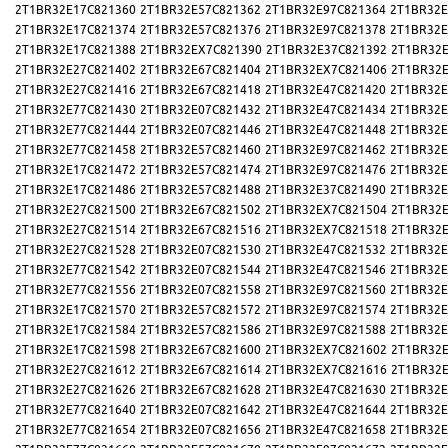
2T1BR32E17C821360
2T1BR32E57C821362
2T1BR32E97C821364
2T1BR32E
2T1BR32E17C821374
2T1BR32E57C821376
2T1BR32E97C821378
2T1BR32E
2T1BR32E17C821388
2T1BR32EX7C821390
2T1BR32E37C821392
2T1BR32E
2T1BR32E27C821402
2T1BR32E67C821404
2T1BR32EX7C821406
2T1BR32E
2T1BR32E27C821416
2T1BR32E67C821418
2T1BR32E47C821420
2T1BR32E
2T1BR32E77C821430
2T1BR32E07C821432
2T1BR32E47C821434
2T1BR32E
2T1BR32E77C821444
2T1BR32E07C821446
2T1BR32E47C821448
2T1BR32E
2T1BR32E77C821458
2T1BR32E57C821460
2T1BR32E97C821462
2T1BR32E
2T1BR32E17C821472
2T1BR32E57C821474
2T1BR32E97C821476
2T1BR32E
2T1BR32E17C821486
2T1BR32E57C821488
2T1BR32E37C821490
2T1BR32E
2T1BR32E27C821500
2T1BR32E67C821502
2T1BR32EX7C821504
2T1BR32E
2T1BR32E27C821514
2T1BR32E67C821516
2T1BR32EX7C821518
2T1BR32E
2T1BR32E27C821528
2T1BR32E07C821530
2T1BR32E47C821532
2T1BR32E
2T1BR32E77C821542
2T1BR32E07C821544
2T1BR32E47C821546
2T1BR32E
2T1BR32E77C821556
2T1BR32E07C821558
2T1BR32E97C821560
2T1BR32E
2T1BR32E17C821570
2T1BR32E57C821572
2T1BR32E97C821574
2T1BR32E
2T1BR32E17C821584
2T1BR32E57C821586
2T1BR32E97C821588
2T1BR32E
2T1BR32E17C821598
2T1BR32E67C821600
2T1BR32EX7C821602
2T1BR32E
2T1BR32E27C821612
2T1BR32E67C821614
2T1BR32EX7C821616
2T1BR32E
2T1BR32E27C821626
2T1BR32E67C821628
2T1BR32E47C821630
2T1BR32E
2T1BR32E77C821640
2T1BR32E07C821642
2T1BR32E47C821644
2T1BR32E
2T1BR32E77C821654
2T1BR32E07C821656
2T1BR32E47C821658
2T1BR32E