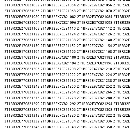
2T1BR32E17C821052
2T1BR32E57C821054
2T1BR32E97C821056
2T1BR32E
2T1BR32E17C821066
2T1BR32E57C821068
2T1BR32E37C821070
2T1BR32E
2T1BR32E67C821080
2T1BR32EX7C821082
2T1BR32E37C821084
2T1BR32E
2T1BR32E67C821094
2T1BR32EX7C821096
2T1BR32E37C821098
2T1BR32E
2T1BR32E27C821108
2T1BR32E07C821110
2T1BR32E47C821112
2T1BR32E
2T1BR32E77C821122
2T1BR32E07C821124
2T1BR32E47C821126
2T1BR32E
2T1BR32E77C821136
2T1BR32E07C821138
2T1BR32E97C821140
2T1BR32E
2T1BR32E17C821150
2T1BR32E57C821152
2T1BR32E97C821154
2T1BR32E
2T1BR32E17C821164
2T1BR32E57C821166
2T1BR32E97C821168
2T1BR32E
2T1BR32E17C821178
2T1BR32EX7C821180
2T1BR32E37C821182
2T1BR32E
2T1BR32E67C821192
2T1BR32EX7C821194
2T1BR32E37C821196
2T1BR32E
2T1BR32E27C821206
2T1BR32E67C821208
2T1BR32E47C821210
2T1BR32E
2T1BR32E77C821220
2T1BR32E07C821222
2T1BR32E47C821224
2T1BR32E
2T1BR32E77C821234
2T1BR32E07C821236
2T1BR32E47C821238
2T1BR32E
2T1BR32E77C821248
2T1BR32E57C821250
2T1BR32E97C821252
2T1BR32E
2T1BR32E17C821262
2T1BR32E57C821264
2T1BR32E97C821266
2T1BR32E
2T1BR32E17C821276
2T1BR32E57C821278
2T1BR32E37C821280
2T1BR32E
2T1BR32E67C821290
2T1BR32EX7C821292
2T1BR32E37C821294
2T1BR32E
2T1BR32E27C821304
2T1BR32E67C821306
2T1BR32EX7C821308
2T1BR32E
2T1BR32E27C821318
2T1BR32E07C821320
2T1BR32E47C821322
2T1BR32E
2T1BR32E77C821332
2T1BR32E07C821334
2T1BR32E47C821336
2T1BR32E
2T1BR32E77C821346
2T1BR32E07C821348
2T1BR32E97C821350
2T1BR32E