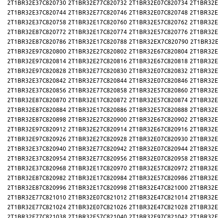
2T1BR32E37C820730
2T1BR32E77C820732
2T1BR32E07C820734
2T1BR32E
2T1BR32E37C820744
2T1BR32E77C820746
2T1BR32E07C820748
2T1BR32E
2T1BR32E37C820758
2T1BR32E17C820760
2T1BR32E57C820762
2T1BR32E
2T1BR32E87C820772
2T1BR32E17C820774
2T1BR32E57C820776
2T1BR32E
2T1BR32E87C820786
2T1BR32E17C820788
2T1BR32EX7C820790
2T1BR32E
2T1BR32E97C820800
2T1BR32E27C820802
2T1BR32E67C820804
2T1BR32E
2T1BR32E97C820814
2T1BR32E27C820816
2T1BR32E67C820818
2T1BR32E
2T1BR32E97C820828
2T1BR32E77C820830
2T1BR32E07C820832
2T1BR32E
2T1BR32E37C820842
2T1BR32E77C820844
2T1BR32E07C820846
2T1BR32E
2T1BR32E37C820856
2T1BR32E77C820858
2T1BR32E57C820860
2T1BR32E
2T1BR32E87C820870
2T1BR32E17C820872
2T1BR32E57C820874
2T1BR32E
2T1BR32E87C820884
2T1BR32E17C820886
2T1BR32E57C820888
2T1BR32E
2T1BR32E87C820898
2T1BR32E27C820900
2T1BR32E67C820902
2T1BR32E
2T1BR32E97C820912
2T1BR32E27C820914
2T1BR32E67C820916
2T1BR32E
2T1BR32E97C820926
2T1BR32E27C820928
2T1BR32E07C820930
2T1BR32E
2T1BR32E37C820940
2T1BR32E77C820942
2T1BR32E07C820944
2T1BR32E
2T1BR32E37C820954
2T1BR32E77C820956
2T1BR32E07C820958
2T1BR32E
2T1BR32E37C820968
2T1BR32E17C820970
2T1BR32E57C820972
2T1BR32E
2T1BR32E87C820982
2T1BR32E17C820984
2T1BR32E57C820986
2T1BR32E
2T1BR32E87C820996
2T1BR32E17C820998
2T1BR32E47C821000
2T1BR32E
2T1BR32E77C821010
2T1BR32E07C821012
2T1BR32E47C821014
2T1BR32E
2T1BR32E77C821024
2T1BR32E07C821026
2T1BR32E47C821028
2T1BR32E
2T1BR32E77C821038
2T1BR32E57C821040
2T1BR32E97C821042
2T1BR32E