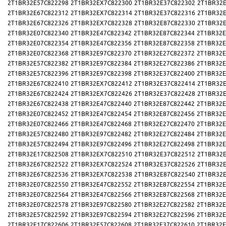
2T1BR32E57C822298
2T1BR32EX7C822300
2T1BR32E37C822302
2T1BR32E
2T1BR32E67C822312
2T1BR32EX7C822314
2T1BR32E37C822316
2T1BR32E
2T1BR32E67C822326
2T1BR32EX7C822328
2T1BR32E87C822330
2T1BR32E
2T1BR32E07C822340
2T1BR32E47C822342
2T1BR32E87C822344
2T1BR32E
2T1BR32E07C822354
2T1BR32E47C822356
2T1BR32E87C822358
2T1BR32E
2T1BR32E07C822368
2T1BR32E97C822370
2T1BR32E27C822372
2T1BR32E
2T1BR32E57C822382
2T1BR32E97C822384
2T1BR32E27C822386
2T1BR32E
2T1BR32E57C822396
2T1BR32E97C822398
2T1BR32E37C822400
2T1BR32E
2T1BR32E67C822410
2T1BR32EX7C822412
2T1BR32E37C822414
2T1BR32E
2T1BR32E67C822424
2T1BR32EX7C822426
2T1BR32E37C822428
2T1BR32E
2T1BR32E67C822438
2T1BR32E47C822440
2T1BR32E87C822442
2T1BR32E
2T1BR32E07C822452
2T1BR32E47C822454
2T1BR32E87C822456
2T1BR32E
2T1BR32E07C822466
2T1BR32E47C822468
2T1BR32E27C822470
2T1BR32E
2T1BR32E57C822480
2T1BR32E97C822482
2T1BR32E27C822484
2T1BR32E
2T1BR32E57C822494
2T1BR32E97C822496
2T1BR32E27C822498
2T1BR32E
2T1BR32E17C822508
2T1BR32EX7C822510
2T1BR32E37C822512
2T1BR32E
2T1BR32E67C822522
2T1BR32EX7C822524
2T1BR32E37C822526
2T1BR32E
2T1BR32E67C822536
2T1BR32EX7C822538
2T1BR32E87C822540
2T1BR32E
2T1BR32E07C822550
2T1BR32E47C822552
2T1BR32E87C822554
2T1BR32E
2T1BR32E07C822564
2T1BR32E47C822566
2T1BR32E87C822568
2T1BR32E
2T1BR32E07C822578
2T1BR32E97C822580
2T1BR32E27C822582
2T1BR32E
2T1BR32E57C822592
2T1BR32E97C822594
2T1BR32E27C822596
2T1BR32E
2T1BR32E17C822606
2T1BR32E57C822608
2T1BR32E37C822610
2T1BR32E