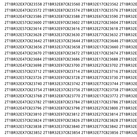
2T1BR32EX7C823558
2T1BR32E87C823560
2T1BR32E17C823562
2T1BR32E
2T1BR32E47C823572
2T1BR32E87C823574
2T1BR32E17C823576
2T1BR32E
2T1BR32E47C823586
2T1BR32E87C823588
2T1BR32E67C823590
2T1BR32E
2T1BR32E57C823600
2T1BR32E97C823602
2T1BR32E27C823604
2T1BR32E
2T1BR32E57C823614
2T1BR32E97C823616
2T1BR32E27C823618
2T1BR32E
2T1BR32E57C823628
2T1BR32E37C823630
2T1BR32E77C823632
2T1BR32E
2T1BR32EX7C823642
2T1BR32E37C823644
2T1BR32E77C823646
2T1BR32E
2T1BR32EX7C823656
2T1BR32E37C823658
2T1BR32E17C823660
2T1BR32E
2T1BR32E47C823670
2T1BR32E87C823672
2T1BR32E17C823674
2T1BR32E
2T1BR32E47C823684
2T1BR32E87C823686
2T1BR32E17C823688
2T1BR32E
2T1BR32E47C823698
2T1BR32E97C823700
2T1BR32E27C823702
2T1BR32E
2T1BR32E57C823712
2T1BR32E97C823714
2T1BR32E27C823716
2T1BR32E
2T1BR32E57C823726
2T1BR32E97C823728
2T1BR32E77C823730
2T1BR32E
2T1BR32EX7C823740
2T1BR32E37C823742
2T1BR32E77C823744
2T1BR32E
2T1BR32EX7C823754
2T1BR32E37C823756
2T1BR32E77C823758
2T1BR32E
2T1BR32EX7C823768
2T1BR32E87C823770
2T1BR32E17C823772
2T1BR32E
2T1BR32E47C823782
2T1BR32E87C823784
2T1BR32E17C823786
2T1BR32E
2T1BR32E47C823796
2T1BR32E87C823798
2T1BR32E27C823800
2T1BR32E
2T1BR32E57C823810
2T1BR32E97C823812
2T1BR32E27C823814
2T1BR32E
2T1BR32E57C823824
2T1BR32E97C823826
2T1BR32E27C823828
2T1BR32E
2T1BR32E57C823838
2T1BR32E37C823840
2T1BR32E77C823842
2T1BR32E
2T1BR32EX7C823852
2T1BR32E37C823854
2T1BR32E77C823856
2T1BR32E