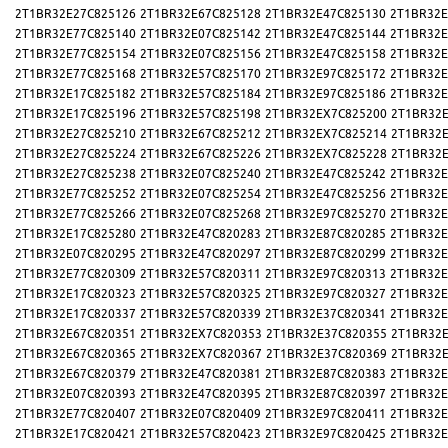
2T1BR32E27C825126
2T1BR32E67C825128
2T1BR32E47C825130
2T1BR32E
2T1BR32E77C825140
2T1BR32E07C825142
2T1BR32E47C825144
2T1BR32E
2T1BR32E77C825154
2T1BR32E07C825156
2T1BR32E47C825158
2T1BR32E
2T1BR32E77C825168
2T1BR32E57C825170
2T1BR32E97C825172
2T1BR32E
2T1BR32E17C825182
2T1BR32E57C825184
2T1BR32E97C825186
2T1BR32E
2T1BR32E17C825196
2T1BR32E57C825198
2T1BR32EX7C825200
2T1BR32E
2T1BR32E27C825210
2T1BR32E67C825212
2T1BR32EX7C825214
2T1BR32E
2T1BR32E27C825224
2T1BR32E67C825226
2T1BR32EX7C825228
2T1BR32E
2T1BR32E27C825238
2T1BR32E07C825240
2T1BR32E47C825242
2T1BR32E
2T1BR32E77C825252
2T1BR32E07C825254
2T1BR32E47C825256
2T1BR32E
2T1BR32E77C825266
2T1BR32E07C825268
2T1BR32E97C825270
2T1BR32E
2T1BR32E17C825280
2T1BR32E47C820283
2T1BR32E87C820285
2T1BR32E
2T1BR32E07C820295
2T1BR32E47C820297
2T1BR32E87C820299
2T1BR32E
2T1BR32E77C820309
2T1BR32E57C820311
2T1BR32E97C820313
2T1BR32E
2T1BR32E17C820323
2T1BR32E57C820325
2T1BR32E97C820327
2T1BR32E
2T1BR32E17C820337
2T1BR32E57C820339
2T1BR32E37C820341
2T1BR32E
2T1BR32E67C820351
2T1BR32EX7C820353
2T1BR32E37C820355
2T1BR32E
2T1BR32E67C820365
2T1BR32EX7C820367
2T1BR32E37C820369
2T1BR32E
2T1BR32E67C820379
2T1BR32E47C820381
2T1BR32E87C820383
2T1BR32E
2T1BR32E07C820393
2T1BR32E47C820395
2T1BR32E87C820397
2T1BR32E
2T1BR32E77C820407
2T1BR32E07C820409
2T1BR32E97C820411
2T1BR32E
2T1BR32E17C820421
2T1BR32E57C820423
2T1BR32E97C820425
2T1BR32E