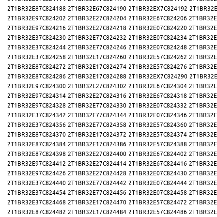
2T1BR32E87C824188
2T1BR32E67C824190
2T1BR32EX7C824192
2T1BR32E
2T1BR32E97C824202
2T1BR32E27C824204
2T1BR32E67C824206
2T1BR32E
2T1BR32E97C824216
2T1BR32E27C824218
2T1BR32E07C824220
2T1BR32E
2T1BR32E37C824230
2T1BR32E77C824232
2T1BR32E07C824234
2T1BR32E
2T1BR32E37C824244
2T1BR32E77C824246
2T1BR32E07C824248
2T1BR32E
2T1BR32E37C824258
2T1BR32E17C824260
2T1BR32E57C824262
2T1BR32E
2T1BR32E87C824272
2T1BR32E17C824274
2T1BR32E57C824276
2T1BR32E
2T1BR32E87C824286
2T1BR32E17C824288
2T1BR32EX7C824290
2T1BR32E
2T1BR32E97C824300
2T1BR32E27C824302
2T1BR32E67C824304
2T1BR32E
2T1BR32E97C824314
2T1BR32E27C824316
2T1BR32E67C824318
2T1BR32E
2T1BR32E97C824328
2T1BR32E77C824330
2T1BR32E07C824332
2T1BR32E
2T1BR32E37C824342
2T1BR32E77C824344
2T1BR32E07C824346
2T1BR32E
2T1BR32E37C824356
2T1BR32E77C824358
2T1BR32E57C824360
2T1BR32E
2T1BR32E87C824370
2T1BR32E17C824372
2T1BR32E57C824374
2T1BR32E
2T1BR32E87C824384
2T1BR32E17C824386
2T1BR32E57C824388
2T1BR32E
2T1BR32E87C824398
2T1BR32E27C824400
2T1BR32E67C824402
2T1BR32E
2T1BR32E97C824412
2T1BR32E27C824414
2T1BR32E67C824416
2T1BR32E
2T1BR32E97C824426
2T1BR32E27C824428
2T1BR32E07C824430
2T1BR32E
2T1BR32E37C824440
2T1BR32E77C824442
2T1BR32E07C824444
2T1BR32E
2T1BR32E37C824454
2T1BR32E77C824456
2T1BR32E07C824458
2T1BR32E
2T1BR32E37C824468
2T1BR32E17C824470
2T1BR32E57C824472
2T1BR32E
2T1BR32E87C824482
2T1BR32E17C824484
2T1BR32E57C824486
2T1BR32E