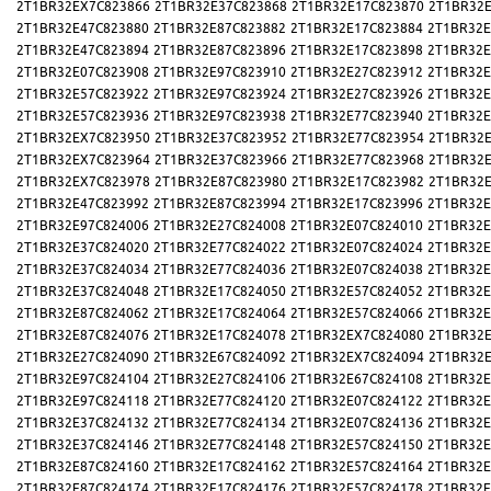
2T1BR32EX7C823866
2T1BR32E37C823868
2T1BR32E17C823870
2T1BR32E
2T1BR32E47C823880
2T1BR32E87C823882
2T1BR32E17C823884
2T1BR32E
2T1BR32E47C823894
2T1BR32E87C823896
2T1BR32E17C823898
2T1BR32E
2T1BR32E07C823908
2T1BR32E97C823910
2T1BR32E27C823912
2T1BR32E
2T1BR32E57C823922
2T1BR32E97C823924
2T1BR32E27C823926
2T1BR32E
2T1BR32E57C823936
2T1BR32E97C823938
2T1BR32E77C823940
2T1BR32E
2T1BR32EX7C823950
2T1BR32E37C823952
2T1BR32E77C823954
2T1BR32E
2T1BR32EX7C823964
2T1BR32E37C823966
2T1BR32E77C823968
2T1BR32E
2T1BR32EX7C823978
2T1BR32E87C823980
2T1BR32E17C823982
2T1BR32E
2T1BR32E47C823992
2T1BR32E87C823994
2T1BR32E17C823996
2T1BR32E
2T1BR32E97C824006
2T1BR32E27C824008
2T1BR32E07C824010
2T1BR32E
2T1BR32E37C824020
2T1BR32E77C824022
2T1BR32E07C824024
2T1BR32E
2T1BR32E37C824034
2T1BR32E77C824036
2T1BR32E07C824038
2T1BR32E
2T1BR32E37C824048
2T1BR32E17C824050
2T1BR32E57C824052
2T1BR32E
2T1BR32E87C824062
2T1BR32E17C824064
2T1BR32E57C824066
2T1BR32E
2T1BR32E87C824076
2T1BR32E17C824078
2T1BR32EX7C824080
2T1BR32E
2T1BR32E27C824090
2T1BR32E67C824092
2T1BR32EX7C824094
2T1BR32E
2T1BR32E97C824104
2T1BR32E27C824106
2T1BR32E67C824108
2T1BR32E
2T1BR32E97C824118
2T1BR32E77C824120
2T1BR32E07C824122
2T1BR32E
2T1BR32E37C824132
2T1BR32E77C824134
2T1BR32E07C824136
2T1BR32E
2T1BR32E37C824146
2T1BR32E77C824148
2T1BR32E57C824150
2T1BR32E
2T1BR32E87C824160
2T1BR32E17C824162
2T1BR32E57C824164
2T1BR32E
2T1BR32E87C824174
2T1BR32E17C824176
2T1BR32E57C824178
2T1BR32E