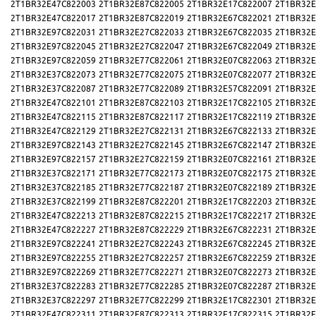
2T1BR32E47C822003
2T1BR32E87C822005
2T1BR32E17C822007
2T1BR32E
2T1BR32E47C822017
2T1BR32E87C822019
2T1BR32E67C822021
2T1BR32E
2T1BR32E97C822031
2T1BR32E27C822033
2T1BR32E67C822035
2T1BR32E
2T1BR32E97C822045
2T1BR32E27C822047
2T1BR32E67C822049
2T1BR32E
2T1BR32E97C822059
2T1BR32E77C822061
2T1BR32E07C822063
2T1BR32E
2T1BR32E37C822073
2T1BR32E77C822075
2T1BR32E07C822077
2T1BR32E
2T1BR32E37C822087
2T1BR32E77C822089
2T1BR32E57C822091
2T1BR32E
2T1BR32E47C822101
2T1BR32E87C822103
2T1BR32E17C822105
2T1BR32E
2T1BR32E47C822115
2T1BR32E87C822117
2T1BR32E17C822119
2T1BR32E
2T1BR32E47C822129
2T1BR32E27C822131
2T1BR32E67C822133
2T1BR32E
2T1BR32E97C822143
2T1BR32E27C822145
2T1BR32E67C822147
2T1BR32E
2T1BR32E97C822157
2T1BR32E27C822159
2T1BR32E07C822161
2T1BR32E
2T1BR32E37C822171
2T1BR32E77C822173
2T1BR32E07C822175
2T1BR32E
2T1BR32E37C822185
2T1BR32E77C822187
2T1BR32E07C822189
2T1BR32E
2T1BR32E37C822199
2T1BR32E87C822201
2T1BR32E17C822203
2T1BR32E
2T1BR32E47C822213
2T1BR32E87C822215
2T1BR32E17C822217
2T1BR32E
2T1BR32E47C822227
2T1BR32E87C822229
2T1BR32E67C822231
2T1BR32E
2T1BR32E97C822241
2T1BR32E27C822243
2T1BR32E67C822245
2T1BR32E
2T1BR32E97C822255
2T1BR32E27C822257
2T1BR32E67C822259
2T1BR32E
2T1BR32E97C822269
2T1BR32E77C822271
2T1BR32E07C822273
2T1BR32E
2T1BR32E37C822283
2T1BR32E77C822285
2T1BR32E07C822287
2T1BR32E
2T1BR32E37C822297
2T1BR32E77C822299
2T1BR32E17C822301
2T1BR32E
2T1BR32E47C822311
2T1BR32E87C822313
2T1BR32E17C822315
2T1BR32E