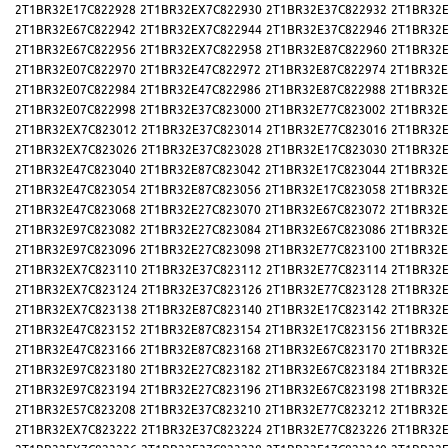
2T1BR32E17C822928
2T1BR32EX7C822930
2T1BR32E37C822932
2T1BR32E
2T1BR32E67C822942
2T1BR32EX7C822944
2T1BR32E37C822946
2T1BR32E
2T1BR32E67C822956
2T1BR32EX7C822958
2T1BR32E87C822960
2T1BR32E
2T1BR32E07C822970
2T1BR32E47C822972
2T1BR32E87C822974
2T1BR32E
2T1BR32E07C822984
2T1BR32E47C822986
2T1BR32E87C822988
2T1BR32E
2T1BR32E07C822998
2T1BR32E37C823000
2T1BR32E77C823002
2T1BR32E
2T1BR32EX7C823012
2T1BR32E37C823014
2T1BR32E77C823016
2T1BR32E
2T1BR32EX7C823026
2T1BR32E37C823028
2T1BR32E17C823030
2T1BR32E
2T1BR32E47C823040
2T1BR32E87C823042
2T1BR32E17C823044
2T1BR32E
2T1BR32E47C823054
2T1BR32E87C823056
2T1BR32E17C823058
2T1BR32E
2T1BR32E47C823068
2T1BR32E27C823070
2T1BR32E67C823072
2T1BR32E
2T1BR32E97C823082
2T1BR32E27C823084
2T1BR32E67C823086
2T1BR32E
2T1BR32E97C823096
2T1BR32E27C823098
2T1BR32E77C823100
2T1BR32E
2T1BR32EX7C823110
2T1BR32E37C823112
2T1BR32E77C823114
2T1BR32E
2T1BR32EX7C823124
2T1BR32E37C823126
2T1BR32E77C823128
2T1BR32E
2T1BR32EX7C823138
2T1BR32E87C823140
2T1BR32E17C823142
2T1BR32E
2T1BR32E47C823152
2T1BR32E87C823154
2T1BR32E17C823156
2T1BR32E
2T1BR32E47C823166
2T1BR32E87C823168
2T1BR32E67C823170
2T1BR32E
2T1BR32E97C823180
2T1BR32E27C823182
2T1BR32E67C823184
2T1BR32E
2T1BR32E97C823194
2T1BR32E27C823196
2T1BR32E67C823198
2T1BR32E
2T1BR32E57C823208
2T1BR32E37C823210
2T1BR32E77C823212
2T1BR32E
2T1BR32EX7C823222
2T1BR32E37C823224
2T1BR32E77C823226
2T1BR32E