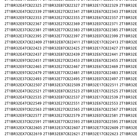
2T1BR32E47C822325
2T1BR32E87C822327
2T1BR32E17C822329
2T1BR32E
2T1BR32E47C822339
2T1BR32E27C822341
2T1BR32E67C822343
2T1BR32E
2T1BR32E97C822353
2T1BR32E27C822355
2T1BR32E67C822357
2T1BR32E
2T1BR32E97C822367
2T1BR32E27C822369
2T1BR32E07C822371
2T1BR32E
2T1BR32E37C822381
2T1BR32E77C822383
2T1BR32E07C822385
2T1BR32E
2T1BR32E37C822395
2T1BR32E77C822397
2T1BR32E07C822399
2T1BR32E
2T1BR32EX7C822409
2T1BR32E87C822411
2T1BR32E17C822413
2T1BR32E
2T1BR32E47C822423
2T1BR32E87C822425
2T1BR32E17C822427
2T1BR32E
2T1BR32E47C822437
2T1BR32E87C822439
2T1BR32E67C822441
2T1BR32E
2T1BR32E97C822451
2T1BR32E27C822453
2T1BR32E67C822455
2T1BR32E
2T1BR32E97C822465
2T1BR32E27C822467
2T1BR32E67C822469
2T1BR32E
2T1BR32E97C822479
2T1BR32E77C822481
2T1BR32E07C822483
2T1BR32E
2T1BR32E37C822493
2T1BR32E77C822495
2T1BR32E07C822497
2T1BR32E
2T1BR32EX7C822507
2T1BR32E37C822509
2T1BR32E17C822511
2T1BR32E
2T1BR32E47C822521
2T1BR32E87C822523
2T1BR32E17C822525
2T1BR32E
2T1BR32E47C822535
2T1BR32E87C822537
2T1BR32E17C822539
2T1BR32E
2T1BR32E47C822549
2T1BR32E27C822551
2T1BR32E67C822553
2T1BR32E
2T1BR32E97C822563
2T1BR32E27C822565
2T1BR32E67C822567
2T1BR32E
2T1BR32E97C822577
2T1BR32E27C822579
2T1BR32E07C822581
2T1BR32E
2T1BR32E37C822591
2T1BR32E77C822593
2T1BR32E07C822595
2T1BR32E
2T1BR32EX7C822605
2T1BR32E37C822607
2T1BR32E77C822609
2T1BR32E
2T1BR32EX7C822619
2T1BR32E87C822621
2T1BR32E17C822623
2T1BR32E