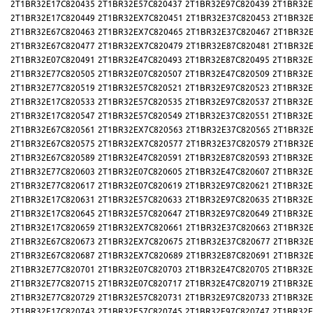
2T1BR32E17C820435
2T1BR32E57C820437
2T1BR32E97C820439
2T1BR32E
2T1BR32E17C820449
2T1BR32EX7C820451
2T1BR32E37C820453
2T1BR32E
2T1BR32E67C820463
2T1BR32EX7C820465
2T1BR32E37C820467
2T1BR32E
2T1BR32E67C820477
2T1BR32EX7C820479
2T1BR32E87C820481
2T1BR32E
2T1BR32E07C820491
2T1BR32E47C820493
2T1BR32E87C820495
2T1BR32E
2T1BR32E77C820505
2T1BR32E07C820507
2T1BR32E47C820509
2T1BR32E
2T1BR32E77C820519
2T1BR32E57C820521
2T1BR32E97C820523
2T1BR32E
2T1BR32E17C820533
2T1BR32E57C820535
2T1BR32E97C820537
2T1BR32E
2T1BR32E17C820547
2T1BR32E57C820549
2T1BR32E37C820551
2T1BR32E
2T1BR32E67C820561
2T1BR32EX7C820563
2T1BR32E37C820565
2T1BR32E
2T1BR32E67C820575
2T1BR32EX7C820577
2T1BR32E37C820579
2T1BR32E
2T1BR32E67C820589
2T1BR32E47C820591
2T1BR32E87C820593
2T1BR32E
2T1BR32E77C820603
2T1BR32E07C820605
2T1BR32E47C820607
2T1BR32E
2T1BR32E77C820617
2T1BR32E07C820619
2T1BR32E97C820621
2T1BR32E
2T1BR32E17C820631
2T1BR32E57C820633
2T1BR32E97C820635
2T1BR32E
2T1BR32E17C820645
2T1BR32E57C820647
2T1BR32E97C820649
2T1BR32E
2T1BR32E17C820659
2T1BR32EX7C820661
2T1BR32E37C820663
2T1BR32E
2T1BR32E67C820673
2T1BR32EX7C820675
2T1BR32E37C820677
2T1BR32E
2T1BR32E67C820687
2T1BR32EX7C820689
2T1BR32E87C820691
2T1BR32E
2T1BR32E77C820701
2T1BR32E07C820703
2T1BR32E47C820705
2T1BR32E
2T1BR32E77C820715
2T1BR32E07C820717
2T1BR32E47C820719
2T1BR32E
2T1BR32E77C820729
2T1BR32E57C820731
2T1BR32E97C820733
2T1BR32E
2T1BR32E17C820743
2T1BR32E57C820745
2T1BR32E97C820747
2T1BR32E