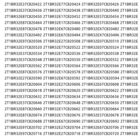
2T1BR32E37C820422
2T1BR32E77C820424
2T1BR32E07C820426
2T1BR32E
2T1BR32E37C820436
2T1BR32E77C820438
2T1BR32E57C820440
2T1BR32E
2T1BR32E87C820450
2T1BR32E17C820452
2T1BR32E57C820454
2T1BR32E
2T1BR32E87C820464
2T1BR32E17C820466
2T1BR32E57C820468
2T1BR32E
2T1BR32E87C820478
2T1BR32E67C820480
2T1BR32EX7C820482
2T1BR32E
2T1BR32E27C820492
2T1BR32E67C820494
2T1BR32EX7C820496
2T1BR32E
2T1BR32E97C820506
2T1BR32E27C820508
2T1BR32E07C820510
2T1BR32E
2T1BR32E37C820520
2T1BR32E77C820522
2T1BR32E07C820524
2T1BR32E
2T1BR32E37C820534
2T1BR32E77C820536
2T1BR32E07C820538
2T1BR32E
2T1BR32E37C820548
2T1BR32E17C820550
2T1BR32E57C820552
2T1BR32E
2T1BR32E87C820562
2T1BR32E17C820564
2T1BR32E57C820566
2T1BR32E
2T1BR32E87C820576
2T1BR32E17C820578
2T1BR32EX7C820580
2T1BR32E
2T1BR32E27C820590
2T1BR32E67C820592
2T1BR32EX7C820594
2T1BR32E
2T1BR32E97C820604
2T1BR32E27C820606
2T1BR32E67C820608
2T1BR32E
2T1BR32E97C820618
2T1BR32E77C820620
2T1BR32E07C820622
2T1BR32E
2T1BR32E37C820632
2T1BR32E77C820634
2T1BR32E07C820636
2T1BR32E
2T1BR32E37C820646
2T1BR32E77C820648
2T1BR32E57C820650
2T1BR32E
2T1BR32E87C820660
2T1BR32E17C820662
2T1BR32E57C820664
2T1BR32E
2T1BR32E87C820674
2T1BR32E17C820676
2T1BR32E57C820678
2T1BR32E
2T1BR32E87C820688
2T1BR32E67C820690
2T1BR32EX7C820692
2T1BR32E
2T1BR32E97C820702
2T1BR32E27C820704
2T1BR32E67C820706
2T1BR32E
2T1BR32E97C820716
2T1BR32E27C820718
2T1BR32E07C820720
2T1BR32E