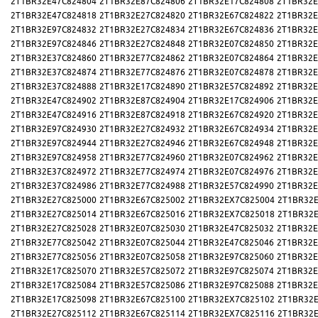
2T1BR32E47C824804
2T1BR32E87C824806
2T1BR32E17C824808
2T1BR32E
2T1BR32E47C824818
2T1BR32E27C824820
2T1BR32E67C824822
2T1BR32E
2T1BR32E97C824832
2T1BR32E27C824834
2T1BR32E67C824836
2T1BR32E
2T1BR32E97C824846
2T1BR32E27C824848
2T1BR32E07C824850
2T1BR32E
2T1BR32E37C824860
2T1BR32E77C824862
2T1BR32E07C824864
2T1BR32E
2T1BR32E37C824874
2T1BR32E77C824876
2T1BR32E07C824878
2T1BR32E
2T1BR32E37C824888
2T1BR32E17C824890
2T1BR32E57C824892
2T1BR32E
2T1BR32E47C824902
2T1BR32E87C824904
2T1BR32E17C824906
2T1BR32E
2T1BR32E47C824916
2T1BR32E87C824918
2T1BR32E67C824920
2T1BR32E
2T1BR32E97C824930
2T1BR32E27C824932
2T1BR32E67C824934
2T1BR32E
2T1BR32E97C824944
2T1BR32E27C824946
2T1BR32E67C824948
2T1BR32E
2T1BR32E97C824958
2T1BR32E77C824960
2T1BR32E07C824962
2T1BR32E
2T1BR32E37C824972
2T1BR32E77C824974
2T1BR32E07C824976
2T1BR32E
2T1BR32E37C824986
2T1BR32E77C824988
2T1BR32E57C824990
2T1BR32E
2T1BR32E27C825000
2T1BR32E67C825002
2T1BR32EX7C825004
2T1BR32E
2T1BR32E27C825014
2T1BR32E67C825016
2T1BR32EX7C825018
2T1BR32E
2T1BR32E27C825028
2T1BR32E07C825030
2T1BR32E47C825032
2T1BR32E
2T1BR32E77C825042
2T1BR32E07C825044
2T1BR32E47C825046
2T1BR32E
2T1BR32E77C825056
2T1BR32E07C825058
2T1BR32E97C825060
2T1BR32E
2T1BR32E17C825070
2T1BR32E57C825072
2T1BR32E97C825074
2T1BR32E
2T1BR32E17C825084
2T1BR32E57C825086
2T1BR32E97C825088
2T1BR32E
2T1BR32E17C825098
2T1BR32E67C825100
2T1BR32EX7C825102
2T1BR32E
2T1BR32E27C825112
2T1BR32E67C825114
2T1BR32EX7C825116
2T1BR32E