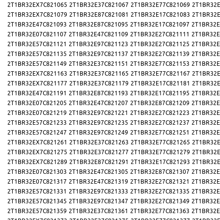
2T1BR32EX7C821065
2T1BR32E37C821067
2T1BR32E77C821069
2T1BR32E
2T1BR32EX7C821079
2T1BR32E87C821081
2T1BR32E17C821083
2T1BR32E
2T1BR32E47C821093
2T1BR32E87C821095
2T1BR32E17C821097
2T1BR32E
2T1BR32E07C821107
2T1BR32E47C821109
2T1BR32E27C821111
2T1BR32E
2T1BR32E57C821121
2T1BR32E97C821123
2T1BR32E27C821125
2T1BR32E
2T1BR32E57C821135
2T1BR32E97C821137
2T1BR32E27C821139
2T1BR32E
2T1BR32E57C821149
2T1BR32E37C821151
2T1BR32E77C821153
2T1BR32E
2T1BR32EX7C821163
2T1BR32E37C821165
2T1BR32E77C821167
2T1BR32E
2T1BR32EX7C821177
2T1BR32E37C821179
2T1BR32E17C821181
2T1BR32E
2T1BR32E47C821191
2T1BR32E87C821193
2T1BR32E17C821195
2T1BR32E
2T1BR32E07C821205
2T1BR32E47C821207
2T1BR32E87C821209
2T1BR32E
2T1BR32E07C821219
2T1BR32E97C821221
2T1BR32E27C821223
2T1BR32E
2T1BR32E57C821233
2T1BR32E97C821235
2T1BR32E27C821237
2T1BR32E
2T1BR32E57C821247
2T1BR32E97C821249
2T1BR32E77C821251
2T1BR32E
2T1BR32EX7C821261
2T1BR32E37C821263
2T1BR32E77C821265
2T1BR32E
2T1BR32EX7C821275
2T1BR32E37C821277
2T1BR32E77C821279
2T1BR32E
2T1BR32EX7C821289
2T1BR32E87C821291
2T1BR32E17C821293
2T1BR32E
2T1BR32E07C821303
2T1BR32E47C821305
2T1BR32E87C821307
2T1BR32E
2T1BR32E07C821317
2T1BR32E47C821319
2T1BR32E27C821321
2T1BR32E
2T1BR32E57C821331
2T1BR32E97C821333
2T1BR32E27C821335
2T1BR32E
2T1BR32E57C821345
2T1BR32E97C821347
2T1BR32E27C821349
2T1BR32E
2T1BR32E57C821359
2T1BR32E37C821361
2T1BR32E77C821363
2T1BR32E