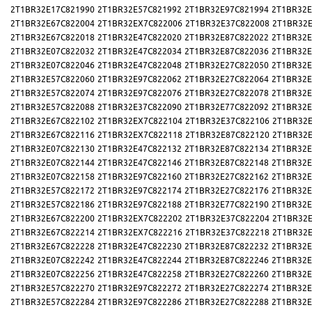
2T1BR32E17C821990
2T1BR32E57C821992
2T1BR32E97C821994
2T1BR32E
2T1BR32E67C822004
2T1BR32EX7C822006
2T1BR32E37C822008
2T1BR32E
2T1BR32E67C822018
2T1BR32E47C822020
2T1BR32E87C822022
2T1BR32E
2T1BR32E07C822032
2T1BR32E47C822034
2T1BR32E87C822036
2T1BR32E
2T1BR32E07C822046
2T1BR32E47C822048
2T1BR32E27C822050
2T1BR32E
2T1BR32E57C822060
2T1BR32E97C822062
2T1BR32E27C822064
2T1BR32E
2T1BR32E57C822074
2T1BR32E97C822076
2T1BR32E27C822078
2T1BR32E
2T1BR32E57C822088
2T1BR32E37C822090
2T1BR32E77C822092
2T1BR32E
2T1BR32E67C822102
2T1BR32EX7C822104
2T1BR32E37C822106
2T1BR32E
2T1BR32E67C822116
2T1BR32EX7C822118
2T1BR32E87C822120
2T1BR32E
2T1BR32E07C822130
2T1BR32E47C822132
2T1BR32E87C822134
2T1BR32E
2T1BR32E07C822144
2T1BR32E47C822146
2T1BR32E87C822148
2T1BR32E
2T1BR32E07C822158
2T1BR32E97C822160
2T1BR32E27C822162
2T1BR32E
2T1BR32E57C822172
2T1BR32E97C822174
2T1BR32E27C822176
2T1BR32E
2T1BR32E57C822186
2T1BR32E97C822188
2T1BR32E77C822190
2T1BR32E
2T1BR32E67C822200
2T1BR32EX7C822202
2T1BR32E37C822204
2T1BR32E
2T1BR32E67C822214
2T1BR32EX7C822216
2T1BR32E37C822218
2T1BR32E
2T1BR32E67C822228
2T1BR32E47C822230
2T1BR32E87C822232
2T1BR32E
2T1BR32E07C822242
2T1BR32E47C822244
2T1BR32E87C822246
2T1BR32E
2T1BR32E07C822256
2T1BR32E47C822258
2T1BR32E27C822260
2T1BR32E
2T1BR32E57C822270
2T1BR32E97C822272
2T1BR32E27C822274
2T1BR32E
2T1BR32E57C822284
2T1BR32E97C822286
2T1BR32E27C822288
2T1BR32E