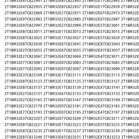
2T1BR32E47C822941
2T1BR32E87C822943
2T1BR32E17C822945
2T1BR32E
2T1BR32E47C822955
2T1BR32E87C822957
2T1BR32E17C822959
2T1BR32E
2T1BR32E47C822969
2T1BR32E27C822971
2T1BR32E67C822973
2T1BR32E
2T1BR32E97C822983
2T1BR32E27C822985
2T1BR32E67C822987
2T1BR32E
2T1BR32E97C822997
2T1BR32E27C822999
2T1BR32E57C823001
2T1BR32E
2T1BR32E87C823011
2T1BR32E17C823013
2T1BR32E57C823015
2T1BR32E
2T1BR32E87C823025
2T1BR32E17C823027
2T1BR32E57C823029
2T1BR32E
2T1BR32E87C823039
2T1BR32E67C823041
2T1BR32EX7C823043
2T1BR32E
2T1BR32E27C823053
2T1BR32E67C823055
2T1BR32EX7C823057
2T1BR32E
2T1BR32E27C823067
2T1BR32E67C823069
2T1BR32E47C823071
2T1BR32E
2T1BR32E77C823081
2T1BR32E07C823083
2T1BR32E47C823085
2T1BR32E
2T1BR32E77C823095
2T1BR32E07C823097
2T1BR32E47C823099
2T1BR32E
2T1BR32E37C823109
2T1BR32E17C823111
2T1BR32E57C823113
2T1BR32E
2T1BR32E87C823123
2T1BR32E17C823125
2T1BR32E57C823127
2T1BR32E
2T1BR32E87C823137
2T1BR32E17C823139
2T1BR32EX7C823141
2T1BR32E
2T1BR32E27C823151
2T1BR32E67C823153
2T1BR32EX7C823155
2T1BR32E
2T1BR32E27C823165
2T1BR32E67C823167
2T1BR32EX7C823169
2T1BR32E
2T1BR32E27C823179
2T1BR32E07C823181
2T1BR32E47C823183
2T1BR32E
2T1BR32E77C823193
2T1BR32E07C823195
2T1BR32E47C823197
2T1BR32E
2T1BR32E37C823207
2T1BR32E77C823209
2T1BR32E57C823211
2T1BR32E
2T1BR32E87C823221
2T1BR32E17C823223
2T1BR32E57C823225
2T1BR32E
2T1BR32E87C823235
2T1BR32E17C823237
2T1BR32E57C823239
2T1BR32E
2T1BR32E87C823249
2T1BR32E67C823251
2T1BR32EX7C823253
2T1BR32E