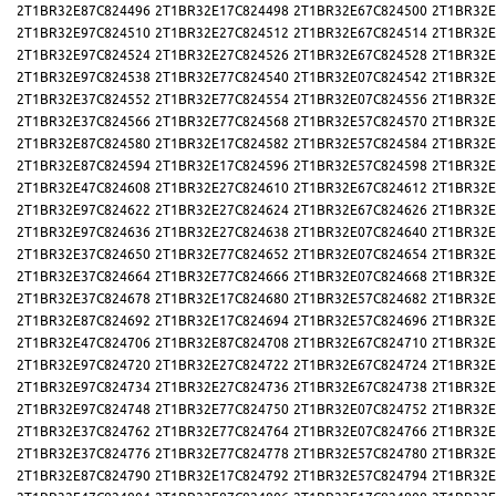
2T1BR32E87C824496
2T1BR32E17C824498
2T1BR32E67C824500
2T1BR32E
2T1BR32E97C824510
2T1BR32E27C824512
2T1BR32E67C824514
2T1BR32E
2T1BR32E97C824524
2T1BR32E27C824526
2T1BR32E67C824528
2T1BR32E
2T1BR32E97C824538
2T1BR32E77C824540
2T1BR32E07C824542
2T1BR32E
2T1BR32E37C824552
2T1BR32E77C824554
2T1BR32E07C824556
2T1BR32E
2T1BR32E37C824566
2T1BR32E77C824568
2T1BR32E57C824570
2T1BR32E
2T1BR32E87C824580
2T1BR32E17C824582
2T1BR32E57C824584
2T1BR32E
2T1BR32E87C824594
2T1BR32E17C824596
2T1BR32E57C824598
2T1BR32E
2T1BR32E47C824608
2T1BR32E27C824610
2T1BR32E67C824612
2T1BR32E
2T1BR32E97C824622
2T1BR32E27C824624
2T1BR32E67C824626
2T1BR32E
2T1BR32E97C824636
2T1BR32E27C824638
2T1BR32E07C824640
2T1BR32E
2T1BR32E37C824650
2T1BR32E77C824652
2T1BR32E07C824654
2T1BR32E
2T1BR32E37C824664
2T1BR32E77C824666
2T1BR32E07C824668
2T1BR32E
2T1BR32E37C824678
2T1BR32E17C824680
2T1BR32E57C824682
2T1BR32E
2T1BR32E87C824692
2T1BR32E17C824694
2T1BR32E57C824696
2T1BR32E
2T1BR32E47C824706
2T1BR32E87C824708
2T1BR32E67C824710
2T1BR32E
2T1BR32E97C824720
2T1BR32E27C824722
2T1BR32E67C824724
2T1BR32E
2T1BR32E97C824734
2T1BR32E27C824736
2T1BR32E67C824738
2T1BR32E
2T1BR32E97C824748
2T1BR32E77C824750
2T1BR32E07C824752
2T1BR32E
2T1BR32E37C824762
2T1BR32E77C824764
2T1BR32E07C824766
2T1BR32E
2T1BR32E37C824776
2T1BR32E77C824778
2T1BR32E57C824780
2T1BR32E
2T1BR32E87C824790
2T1BR32E17C824792
2T1BR32E57C824794
2T1BR32E