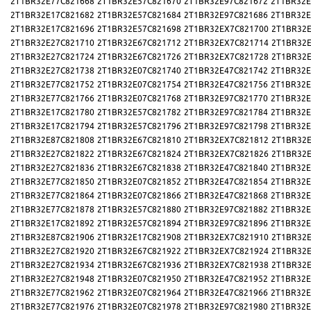
2T1BR32E77C821668
2T1BR32E57C821670
2T1BR32E97C821672
2T1BR32E
2T1BR32E17C821682
2T1BR32E57C821684
2T1BR32E97C821686
2T1BR32E
2T1BR32E17C821696
2T1BR32E57C821698
2T1BR32EX7C821700
2T1BR32E
2T1BR32E27C821710
2T1BR32E67C821712
2T1BR32EX7C821714
2T1BR32E
2T1BR32E27C821724
2T1BR32E67C821726
2T1BR32EX7C821728
2T1BR32E
2T1BR32E27C821738
2T1BR32E07C821740
2T1BR32E47C821742
2T1BR32E
2T1BR32E77C821752
2T1BR32E07C821754
2T1BR32E47C821756
2T1BR32E
2T1BR32E77C821766
2T1BR32E07C821768
2T1BR32E97C821770
2T1BR32E
2T1BR32E17C821780
2T1BR32E57C821782
2T1BR32E97C821784
2T1BR32E
2T1BR32E17C821794
2T1BR32E57C821796
2T1BR32E97C821798
2T1BR32E
2T1BR32E87C821808
2T1BR32E67C821810
2T1BR32EX7C821812
2T1BR32E
2T1BR32E27C821822
2T1BR32E67C821824
2T1BR32EX7C821826
2T1BR32E
2T1BR32E27C821836
2T1BR32E67C821838
2T1BR32E47C821840
2T1BR32E
2T1BR32E77C821850
2T1BR32E07C821852
2T1BR32E47C821854
2T1BR32E
2T1BR32E77C821864
2T1BR32E07C821866
2T1BR32E47C821868
2T1BR32E
2T1BR32E77C821878
2T1BR32E57C821880
2T1BR32E97C821882
2T1BR32E
2T1BR32E17C821892
2T1BR32E57C821894
2T1BR32E97C821896
2T1BR32E
2T1BR32E87C821906
2T1BR32E17C821908
2T1BR32EX7C821910
2T1BR32E
2T1BR32E27C821920
2T1BR32E67C821922
2T1BR32EX7C821924
2T1BR32E
2T1BR32E27C821934
2T1BR32E67C821936
2T1BR32EX7C821938
2T1BR32E
2T1BR32E27C821948
2T1BR32E07C821950
2T1BR32E47C821952
2T1BR32E
2T1BR32E77C821962
2T1BR32E07C821964
2T1BR32E47C821966
2T1BR32E
2T1BR32E77C821976
2T1BR32E07C821978
2T1BR32E97C821980
2T1BR32E