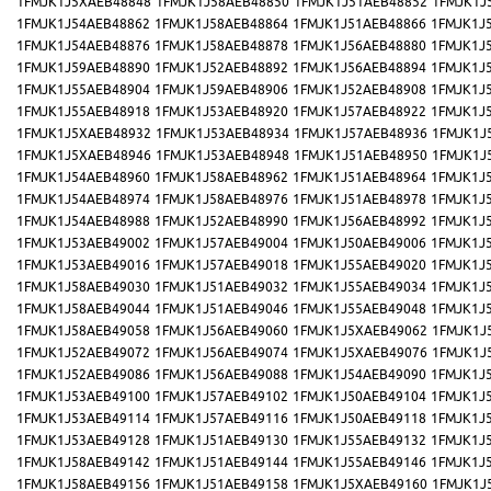
1FMJK1J5XAEB48848
1FMJK1J58AEB48850
1FMJK1J51AEB48852
1FMJK1J
1FMJK1J54AEB48862
1FMJK1J58AEB48864
1FMJK1J51AEB48866
1FMJK1J
1FMJK1J54AEB48876
1FMJK1J58AEB48878
1FMJK1J56AEB48880
1FMJK1J
1FMJK1J59AEB48890
1FMJK1J52AEB48892
1FMJK1J56AEB48894
1FMJK1J
1FMJK1J55AEB48904
1FMJK1J59AEB48906
1FMJK1J52AEB48908
1FMJK1J
1FMJK1J55AEB48918
1FMJK1J53AEB48920
1FMJK1J57AEB48922
1FMJK1J
1FMJK1J5XAEB48932
1FMJK1J53AEB48934
1FMJK1J57AEB48936
1FMJK1J
1FMJK1J5XAEB48946
1FMJK1J53AEB48948
1FMJK1J51AEB48950
1FMJK1J
1FMJK1J54AEB48960
1FMJK1J58AEB48962
1FMJK1J51AEB48964
1FMJK1J
1FMJK1J54AEB48974
1FMJK1J58AEB48976
1FMJK1J51AEB48978
1FMJK1J
1FMJK1J54AEB48988
1FMJK1J52AEB48990
1FMJK1J56AEB48992
1FMJK1J
1FMJK1J53AEB49002
1FMJK1J57AEB49004
1FMJK1J50AEB49006
1FMJK1J
1FMJK1J53AEB49016
1FMJK1J57AEB49018
1FMJK1J55AEB49020
1FMJK1J
1FMJK1J58AEB49030
1FMJK1J51AEB49032
1FMJK1J55AEB49034
1FMJK1J
1FMJK1J58AEB49044
1FMJK1J51AEB49046
1FMJK1J55AEB49048
1FMJK1J
1FMJK1J58AEB49058
1FMJK1J56AEB49060
1FMJK1J5XAEB49062
1FMJK1J
1FMJK1J52AEB49072
1FMJK1J56AEB49074
1FMJK1J5XAEB49076
1FMJK1J
1FMJK1J52AEB49086
1FMJK1J56AEB49088
1FMJK1J54AEB49090
1FMJK1J
1FMJK1J53AEB49100
1FMJK1J57AEB49102
1FMJK1J50AEB49104
1FMJK1J
1FMJK1J53AEB49114
1FMJK1J57AEB49116
1FMJK1J50AEB49118
1FMJK1J
1FMJK1J53AEB49128
1FMJK1J51AEB49130
1FMJK1J55AEB49132
1FMJK1J
1FMJK1J58AEB49142
1FMJK1J51AEB49144
1FMJK1J55AEB49146
1FMJK1J
1FMJK1J58AEB49156
1FMJK1J51AEB49158
1FMJK1J5XAEB49160
1FMJK1J