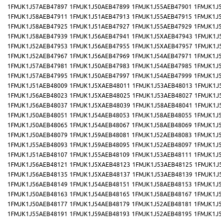
1FMJK1J57AEB47897
1FMJK1J50AEB47899
1FMJK1J55AEB47901
1FMJK1J
1FMJK1J58AEB47911
1FMJK1J51AEB47913
1FMJK1J55AEB47915
1FMJK1J
1FMJK1J58AEB47925
1FMJK1J51AEB47927
1FMJK1J55AEB47929
1FMJK1J
1FMJK1J58AEB47939
1FMJK1J56AEB47941
1FMJK1J5XAEB47943
1FMJK1J
1FMJK1J52AEB47953
1FMJK1J56AEB47955
1FMJK1J5XAEB47957
1FMJK1J
1FMJK1J52AEB47967
1FMJK1J56AEB47969
1FMJK1J54AEB47971
1FMJK1J
1FMJK1J57AEB47981
1FMJK1J50AEB47983
1FMJK1J54AEB47985
1FMJK1J
1FMJK1J57AEB47995
1FMJK1J50AEB47997
1FMJK1J54AEB47999
1FMJK1J
1FMJK1J51AEB48009
1FMJK1J5XAEB48011
1FMJK1J53AEB48013
1FMJK1J
1FMJK1J56AEB48023
1FMJK1J5XAEB48025
1FMJK1J53AEB48027
1FMJK1J
1FMJK1J56AEB48037
1FMJK1J5XAEB48039
1FMJK1J58AEB48041
1FMJK1J
1FMJK1J50AEB48051
1FMJK1J54AEB48053
1FMJK1J58AEB48055
1FMJK1J
1FMJK1J50AEB48065
1FMJK1J54AEB48067
1FMJK1J58AEB48069
1FMJK1J
1FMJK1J50AEB48079
1FMJK1J59AEB48081
1FMJK1J52AEB48083
1FMJK1J
1FMJK1J55AEB48093
1FMJK1J59AEB48095
1FMJK1J52AEB48097
1FMJK1J
1FMJK1J51AEB48107
1FMJK1J55AEB48109
1FMJK1J53AEB48111
1FMJK1J
1FMJK1J56AEB48121
1FMJK1J5XAEB48123
1FMJK1J53AEB48125
1FMJK1J
1FMJK1J56AEB48135
1FMJK1J5XAEB48137
1FMJK1J53AEB48139
1FMJK1J
1FMJK1J56AEB48149
1FMJK1J54AEB48151
1FMJK1J58AEB48153
1FMJK1J
1FMJK1J50AEB48163
1FMJK1J54AEB48165
1FMJK1J58AEB48167
1FMJK1J
1FMJK1J50AEB48177
1FMJK1J54AEB48179
1FMJK1J52AEB48181
1FMJK1J
1FMJK1J55AEB48191
1FMJK1J59AEB48193
1FMJK1J52AEB48195
1FMJK1J