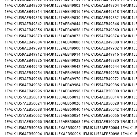
1FMJK1J59AEB49800
1FMJK1J52AEB49802
1FMJK1J56AEB49804
1FMJK1J
1FMJK1J59AEB49814
1FMJK1J52AEB49816
1FMJK1J56AEB49818
1FMJK1J
1FMJK1J59AEB49828
1FMJK1J57AEB49830
1FMJK1J50AEB49832
1FMJK1J
1FMJK1J53AEB49842
1FMJK1J57AEB49844
1FMJK1J50AEB49846
1FMJK1J
1FMJK1J53AEB49856
1FMJK1J57AEB49858
1FMJK1J55AEB49860
1FMJK1J
1FMJK1J58AEB49870
1FMJK1J51AEB49872
1FMJK1J55AEB49874
1FMJK1J
1FMJK1J58AEB49884
1FMJK1J51AEB49886
1FMJK1J55AEB49888
1FMJK1J
1FMJK1J58AEB49898
1FMJK1J52AEB49900
1FMJK1J56AEB49902
1FMJK1J
1FMJK1J59AEB49912
1FMJK1J52AEB49914
1FMJK1J56AEB49916
1FMJK1J
1FMJK1J59AEB49926
1FMJK1J52AEB49928
1FMJK1J50AEB49930
1FMJK1J
1FMJK1J53AEB49940
1FMJK1J57AEB49942
1FMJK1J50AEB49944
1FMJK1J
1FMJK1J53AEB49954
1FMJK1J57AEB49956
1FMJK1J50AEB49958
1FMJK1J
1FMJK1J53AEB49968
1FMJK1J51AEB49970
1FMJK1J55AEB49972
1FMJK1J
1FMJK1J58AEB49982
1FMJK1J51AEB49984
1FMJK1J55AEB49986
1FMJK1J
1FMJK1J58AEB49996
1FMJK1J51AEB49998
1FMJK1J54AEB50000
1FMJK1J
1FMJK1J57AEB50010
1FMJK1J50AEB50012
1FMJK1J54AEB50014
1FMJK1J
1FMJK1J57AEB50024
1FMJK1J50AEB50026
1FMJK1J54AEB50028
1FMJK1J
1FMJK1J57AEB50038
1FMJK1J55AEB50040
1FMJK1J59AEB50042
1FMJK1J
1FMJK1J51AEB50052
1FMJK1J55AEB50054
1FMJK1J59AEB50056
1FMJK1J
1FMJK1J51AEB50066
1FMJK1J55AEB50068
1FMJK1J53AEB50070
1FMJK1J
1FMJK1J56AEB50080
1FMJK1J5XAEB50082
1FMJK1J53AEB50084
1FMJK1J
1FMJK1J56AEB50094
1FMJK1J5XAEB50096
1FMJK1J53AEB50098
1FMJK1J