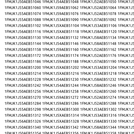
1FMJK1J50AEB51046
1FMJK1J54AEB51048
1FMJK1J52AEB51050
1FMJK1J
1FMJK1J55AEB51060
1FMJK1J59AEB51062
1FMJK1J52AEB51064
1FMJK1J
1FMJK1J55AEB51074
1FMJK1J59AEB51076
1FMJK1J52AEB51078
1FMJK1J
1FMJK1J55AEB51088
1FMJK1J53AEB51090
1FMJK1J57AEB51092
1FMJK1J
1FMJK1J56AEB51102
1FMJK1J5XAEB51104
1FMJK1J53AEB51106
1FMJK1J
1FMJK1J56AEB51116
1FMJK1J5XAEB51118
1FMJK1J58AEB51120
1FMJK1J
1FMJK1J50AEB51130
1FMJK1J54AEB51132
1FMJK1J58AEB51134
1FMJK1J
1FMJK1J50AEB51144
1FMJK1J54AEB51146
1FMJK1J58AEB51148
1FMJK1J
1FMJK1J50AEB51158
1FMJK1J59AEB51160
1FMJK1J52AEB51162
1FMJK1J
1FMJK1J55AEB51172
1FMJK1J59AEB51174
1FMJK1J52AEB51176
1FMJK1J
1FMJK1J55AEB51186
1FMJK1J59AEB51188
1FMJK1J57AEB51190
1FMJK1J
1FMJK1J56AEB51200
1FMJK1J5XAEB51202
1FMJK1J53AEB51204
1FMJK1J
1FMJK1J56AEB51214
1FMJK1J5XAEB51216
1FMJK1J53AEB51218
1FMJK1J
1FMJK1J56AEB51228
1FMJK1J54AEB51230
1FMJK1J58AEB51232
1FMJK1J
1FMJK1J50AEB51242
1FMJK1J54AEB51244
1FMJK1J58AEB51246
1FMJK1J
1FMJK1J50AEB51256
1FMJK1J54AEB51258
1FMJK1J52AEB51260
1FMJK1J
1FMJK1J55AEB51270
1FMJK1J59AEB51272
1FMJK1J52AEB51274
1FMJK1J
1FMJK1J55AEB51284
1FMJK1J59AEB51286
1FMJK1J52AEB51288
1FMJK1J
1FMJK1J55AEB51298
1FMJK1J5XAEB51300
1FMJK1J53AEB51302
1FMJK1J
1FMJK1J56AEB51312
1FMJK1J5XAEB51314
1FMJK1J53AEB51316
1FMJK1J
1FMJK1J56AEB51326
1FMJK1J5XAEB51328
1FMJK1J58AEB51330
1FMJK1J
1FMJK1J50AEB51340
1FMJK1J54AEB51342
1FMJK1J58AEB51344
1FMJK1J
1FMJK1J50AEB51354
1FMJK1J54AEB51356
1FMJK1J58AEB51358
1FMJK1J