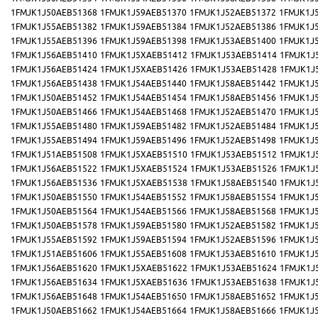
1FMJK1J50AEB51368
1FMJK1J59AEB51370
1FMJK1J52AEB51372
1FMJK1J
1FMJK1J55AEB51382
1FMJK1J59AEB51384
1FMJK1J52AEB51386
1FMJK1J
1FMJK1J55AEB51396
1FMJK1J59AEB51398
1FMJK1J53AEB51400
1FMJK1J
1FMJK1J56AEB51410
1FMJK1J5XAEB51412
1FMJK1J53AEB51414
1FMJK1J
1FMJK1J56AEB51424
1FMJK1J5XAEB51426
1FMJK1J53AEB51428
1FMJK1J
1FMJK1J56AEB51438
1FMJK1J54AEB51440
1FMJK1J58AEB51442
1FMJK1J
1FMJK1J50AEB51452
1FMJK1J54AEB51454
1FMJK1J58AEB51456
1FMJK1J
1FMJK1J50AEB51466
1FMJK1J54AEB51468
1FMJK1J52AEB51470
1FMJK1J
1FMJK1J55AEB51480
1FMJK1J59AEB51482
1FMJK1J52AEB51484
1FMJK1J
1FMJK1J55AEB51494
1FMJK1J59AEB51496
1FMJK1J52AEB51498
1FMJK1J
1FMJK1J51AEB51508
1FMJK1J5XAEB51510
1FMJK1J53AEB51512
1FMJK1J
1FMJK1J56AEB51522
1FMJK1J5XAEB51524
1FMJK1J53AEB51526
1FMJK1J
1FMJK1J56AEB51536
1FMJK1J5XAEB51538
1FMJK1J58AEB51540
1FMJK1J
1FMJK1J50AEB51550
1FMJK1J54AEB51552
1FMJK1J58AEB51554
1FMJK1J
1FMJK1J50AEB51564
1FMJK1J54AEB51566
1FMJK1J58AEB51568
1FMJK1J
1FMJK1J50AEB51578
1FMJK1J59AEB51580
1FMJK1J52AEB51582
1FMJK1J
1FMJK1J55AEB51592
1FMJK1J59AEB51594
1FMJK1J52AEB51596
1FMJK1J
1FMJK1J51AEB51606
1FMJK1J55AEB51608
1FMJK1J53AEB51610
1FMJK1J
1FMJK1J56AEB51620
1FMJK1J5XAEB51622
1FMJK1J53AEB51624
1FMJK1J
1FMJK1J56AEB51634
1FMJK1J5XAEB51636
1FMJK1J53AEB51638
1FMJK1J
1FMJK1J56AEB51648
1FMJK1J54AEB51650
1FMJK1J58AEB51652
1FMJK1J
1FMJK1J50AEB51662
1FMJK1J54AEB51664
1FMJK1J58AEB51666
1FMJK1J