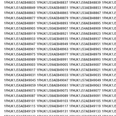
1FMJK1J51AEB48835
1FMJK1J55AEB48837
1FMJK1J59AEB48839
1FMJK1J
1FMJK1J51AEB48849
1FMJK1J5XAEB48851
1FMJK1J53AEB48853
1FMJK1J
1FMJK1J56AEB48863
1FMJK1J5XAEB48865
1FMJK1J53AEB48867
1FMJK1J
1FMJK1J56AEB48877
1FMJK1J5XAEB48879
1FMJK1J58AEB48881
1FMJK1J
1FMJK1J50AEB48891
1FMJK1J54AEB48893
1FMJK1J58AEB48895
1FMJK1J
1FMJK1J57AEB48905
1FMJK1J50AEB48907
1FMJK1J54AEB48909
1FMJK1J
1FMJK1J57AEB48919
1FMJK1J55AEB48921
1FMJK1J59AEB48923
1FMJK1J
1FMJK1J51AEB48933
1FMJK1J55AEB48935
1FMJK1J59AEB48937
1FMJK1J
1FMJK1J51AEB48947
1FMJK1J55AEB48949
1FMJK1J53AEB48951
1FMJK1J
1FMJK1J56AEB48961
1FMJK1J5XAEB48963
1FMJK1J53AEB48965
1FMJK1J
1FMJK1J56AEB48975
1FMJK1J5XAEB48977
1FMJK1J53AEB48979
1FMJK1J
1FMJK1J56AEB48989
1FMJK1J54AEB48991
1FMJK1J58AEB48993
1FMJK1J
1FMJK1J55AEB49003
1FMJK1J59AEB49005
1FMJK1J52AEB49007
1FMJK1J
1FMJK1J55AEB49017
1FMJK1J59AEB49019
1FMJK1J57AEB49021
1FMJK1J
1FMJK1J5XAEB49031
1FMJK1J53AEB49033
1FMJK1J57AEB49035
1FMJK1J
1FMJK1J5XAEB49045
1FMJK1J53AEB49047
1FMJK1J57AEB49049
1FMJK1J
1FMJK1J5XAEB49059
1FMJK1J58AEB49061
1FMJK1J51AEB49063
1FMJK1J
1FMJK1J54AEB49073
1FMJK1J58AEB49075
1FMJK1J51AEB49077
1FMJK1J
1FMJK1J54AEB49087
1FMJK1J58AEB49089
1FMJK1J56AEB49091
1FMJK1J
1FMJK1J55AEB49101
1FMJK1J59AEB49103
1FMJK1J52AEB49105
1FMJK1J
1FMJK1J55AEB49115
1FMJK1J59AEB49117
1FMJK1J52AEB49119
1FMJK1J
1FMJK1J55AEB49129
1FMJK1J53AEB49131
1FMJK1J57AEB49133
1FMJK1J