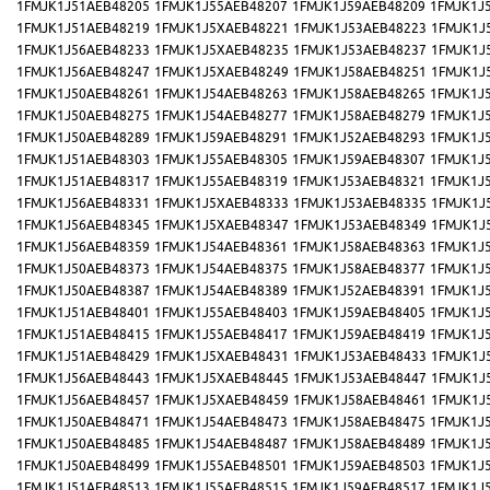
1FMJK1J51AEB48205
1FMJK1J55AEB48207
1FMJK1J59AEB48209
1FMJK1J
1FMJK1J51AEB48219
1FMJK1J5XAEB48221
1FMJK1J53AEB48223
1FMJK1J
1FMJK1J56AEB48233
1FMJK1J5XAEB48235
1FMJK1J53AEB48237
1FMJK1J
1FMJK1J56AEB48247
1FMJK1J5XAEB48249
1FMJK1J58AEB48251
1FMJK1J
1FMJK1J50AEB48261
1FMJK1J54AEB48263
1FMJK1J58AEB48265
1FMJK1J
1FMJK1J50AEB48275
1FMJK1J54AEB48277
1FMJK1J58AEB48279
1FMJK1J
1FMJK1J50AEB48289
1FMJK1J59AEB48291
1FMJK1J52AEB48293
1FMJK1J
1FMJK1J51AEB48303
1FMJK1J55AEB48305
1FMJK1J59AEB48307
1FMJK1J
1FMJK1J51AEB48317
1FMJK1J55AEB48319
1FMJK1J53AEB48321
1FMJK1J
1FMJK1J56AEB48331
1FMJK1J5XAEB48333
1FMJK1J53AEB48335
1FMJK1J
1FMJK1J56AEB48345
1FMJK1J5XAEB48347
1FMJK1J53AEB48349
1FMJK1J
1FMJK1J56AEB48359
1FMJK1J54AEB48361
1FMJK1J58AEB48363
1FMJK1J
1FMJK1J50AEB48373
1FMJK1J54AEB48375
1FMJK1J58AEB48377
1FMJK1J
1FMJK1J50AEB48387
1FMJK1J54AEB48389
1FMJK1J52AEB48391
1FMJK1J
1FMJK1J51AEB48401
1FMJK1J55AEB48403
1FMJK1J59AEB48405
1FMJK1J
1FMJK1J51AEB48415
1FMJK1J55AEB48417
1FMJK1J59AEB48419
1FMJK1J
1FMJK1J51AEB48429
1FMJK1J5XAEB48431
1FMJK1J53AEB48433
1FMJK1J
1FMJK1J56AEB48443
1FMJK1J5XAEB48445
1FMJK1J53AEB48447
1FMJK1J
1FMJK1J56AEB48457
1FMJK1J5XAEB48459
1FMJK1J58AEB48461
1FMJK1J
1FMJK1J50AEB48471
1FMJK1J54AEB48473
1FMJK1J58AEB48475
1FMJK1J
1FMJK1J50AEB48485
1FMJK1J54AEB48487
1FMJK1J58AEB48489
1FMJK1J
1FMJK1J50AEB48499
1FMJK1J55AEB48501
1FMJK1J59AEB48503
1FMJK1J
1FMJK1J51AEB48513
1FMJK1J55AEB48515
1FMJK1J59AEB48517
1FMJK1J