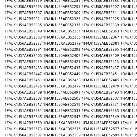
1FMJK1J56AEB52279
1FMJK1J54AEB52281
1FMJK1J58AEB52283
1FMJK1J
1FMJK1J50AEB52293
1FMJK1J54AEB52295
1FMJK1J58AEB52297
1FMJK1J
1FMJK1J57AEB52307
1FMJK1J50AEB52309
1FMJK1J59AEB52311
1FMJK1J
1FMJK1J51AEB52321
1FMJK1J55AEB52323
1FMJK1J59AEB52325
1FMJK1J
1FMJK1J51AEB52335
1FMJK1J55AEB52337
1FMJK1J59AEB52339
1FMJK1J
1FMJK1J51AEB52349
1FMJK1J5XAEB52351
1FMJK1J53AEB52353
1FMJK1J
1FMJK1J56AEB52363
1FMJK1J5XAEB52365
1FMJK1J53AEB52367
1FMJK1J
1FMJK1J56AEB52377
1FMJK1J5XAEB52379
1FMJK1J58AEB52381
1FMJK1J
1FMJK1J50AEB52391
1FMJK1J54AEB52393
1FMJK1J58AEB52395
1FMJK1J
1FMJK1J57AEB52405
1FMJK1J50AEB52407
1FMJK1J54AEB52409
1FMJK1J
1FMJK1J57AEB52419
1FMJK1J55AEB52421
1FMJK1J59AEB52423
1FMJK1J
1FMJK1J51AEB52433
1FMJK1J55AEB52435
1FMJK1J59AEB52437
1FMJK1J
1FMJK1J51AEB52447
1FMJK1J55AEB52449
1FMJK1J53AEB52451
1FMJK1J
1FMJK1J56AEB52461
1FMJK1J5XAEB52463
1FMJK1J53AEB52465
1FMJK1J
1FMJK1J56AEB52475
1FMJK1J5XAEB52477
1FMJK1J53AEB52479
1FMJK1J
1FMJK1J56AEB52489
1FMJK1J54AEB52491
1FMJK1J58AEB52493
1FMJK1J
1FMJK1J57AEB52503
1FMJK1J50AEB52505
1FMJK1J54AEB52507
1FMJK1J
1FMJK1J57AEB52517
1FMJK1J50AEB52519
1FMJK1J59AEB52521
1FMJK1J
1FMJK1J51AEB52531
1FMJK1J55AEB52533
1FMJK1J59AEB52535
1FMJK1J
1FMJK1J51AEB52545
1FMJK1J55AEB52547
1FMJK1J59AEB52549
1FMJK1J
1FMJK1J51AEB52559
1FMJK1J5XAEB52561
1FMJK1J53AEB52563
1FMJK1J
1FMJK1J56AEB52573
1FMJK1J5XAEB52575
1FMJK1J53AEB52577
1FMJK1J
1FMJK1J56AEB52587
1FMJK1J5XAEB52589
1FMJK1J58AEB52591
1FMJK1J