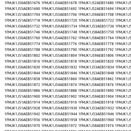
1FMJK1J50AEB51676
1FMJK1J54AEB51678
1FMJK1J52AEB51680
1FMJK1J
1FMJK1J55AEB51690
1FMJK1J59AEB51692
1FMJK1J52AEB51694
1FMJK1J
1FMJK1J51AEB51704
1FMJK1J55AEB51706
1FMJK1J59AEB51708
1FMJK1J
1FMJK1J51AEB51718
1FMJK1J5XAEB51720
1FMJK1J53AEB51722
1FMJK1J
1FMJK1J56AEB51732
1FMJK1J5XAEB51734
1FMJK1J53AEB51736
1FMJK1J
1FMJK1J56AEB51746
1FMJK1J5XAEB51748
1FMJK1J58AEB51750
1FMJK1J
1FMJK1J50AEB51760
1FMJK1J54AEB51762
1FMJK1J58AEB51764
1FMJK1J
1FMJK1J50AEB51774
1FMJK1J54AEB51776
1FMJK1J58AEB51778
1FMJK1J
1FMJK1J50AEB51788
1FMJK1J59AEB51790
1FMJK1J52AEB51792
1FMJK1J
1FMJK1J51AEB51802
1FMJK1J55AEB51804
1FMJK1J59AEB51806
1FMJK1J
1FMJK1J51AEB51816
1FMJK1J55AEB51818
1FMJK1J53AEB51820
1FMJK1J
1FMJK1J56AEB51830
1FMJK1J5XAEB51832
1FMJK1J53AEB51834
1FMJK1J
1FMJK1J56AEB51844
1FMJK1J5XAEB51846
1FMJK1J53AEB51848
1FMJK1J
1FMJK1J56AEB51858
1FMJK1J54AEB51860
1FMJK1J58AEB51862
1FMJK1J
1FMJK1J50AEB51872
1FMJK1J54AEB51874
1FMJK1J58AEB51876
1FMJK1J
1FMJK1J50AEB51886
1FMJK1J54AEB51888
1FMJK1J52AEB51890
1FMJK1J
1FMJK1J51AEB51900
1FMJK1J55AEB51902
1FMJK1J59AEB51904
1FMJK1J
1FMJK1J51AEB51914
1FMJK1J55AEB51916
1FMJK1J59AEB51918
1FMJK1J
1FMJK1J51AEB51928
1FMJK1J5XAEB51930
1FMJK1J53AEB51932
1FMJK1J
1FMJK1J56AEB51942
1FMJK1J5XAEB51944
1FMJK1J53AEB51946
1FMJK1J
1FMJK1J56AEB51956
1FMJK1J5XAEB51958
1FMJK1J58AEB51960
1FMJK1J
1FMJK1J50AEB51970
1FMJK1J54AEB51972
1FMJK1J58AEB51974
1FMJK1J