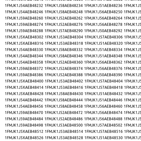
1FMJK1J54AEB48232
1FMJK1J58AEB48234
1FMJK1J51AEB48236
1FMJK1J
1FMJK1J54AEB48246
1FMJK1J58AEB48248
1FMJK1J56AEB48250
1FMJK1J
1FMJK1J59AEB48260
1FMJK1J52AEB48262
1FMJK1J56AEB48264
1FMJK1J
1FMJK1J59AEB48274
1FMJK1J52AEB48276
1FMJK1J56AEB48278
1FMJK1J
1FMJK1J59AEB48288
1FMJK1J57AEB48290
1FMJK1J50AEB48292
1FMJK1J
1FMJK1J5XAEB48302
1FMJK1J53AEB48304
1FMJK1J57AEB48306
1FMJK1J
1FMJK1J5XAEB48316
1FMJK1J53AEB48318
1FMJK1J51AEB48320
1FMJK1J
1FMJK1J54AEB48330
1FMJK1J58AEB48332
1FMJK1J51AEB48334
1FMJK1J
1FMJK1J54AEB48344
1FMJK1J58AEB48346
1FMJK1J51AEB48348
1FMJK1J
1FMJK1J54AEB48358
1FMJK1J52AEB48360
1FMJK1J56AEB48362
1FMJK1J
1FMJK1J59AEB48372
1FMJK1J52AEB48374
1FMJK1J56AEB48376
1FMJK1J
1FMJK1J59AEB48386
1FMJK1J52AEB48388
1FMJK1J50AEB48390
1FMJK1J
1FMJK1J5XAEB48400
1FMJK1J53AEB48402
1FMJK1J57AEB48404
1FMJK1J
1FMJK1J5XAEB48414
1FMJK1J53AEB48416
1FMJK1J57AEB48418
1FMJK1J
1FMJK1J5XAEB48428
1FMJK1J58AEB48430
1FMJK1J51AEB48432
1FMJK1J
1FMJK1J54AEB48442
1FMJK1J58AEB48444
1FMJK1J51AEB48446
1FMJK1J
1FMJK1J54AEB48456
1FMJK1J58AEB48458
1FMJK1J56AEB48460
1FMJK1J
1FMJK1J59AEB48470
1FMJK1J52AEB48472
1FMJK1J56AEB48474
1FMJK1J
1FMJK1J59AEB48484
1FMJK1J52AEB48486
1FMJK1J56AEB48488
1FMJK1J
1FMJK1J59AEB48498
1FMJK1J53AEB48500
1FMJK1J57AEB48502
1FMJK1J
1FMJK1J5XAEB48512
1FMJK1J53AEB48514
1FMJK1J57AEB48516
1FMJK1J
1FMJK1J5XAEB48526
1FMJK1J53AEB48528
1FMJK1J51AEB48530
1FMJK1J