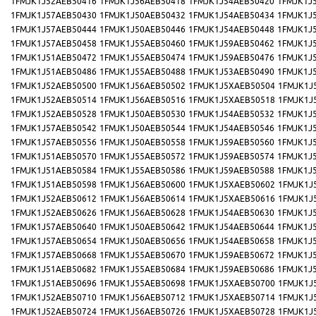
1FMJK1J52AEB50416
1FMJK1J56AEB50418
1FMJK1J54AEB50420
1FMJK1J
1FMJK1J57AEB50430
1FMJK1J50AEB50432
1FMJK1J54AEB50434
1FMJK1J
1FMJK1J57AEB50444
1FMJK1J50AEB50446
1FMJK1J54AEB50448
1FMJK1J
1FMJK1J57AEB50458
1FMJK1J55AEB50460
1FMJK1J59AEB50462
1FMJK1J
1FMJK1J51AEB50472
1FMJK1J55AEB50474
1FMJK1J59AEB50476
1FMJK1J
1FMJK1J51AEB50486
1FMJK1J55AEB50488
1FMJK1J53AEB50490
1FMJK1J
1FMJK1J52AEB50500
1FMJK1J56AEB50502
1FMJK1J5XAEB50504
1FMJK1J
1FMJK1J52AEB50514
1FMJK1J56AEB50516
1FMJK1J5XAEB50518
1FMJK1J
1FMJK1J52AEB50528
1FMJK1J50AEB50530
1FMJK1J54AEB50532
1FMJK1J
1FMJK1J57AEB50542
1FMJK1J50AEB50544
1FMJK1J54AEB50546
1FMJK1J
1FMJK1J57AEB50556
1FMJK1J50AEB50558
1FMJK1J59AEB50560
1FMJK1J
1FMJK1J51AEB50570
1FMJK1J55AEB50572
1FMJK1J59AEB50574
1FMJK1J
1FMJK1J51AEB50584
1FMJK1J55AEB50586
1FMJK1J59AEB50588
1FMJK1J
1FMJK1J51AEB50598
1FMJK1J56AEB50600
1FMJK1J5XAEB50602
1FMJK1J
1FMJK1J52AEB50612
1FMJK1J56AEB50614
1FMJK1J5XAEB50616
1FMJK1J
1FMJK1J52AEB50626
1FMJK1J56AEB50628
1FMJK1J54AEB50630
1FMJK1J
1FMJK1J57AEB50640
1FMJK1J50AEB50642
1FMJK1J54AEB50644
1FMJK1J
1FMJK1J57AEB50654
1FMJK1J50AEB50656
1FMJK1J54AEB50658
1FMJK1J
1FMJK1J57AEB50668
1FMJK1J55AEB50670
1FMJK1J59AEB50672
1FMJK1J
1FMJK1J51AEB50682
1FMJK1J55AEB50684
1FMJK1J59AEB50686
1FMJK1J
1FMJK1J51AEB50696
1FMJK1J55AEB50698
1FMJK1J5XAEB50700
1FMJK1J
1FMJK1J52AEB50710
1FMJK1J56AEB50712
1FMJK1J5XAEB50714
1FMJK1J
1FMJK1J52AEB50724
1FMJK1J56AEB50726
1FMJK1J5XAEB50728
1FMJK1J