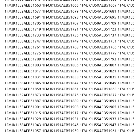
1FMJK1J52AEB51663
1FMJK1J56AEB51665
1FMJK1J5XAEB51667
1FMJK1J
1FMJK1J52AEB51677
1FMJK1J56AEB51679
1FMJK1J54AEB51681
1FMJK1J
1FMJK1J57AEB51691
1FMJK1J50AEB51693
1FMJK1J54AEB51695
1FMJK1J
1FMJK1J53AEB51705
1FMJK1J57AEB51707
1FMJK1J50AEB51709
1FMJK1J
1FMJK1J53AEB51719
1FMJK1J51AEB51721
1FMJK1J55AEB51723
1FMJK1J
1FMJK1J58AEB51733
1FMJK1J51AEB51735
1FMJK1J55AEB51737
1FMJK1J
1FMJK1J58AEB51747
1FMJK1J51AEB51749
1FMJK1J5XAEB51751
1FMJK1J
1FMJK1J52AEB51761
1FMJK1J56AEB51763
1FMJK1J5XAEB51765
1FMJK1J
1FMJK1J52AEB51775
1FMJK1J56AEB51777
1FMJK1J5XAEB51779
1FMJK1J
1FMJK1J52AEB51789
1FMJK1J50AEB51791
1FMJK1J54AEB51793
1FMJK1J
1FMJK1J53AEB51803
1FMJK1J57AEB51805
1FMJK1J50AEB51807
1FMJK1J
1FMJK1J53AEB51817
1FMJK1J57AEB51819
1FMJK1J55AEB51821
1FMJK1J
1FMJK1J58AEB51831
1FMJK1J51AEB51833
1FMJK1J55AEB51835
1FMJK1J
1FMJK1J58AEB51845
1FMJK1J51AEB51847
1FMJK1J55AEB51849
1FMJK1J
1FMJK1J58AEB51859
1FMJK1J56AEB51861
1FMJK1J5XAEB51863
1FMJK1J
1FMJK1J52AEB51873
1FMJK1J56AEB51875
1FMJK1J5XAEB51877
1FMJK1J
1FMJK1J52AEB51887
1FMJK1J56AEB51889
1FMJK1J54AEB51891
1FMJK1J
1FMJK1J53AEB51901
1FMJK1J57AEB51903
1FMJK1J50AEB51905
1FMJK1J
1FMJK1J53AEB51915
1FMJK1J57AEB51917
1FMJK1J50AEB51919
1FMJK1J
1FMJK1J53AEB51929
1FMJK1J51AEB51931
1FMJK1J55AEB51933
1FMJK1J
1FMJK1J58AEB51943
1FMJK1J51AEB51945
1FMJK1J55AEB51947
1FMJK1J
1FMJK1J58AEB51957
1FMJK1J51AEB51959
1FMJK1J5XAEB51961
1FMJK1J