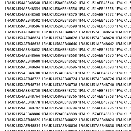
1FMJK1J54AEB48540
1FMJK1J58AEB48542
1FMJK1J51AEB48544
1FMJK1J
1FMJK1J54AEB48554
1FMJK1J58AEB48556
1FMJK1J51AEB48558
1FMJK1J
1FMJK1J54AEB48568
1FMJK1J52AEB48570
1FMJK1J56AEB48572
1FMJK1J
1FMJK1J59AEB48582
1FMJK1J52AEB48584
1FMJK1J56AEB48586
1FMJK1J
1FMJK1J59AEB48596
1FMJK1J52AEB48598
1FMJK1J57AEB48600
1FMJK1J
1FMJK1J5XAEB48610
1FMJK1J53AEB48612
1FMJK1J57AEB48614
1FMJK1J
1FMJK1J5XAEB48624
1FMJK1J53AEB48626
1FMJK1J57AEB48628
1FMJK1J
1FMJK1J5XAEB48638
1FMJK1J58AEB48640
1FMJK1J51AEB48642
1FMJK1J
1FMJK1J54AEB48652
1FMJK1J58AEB48654
1FMJK1J51AEB48656
1FMJK1J
1FMJK1J54AEB48666
1FMJK1J58AEB48668
1FMJK1J56AEB48670
1FMJK1J
1FMJK1J59AEB48680
1FMJK1J52AEB48682
1FMJK1J56AEB48684
1FMJK1J
1FMJK1J59AEB48694
1FMJK1J52AEB48696
1FMJK1J56AEB48698
1FMJK1J
1FMJK1J55AEB48708
1FMJK1J53AEB48710
1FMJK1J57AEB48712
1FMJK1J
1FMJK1J5XAEB48722
1FMJK1J53AEB48724
1FMJK1J57AEB48726
1FMJK1J
1FMJK1J5XAEB48736
1FMJK1J53AEB48738
1FMJK1J51AEB48740
1FMJK1J
1FMJK1J54AEB48750
1FMJK1J58AEB48752
1FMJK1J51AEB48754
1FMJK1J
1FMJK1J54AEB48764
1FMJK1J58AEB48766
1FMJK1J51AEB48768
1FMJK1J
1FMJK1J54AEB48778
1FMJK1J52AEB48780
1FMJK1J56AEB48782
1FMJK1J
1FMJK1J59AEB48792
1FMJK1J52AEB48794
1FMJK1J56AEB48796
1FMJK1J
1FMJK1J55AEB48806
1FMJK1J59AEB48808
1FMJK1J57AEB48810
1FMJK1J
1FMJK1J5XAEB48820
1FMJK1J53AEB48822
1FMJK1J57AEB48824
1FMJK1J
1FMJK1J5XAEB48834
1FMJK1J53AEB48836
1FMJK1J57AEB48838
1FMJK1J