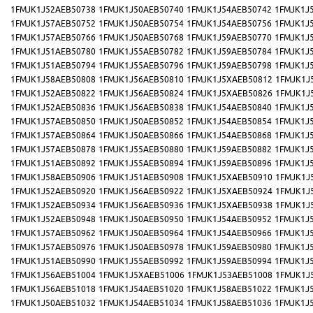
1FMJK1J52AEB50738
1FMJK1J50AEB50740
1FMJK1J54AEB50742
1FMJK1J
1FMJK1J57AEB50752
1FMJK1J50AEB50754
1FMJK1J54AEB50756
1FMJK1J
1FMJK1J57AEB50766
1FMJK1J50AEB50768
1FMJK1J59AEB50770
1FMJK1J
1FMJK1J51AEB50780
1FMJK1J55AEB50782
1FMJK1J59AEB50784
1FMJK1J
1FMJK1J51AEB50794
1FMJK1J55AEB50796
1FMJK1J59AEB50798
1FMJK1J
1FMJK1J58AEB50808
1FMJK1J56AEB50810
1FMJK1J5XAEB50812
1FMJK1J
1FMJK1J52AEB50822
1FMJK1J56AEB50824
1FMJK1J5XAEB50826
1FMJK1J
1FMJK1J52AEB50836
1FMJK1J56AEB50838
1FMJK1J54AEB50840
1FMJK1J
1FMJK1J57AEB50850
1FMJK1J50AEB50852
1FMJK1J54AEB50854
1FMJK1J
1FMJK1J57AEB50864
1FMJK1J50AEB50866
1FMJK1J54AEB50868
1FMJK1J
1FMJK1J57AEB50878
1FMJK1J55AEB50880
1FMJK1J59AEB50882
1FMJK1J
1FMJK1J51AEB50892
1FMJK1J55AEB50894
1FMJK1J59AEB50896
1FMJK1J
1FMJK1J58AEB50906
1FMJK1J51AEB50908
1FMJK1J5XAEB50910
1FMJK1J
1FMJK1J52AEB50920
1FMJK1J56AEB50922
1FMJK1J5XAEB50924
1FMJK1J
1FMJK1J52AEB50934
1FMJK1J56AEB50936
1FMJK1J5XAEB50938
1FMJK1J
1FMJK1J52AEB50948
1FMJK1J50AEB50950
1FMJK1J54AEB50952
1FMJK1J
1FMJK1J57AEB50962
1FMJK1J50AEB50964
1FMJK1J54AEB50966
1FMJK1J
1FMJK1J57AEB50976
1FMJK1J50AEB50978
1FMJK1J59AEB50980
1FMJK1J
1FMJK1J51AEB50990
1FMJK1J55AEB50992
1FMJK1J59AEB50994
1FMJK1J
1FMJK1J56AEB51004
1FMJK1J5XAEB51006
1FMJK1J53AEB51008
1FMJK1J
1FMJK1J56AEB51018
1FMJK1J54AEB51020
1FMJK1J58AEB51022
1FMJK1J
1FMJK1J50AEB51032
1FMJK1J54AEB51034
1FMJK1J58AEB51036
1FMJK1J