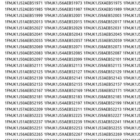
1FMJK1J52AEB51971
1FMJK1J56AEB51973
1FMJK1J5XAEB51975
1FMJK1J
1FMJK1J52AEB51985
1FMJK1J56AEB51987
1FMJK1J5XAEB51989
1FMJK1J
1FMJK1J52AEB51999
1FMJK1J55AEB52001
1FMJK1J59AEB52003
1FMJK1J
1FMJK1J51AEB52013
1FMJK1J55AEB52015
1FMJK1J59AEB52017
1FMJK1J
1FMJK1J51AEB52027
1FMJK1J55AEB52029
1FMJK1J53AEB52031
1FMJK1J
1FMJK1J56AEB52041
1FMJK1J5XAEB52043
1FMJK1J53AEB52045
1FMJK1J
1FMJK1J56AEB52055
1FMJK1J5XAEB52057
1FMJK1J53AEB52059
1FMJK1J
1FMJK1J56AEB52069
1FMJK1J54AEB52071
1FMJK1J58AEB52073
1FMJK1J
1FMJK1J50AEB52083
1FMJK1J54AEB52085
1FMJK1J58AEB52087
1FMJK1J
1FMJK1J50AEB52097
1FMJK1J54AEB52099
1FMJK1J59AEB52101
1FMJK1J
1FMJK1J51AEB52111
1FMJK1J55AEB52113
1FMJK1J59AEB52115
1FMJK1J
1FMJK1J51AEB52125
1FMJK1J55AEB52127
1FMJK1J59AEB52129
1FMJK1J
1FMJK1J51AEB52139
1FMJK1J5XAEB52141
1FMJK1J53AEB52143
1FMJK1J
1FMJK1J56AEB52153
1FMJK1J5XAEB52155
1FMJK1J53AEB52157
1FMJK1J
1FMJK1J56AEB52167
1FMJK1J5XAEB52169
1FMJK1J58AEB52171
1FMJK1J
1FMJK1J50AEB52181
1FMJK1J54AEB52183
1FMJK1J58AEB52185
1FMJK1J
1FMJK1J50AEB52195
1FMJK1J54AEB52197
1FMJK1J58AEB52199
1FMJK1J
1FMJK1J57AEB52209
1FMJK1J55AEB52211
1FMJK1J59AEB52213
1FMJK1J
1FMJK1J51AEB52223
1FMJK1J55AEB52225
1FMJK1J59AEB52227
1FMJK1J
1FMJK1J51AEB52237
1FMJK1J55AEB52239
1FMJK1J53AEB52241
1FMJK1J
1FMJK1J56AEB52251
1FMJK1J5XAEB52253
1FMJK1J53AEB52255
1FMJK1J
1FMJK1J56AEB52265
1FMJK1J5XAEB52267
1FMJK1J53AEB52269
1FMJK1J