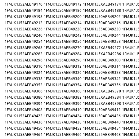
1FMJK1J52AEB49170
1FMJK1J56AEB49172
1FMJK1J5XAEB49174
1FMJK1J
1FMJK1J52AEB49184
1FMJK1J56AEB49186
1FMJK1J5XAEB49188
1FMJK1J
1FMJK1J52AEB49198
1FMJK1J57AEB49200
1FMJK1J50AEB49202
1FMJK1J
1FMJK1J53AEB49212
1FMJK1J57AEB49214
1FMJK1J50AEB49216
1FMJK1J
1FMJK1J53AEB49226
1FMJK1J57AEB49228
1FMJK1J55AEB49230
1FMJK1J
1FMJK1J58AEB49240
1FMJK1J51AEB49242
1FMJK1J55AEB49244
1FMJK1J
1FMJK1J58AEB49254
1FMJK1J51AEB49256
1FMJK1J55AEB49258
1FMJK1J
1FMJK1J58AEB49268
1FMJK1J56AEB49270
1FMJK1J5XAEB49272
1FMJK1J
1FMJK1J52AEB49282
1FMJK1J56AEB49284
1FMJK1J5XAEB49286
1FMJK1J
1FMJK1J52AEB49296
1FMJK1J56AEB49298
1FMJK1J50AEB49300
1FMJK1J
1FMJK1J53AEB49310
1FMJK1J57AEB49312
1FMJK1J50AEB49314
1FMJK1J
1FMJK1J53AEB49324
1FMJK1J57AEB49326
1FMJK1J50AEB49328
1FMJK1J
1FMJK1J53AEB49338
1FMJK1J51AEB49340
1FMJK1J55AEB49342
1FMJK1J
1FMJK1J58AEB49352
1FMJK1J51AEB49354
1FMJK1J55AEB49356
1FMJK1J
1FMJK1J58AEB49366
1FMJK1J51AEB49368
1FMJK1J5XAEB49370
1FMJK1J
1FMJK1J52AEB49380
1FMJK1J56AEB49382
1FMJK1J5XAEB49384
1FMJK1J
1FMJK1J52AEB49394
1FMJK1J56AEB49396
1FMJK1J5XAEB49398
1FMJK1J
1FMJK1J59AEB49408
1FMJK1J57AEB49410
1FMJK1J50AEB49412
1FMJK1J
1FMJK1J53AEB49422
1FMJK1J57AEB49424
1FMJK1J50AEB49426
1FMJK1J
1FMJK1J53AEB49436
1FMJK1J57AEB49438
1FMJK1J55AEB49440
1FMJK1J
1FMJK1J58AEB49450
1FMJK1J51AEB49452
1FMJK1J55AEB49454
1FMJK1J
1FMJK1J58AEB49464
1FMJK1J51AEB49466
1FMJK1J55AEB49468
1FMJK1J