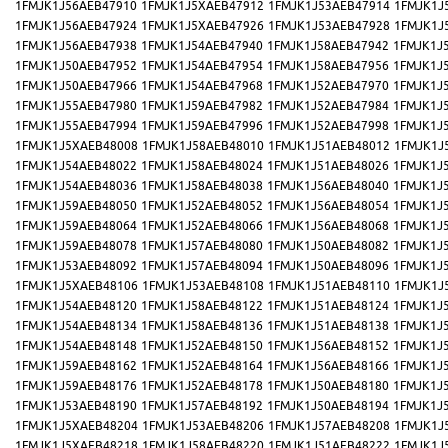
1FMJK1J56AEB47910
1FMJK1J5XAEB47912
1FMJK1J53AEB47914
1FMJK1J
1FMJK1J56AEB47924
1FMJK1J5XAEB47926
1FMJK1J53AEB47928
1FMJK1J
1FMJK1J56AEB47938
1FMJK1J54AEB47940
1FMJK1J58AEB47942
1FMJK1J
1FMJK1J50AEB47952
1FMJK1J54AEB47954
1FMJK1J58AEB47956
1FMJK1J
1FMJK1J50AEB47966
1FMJK1J54AEB47968
1FMJK1J52AEB47970
1FMJK1J
1FMJK1J55AEB47980
1FMJK1J59AEB47982
1FMJK1J52AEB47984
1FMJK1J
1FMJK1J55AEB47994
1FMJK1J59AEB47996
1FMJK1J52AEB47998
1FMJK1J
1FMJK1J5XAEB48008
1FMJK1J58AEB48010
1FMJK1J51AEB48012
1FMJK1J
1FMJK1J54AEB48022
1FMJK1J58AEB48024
1FMJK1J51AEB48026
1FMJK1J
1FMJK1J54AEB48036
1FMJK1J58AEB48038
1FMJK1J56AEB48040
1FMJK1J
1FMJK1J59AEB48050
1FMJK1J52AEB48052
1FMJK1J56AEB48054
1FMJK1J
1FMJK1J59AEB48064
1FMJK1J52AEB48066
1FMJK1J56AEB48068
1FMJK1J
1FMJK1J59AEB48078
1FMJK1J57AEB48080
1FMJK1J50AEB48082
1FMJK1J
1FMJK1J53AEB48092
1FMJK1J57AEB48094
1FMJK1J50AEB48096
1FMJK1J
1FMJK1J5XAEB48106
1FMJK1J53AEB48108
1FMJK1J51AEB48110
1FMJK1J
1FMJK1J54AEB48120
1FMJK1J58AEB48122
1FMJK1J51AEB48124
1FMJK1J
1FMJK1J54AEB48134
1FMJK1J58AEB48136
1FMJK1J51AEB48138
1FMJK1J
1FMJK1J54AEB48148
1FMJK1J52AEB48150
1FMJK1J56AEB48152
1FMJK1J
1FMJK1J59AEB48162
1FMJK1J52AEB48164
1FMJK1J56AEB48166
1FMJK1J
1FMJK1J59AEB48176
1FMJK1J52AEB48178
1FMJK1J50AEB48180
1FMJK1J
1FMJK1J53AEB48190
1FMJK1J57AEB48192
1FMJK1J50AEB48194
1FMJK1J
1FMJK1J5XAEB48204
1FMJK1J53AEB48206
1FMJK1J57AEB48208
1FMJK1J
1FMJK1J5XAEB48218
1FMJK1J58AEB48220
1FMJK1J51AEB48222
1FMJK1J