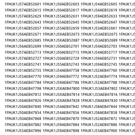
1FMJK1J57AEB52601
1FMJK1J50AEB52603
1FMJK1J54AEB52605
1FMJK1J
1FMJK1J57AEB52615
1FMJK1J50AEB52617
1FMJK1J54AEB52619
1FMJK1J
1FMJK1J57AEB52629
1FMJK1J55AEB52631
1FMJK1J59AEB52633
1FMJK1J
1FMJK1J51AEB52643
1FMJK1J55AEB52645
1FMJK1J59AEB52647
1FMJK1J
1FMJK1J51AEB52657
1FMJK1J55AEB52659
1FMJK1J53AEB52661
1FMJK1J
1FMJK1J56AEB52671
1FMJK1J5XAEB52673
1FMJK1J53AEB52675
1FMJK1J
1FMJK1J56AEB52685
1FMJK1J5XAEB52687
1FMJK1J53AEB52689
1FMJK1J
1FMJK1J56AEB52699
1FMJK1J50AEB52701
1FMJK1J54AEB52703
1FMJK1J
1FMJK1J57AEB52713
1FMJK1J50AEB52715
1FMJK1J54AEB52717
1FMJK1J
1FMJK1J57AEB52727
1FMJK1J50AEB52729
1FMJK1J59AEB52731
1FMJK1J
1FMJK1J51AEB52741
1FMJK1J55AEB52743
1FMJK1J59AEB52745
1FMJK1J
1FMJK1J51AEB52755
1FMJK1J54AEB47758
1FMJK1J52AEB47760
1FMJK1J
1FMJK1J55AEB47770
1FMJK1J59AEB47772
1FMJK1J52AEB47774
1FMJK1J
1FMJK1J55AEB47784
1FMJK1J59AEB47786
1FMJK1J52AEB47788
1FMJK1J
1FMJK1J55AEB47798
1FMJK1J5XAEB47800
1FMJK1J53AEB47802
1FMJK1J
1FMJK1J56AEB47812
1FMJK1J5XAEB47814
1FMJK1J53AEB47816
1FMJK1J
1FMJK1J56AEB47826
1FMJK1J5XAEB47828
1FMJK1J58AEB47830
1FMJK1J
1FMJK1J50AEB47840
1FMJK1J54AEB47842
1FMJK1J58AEB47844
1FMJK1J
1FMJK1J50AEB47854
1FMJK1J54AEB47856
1FMJK1J58AEB47858
1FMJK1J
1FMJK1J50AEB47868
1FMJK1J59AEB47870
1FMJK1J52AEB47872
1FMJK1J
1FMJK1J55AEB47882
1FMJK1J59AEB47884
1FMJK1J52AEB47886
1FMJK1J
1FMJK1J55AEB47896
1FMJK1J59AEB47898
1FMJK1J53AEB47900
1FMJK1J