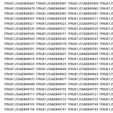
1FMJK1J5XAEB49465
1FMJK1J53AEB49467
1FMJK1J57AEB49469
1FMJK1J
1FMJK1J5XAEB49479
1FMJK1J58AEB49481
1FMJK1J51AEB49483
1FMJK1J
1FMJK1J54AEB49493
1FMJK1J58AEB49495
1FMJK1J51AEB49497
1FMJK1J
1FMJK1J50AEB49507
1FMJK1J54AEB49509
1FMJK1J52AEB49511
1FMJK1J
1FMJK1J55AEB49521
1FMJK1J59AEB49523
1FMJK1J52AEB49525
1FMJK1J
1FMJK1J55AEB49535
1FMJK1J59AEB49537
1FMJK1J52AEB49539
1FMJK1J
1FMJK1J55AEB49549
1FMJK1J53AEB49551
1FMJK1J57AEB49553
1FMJK1J
1FMJK1J5XAEB49563
1FMJK1J53AEB49565
1FMJK1J57AEB49567
1FMJK1J
1FMJK1J5XAEB49577
1FMJK1J53AEB49579
1FMJK1J51AEB49581
1FMJK1J
1FMJK1J54AEB49591
1FMJK1J58AEB49593
1FMJK1J51AEB49595
1FMJK1J
1FMJK1J50AEB49605
1FMJK1J54AEB49607
1FMJK1J58AEB49609
1FMJK1J
1FMJK1J50AEB49619
1FMJK1J59AEB49621
1FMJK1J52AEB49623
1FMJK1J
1FMJK1J55AEB49633
1FMJK1J59AEB49635
1FMJK1J52AEB49637
1FMJK1J
1FMJK1J55AEB49647
1FMJK1J59AEB49649
1FMJK1J57AEB49651
1FMJK1J
1FMJK1J5XAEB49661
1FMJK1J53AEB49663
1FMJK1J57AEB49665
1FMJK1J
1FMJK1J5XAEB49675
1FMJK1J53AEB49677
1FMJK1J57AEB49679
1FMJK1J
1FMJK1J5XAEB49689
1FMJK1J58AEB49691
1FMJK1J51AEB49693
1FMJK1J
1FMJK1J50AEB49703
1FMJK1J54AEB49705
1FMJK1J58AEB49707
1FMJK1J
1FMJK1J50AEB49717
1FMJK1J54AEB49719
1FMJK1J52AEB49721
1FMJK1J
1FMJK1J55AEB49731
1FMJK1J59AEB49733
1FMJK1J52AEB49735
1FMJK1J
1FMJK1J55AEB49745
1FMJK1J59AEB49747
1FMJK1J52AEB49749
1FMJK1J
1FMJK1J55AEB49759
1FMJK1J53AEB49761
1FMJK1J57AEB49763
1FMJK1J