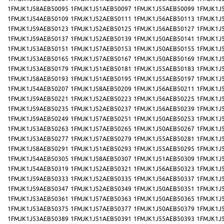
1FMJK1J58AEB50095
1FMJK1J51AEB50097
1FMJK1J55AEB50099
1FMJK1J
1FMJK1J54AEB50109
1FMJK1J52AEB50111
1FMJK1J56AEB50113
1FMJK1J
1FMJK1J59AEB50123
1FMJK1J52AEB50125
1FMJK1J56AEB50127
1FMJK1J
1FMJK1J59AEB50137
1FMJK1J52AEB50139
1FMJK1J50AEB50141
1FMJK1J
1FMJK1J53AEB50151
1FMJK1J57AEB50153
1FMJK1J50AEB50155
1FMJK1J
1FMJK1J53AEB50165
1FMJK1J57AEB50167
1FMJK1J50AEB50169
1FMJK1J
1FMJK1J53AEB50179
1FMJK1J51AEB50181
1FMJK1J55AEB50183
1FMJK1J
1FMJK1J58AEB50193
1FMJK1J51AEB50195
1FMJK1J55AEB50197
1FMJK1J
1FMJK1J54AEB50207
1FMJK1J58AEB50209
1FMJK1J56AEB50211
1FMJK1J
1FMJK1J59AEB50221
1FMJK1J52AEB50223
1FMJK1J56AEB50225
1FMJK1J
1FMJK1J59AEB50235
1FMJK1J52AEB50237
1FMJK1J56AEB50239
1FMJK1J
1FMJK1J59AEB50249
1FMJK1J57AEB50251
1FMJK1J50AEB50253
1FMJK1J
1FMJK1J53AEB50263
1FMJK1J57AEB50265
1FMJK1J50AEB50267
1FMJK1J
1FMJK1J53AEB50277
1FMJK1J57AEB50279
1FMJK1J55AEB50281
1FMJK1J
1FMJK1J58AEB50291
1FMJK1J51AEB50293
1FMJK1J55AEB50295
1FMJK1J
1FMJK1J54AEB50305
1FMJK1J58AEB50307
1FMJK1J51AEB50309
1FMJK1J
1FMJK1J54AEB50319
1FMJK1J52AEB50321
1FMJK1J56AEB50323
1FMJK1J
1FMJK1J59AEB50333
1FMJK1J52AEB50335
1FMJK1J56AEB50337
1FMJK1J
1FMJK1J59AEB50347
1FMJK1J52AEB50349
1FMJK1J50AEB50351
1FMJK1J
1FMJK1J53AEB50361
1FMJK1J57AEB50363
1FMJK1J50AEB50365
1FMJK1J
1FMJK1J53AEB50375
1FMJK1J57AEB50377
1FMJK1J50AEB50379
1FMJK1J
1FMJK1J53AEB50389
1FMJK1J51AEB50391
1FMJK1J55AEB50393
1FMJK1J