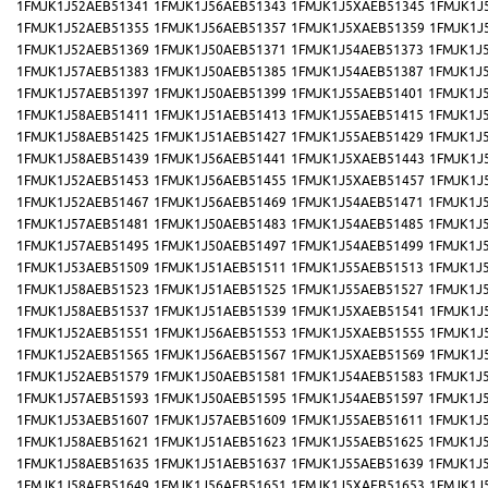
1FMJK1J52AEB51341
1FMJK1J56AEB51343
1FMJK1J5XAEB51345
1FMJK1J
1FMJK1J52AEB51355
1FMJK1J56AEB51357
1FMJK1J5XAEB51359
1FMJK1J
1FMJK1J52AEB51369
1FMJK1J50AEB51371
1FMJK1J54AEB51373
1FMJK1J
1FMJK1J57AEB51383
1FMJK1J50AEB51385
1FMJK1J54AEB51387
1FMJK1J
1FMJK1J57AEB51397
1FMJK1J50AEB51399
1FMJK1J55AEB51401
1FMJK1J
1FMJK1J58AEB51411
1FMJK1J51AEB51413
1FMJK1J55AEB51415
1FMJK1J
1FMJK1J58AEB51425
1FMJK1J51AEB51427
1FMJK1J55AEB51429
1FMJK1J
1FMJK1J58AEB51439
1FMJK1J56AEB51441
1FMJK1J5XAEB51443
1FMJK1J
1FMJK1J52AEB51453
1FMJK1J56AEB51455
1FMJK1J5XAEB51457
1FMJK1J
1FMJK1J52AEB51467
1FMJK1J56AEB51469
1FMJK1J54AEB51471
1FMJK1J
1FMJK1J57AEB51481
1FMJK1J50AEB51483
1FMJK1J54AEB51485
1FMJK1J
1FMJK1J57AEB51495
1FMJK1J50AEB51497
1FMJK1J54AEB51499
1FMJK1J
1FMJK1J53AEB51509
1FMJK1J51AEB51511
1FMJK1J55AEB51513
1FMJK1J
1FMJK1J58AEB51523
1FMJK1J51AEB51525
1FMJK1J55AEB51527
1FMJK1J
1FMJK1J58AEB51537
1FMJK1J51AEB51539
1FMJK1J5XAEB51541
1FMJK1J
1FMJK1J52AEB51551
1FMJK1J56AEB51553
1FMJK1J5XAEB51555
1FMJK1J
1FMJK1J52AEB51565
1FMJK1J56AEB51567
1FMJK1J5XAEB51569
1FMJK1J
1FMJK1J52AEB51579
1FMJK1J50AEB51581
1FMJK1J54AEB51583
1FMJK1J
1FMJK1J57AEB51593
1FMJK1J50AEB51595
1FMJK1J54AEB51597
1FMJK1J
1FMJK1J53AEB51607
1FMJK1J57AEB51609
1FMJK1J55AEB51611
1FMJK1J
1FMJK1J58AEB51621
1FMJK1J51AEB51623
1FMJK1J55AEB51625
1FMJK1J
1FMJK1J58AEB51635
1FMJK1J51AEB51637
1FMJK1J55AEB51639
1FMJK1J
1FMJK1J58AEB51649
1FMJK1J56AEB51651
1FMJK1J5XAEB51653
1FMJK1J