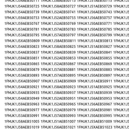
1FMJK1J54AEB50711
1FMJK1J58AEB50713
1FMJK1J51AEB50715
1FMJK1J
1FMJK1J54AEB50725
1FMJK1J58AEB50727
1FMJK1J51AEB50729
1FMJK1J
1FMJK1J54AEB50739
1FMJK1J52AEB50741
1FMJK1J56AEB50743
1FMJK1J
1FMJK1J59AEB50753
1FMJK1J52AEB50755
1FMJK1J56AEB50757
1FMJK1J
1FMJK1J59AEB50767
1FMJK1J52AEB50769
1FMJK1J50AEB50771
1FMJK1J
1FMJK1J53AEB50781
1FMJK1J57AEB50783
1FMJK1J50AEB50785
1FMJK1J
1FMJK1J53AEB50795
1FMJK1J57AEB50797
1FMJK1J50AEB50799
1FMJK1J
1FMJK1J5XAEB50809
1FMJK1J58AEB50811
1FMJK1J51AEB50813
1FMJK1J
1FMJK1J54AEB50823
1FMJK1J58AEB50825
1FMJK1J51AEB50827
1FMJK1J
1FMJK1J54AEB50837
1FMJK1J58AEB50839
1FMJK1J56AEB50841
1FMJK1J
1FMJK1J59AEB50851
1FMJK1J52AEB50853
1FMJK1J56AEB50855
1FMJK1J
1FMJK1J59AEB50865
1FMJK1J52AEB50867
1FMJK1J56AEB50869
1FMJK1J
1FMJK1J59AEB50879
1FMJK1J57AEB50881
1FMJK1J50AEB50883
1FMJK1J
1FMJK1J53AEB50893
1FMJK1J57AEB50895
1FMJK1J50AEB50897
1FMJK1J
1FMJK1J5XAEB50907
1FMJK1J53AEB50909
1FMJK1J51AEB50911
1FMJK1J
1FMJK1J54AEB50921
1FMJK1J58AEB50923
1FMJK1J51AEB50925
1FMJK1J
1FMJK1J54AEB50935
1FMJK1J58AEB50937
1FMJK1J51AEB50939
1FMJK1J
1FMJK1J54AEB50949
1FMJK1J52AEB50951
1FMJK1J56AEB50953
1FMJK1J
1FMJK1J59AEB50963
1FMJK1J52AEB50965
1FMJK1J56AEB50967
1FMJK1J
1FMJK1J59AEB50977
1FMJK1J52AEB50979
1FMJK1J50AEB50981
1FMJK1J
1FMJK1J53AEB50991
1FMJK1J57AEB50993
1FMJK1J50AEB50995
1FMJK1J
1FMJK1J58AEB51005
1FMJK1J51AEB51007
1FMJK1J55AEB51009
1FMJK1J
1FMJK1J58AEB51019
1FMJK1J56AEB51021
1FMJK1J5XAEB51023
1FMJK1J