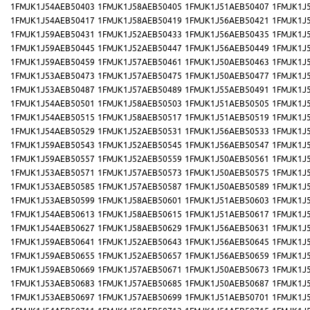
1FMJK1J54AEB50403
1FMJK1J58AEB50405
1FMJK1J51AEB50407
1FMJK1J
1FMJK1J54AEB50417
1FMJK1J58AEB50419
1FMJK1J56AEB50421
1FMJK1J
1FMJK1J59AEB50431
1FMJK1J52AEB50433
1FMJK1J56AEB50435
1FMJK1J
1FMJK1J59AEB50445
1FMJK1J52AEB50447
1FMJK1J56AEB50449
1FMJK1J
1FMJK1J59AEB50459
1FMJK1J57AEB50461
1FMJK1J50AEB50463
1FMJK1J
1FMJK1J53AEB50473
1FMJK1J57AEB50475
1FMJK1J50AEB50477
1FMJK1J
1FMJK1J53AEB50487
1FMJK1J57AEB50489
1FMJK1J55AEB50491
1FMJK1J
1FMJK1J54AEB50501
1FMJK1J58AEB50503
1FMJK1J51AEB50505
1FMJK1J
1FMJK1J54AEB50515
1FMJK1J58AEB50517
1FMJK1J51AEB50519
1FMJK1J
1FMJK1J54AEB50529
1FMJK1J52AEB50531
1FMJK1J56AEB50533
1FMJK1J
1FMJK1J59AEB50543
1FMJK1J52AEB50545
1FMJK1J56AEB50547
1FMJK1J
1FMJK1J59AEB50557
1FMJK1J52AEB50559
1FMJK1J50AEB50561
1FMJK1J
1FMJK1J53AEB50571
1FMJK1J57AEB50573
1FMJK1J50AEB50575
1FMJK1J
1FMJK1J53AEB50585
1FMJK1J57AEB50587
1FMJK1J50AEB50589
1FMJK1J
1FMJK1J53AEB50599
1FMJK1J58AEB50601
1FMJK1J51AEB50603
1FMJK1J
1FMJK1J54AEB50613
1FMJK1J58AEB50615
1FMJK1J51AEB50617
1FMJK1J
1FMJK1J54AEB50627
1FMJK1J58AEB50629
1FMJK1J56AEB50631
1FMJK1J
1FMJK1J59AEB50641
1FMJK1J52AEB50643
1FMJK1J56AEB50645
1FMJK1J
1FMJK1J59AEB50655
1FMJK1J52AEB50657
1FMJK1J56AEB50659
1FMJK1J
1FMJK1J59AEB50669
1FMJK1J57AEB50671
1FMJK1J50AEB50673
1FMJK1J
1FMJK1J53AEB50683
1FMJK1J57AEB50685
1FMJK1J50AEB50687
1FMJK1J
1FMJK1J53AEB50697
1FMJK1J57AEB50699
1FMJK1J51AEB50701
1FMJK1J