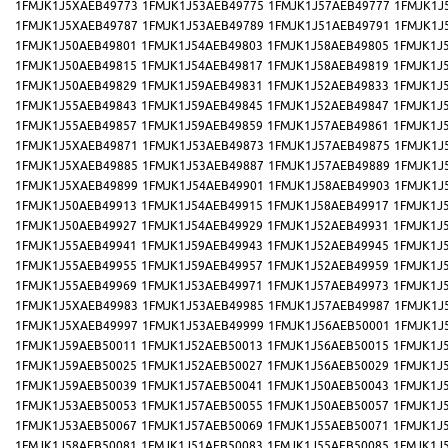
1FMJK1J5XAEB49773
1FMJK1J53AEB49775
1FMJK1J57AEB49777
1FMJK1J
1FMJK1J5XAEB49787
1FMJK1J53AEB49789
1FMJK1J51AEB49791
1FMJK1J
1FMJK1J50AEB49801
1FMJK1J54AEB49803
1FMJK1J58AEB49805
1FMJK1J
1FMJK1J50AEB49815
1FMJK1J54AEB49817
1FMJK1J58AEB49819
1FMJK1J
1FMJK1J50AEB49829
1FMJK1J59AEB49831
1FMJK1J52AEB49833
1FMJK1J
1FMJK1J55AEB49843
1FMJK1J59AEB49845
1FMJK1J52AEB49847
1FMJK1J
1FMJK1J55AEB49857
1FMJK1J59AEB49859
1FMJK1J57AEB49861
1FMJK1J
1FMJK1J5XAEB49871
1FMJK1J53AEB49873
1FMJK1J57AEB49875
1FMJK1J
1FMJK1J5XAEB49885
1FMJK1J53AEB49887
1FMJK1J57AEB49889
1FMJK1J
1FMJK1J5XAEB49899
1FMJK1J54AEB49901
1FMJK1J58AEB49903
1FMJK1J
1FMJK1J50AEB49913
1FMJK1J54AEB49915
1FMJK1J58AEB49917
1FMJK1J
1FMJK1J50AEB49927
1FMJK1J54AEB49929
1FMJK1J52AEB49931
1FMJK1J
1FMJK1J55AEB49941
1FMJK1J59AEB49943
1FMJK1J52AEB49945
1FMJK1J
1FMJK1J55AEB49955
1FMJK1J59AEB49957
1FMJK1J52AEB49959
1FMJK1J
1FMJK1J55AEB49969
1FMJK1J53AEB49971
1FMJK1J57AEB49973
1FMJK1J
1FMJK1J5XAEB49983
1FMJK1J53AEB49985
1FMJK1J57AEB49987
1FMJK1J
1FMJK1J5XAEB49997
1FMJK1J53AEB49999
1FMJK1J56AEB50001
1FMJK1J
1FMJK1J59AEB50011
1FMJK1J52AEB50013
1FMJK1J56AEB50015
1FMJK1J
1FMJK1J59AEB50025
1FMJK1J52AEB50027
1FMJK1J56AEB50029
1FMJK1J
1FMJK1J59AEB50039
1FMJK1J57AEB50041
1FMJK1J50AEB50043
1FMJK1J
1FMJK1J53AEB50053
1FMJK1J57AEB50055
1FMJK1J50AEB50057
1FMJK1J
1FMJK1J53AEB50067
1FMJK1J57AEB50069
1FMJK1J55AEB50071
1FMJK1J
1FMJK1J58AEB50081
1FMJK1J51AEB50083
1FMJK1J55AEB50085
1FMJK1J