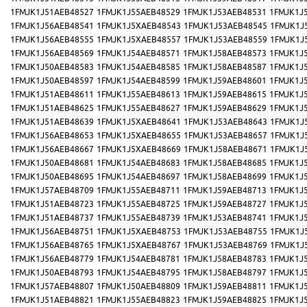
1FMJK1J51AEB48527
1FMJK1J55AEB48529
1FMJK1J53AEB48531
1FMJK1J
1FMJK1J56AEB48541
1FMJK1J5XAEB48543
1FMJK1J53AEB48545
1FMJK1J
1FMJK1J56AEB48555
1FMJK1J5XAEB48557
1FMJK1J53AEB48559
1FMJK1J
1FMJK1J56AEB48569
1FMJK1J54AEB48571
1FMJK1J58AEB48573
1FMJK1J
1FMJK1J50AEB48583
1FMJK1J54AEB48585
1FMJK1J58AEB48587
1FMJK1J
1FMJK1J50AEB48597
1FMJK1J54AEB48599
1FMJK1J59AEB48601
1FMJK1J
1FMJK1J51AEB48611
1FMJK1J55AEB48613
1FMJK1J59AEB48615
1FMJK1J
1FMJK1J51AEB48625
1FMJK1J55AEB48627
1FMJK1J59AEB48629
1FMJK1J
1FMJK1J51AEB48639
1FMJK1J5XAEB48641
1FMJK1J53AEB48643
1FMJK1J
1FMJK1J56AEB48653
1FMJK1J5XAEB48655
1FMJK1J53AEB48657
1FMJK1J
1FMJK1J56AEB48667
1FMJK1J5XAEB48669
1FMJK1J58AEB48671
1FMJK1J
1FMJK1J50AEB48681
1FMJK1J54AEB48683
1FMJK1J58AEB48685
1FMJK1J
1FMJK1J50AEB48695
1FMJK1J54AEB48697
1FMJK1J58AEB48699
1FMJK1J
1FMJK1J57AEB48709
1FMJK1J55AEB48711
1FMJK1J59AEB48713
1FMJK1J
1FMJK1J51AEB48723
1FMJK1J55AEB48725
1FMJK1J59AEB48727
1FMJK1J
1FMJK1J51AEB48737
1FMJK1J55AEB48739
1FMJK1J53AEB48741
1FMJK1J
1FMJK1J56AEB48751
1FMJK1J5XAEB48753
1FMJK1J53AEB48755
1FMJK1J
1FMJK1J56AEB48765
1FMJK1J5XAEB48767
1FMJK1J53AEB48769
1FMJK1J
1FMJK1J56AEB48779
1FMJK1J54AEB48781
1FMJK1J58AEB48783
1FMJK1J
1FMJK1J50AEB48793
1FMJK1J54AEB48795
1FMJK1J58AEB48797
1FMJK1J
1FMJK1J57AEB48807
1FMJK1J50AEB48809
1FMJK1J59AEB48811
1FMJK1J
1FMJK1J51AEB48821
1FMJK1J55AEB48823
1FMJK1J59AEB48825
1FMJK1J