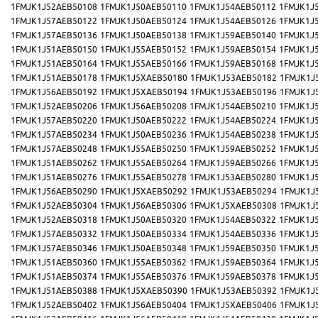
1FMJK1J52AEB50108
1FMJK1J50AEB50110
1FMJK1J54AEB50112
1FMJK1J
1FMJK1J57AEB50122
1FMJK1J50AEB50124
1FMJK1J54AEB50126
1FMJK1J
1FMJK1J57AEB50136
1FMJK1J50AEB50138
1FMJK1J59AEB50140
1FMJK1J
1FMJK1J51AEB50150
1FMJK1J55AEB50152
1FMJK1J59AEB50154
1FMJK1J
1FMJK1J51AEB50164
1FMJK1J55AEB50166
1FMJK1J59AEB50168
1FMJK1J
1FMJK1J51AEB50178
1FMJK1J5XAEB50180
1FMJK1J53AEB50182
1FMJK1J
1FMJK1J56AEB50192
1FMJK1J5XAEB50194
1FMJK1J53AEB50196
1FMJK1J
1FMJK1J52AEB50206
1FMJK1J56AEB50208
1FMJK1J54AEB50210
1FMJK1J
1FMJK1J57AEB50220
1FMJK1J50AEB50222
1FMJK1J54AEB50224
1FMJK1J
1FMJK1J57AEB50234
1FMJK1J50AEB50236
1FMJK1J54AEB50238
1FMJK1J
1FMJK1J57AEB50248
1FMJK1J55AEB50250
1FMJK1J59AEB50252
1FMJK1J
1FMJK1J51AEB50262
1FMJK1J55AEB50264
1FMJK1J59AEB50266
1FMJK1J
1FMJK1J51AEB50276
1FMJK1J55AEB50278
1FMJK1J53AEB50280
1FMJK1J
1FMJK1J56AEB50290
1FMJK1J5XAEB50292
1FMJK1J53AEB50294
1FMJK1J
1FMJK1J52AEB50304
1FMJK1J56AEB50306
1FMJK1J5XAEB50308
1FMJK1J
1FMJK1J52AEB50318
1FMJK1J50AEB50320
1FMJK1J54AEB50322
1FMJK1J
1FMJK1J57AEB50332
1FMJK1J50AEB50334
1FMJK1J54AEB50336
1FMJK1J
1FMJK1J57AEB50346
1FMJK1J50AEB50348
1FMJK1J59AEB50350
1FMJK1J
1FMJK1J51AEB50360
1FMJK1J55AEB50362
1FMJK1J59AEB50364
1FMJK1J
1FMJK1J51AEB50374
1FMJK1J55AEB50376
1FMJK1J59AEB50378
1FMJK1J
1FMJK1J51AEB50388
1FMJK1J5XAEB50390
1FMJK1J53AEB50392
1FMJK1J
1FMJK1J52AEB50402
1FMJK1J56AEB50404
1FMJK1J5XAEB50406
1FMJK1J