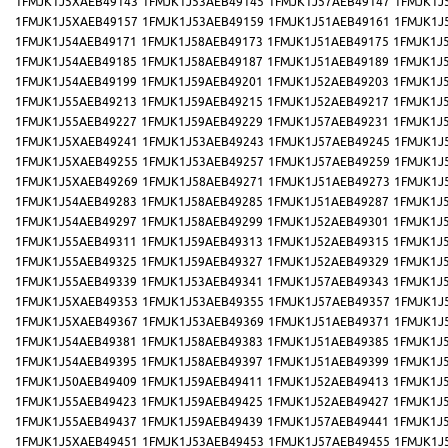
1FMJK1J5XAEB49143
1FMJK1J53AEB49145
1FMJK1J57AEB49147
1FMJK1J
1FMJK1J5XAEB49157
1FMJK1J53AEB49159
1FMJK1J51AEB49161
1FMJK1J
1FMJK1J54AEB49171
1FMJK1J58AEB49173
1FMJK1J51AEB49175
1FMJK1J
1FMJK1J54AEB49185
1FMJK1J58AEB49187
1FMJK1J51AEB49189
1FMJK1J
1FMJK1J54AEB49199
1FMJK1J59AEB49201
1FMJK1J52AEB49203
1FMJK1J
1FMJK1J55AEB49213
1FMJK1J59AEB49215
1FMJK1J52AEB49217
1FMJK1J
1FMJK1J55AEB49227
1FMJK1J59AEB49229
1FMJK1J57AEB49231
1FMJK1J
1FMJK1J5XAEB49241
1FMJK1J53AEB49243
1FMJK1J57AEB49245
1FMJK1J
1FMJK1J5XAEB49255
1FMJK1J53AEB49257
1FMJK1J57AEB49259
1FMJK1J
1FMJK1J5XAEB49269
1FMJK1J58AEB49271
1FMJK1J51AEB49273
1FMJK1J
1FMJK1J54AEB49283
1FMJK1J58AEB49285
1FMJK1J51AEB49287
1FMJK1J
1FMJK1J54AEB49297
1FMJK1J58AEB49299
1FMJK1J52AEB49301
1FMJK1J
1FMJK1J55AEB49311
1FMJK1J59AEB49313
1FMJK1J52AEB49315
1FMJK1J
1FMJK1J55AEB49325
1FMJK1J59AEB49327
1FMJK1J52AEB49329
1FMJK1J
1FMJK1J55AEB49339
1FMJK1J53AEB49341
1FMJK1J57AEB49343
1FMJK1J
1FMJK1J5XAEB49353
1FMJK1J53AEB49355
1FMJK1J57AEB49357
1FMJK1J
1FMJK1J5XAEB49367
1FMJK1J53AEB49369
1FMJK1J51AEB49371
1FMJK1J
1FMJK1J54AEB49381
1FMJK1J58AEB49383
1FMJK1J51AEB49385
1FMJK1J
1FMJK1J54AEB49395
1FMJK1J58AEB49397
1FMJK1J51AEB49399
1FMJK1J
1FMJK1J50AEB49409
1FMJK1J59AEB49411
1FMJK1J52AEB49413
1FMJK1J
1FMJK1J55AEB49423
1FMJK1J59AEB49425
1FMJK1J52AEB49427
1FMJK1J
1FMJK1J55AEB49437
1FMJK1J59AEB49439
1FMJK1J57AEB49441
1FMJK1J
1FMJK1J5XAEB49451
1FMJK1J53AEB49453
1FMJK1J57AEB49455
1FMJK1J