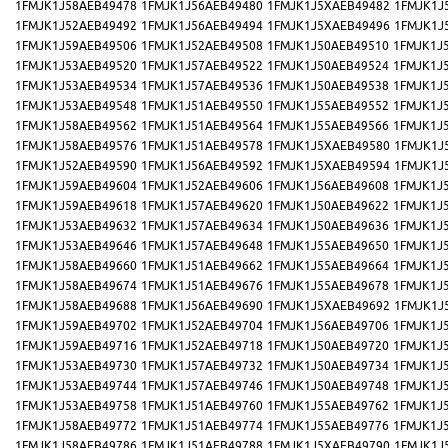
1FMJK1J58AEB49478
1FMJK1J56AEB49480
1FMJK1J5XAEB49482
1FMJK1J
1FMJK1J52AEB49492
1FMJK1J56AEB49494
1FMJK1J5XAEB49496
1FMJK1J
1FMJK1J59AEB49506
1FMJK1J52AEB49508
1FMJK1J50AEB49510
1FMJK1J
1FMJK1J53AEB49520
1FMJK1J57AEB49522
1FMJK1J50AEB49524
1FMJK1J
1FMJK1J53AEB49534
1FMJK1J57AEB49536
1FMJK1J50AEB49538
1FMJK1J
1FMJK1J53AEB49548
1FMJK1J51AEB49550
1FMJK1J55AEB49552
1FMJK1J
1FMJK1J58AEB49562
1FMJK1J51AEB49564
1FMJK1J55AEB49566
1FMJK1J
1FMJK1J58AEB49576
1FMJK1J51AEB49578
1FMJK1J5XAEB49580
1FMJK1J
1FMJK1J52AEB49590
1FMJK1J56AEB49592
1FMJK1J5XAEB49594
1FMJK1J
1FMJK1J59AEB49604
1FMJK1J52AEB49606
1FMJK1J56AEB49608
1FMJK1J
1FMJK1J59AEB49618
1FMJK1J57AEB49620
1FMJK1J50AEB49622
1FMJK1J
1FMJK1J53AEB49632
1FMJK1J57AEB49634
1FMJK1J50AEB49636
1FMJK1J
1FMJK1J53AEB49646
1FMJK1J57AEB49648
1FMJK1J55AEB49650
1FMJK1J
1FMJK1J58AEB49660
1FMJK1J51AEB49662
1FMJK1J55AEB49664
1FMJK1J
1FMJK1J58AEB49674
1FMJK1J51AEB49676
1FMJK1J55AEB49678
1FMJK1J
1FMJK1J58AEB49688
1FMJK1J56AEB49690
1FMJK1J5XAEB49692
1FMJK1J
1FMJK1J59AEB49702
1FMJK1J52AEB49704
1FMJK1J56AEB49706
1FMJK1J
1FMJK1J59AEB49716
1FMJK1J52AEB49718
1FMJK1J50AEB49720
1FMJK1J
1FMJK1J53AEB49730
1FMJK1J57AEB49732
1FMJK1J50AEB49734
1FMJK1J
1FMJK1J53AEB49744
1FMJK1J57AEB49746
1FMJK1J50AEB49748
1FMJK1J
1FMJK1J53AEB49758
1FMJK1J51AEB49760
1FMJK1J55AEB49762
1FMJK1J
1FMJK1J58AEB49772
1FMJK1J51AEB49774
1FMJK1J55AEB49776
1FMJK1J
1FMJK1J58AEB49786
1FMJK1J51AEB49788
1FMJK1J5XAEB49790
1FMJK1J