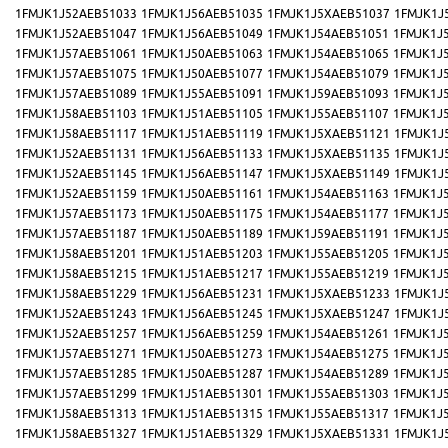
1FMJK1J52AEB51033
1FMJK1J56AEB51035
1FMJK1J5XAEB51037
1FMJK1J
1FMJK1J52AEB51047
1FMJK1J56AEB51049
1FMJK1J54AEB51051
1FMJK1J
1FMJK1J57AEB51061
1FMJK1J50AEB51063
1FMJK1J54AEB51065
1FMJK1J
1FMJK1J57AEB51075
1FMJK1J50AEB51077
1FMJK1J54AEB51079
1FMJK1J
1FMJK1J57AEB51089
1FMJK1J55AEB51091
1FMJK1J59AEB51093
1FMJK1J
1FMJK1J58AEB51103
1FMJK1J51AEB51105
1FMJK1J55AEB51107
1FMJK1J
1FMJK1J58AEB51117
1FMJK1J51AEB51119
1FMJK1J5XAEB51121
1FMJK1J
1FMJK1J52AEB51131
1FMJK1J56AEB51133
1FMJK1J5XAEB51135
1FMJK1J
1FMJK1J52AEB51145
1FMJK1J56AEB51147
1FMJK1J5XAEB51149
1FMJK1J
1FMJK1J52AEB51159
1FMJK1J50AEB51161
1FMJK1J54AEB51163
1FMJK1J
1FMJK1J57AEB51173
1FMJK1J50AEB51175
1FMJK1J54AEB51177
1FMJK1J
1FMJK1J57AEB51187
1FMJK1J50AEB51189
1FMJK1J59AEB51191
1FMJK1J
1FMJK1J58AEB51201
1FMJK1J51AEB51203
1FMJK1J55AEB51205
1FMJK1J
1FMJK1J58AEB51215
1FMJK1J51AEB51217
1FMJK1J55AEB51219
1FMJK1J
1FMJK1J58AEB51229
1FMJK1J56AEB51231
1FMJK1J5XAEB51233
1FMJK1J
1FMJK1J52AEB51243
1FMJK1J56AEB51245
1FMJK1J5XAEB51247
1FMJK1J
1FMJK1J52AEB51257
1FMJK1J56AEB51259
1FMJK1J54AEB51261
1FMJK1J
1FMJK1J57AEB51271
1FMJK1J50AEB51273
1FMJK1J54AEB51275
1FMJK1J
1FMJK1J57AEB51285
1FMJK1J50AEB51287
1FMJK1J54AEB51289
1FMJK1J
1FMJK1J57AEB51299
1FMJK1J51AEB51301
1FMJK1J55AEB51303
1FMJK1J
1FMJK1J58AEB51313
1FMJK1J51AEB51315
1FMJK1J55AEB51317
1FMJK1J
1FMJK1J58AEB51327
1FMJK1J51AEB51329
1FMJK1J5XAEB51331
1FMJK1J