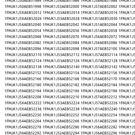
1FMJK1J50AEB51984
1FMJK1J54AEB51986
1FMJK1J58AEB51988
1FMJK1J
1FMJK1J50AEB51998
1FMJK1J53AEB52000
1FMJK1J57AEB52002
1FMJK1J
1FMJK1J5XAEB52012
1FMJK1J53AEB52014
1FMJK1J57AEB52016
1FMJK1J
1FMJK1J5XAEB52026
1FMJK1J53AEB52028
1FMJK1J51AEB52030
1FMJK1J
1FMJK1J54AEB52040
1FMJK1J58AEB52042
1FMJK1J51AEB52044
1FMJK1J
1FMJK1J54AEB52054
1FMJK1J58AEB52056
1FMJK1J51AEB52058
1FMJK1J
1FMJK1J54AEB52068
1FMJK1J52AEB52070
1FMJK1J56AEB52072
1FMJK1J
1FMJK1J59AEB52082
1FMJK1J52AEB52084
1FMJK1J56AEB52086
1FMJK1J
1FMJK1J59AEB52096
1FMJK1J52AEB52098
1FMJK1J57AEB52100
1FMJK1J
1FMJK1J5XAEB52110
1FMJK1J53AEB52112
1FMJK1J57AEB52114
1FMJK1J
1FMJK1J5XAEB52124
1FMJK1J53AEB52126
1FMJK1J57AEB52128
1FMJK1J
1FMJK1J5XAEB52138
1FMJK1J58AEB52140
1FMJK1J51AEB52142
1FMJK1J
1FMJK1J54AEB52152
1FMJK1J58AEB52154
1FMJK1J51AEB52156
1FMJK1J
1FMJK1J54AEB52166
1FMJK1J58AEB52168
1FMJK1J56AEB52170
1FMJK1J
1FMJK1J59AEB52180
1FMJK1J52AEB52182
1FMJK1J56AEB52184
1FMJK1J
1FMJK1J59AEB52194
1FMJK1J52AEB52196
1FMJK1J56AEB52198
1FMJK1J
1FMJK1J55AEB52208
1FMJK1J53AEB52210
1FMJK1J57AEB52212
1FMJK1J
1FMJK1J5XAEB52222
1FMJK1J53AEB52224
1FMJK1J57AEB52226
1FMJK1J
1FMJK1J5XAEB52236
1FMJK1J53AEB52238
1FMJK1J51AEB52240
1FMJK1J
1FMJK1J54AEB52250
1FMJK1J58AEB52252
1FMJK1J51AEB52254
1FMJK1J
1FMJK1J54AEB52264
1FMJK1J58AEB52266
1FMJK1J51AEB52268
1FMJK1J
1FMJK1J54AEB52278
1FMJK1J52AEB52280
1FMJK1J56AEB52282
1FMJK1J
1FMJK1J59AEB52292
1FMJK1J52AEB52294
1FMJK1J56AEB52296
1FMJK1J