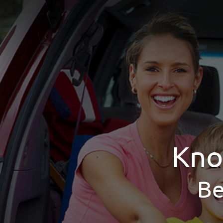
Kno
Be