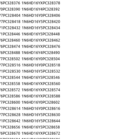
6PC328376
1N6HD16YXPC328378
0PC328390
1N6HD16Y4PC328392
Y7PC328404
1N6HD16Y0PC328406
Y7PC328418
1N6HD16Y5PC328420
Y1PC328432
1N6HD16Y5PC328434
1PC328446
1N6HD16Y5PC328448
6PC328460
1N6HD16YXPC328462
6PC328474
1N6HD16YXPC328476
6PC328488
1N6HD16Y4PC328490
7PC328502
1N6HD16Y0PC328504
Y7PC328516
1N6HD16Y0PC328518
Y1PC328530
1N6HD16Y5PC328532
1PC328544
1N6HD16Y5PC328546
1PC328558
1N6HD16YXPC328560
6PC328572
1N6HD16YXPC328574
6PC328586
1N6HD16YXPC328588
7PC328600
1N6HD16Y0PC328602
Y7PC328614
1N6HD16Y0PC328616
Y7PC328628
1N6HD16Y5PC328630
Y1PC328642
1N6HD16Y5PC328644
1PC328656
1N6HD16Y5PC328658
6PC328670
1N6HD16YXPC328672