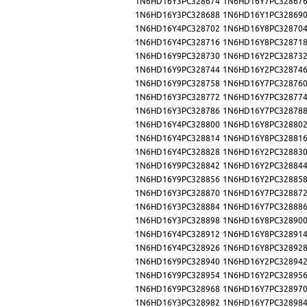
1N6HD16Y3PC328674
1N6HD16Y7PC32867
1N6HD16Y3PC328688
1N6HD16Y1PC32869
1N6HD16Y4PC328702
1N6HD16Y8PC32870
1N6HD16Y4PC328716
1N6HD16Y8PC32871
1N6HD16Y9PC328730
1N6HD16Y2PC32873
1N6HD16Y9PC328744
1N6HD16Y2PC32874
1N6HD16Y9PC328758
1N6HD16Y7PC32876
1N6HD16Y3PC328772
1N6HD16Y7PC32877
1N6HD16Y3PC328786
1N6HD16Y7PC32878
1N6HD16Y4PC328800
1N6HD16Y8PC32880
1N6HD16Y4PC328814
1N6HD16Y8PC32881
1N6HD16Y4PC328828
1N6HD16Y2PC32883
1N6HD16Y9PC328842
1N6HD16Y2PC32884
1N6HD16Y9PC328856
1N6HD16Y2PC32885
1N6HD16Y3PC328870
1N6HD16Y7PC32887
1N6HD16Y3PC328884
1N6HD16Y7PC32888
1N6HD16Y3PC328898
1N6HD16Y8PC32890
1N6HD16Y4PC328912
1N6HD16Y8PC32891
1N6HD16Y4PC328926
1N6HD16Y8PC32892
1N6HD16Y9PC328940
1N6HD16Y2PC32894
1N6HD16Y9PC328954
1N6HD16Y2PC32895
1N6HD16Y9PC328968
1N6HD16Y7PC32897
1N6HD16Y3PC328982
1N6HD16Y7PC32898