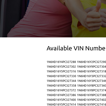
Available VIN Numbe
1N6HD16Y4PC327288
1N6HD16Y2PC32729
1N6HD16Y5PC327302
1N6HD16Y9PC32730
1N6HD16Y5PC327316
1N6HD16Y9PC32731
1N6HD16YXPC327330
1N6HD16Y3PC32733
1N6HD16YXPC327344
1N6HD16Y3PC32734
1N6HD16YXPC327358
1N6HD16Y8PC32736
1N6HD16Y4PC327372
1N6HD16Y8PC32737
1N6HD16Y4PC327386
1N6HD16Y8PC32738
1N6HD16Y5PC327400
1N6HD16Y9PC32740
1N6HD16Y5PC327414
1N6HD16Y9PC32741