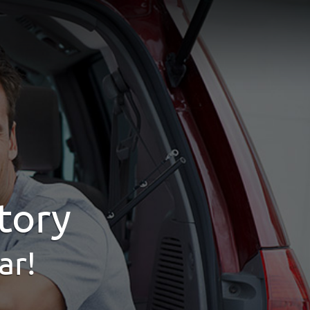
tory
ar!