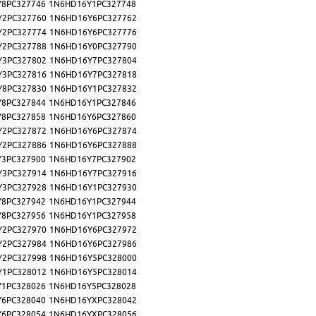
8PC327746
1N6HD16Y1PC327748
Y2PC327760
1N6HD16Y6PC327762
Y2PC327774
1N6HD16Y6PC327776
Y2PC327788
1N6HD16Y0PC327790
Y3PC327802
1N6HD16Y7PC327804
Y3PC327816
1N6HD16Y7PC327818
Y8PC327830
1N6HD16Y1PC327832
8PC327844
1N6HD16Y1PC327846
8PC327858
1N6HD16Y6PC327860
Y2PC327872
1N6HD16Y6PC327874
Y2PC327886
1N6HD16Y6PC327888
3PC327900
1N6HD16Y7PC327902
Y3PC327914
1N6HD16Y7PC327916
Y3PC327928
1N6HD16Y1PC327930
8PC327942
1N6HD16Y1PC327944
8PC327956
1N6HD16Y1PC327958
Y2PC327970
1N6HD16Y6PC327972
Y2PC327984
1N6HD16Y6PC327986
Y2PC327998
1N6HD16Y5PC328000
Y1PC328012
1N6HD16Y5PC328014
1PC328026
1N6HD16Y5PC328028
6PC328040
1N6HD16YXPC328042
6PC328054
1N6HD16YXPC328056