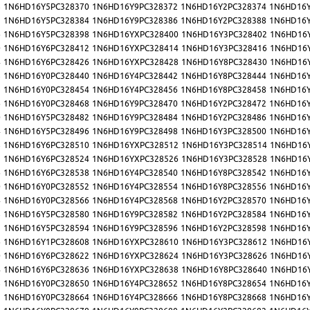
8
1N6HD16Y5PC328370
1N6HD16Y9PC328372
1N6HD16Y2PC328374
1N6HD16Y
2
1N6HD16Y5PC328384
1N6HD16Y9PC328386
1N6HD16Y2PC328388
1N6HD16Y
6
1N6HD16Y5PC328398
1N6HD16YXPC328400
1N6HD16Y3PC328402
1N6HD16
0
1N6HD16Y6PC328412
1N6HD16YXPC328414
1N6HD16Y3PC328416
1N6HD16
4
1N6HD16Y6PC328426
1N6HD16YXPC328428
1N6HD16Y8PC328430
1N6HD16
8
1N6HD16Y0PC328440
1N6HD16Y4PC328442
1N6HD16Y8PC328444
1N6HD16Y
2
1N6HD16Y0PC328454
1N6HD16Y4PC328456
1N6HD16Y8PC328458
1N6HD16Y
6
1N6HD16Y0PC328468
1N6HD16Y9PC328470
1N6HD16Y2PC328472
1N6HD16Y
0
1N6HD16Y5PC328482
1N6HD16Y9PC328484
1N6HD16Y2PC328486
1N6HD16Y
4
1N6HD16Y5PC328496
1N6HD16Y9PC328498
1N6HD16Y3PC328500
1N6HD16Y
8
1N6HD16Y6PC328510
1N6HD16YXPC328512
1N6HD16Y3PC328514
1N6HD16
2
1N6HD16Y6PC328524
1N6HD16YXPC328526
1N6HD16Y3PC328528
1N6HD16
6
1N6HD16Y6PC328538
1N6HD16Y4PC328540
1N6HD16Y8PC328542
1N6HD16Y
0
1N6HD16Y0PC328552
1N6HD16Y4PC328554
1N6HD16Y8PC328556
1N6HD16Y
4
1N6HD16Y0PC328566
1N6HD16Y4PC328568
1N6HD16Y2PC328570
1N6HD16Y
8
1N6HD16Y5PC328580
1N6HD16Y9PC328582
1N6HD16Y2PC328584
1N6HD16Y
2
1N6HD16Y5PC328594
1N6HD16Y9PC328596
1N6HD16Y2PC328598
1N6HD16Y
6
1N6HD16Y1PC328608
1N6HD16YXPC328610
1N6HD16Y3PC328612
1N6HD16
0
1N6HD16Y6PC328622
1N6HD16YXPC328624
1N6HD16Y3PC328626
1N6HD16
4
1N6HD16Y6PC328636
1N6HD16YXPC328638
1N6HD16Y8PC328640
1N6HD16
8
1N6HD16Y0PC328650
1N6HD16Y4PC328652
1N6HD16Y8PC328654
1N6HD16Y
2
1N6HD16Y0PC328664
1N6HD16Y4PC328666
1N6HD16Y8PC328668
1N6HD16Y