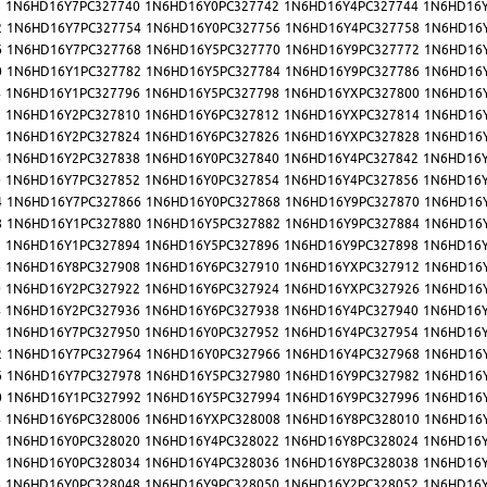
8
1N6HD16Y7PC327740
1N6HD16Y0PC327742
1N6HD16Y4PC327744
1N6HD16Y
2
1N6HD16Y7PC327754
1N6HD16Y0PC327756
1N6HD16Y4PC327758
1N6HD16
6
1N6HD16Y7PC327768
1N6HD16Y5PC327770
1N6HD16Y9PC327772
1N6HD16
0
1N6HD16Y1PC327782
1N6HD16Y5PC327784
1N6HD16Y9PC327786
1N6HD16
4
1N6HD16Y1PC327796
1N6HD16Y5PC327798
1N6HD16YXPC327800
1N6HD16
8
1N6HD16Y2PC327810
1N6HD16Y6PC327812
1N6HD16YXPC327814
1N6HD16
2
1N6HD16Y2PC327824
1N6HD16Y6PC327826
1N6HD16YXPC327828
1N6HD16
6
1N6HD16Y2PC327838
1N6HD16Y0PC327840
1N6HD16Y4PC327842
1N6HD16Y
0
1N6HD16Y7PC327852
1N6HD16Y0PC327854
1N6HD16Y4PC327856
1N6HD16Y
4
1N6HD16Y7PC327866
1N6HD16Y0PC327868
1N6HD16Y9PC327870
1N6HD16
8
1N6HD16Y1PC327880
1N6HD16Y5PC327882
1N6HD16Y9PC327884
1N6HD16
2
1N6HD16Y1PC327894
1N6HD16Y5PC327896
1N6HD16Y9PC327898
1N6HD16Y
6
1N6HD16Y8PC327908
1N6HD16Y6PC327910
1N6HD16YXPC327912
1N6HD16
0
1N6HD16Y2PC327922
1N6HD16Y6PC327924
1N6HD16YXPC327926
1N6HD16
4
1N6HD16Y2PC327936
1N6HD16Y6PC327938
1N6HD16Y4PC327940
1N6HD16Y
8
1N6HD16Y7PC327950
1N6HD16Y0PC327952
1N6HD16Y4PC327954
1N6HD16Y
2
1N6HD16Y7PC327964
1N6HD16Y0PC327966
1N6HD16Y4PC327968
1N6HD16
6
1N6HD16Y7PC327978
1N6HD16Y5PC327980
1N6HD16Y9PC327982
1N6HD16
0
1N6HD16Y1PC327992
1N6HD16Y5PC327994
1N6HD16Y9PC327996
1N6HD16
4
1N6HD16Y6PC328006
1N6HD16YXPC328008
1N6HD16Y8PC328010
1N6HD16
8
1N6HD16Y0PC328020
1N6HD16Y4PC328022
1N6HD16Y8PC328024
1N6HD16Y
2
1N6HD16Y0PC328034
1N6HD16Y4PC328036
1N6HD16Y8PC328038
1N6HD16Y
6
1N6HD16Y0PC328048
1N6HD16Y9PC328050
1N6HD16Y2PC328052
1N6HD16Y