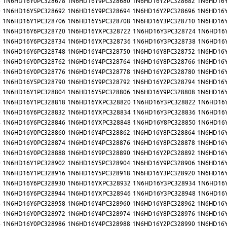
6
1N6HD16Y0PC328678
1N6HD16Y9PC328680
1N6HD16Y2PC328682
1N6HD16Y
0
1N6HD16Y5PC328692
1N6HD16Y9PC328694
1N6HD16Y2PC328696
1N6HD16Y
4
1N6HD16Y1PC328706
1N6HD16Y5PC328708
1N6HD16Y3PC328710
1N6HD16Y
8
1N6HD16Y6PC328720
1N6HD16YXPC328722
1N6HD16Y3PC328724
1N6HD16
2
1N6HD16Y6PC328734
1N6HD16YXPC328736
1N6HD16Y3PC328738
1N6HD16
6
1N6HD16Y6PC328748
1N6HD16Y4PC328750
1N6HD16Y8PC328752
1N6HD16Y
0
1N6HD16Y0PC328762
1N6HD16Y4PC328764
1N6HD16Y8PC328766
1N6HD16Y
4
1N6HD16Y0PC328776
1N6HD16Y4PC328778
1N6HD16Y2PC328780
1N6HD16Y
8
1N6HD16Y5PC328790
1N6HD16Y9PC328792
1N6HD16Y2PC328794
1N6HD16Y
2
1N6HD16Y1PC328804
1N6HD16Y5PC328806
1N6HD16Y9PC328808
1N6HD16Y
6
1N6HD16Y1PC328818
1N6HD16YXPC328820
1N6HD16Y3PC328822
1N6HD16
0
1N6HD16Y6PC328832
1N6HD16YXPC328834
1N6HD16Y3PC328836
1N6HD16
4
1N6HD16Y6PC328846
1N6HD16YXPC328848
1N6HD16Y8PC328850
1N6HD16
8
1N6HD16Y0PC328860
1N6HD16Y4PC328862
1N6HD16Y8PC328864
1N6HD16Y
2
1N6HD16Y0PC328874
1N6HD16Y4PC328876
1N6HD16Y8PC328878
1N6HD16Y
6
1N6HD16Y0PC328888
1N6HD16Y9PC328890
1N6HD16Y2PC328892
1N6HD16Y
0
1N6HD16Y1PC328902
1N6HD16Y5PC328904
1N6HD16Y9PC328906
1N6HD16Y
4
1N6HD16Y1PC328916
1N6HD16Y5PC328918
1N6HD16Y3PC328920
1N6HD16Y
8
1N6HD16Y6PC328930
1N6HD16YXPC328932
1N6HD16Y3PC328934
1N6HD16
2
1N6HD16Y6PC328944
1N6HD16YXPC328946
1N6HD16Y3PC328948
1N6HD16
6
1N6HD16Y6PC328958
1N6HD16Y4PC328960
1N6HD16Y8PC328962
1N6HD16Y
0
1N6HD16Y0PC328972
1N6HD16Y4PC328974
1N6HD16Y8PC328976
1N6HD16Y
4
1N6HD16Y0PC328986
1N6HD16Y4PC328988
1N6HD16Y2PC328990
1N6HD16Y