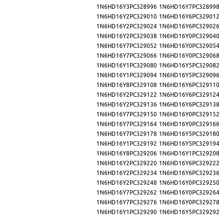
1N6HD16Y3PC328996
1N6HD16Y7PC32899
1N6HD16Y2PC329010
1N6HD16Y6PC32901
1N6HD16Y2PC329024
1N6HD16Y6PC32902
1N6HD16Y2PC329038
1N6HD16Y0PC32904
1N6HD16Y7PC329052
1N6HD16Y0PC32905
1N6HD16Y7PC329066
1N6HD16Y0PC32906
1N6HD16Y1PC329080
1N6HD16Y5PC32908
1N6HD16Y1PC329094
1N6HD16Y5PC32909
1N6HD16Y8PC329108
1N6HD16Y6PC32911
1N6HD16Y2PC329122
1N6HD16Y6PC32912
1N6HD16Y2PC329136
1N6HD16Y6PC32913
1N6HD16Y7PC329150
1N6HD16Y0PC32915
1N6HD16Y7PC329164
1N6HD16Y0PC32916
1N6HD16Y7PC329178
1N6HD16Y5PC32918
1N6HD16Y1PC329192
1N6HD16Y5PC32919
1N6HD16Y8PC329206
1N6HD16Y1PC32920
1N6HD16Y2PC329220
1N6HD16Y6PC32922
1N6HD16Y2PC329234
1N6HD16Y6PC32923
1N6HD16Y2PC329248
1N6HD16Y0PC32925
1N6HD16Y7PC329262
1N6HD16Y0PC32926
1N6HD16Y7PC329276
1N6HD16Y0PC32927
1N6HD16Y1PC329290
1N6HD16Y5PC32929