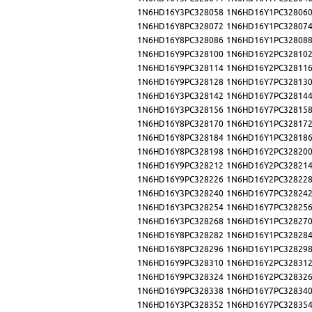
1N6HD16Y3PC328058
1N6HD16Y1PC32806
1N6HD16Y8PC328072
1N6HD16Y1PC32807
1N6HD16Y8PC328086
1N6HD16Y1PC32808
1N6HD16Y9PC328100
1N6HD16Y2PC32810
1N6HD16Y9PC328114
1N6HD16Y2PC32811
1N6HD16Y9PC328128
1N6HD16Y7PC32813
1N6HD16Y3PC328142
1N6HD16Y7PC32814
1N6HD16Y3PC328156
1N6HD16Y7PC32815
1N6HD16Y8PC328170
1N6HD16Y1PC32817
1N6HD16Y8PC328184
1N6HD16Y1PC32818
1N6HD16Y8PC328198
1N6HD16Y2PC32820
1N6HD16Y9PC328212
1N6HD16Y2PC32821
1N6HD16Y9PC328226
1N6HD16Y2PC32822
1N6HD16Y3PC328240
1N6HD16Y7PC32824
1N6HD16Y3PC328254
1N6HD16Y7PC32825
1N6HD16Y3PC328268
1N6HD16Y1PC32827
1N6HD16Y8PC328282
1N6HD16Y1PC32828
1N6HD16Y8PC328296
1N6HD16Y1PC32829
1N6HD16Y9PC328310
1N6HD16Y2PC32831
1N6HD16Y9PC328324
1N6HD16Y2PC32832
1N6HD16Y9PC328338
1N6HD16Y7PC32834
1N6HD16Y3PC328352
1N6HD16Y7PC32835