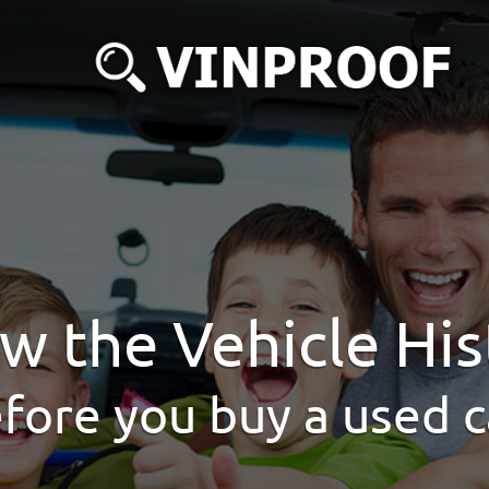
w the Vehicle His
fore you buy a used c