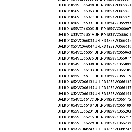
JHLRD1851VC065949
JHLRD185XVC065951
JHLRD1856VC065963
JHLRD185XVC065965
JHLRD1856VC065977
JHLRD185XVC065979
JHLRD1850VC065991
JHLRD1854VC065993
JHLRD1855VC066005
JHLRD1859VC066007
JHLRD1855VC066019
JHLRD1853VC066021
JHLRD185XVC066033
JHLRD1853VC066035
JHLRD185XVC066047
JHLRD1853VC066049
JHLRD1854VC066061
JHLRD1858VC066063
JHLRD1854VC066075
JHLRD1858VC066077
JHLRD1854VC066089
JHLRD1852VC066091
JHLRD1855VC066103
JHLRD1859VC066105
JHLRD1855VC066117
JHLRD1859VC066119
JHLRD185XVC066131
JHLRD1853VC066133
JHLRD185XVC066145
JHLRD1853VC066147
JHLRD185XVC066159
JHLRD1858VC066161
JHLRD1854VC066173
JHLRD1858VC066175
JHLRD1854VC066187
JHLRD1858VC066189
JHLRD1855VC066201
JHLRD1859VC066203
JHLRD1855VC066215
JHLRD1859VC066217
JHLRD1855VC066229
JHLRD1853VC066231
JHLRD185XVC066243
JHLRD1853VC066245