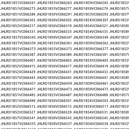
JHLRD1851VC066261
JHLRD1855VC066263
JHLRD1859VC066265
JHLRD1852
JHLRD1851VC066275
JHLRD1855VC066277
JHLRD1859VC066279
JHLRD1857
JHLRD1851VC066289
JHLRD185XVC066291
JHLRD1853VC066293
JHLRD1857
JHLRD1852VC066303
JHLRD1856VC066305
JHLRD185XVC066307
JHLRD1853
JHLRD1852VC066317
JHLRD1856VC066319
JHLRD1854VC066321
JHLRD1858
JHLRD1857VC066331
JHLRD1850VC066333
JHLRD1854VC066335
JHLRD1858
JHLRD1857VC066345
JHLRD1850VC066347
JHLRD1854VC066349
JHLRD1852
JHLRD1857VC066359
JHLRD1855VC066361
JHLRD1859VC066363
JHLRD1852
JHLRD1851VC066373
JHLRD1855VC066375
JHLRD1859VC066377
JHLRD1852
JHLRD1851VC066387
JHLRD1855VC066389
JHLRD1853VC066391
JHLRD1857
JHLRD1852VC066401
JHLRD1856VC066403
JHLRD185XVC066405
JHLRD1853
JHLRD1852VC066415
JHLRD1856VC066417
JHLRD185XVC066419
JHLRD1858
JHLRD1852VC066429
JHLRD1850VC066431
JHLRD1854VC066433
JHLRD1858
JHLRD1857VC066443
JHLRD1850VC066445
JHLRD1854VC066447
JHLRD1858
JHLRD1857VC066457
JHLRD1850VC066459
JHLRD1859VC066461
JHLRD1852
JHLRD1851VC066471
JHLRD1855VC066473
JHLRD1859VC066475
JHLRD1852
JHLRD1851VC066485
JHLRD1855VC066487
JHLRD1859VC066489
JHLRD1857
JHLRD1851VC066499
JHLRD1856VC066501
JHLRD185XVC066503
JHLRD1853
JHLRD1852VC066513
JHLRD1856VC066515
JHLRD185XVC066517
JHLRD1853
JHLRD1852VC066527
JHLRD1856VC066529
JHLRD1854VC066531
JHLRD1858
JHLRD1857VC066541
JHLRD1850VC066543
JHLRD1854VC066545
JHLRD1858
JHLRD1857VC066555
JHLRD1850VC066557
JHLRD1854VC066559
JHLRD1852