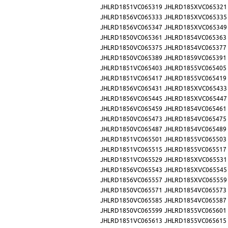
JHLRD1851VC065319
JHLRD185XVC065321
JHLRD1856VC065333
JHLRD185XVC065335
JHLRD1856VC065347
JHLRD185XVC065349
JHLRD1850VC065361
JHLRD1854VC065363
JHLRD1850VC065375
JHLRD1854VC065377
JHLRD1850VC065389
JHLRD1859VC065391
JHLRD1851VC065403
JHLRD1855VC065405
JHLRD1851VC065417
JHLRD1855VC065419
JHLRD1856VC065431
JHLRD185XVC065433
JHLRD1856VC065445
JHLRD185XVC065447
JHLRD1856VC065459
JHLRD1854VC065461
JHLRD1850VC065473
JHLRD1854VC065475
JHLRD1850VC065487
JHLRD1854VC065489
JHLRD1851VC065501
JHLRD1855VC065503
JHLRD1851VC065515
JHLRD1855VC065517
JHLRD1851VC065529
JHLRD185XVC065531
JHLRD1856VC065543
JHLRD185XVC065545
JHLRD1856VC065557
JHLRD185XVC065559
JHLRD1850VC065571
JHLRD1854VC065573
JHLRD1850VC065585
JHLRD1854VC065587
JHLRD1850VC065599
JHLRD1855VC065601
JHLRD1851VC065613
JHLRD1855VC065615