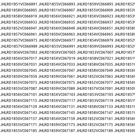
JHLRD1851VC066891
JHLRD1855VC066893
JHLRD1859VC066895
JHLRD1852
JHLRD1858VC066905
JHLRD1851VC066907
JHLRD1855VC066909
JHLRD1853
JHLRD1858VC066919
JHLRD1856VC066921
JHLRD185XVC066923
JHLRD1853
JHLRD1852VC066933
JHLRD1856VC066935
JHLRD185XVC066937
JHLRD1853
JHLRD1852VC066947
JHLRD1856VC066949
JHLRD1854VC066951
JHLRD1858
JHLRD1857VC066961
JHLRD1850VC066963
JHLRD1854VC066965
JHLRD1858
JHLRD1857VC066975
JHLRD1850VC066977
JHLRD1854VC066979
JHLRD1852
JHLRD1857VC066989
JHLRD1855VC066991
JHLRD1859VC066993
JHLRD1852
JHLRD1856VC067003
JHLRD185XVC067005
JHLRD1853VC067007
JHLRD1857
JHLRD1856VC067017
JHLRD185XVC067019
JHLRD1858VC067021
JHLRD1851
JHLRD1850VC067031
JHLRD1854VC067033
JHLRD1858VC067035
JHLRD1851
JHLRD1850VC067045
JHLRD1854VC067047
JHLRD1858VC067049
JHLRD1856
JHLRD1850VC067059
JHLRD1859VC067061
JHLRD1852VC067063
JHLRD1856
JHLRD1855VC067073
JHLRD1859VC067075
JHLRD1852VC067077
JHLRD1856
JHLRD1855VC067087
JHLRD1859VC067089
JHLRD1857VC067091
JHLRD1850
JHLRD1856VC067101
JHLRD185XVC067103
JHLRD1853VC067105
JHLRD1857
JHLRD1856VC067115
JHLRD185XVC067117
JHLRD1853VC067119
JHLRD1851
JHLRD1856VC067129
JHLRD1854VC067131
JHLRD1858VC067133
JHLRD1851
JHLRD1850VC067143
JHLRD1854VC067145
JHLRD1858VC067147
JHLRD1851
JHLRD1850VC067157
JHLRD1854VC067159
JHLRD1852VC067161
JHLRD1856
JHLRD1855VC067171
JHLRD1859VC067173
JHLRD1852VC067175
JHLRD1856
JHLRD1855VC067185
JHLRD1859VC067187
JHLRD1852VC067189
JHLRD1850