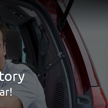
tory
ar!