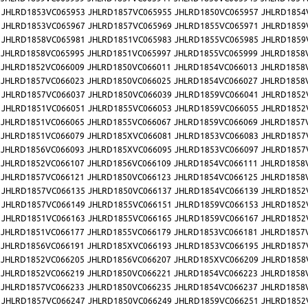
JHLRD1853VC065953
JHLRD1857VC065955
JHLRD1850VC065957
JHLRD1854
JHLRD1853VC065967
JHLRD1857VC065969
JHLRD1855VC065971
JHLRD1859
JHLRD1858VC065981
JHLRD1851VC065983
JHLRD1855VC065985
JHLRD1859
JHLRD1858VC065995
JHLRD1851VC065997
JHLRD1855VC065999
JHLRD1858
JHLRD1852VC066009
JHLRD1850VC066011
JHLRD1854VC066013
JHLRD1858
JHLRD1857VC066023
JHLRD1850VC066025
JHLRD1854VC066027
JHLRD1858
JHLRD1857VC066037
JHLRD1850VC066039
JHLRD1859VC066041
JHLRD1852
JHLRD1851VC066051
JHLRD1855VC066053
JHLRD1859VC066055
JHLRD1852
JHLRD1851VC066065
JHLRD1855VC066067
JHLRD1859VC066069
JHLRD1857
JHLRD1851VC066079
JHLRD185XVC066081
JHLRD1853VC066083
JHLRD1857
JHLRD1856VC066093
JHLRD185XVC066095
JHLRD1853VC066097
JHLRD1857
JHLRD1852VC066107
JHLRD1856VC066109
JHLRD1854VC066111
JHLRD1858
JHLRD1857VC066121
JHLRD1850VC066123
JHLRD1854VC066125
JHLRD1858
JHLRD1857VC066135
JHLRD1850VC066137
JHLRD1854VC066139
JHLRD1852
JHLRD1857VC066149
JHLRD1855VC066151
JHLRD1859VC066153
JHLRD1852
JHLRD1851VC066163
JHLRD1855VC066165
JHLRD1859VC066167
JHLRD1852
JHLRD1851VC066177
JHLRD1855VC066179
JHLRD1853VC066181
JHLRD1857
JHLRD1856VC066191
JHLRD185XVC066193
JHLRD1853VC066195
JHLRD1857
JHLRD1852VC066205
JHLRD1856VC066207
JHLRD185XVC066209
JHLRD1858
JHLRD1852VC066219
JHLRD1850VC066221
JHLRD1854VC066223
JHLRD1858
JHLRD1857VC066233
JHLRD1850VC066235
JHLRD1854VC066237
JHLRD1858
JHLRD1857VC066247
JHLRD1850VC066249
JHLRD1859VC066251
JHLRD1852