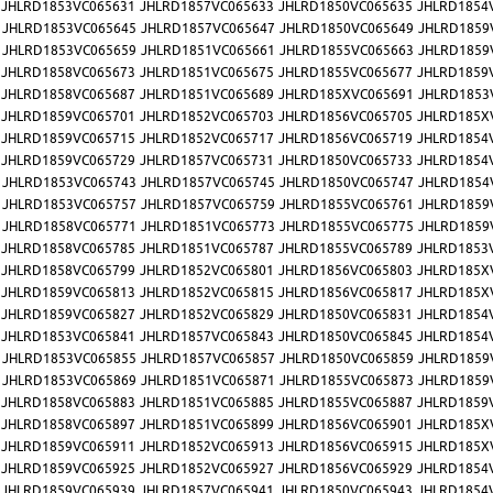
JHLRD1853VC065631
JHLRD1857VC065633
JHLRD1850VC065635
JHLRD1854
JHLRD1853VC065645
JHLRD1857VC065647
JHLRD1850VC065649
JHLRD1859
JHLRD1853VC065659
JHLRD1851VC065661
JHLRD1855VC065663
JHLRD1859
JHLRD1858VC065673
JHLRD1851VC065675
JHLRD1855VC065677
JHLRD1859
JHLRD1858VC065687
JHLRD1851VC065689
JHLRD185XVC065691
JHLRD1853
JHLRD1859VC065701
JHLRD1852VC065703
JHLRD1856VC065705
JHLRD185X
JHLRD1859VC065715
JHLRD1852VC065717
JHLRD1856VC065719
JHLRD1854
JHLRD1859VC065729
JHLRD1857VC065731
JHLRD1850VC065733
JHLRD1854
JHLRD1853VC065743
JHLRD1857VC065745
JHLRD1850VC065747
JHLRD1854
JHLRD1853VC065757
JHLRD1857VC065759
JHLRD1855VC065761
JHLRD1859
JHLRD1858VC065771
JHLRD1851VC065773
JHLRD1855VC065775
JHLRD1859
JHLRD1858VC065785
JHLRD1851VC065787
JHLRD1855VC065789
JHLRD1853
JHLRD1858VC065799
JHLRD1852VC065801
JHLRD1856VC065803
JHLRD185X
JHLRD1859VC065813
JHLRD1852VC065815
JHLRD1856VC065817
JHLRD185X
JHLRD1859VC065827
JHLRD1852VC065829
JHLRD1850VC065831
JHLRD1854
JHLRD1853VC065841
JHLRD1857VC065843
JHLRD1850VC065845
JHLRD1854
JHLRD1853VC065855
JHLRD1857VC065857
JHLRD1850VC065859
JHLRD1859
JHLRD1853VC065869
JHLRD1851VC065871
JHLRD1855VC065873
JHLRD1859
JHLRD1858VC065883
JHLRD1851VC065885
JHLRD1855VC065887
JHLRD1859
JHLRD1858VC065897
JHLRD1851VC065899
JHLRD1856VC065901
JHLRD185X
JHLRD1859VC065911
JHLRD1852VC065913
JHLRD1856VC065915
JHLRD185X
JHLRD1859VC065925
JHLRD1852VC065927
JHLRD1856VC065929
JHLRD1854
JHLRD1859VC065939
JHLRD1857VC065941
JHLRD1850VC065943
JHLRD1854