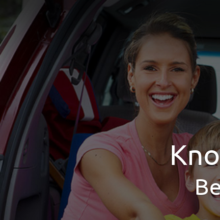
Kno
Be