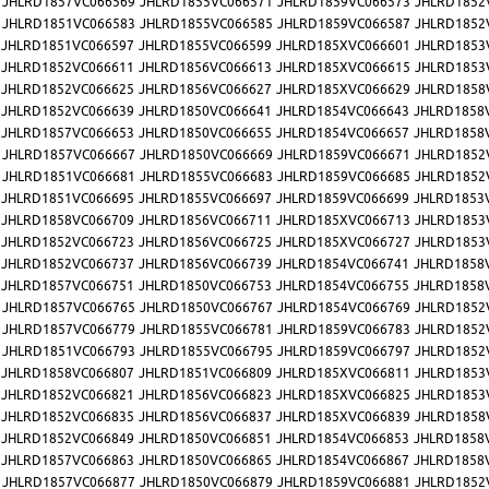
JHLRD1857VC066569
JHLRD1855VC066571
JHLRD1859VC066573
JHLRD1852
JHLRD1851VC066583
JHLRD1855VC066585
JHLRD1859VC066587
JHLRD1852
JHLRD1851VC066597
JHLRD1855VC066599
JHLRD185XVC066601
JHLRD1853
JHLRD1852VC066611
JHLRD1856VC066613
JHLRD185XVC066615
JHLRD1853
JHLRD1852VC066625
JHLRD1856VC066627
JHLRD185XVC066629
JHLRD1858
JHLRD1852VC066639
JHLRD1850VC066641
JHLRD1854VC066643
JHLRD1858
JHLRD1857VC066653
JHLRD1850VC066655
JHLRD1854VC066657
JHLRD1858
JHLRD1857VC066667
JHLRD1850VC066669
JHLRD1859VC066671
JHLRD1852
JHLRD1851VC066681
JHLRD1855VC066683
JHLRD1859VC066685
JHLRD1852
JHLRD1851VC066695
JHLRD1855VC066697
JHLRD1859VC066699
JHLRD1853
JHLRD1858VC066709
JHLRD1856VC066711
JHLRD185XVC066713
JHLRD1853
JHLRD1852VC066723
JHLRD1856VC066725
JHLRD185XVC066727
JHLRD1853
JHLRD1852VC066737
JHLRD1856VC066739
JHLRD1854VC066741
JHLRD1858
JHLRD1857VC066751
JHLRD1850VC066753
JHLRD1854VC066755
JHLRD1858
JHLRD1857VC066765
JHLRD1850VC066767
JHLRD1854VC066769
JHLRD1852
JHLRD1857VC066779
JHLRD1855VC066781
JHLRD1859VC066783
JHLRD1852
JHLRD1851VC066793
JHLRD1855VC066795
JHLRD1859VC066797
JHLRD1852
JHLRD1858VC066807
JHLRD1851VC066809
JHLRD185XVC066811
JHLRD1853
JHLRD1852VC066821
JHLRD1856VC066823
JHLRD185XVC066825
JHLRD1853
JHLRD1852VC066835
JHLRD1856VC066837
JHLRD185XVC066839
JHLRD1858
JHLRD1852VC066849
JHLRD1850VC066851
JHLRD1854VC066853
JHLRD1858
JHLRD1857VC066863
JHLRD1850VC066865
JHLRD1854VC066867
JHLRD1858
JHLRD1857VC066877
JHLRD1850VC066879
JHLRD1859VC066881
JHLRD1852