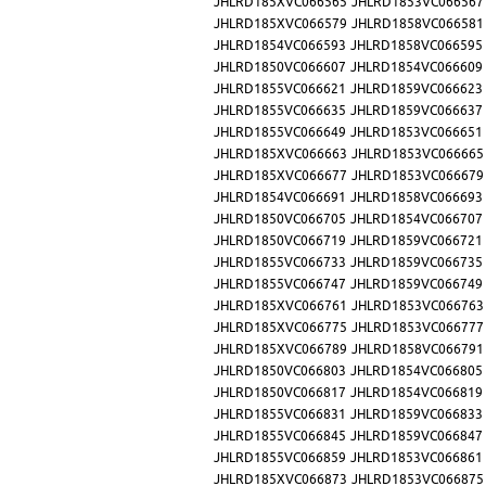
JHLRD185XVC066565
JHLRD1853VC066567
JHLRD185XVC066579
JHLRD1858VC066581
JHLRD1854VC066593
JHLRD1858VC066595
JHLRD1850VC066607
JHLRD1854VC066609
JHLRD1855VC066621
JHLRD1859VC066623
JHLRD1855VC066635
JHLRD1859VC066637
JHLRD1855VC066649
JHLRD1853VC066651
JHLRD185XVC066663
JHLRD1853VC066665
JHLRD185XVC066677
JHLRD1853VC066679
JHLRD1854VC066691
JHLRD1858VC066693
JHLRD1850VC066705
JHLRD1854VC066707
JHLRD1850VC066719
JHLRD1859VC066721
JHLRD1855VC066733
JHLRD1859VC066735
JHLRD1855VC066747
JHLRD1859VC066749
JHLRD185XVC066761
JHLRD1853VC066763
JHLRD185XVC066775
JHLRD1853VC066777
JHLRD185XVC066789
JHLRD1858VC066791
JHLRD1850VC066803
JHLRD1854VC066805
JHLRD1850VC066817
JHLRD1854VC066819
JHLRD1855VC066831
JHLRD1859VC066833
JHLRD1855VC066845
JHLRD1859VC066847
JHLRD1855VC066859
JHLRD1853VC066861
JHLRD185XVC066873
JHLRD1853VC066875