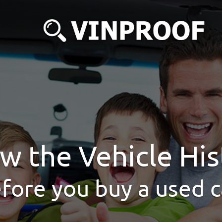
w the Vehicle His
fore you buy a used c