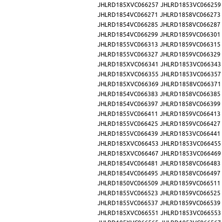
JHLRD185XVC066257
JHLRD1853VC066259
JHLRD1854VC066271
JHLRD1858VC066273
JHLRD1854VC066285
JHLRD1858VC066287
JHLRD1854VC066299
JHLRD1859VC066301
JHLRD1855VC066313
JHLRD1859VC066315
JHLRD1855VC066327
JHLRD1859VC066329
JHLRD185XVC066341
JHLRD1853VC066343
JHLRD185XVC066355
JHLRD1853VC066357
JHLRD185XVC066369
JHLRD1858VC066371
JHLRD1854VC066383
JHLRD1858VC066385
JHLRD1854VC066397
JHLRD1858VC066399
JHLRD1855VC066411
JHLRD1859VC066413
JHLRD1855VC066425
JHLRD1859VC066427
JHLRD1855VC066439
JHLRD1853VC066441
JHLRD185XVC066453
JHLRD1853VC066455
JHLRD185XVC066467
JHLRD1853VC066469
JHLRD1854VC066481
JHLRD1858VC066483
JHLRD1854VC066495
JHLRD1858VC066497
JHLRD1850VC066509
JHLRD1859VC066511
JHLRD1855VC066523
JHLRD1859VC066525
JHLRD1855VC066537
JHLRD1859VC066539
JHLRD185XVC066551
JHLRD1853VC066553