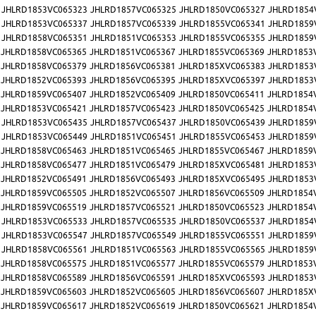
JHLRD1853VC065323
JHLRD1857VC065325
JHLRD1850VC065327
JHLRD1854
JHLRD1853VC065337
JHLRD1857VC065339
JHLRD1855VC065341
JHLRD1859
JHLRD1858VC065351
JHLRD1851VC065353
JHLRD1855VC065355
JHLRD1859
JHLRD1858VC065365
JHLRD1851VC065367
JHLRD1855VC065369
JHLRD1853
JHLRD1858VC065379
JHLRD1856VC065381
JHLRD185XVC065383
JHLRD1853
JHLRD1852VC065393
JHLRD1856VC065395
JHLRD185XVC065397
JHLRD1853
JHLRD1859VC065407
JHLRD1852VC065409
JHLRD1850VC065411
JHLRD1854
JHLRD1853VC065421
JHLRD1857VC065423
JHLRD1850VC065425
JHLRD1854
JHLRD1853VC065435
JHLRD1857VC065437
JHLRD1850VC065439
JHLRD1859
JHLRD1853VC065449
JHLRD1851VC065451
JHLRD1855VC065453
JHLRD1859
JHLRD1858VC065463
JHLRD1851VC065465
JHLRD1855VC065467
JHLRD1859
JHLRD1858VC065477
JHLRD1851VC065479
JHLRD185XVC065481
JHLRD1853
JHLRD1852VC065491
JHLRD1856VC065493
JHLRD185XVC065495
JHLRD1853
JHLRD1859VC065505
JHLRD1852VC065507
JHLRD1856VC065509
JHLRD1854
JHLRD1859VC065519
JHLRD1857VC065521
JHLRD1850VC065523
JHLRD1854
JHLRD1853VC065533
JHLRD1857VC065535
JHLRD1850VC065537
JHLRD1854
JHLRD1853VC065547
JHLRD1857VC065549
JHLRD1855VC065551
JHLRD1859
JHLRD1858VC065561
JHLRD1851VC065563
JHLRD1855VC065565
JHLRD1859
JHLRD1858VC065575
JHLRD1851VC065577
JHLRD1855VC065579
JHLRD1853
JHLRD1858VC065589
JHLRD1856VC065591
JHLRD185XVC065593
JHLRD1853
JHLRD1859VC065603
JHLRD1852VC065605
JHLRD1856VC065607
JHLRD185X
JHLRD1859VC065617
JHLRD1852VC065619
JHLRD1850VC065621
JHLRD1854