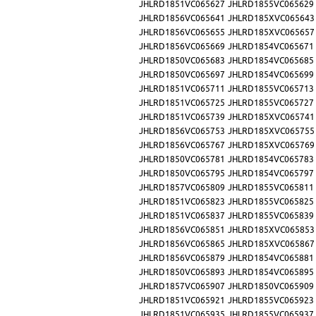
JHLRD1851VC065627
JHLRD1855VC065629
JHLRD1856VC065641
JHLRD185XVC065643
JHLRD1856VC065655
JHLRD185XVC065657
JHLRD1856VC065669
JHLRD1854VC065671
JHLRD1850VC065683
JHLRD1854VC065685
JHLRD1850VC065697
JHLRD1854VC065699
JHLRD1851VC065711
JHLRD1855VC065713
JHLRD1851VC065725
JHLRD1855VC065727
JHLRD1851VC065739
JHLRD185XVC065741
JHLRD1856VC065753
JHLRD185XVC065755
JHLRD1856VC065767
JHLRD185XVC065769
JHLRD1850VC065781
JHLRD1854VC065783
JHLRD1850VC065795
JHLRD1854VC065797
JHLRD1857VC065809
JHLRD1855VC065811
JHLRD1851VC065823
JHLRD1855VC065825
JHLRD1851VC065837
JHLRD1855VC065839
JHLRD1856VC065851
JHLRD185XVC065853
JHLRD1856VC065865
JHLRD185XVC065867
JHLRD1856VC065879
JHLRD1854VC065881
JHLRD1850VC065893
JHLRD1854VC065895
JHLRD1857VC065907
JHLRD1850VC065909
JHLRD1851VC065921
JHLRD1855VC065923
JHLRD1851VC065935
JHLRD1855VC065937