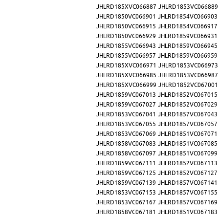
JHLRD185XVC066887
JHLRD1853VC066889
JHLRD1850VC066901
JHLRD1854VC066903
JHLRD1850VC066915
JHLRD1854VC066917
JHLRD1850VC066929
JHLRD1859VC066931
JHLRD1855VC066943
JHLRD1859VC066945
JHLRD1855VC066957
JHLRD1859VC066959
JHLRD185XVC066971
JHLRD1853VC066973
JHLRD185XVC066985
JHLRD1853VC066987
JHLRD185XVC066999
JHLRD1852VC067001
JHLRD1859VC067013
JHLRD1852VC067015
JHLRD1859VC067027
JHLRD1852VC067029
JHLRD1853VC067041
JHLRD1857VC067043
JHLRD1853VC067055
JHLRD1857VC067057
JHLRD1853VC067069
JHLRD1851VC067071
JHLRD1858VC067083
JHLRD1851VC067085
JHLRD1858VC067097
JHLRD1851VC067099
JHLRD1859VC067111
JHLRD1852VC067113
JHLRD1859VC067125
JHLRD1852VC067127
JHLRD1859VC067139
JHLRD1857VC067141
JHLRD1853VC067153
JHLRD1857VC067155
JHLRD1853VC067167
JHLRD1857VC067169
JHLRD1858VC067181
JHLRD1851VC067183