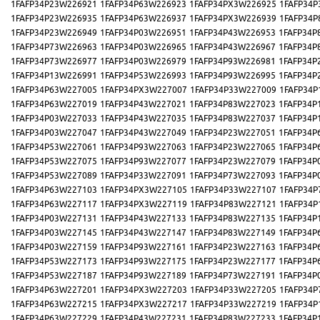
1FAFP34P23W226921
1FAFP34P63W226923
1FAFP34PX3W226925
1FAFP34P
1FAFP34P23W226935
1FAFP34P63W226937
1FAFP34PX3W226939
1FAFP34P
1FAFP34P23W226949
1FAFP34P03W226951
1FAFP34P43W226953
1FAFP34P
1FAFP34P73W226963
1FAFP34P03W226965
1FAFP34P43W226967
1FAFP34P
1FAFP34P73W226977
1FAFP34P03W226979
1FAFP34P93W226981
1FAFP34P
1FAFP34P13W226991
1FAFP34P53W226993
1FAFP34P93W226995
1FAFP34P
1FAFP34P63W227005
1FAFP34PX3W227007
1FAFP34P33W227009
1FAFP34P
1FAFP34P63W227019
1FAFP34P43W227021
1FAFP34P83W227023
1FAFP34P
1FAFP34P03W227033
1FAFP34P43W227035
1FAFP34P83W227037
1FAFP34P
1FAFP34P03W227047
1FAFP34P43W227049
1FAFP34P23W227051
1FAFP34P
1FAFP34P53W227061
1FAFP34P93W227063
1FAFP34P23W227065
1FAFP34P
1FAFP34P53W227075
1FAFP34P93W227077
1FAFP34P23W227079
1FAFP34P
1FAFP34P53W227089
1FAFP34P33W227091
1FAFP34P73W227093
1FAFP34P
1FAFP34P63W227103
1FAFP34PX3W227105
1FAFP34P33W227107
1FAFP34P
1FAFP34P63W227117
1FAFP34PX3W227119
1FAFP34P83W227121
1FAFP34P
1FAFP34P03W227131
1FAFP34P43W227133
1FAFP34P83W227135
1FAFP34P
1FAFP34P03W227145
1FAFP34P43W227147
1FAFP34P83W227149
1FAFP34P
1FAFP34P03W227159
1FAFP34P93W227161
1FAFP34P23W227163
1FAFP34P
1FAFP34P53W227173
1FAFP34P93W227175
1FAFP34P23W227177
1FAFP34P
1FAFP34P53W227187
1FAFP34P93W227189
1FAFP34P73W227191
1FAFP34P
1FAFP34P63W227201
1FAFP34PX3W227203
1FAFP34P33W227205
1FAFP34P
1FAFP34P63W227215
1FAFP34PX3W227217
1FAFP34P33W227219
1FAFP34P
1FAFP34P63W227229
1FAFP34P43W227231
1FAFP34P83W227233
1FAFP34P