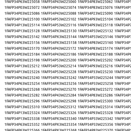
1FAFP34P63W225058
1FAFP34P43W225060
1FAFP34P83W225062
1FAFP34P
1FAFP34P03W225072
1FAFP34P43W225074
1FAFP34P83W225076
1FAFP34P
1FAFP34P03W225086
1FAFP34P43W225088
1FAFP34P23W225090
1FAFP34P
1FAFP34P13W225100
1FAFP34P53W225102
1FAFP34P93W225104
1FAFP34P
1FAFP34P13W225114
1FAFP34P53W225116
1FAFP34P93W225118
1FAFP34P
1FAFP34P13W225128
1FAFP34PX3W225130
1FAFP34P33W225132
1FAFP34P
1FAFP34P63W225142
1FAFP34PX3W225144
1FAFP34P33W225146
1FAFP34P
1FAFP34P63W225156
1FAFP34PX3W225158
1FAFP34P83W225160
1FAFP34P
1FAFP34P03W225170
1FAFP34P43W225172
1FAFP34P83W225174
1FAFP34P
1FAFP34P03W225184
1FAFP34P43W225186
1FAFP34P83W225188
1FAFP34P
1FAFP34P03W225198
1FAFP34P53W225200
1FAFP34P93W225202
1FAFP34P
1FAFP34P13W225212
1FAFP34P53W225214
1FAFP34P93W225216
1FAFP34P
1FAFP34P13W225226
1FAFP34P53W225228
1FAFP34P33W225230
1FAFP34P
1FAFP34P63W225240
1FAFP34PX3W225242
1FAFP34P33W225244
1FAFP34P
1FAFP34P63W225254
1FAFP34PX3W225256
1FAFP34P33W225258
1FAFP34P
1FAFP34P63W225268
1FAFP34P43W225270
1FAFP34P83W225272
1FAFP34P
1FAFP34P03W225282
1FAFP34P43W225284
1FAFP34P83W225286
1FAFP34P
1FAFP34P03W225296
1FAFP34P43W225298
1FAFP34P93W225300
1FAFP34P
1FAFP34P13W225310
1FAFP34P53W225312
1FAFP34P93W225314
1FAFP34P
1FAFP34P13W225324
1FAFP34P53W225326
1FAFP34P93W225328
1FAFP34P
1FAFP34P13W225338
1FAFP34PX3W225340
1FAFP34P33W225342
1FAFP34P
1FAFP34P63W225352
1FAFP34PX3W225354
1FAFP34P33W225356
1FAFP34P
1FAFP34P63W225366
1FAFP34PX3W225368
1FAFP34P83W225370
1FAFP34P