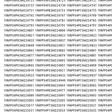
1FAFP34PX3W224723
1FAFP34P33W224725
1FAFP34P73W224727
1FAFP34P
1FAFP34PX3W224737
1FAFP34P33W224739
1FAFP34P13W224741
1FAFP34P
1FAFP34P43W224751
1FAFP34P83W224753
1FAFP34P13W224755
1FAFP34P
1FAFP34P43W224765
1FAFP34P83W224767
1FAFP34P13W224769
1FAFP34P
1FAFP34P43W224779
1FAFP34P23W224781
1FAFP34P63W224783
1FAFP34P
1FAFP34P93W224793
1FAFP34P23W224795
1FAFP34P63W224797
1FAFP34P
1FAFP34P53W224807
1FAFP34P93W224809
1FAFP34P73W224811
1FAFP34P
1FAFP34PX3W224821
1FAFP34P33W224823
1FAFP34P73W224825
1FAFP34P
1FAFP34PX3W224835
1FAFP34P33W224837
1FAFP34P73W224839
1FAFP34P
1FAFP34PX3W224849
1FAFP34P83W224851
1FAFP34P13W224853
1FAFP34P
1FAFP34P43W224863
1FAFP34P83W224865
1FAFP34P13W224867
1FAFP34P
1FAFP34P43W224877
1FAFP34P83W224879
1FAFP34P63W224881
1FAFP34P
1FAFP34P93W224891
1FAFP34P23W224893
1FAFP34P63W224895
1FAFP34P
1FAFP34P53W224905
1FAFP34P93W224907
1FAFP34P23W224909
1FAFP34P
1FAFP34P53W224919
1FAFP34P33W224921
1FAFP34P73W224923
1FAFP34P
1FAFP34PX3W224933
1FAFP34P33W224935
1FAFP34P73W224937
1FAFP34P
1FAFP34PX3W224947
1FAFP34P33W224949
1FAFP34P13W224951
1FAFP34P
1FAFP34P43W224961
1FAFP34P83W224963
1FAFP34P13W224965
1FAFP34P
1FAFP34P43W224975
1FAFP34P83W224977
1FAFP34P13W224979
1FAFP34P
1FAFP34P43W224989
1FAFP34P23W224991
1FAFP34P63W224993
1FAFP34P
1FAFP34P33W225003
1FAFP34P73W225005
1FAFP34P03W225007
1FAFP34P
1FAFP34P33W225017
1FAFP34P73W225019
1FAFP34P53W225021
1FAFP34P
1FAFP34P83W225031
1FAFP34P13W225033
1FAFP34P53W225035
1FAFP34P