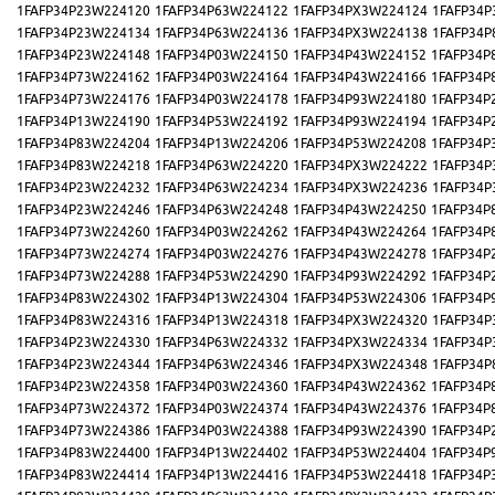
1FAFP34P23W224120
1FAFP34P63W224122
1FAFP34PX3W224124
1FAFP34P
1FAFP34P23W224134
1FAFP34P63W224136
1FAFP34PX3W224138
1FAFP34P
1FAFP34P23W224148
1FAFP34P03W224150
1FAFP34P43W224152
1FAFP34P
1FAFP34P73W224162
1FAFP34P03W224164
1FAFP34P43W224166
1FAFP34P
1FAFP34P73W224176
1FAFP34P03W224178
1FAFP34P93W224180
1FAFP34P
1FAFP34P13W224190
1FAFP34P53W224192
1FAFP34P93W224194
1FAFP34P
1FAFP34P83W224204
1FAFP34P13W224206
1FAFP34P53W224208
1FAFP34P
1FAFP34P83W224218
1FAFP34P63W224220
1FAFP34PX3W224222
1FAFP34P
1FAFP34P23W224232
1FAFP34P63W224234
1FAFP34PX3W224236
1FAFP34P
1FAFP34P23W224246
1FAFP34P63W224248
1FAFP34P43W224250
1FAFP34P
1FAFP34P73W224260
1FAFP34P03W224262
1FAFP34P43W224264
1FAFP34P
1FAFP34P73W224274
1FAFP34P03W224276
1FAFP34P43W224278
1FAFP34P
1FAFP34P73W224288
1FAFP34P53W224290
1FAFP34P93W224292
1FAFP34P
1FAFP34P83W224302
1FAFP34P13W224304
1FAFP34P53W224306
1FAFP34P
1FAFP34P83W224316
1FAFP34P13W224318
1FAFP34PX3W224320
1FAFP34P
1FAFP34P23W224330
1FAFP34P63W224332
1FAFP34PX3W224334
1FAFP34P
1FAFP34P23W224344
1FAFP34P63W224346
1FAFP34PX3W224348
1FAFP34P
1FAFP34P23W224358
1FAFP34P03W224360
1FAFP34P43W224362
1FAFP34P
1FAFP34P73W224372
1FAFP34P03W224374
1FAFP34P43W224376
1FAFP34P
1FAFP34P73W224386
1FAFP34P03W224388
1FAFP34P93W224390
1FAFP34P
1FAFP34P83W224400
1FAFP34P13W224402
1FAFP34P53W224404
1FAFP34P
1FAFP34P83W224414
1FAFP34P13W224416
1FAFP34P53W224418
1FAFP34P