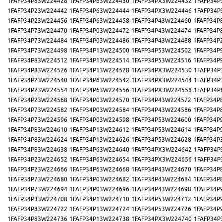
1FAFP34P83W224428
1FAFP34P63W224430
1FAFP34PX3W224432
1FAFP34P
1FAFP34P23W224442
1FAFP34P63W224444
1FAFP34PX3W224446
1FAFP34P
1FAFP34P23W224456
1FAFP34P63W224458
1FAFP34P43W224460
1FAFP34P
1FAFP34P73W224470
1FAFP34P03W224472
1FAFP34P43W224474
1FAFP34P
1FAFP34P73W224484
1FAFP34P03W224486
1FAFP34P43W224488
1FAFP34P
1FAFP34P73W224498
1FAFP34P13W224500
1FAFP34P53W224502
1FAFP34P
1FAFP34P83W224512
1FAFP34P13W224514
1FAFP34P53W224516
1FAFP34P
1FAFP34P83W224526
1FAFP34P13W224528
1FAFP34PX3W224530
1FAFP34P
1FAFP34P23W224540
1FAFP34P63W224542
1FAFP34PX3W224544
1FAFP34P
1FAFP34P23W224554
1FAFP34P63W224556
1FAFP34PX3W224558
1FAFP34P
1FAFP34P23W224568
1FAFP34P03W224570
1FAFP34P43W224572
1FAFP34P
1FAFP34P73W224582
1FAFP34P03W224584
1FAFP34P43W224586
1FAFP34P
1FAFP34P73W224596
1FAFP34P03W224598
1FAFP34P53W224600
1FAFP34P
1FAFP34P83W224610
1FAFP34P13W224612
1FAFP34P53W224614
1FAFP34P
1FAFP34P83W224624
1FAFP34P13W224626
1FAFP34P53W224628
1FAFP34P
1FAFP34P83W224638
1FAFP34P63W224640
1FAFP34PX3W224642
1FAFP34P
1FAFP34P23W224652
1FAFP34P63W224654
1FAFP34PX3W224656
1FAFP34P
1FAFP34P23W224666
1FAFP34P63W224668
1FAFP34P43W224670
1FAFP34P
1FAFP34P73W224680
1FAFP34P03W224682
1FAFP34P43W224684
1FAFP34P
1FAFP34P73W224694
1FAFP34P03W224696
1FAFP34P43W224698
1FAFP34P
1FAFP34P33W224708
1FAFP34P13W224710
1FAFP34P53W224712
1FAFP34P
1FAFP34P83W224722
1FAFP34P13W224724
1FAFP34P53W224726
1FAFP34P
1FAFP34P83W224736
1FAFP34P13W224738
1FAFP34PX3W224740
1FAFP34P