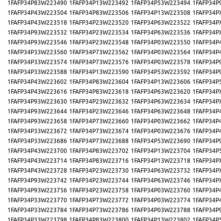
1FAFP34P83W223490
1FAFP34P13W223492
1FAFP34P53W223494
1FAFP34P
1FAFP34P43W223504
1FAFP34P83W223506
1FAFP34P13W223508
1FAFP34P
1FAFP34P43W223518
1FAFP34P23W223520
1FAFP34P63W223522
1FAFP34P
1FAFP34P93W223532
1FAFP34P23W223534
1FAFP34P63W223536
1FAFP34P
1FAFP34P93W223546
1FAFP34P23W223548
1FAFP34P03W223550
1FAFP34P
1FAFP34P33W223560
1FAFP34P73W223562
1FAFP34P03W223564
1FAFP34P
1FAFP34P33W223574
1FAFP34P73W223576
1FAFP34P03W223578
1FAFP34P
1FAFP34P33W223588
1FAFP34P13W223590
1FAFP34P53W223592
1FAFP34P
1FAFP34P43W223602
1FAFP34P83W223604
1FAFP34P13W223606
1FAFP34P
1FAFP34P43W223616
1FAFP34P83W223618
1FAFP34P63W223620
1FAFP34P
1FAFP34P93W223630
1FAFP34P23W223632
1FAFP34P63W223634
1FAFP34P
1FAFP34P93W223644
1FAFP34P23W223646
1FAFP34P63W223648
1FAFP34P
1FAFP34P93W223658
1FAFP34P73W223660
1FAFP34P03W223662
1FAFP34P
1FAFP34P33W223672
1FAFP34P73W223674
1FAFP34P03W223676
1FAFP34P
1FAFP34P33W223686
1FAFP34P73W223688
1FAFP34P53W223690
1FAFP34P
1FAFP34P43W223700
1FAFP34P83W223702
1FAFP34P13W223704
1FAFP34P
1FAFP34P43W223714
1FAFP34P83W223716
1FAFP34P13W223718
1FAFP34P
1FAFP34P43W223728
1FAFP34P23W223730
1FAFP34P63W223732
1FAFP34P
1FAFP34P93W223742
1FAFP34P23W223744
1FAFP34P63W223746
1FAFP34P
1FAFP34P93W223756
1FAFP34P23W223758
1FAFP34P03W223760
1FAFP34P
1FAFP34P33W223770
1FAFP34P73W223772
1FAFP34P03W223774
1FAFP34P
1FAFP34P33W223784
1FAFP34P73W223786
1FAFP34P03W223788
1FAFP34P
1FAFP34P33W223798
1FAFP34P83W223800
1FAFP34P13W223802
1FAFP34P