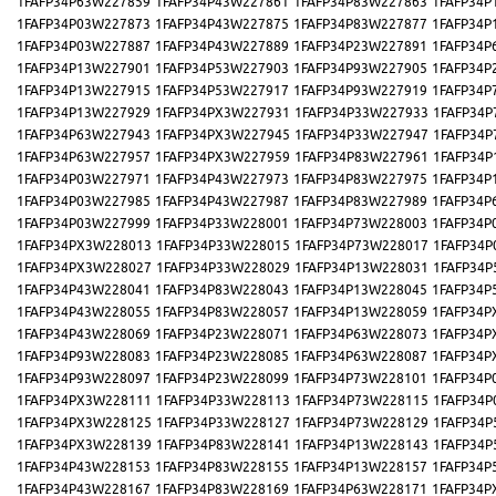
1FAFP34P63W227859
1FAFP34P43W227861
1FAFP34P83W227863
1FAFP34P
1FAFP34P03W227873
1FAFP34P43W227875
1FAFP34P83W227877
1FAFP34P
1FAFP34P03W227887
1FAFP34P43W227889
1FAFP34P23W227891
1FAFP34P
1FAFP34P13W227901
1FAFP34P53W227903
1FAFP34P93W227905
1FAFP34P
1FAFP34P13W227915
1FAFP34P53W227917
1FAFP34P93W227919
1FAFP34P
1FAFP34P13W227929
1FAFP34PX3W227931
1FAFP34P33W227933
1FAFP34P
1FAFP34P63W227943
1FAFP34PX3W227945
1FAFP34P33W227947
1FAFP34P
1FAFP34P63W227957
1FAFP34PX3W227959
1FAFP34P83W227961
1FAFP34P
1FAFP34P03W227971
1FAFP34P43W227973
1FAFP34P83W227975
1FAFP34P
1FAFP34P03W227985
1FAFP34P43W227987
1FAFP34P83W227989
1FAFP34P
1FAFP34P03W227999
1FAFP34P33W228001
1FAFP34P73W228003
1FAFP34P
1FAFP34PX3W228013
1FAFP34P33W228015
1FAFP34P73W228017
1FAFP34P
1FAFP34PX3W228027
1FAFP34P33W228029
1FAFP34P13W228031
1FAFP34P
1FAFP34P43W228041
1FAFP34P83W228043
1FAFP34P13W228045
1FAFP34P
1FAFP34P43W228055
1FAFP34P83W228057
1FAFP34P13W228059
1FAFP34P
1FAFP34P43W228069
1FAFP34P23W228071
1FAFP34P63W228073
1FAFP34P
1FAFP34P93W228083
1FAFP34P23W228085
1FAFP34P63W228087
1FAFP34P
1FAFP34P93W228097
1FAFP34P23W228099
1FAFP34P73W228101
1FAFP34P
1FAFP34PX3W228111
1FAFP34P33W228113
1FAFP34P73W228115
1FAFP34P
1FAFP34PX3W228125
1FAFP34P33W228127
1FAFP34P73W228129
1FAFP34P
1FAFP34PX3W228139
1FAFP34P83W228141
1FAFP34P13W228143
1FAFP34P
1FAFP34P43W228153
1FAFP34P83W228155
1FAFP34P13W228157
1FAFP34P
1FAFP34P43W228167
1FAFP34P83W228169
1FAFP34P63W228171
1FAFP34P