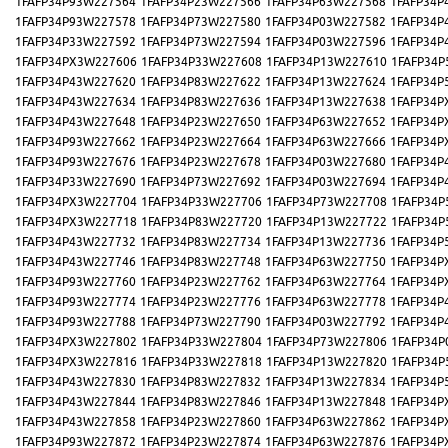
1FAFP34P93W227564
1FAFP34P23W227566
1FAFP34P63W227568
1FAFP34P
1FAFP34P93W227578
1FAFP34P73W227580
1FAFP34P03W227582
1FAFP34P
1FAFP34P33W227592
1FAFP34P73W227594
1FAFP34P03W227596
1FAFP34P
1FAFP34PX3W227606
1FAFP34P33W227608
1FAFP34P13W227610
1FAFP34P
1FAFP34P43W227620
1FAFP34P83W227622
1FAFP34P13W227624
1FAFP34P
1FAFP34P43W227634
1FAFP34P83W227636
1FAFP34P13W227638
1FAFP34P
1FAFP34P43W227648
1FAFP34P23W227650
1FAFP34P63W227652
1FAFP34P
1FAFP34P93W227662
1FAFP34P23W227664
1FAFP34P63W227666
1FAFP34P
1FAFP34P93W227676
1FAFP34P23W227678
1FAFP34P03W227680
1FAFP34P
1FAFP34P33W227690
1FAFP34P73W227692
1FAFP34P03W227694
1FAFP34P
1FAFP34PX3W227704
1FAFP34P33W227706
1FAFP34P73W227708
1FAFP34P
1FAFP34PX3W227718
1FAFP34P83W227720
1FAFP34P13W227722
1FAFP34P
1FAFP34P43W227732
1FAFP34P83W227734
1FAFP34P13W227736
1FAFP34P
1FAFP34P43W227746
1FAFP34P83W227748
1FAFP34P63W227750
1FAFP34P
1FAFP34P93W227760
1FAFP34P23W227762
1FAFP34P63W227764
1FAFP34P
1FAFP34P93W227774
1FAFP34P23W227776
1FAFP34P63W227778
1FAFP34P
1FAFP34P93W227788
1FAFP34P73W227790
1FAFP34P03W227792
1FAFP34P
1FAFP34PX3W227802
1FAFP34P33W227804
1FAFP34P73W227806
1FAFP34P
1FAFP34PX3W227816
1FAFP34P33W227818
1FAFP34P13W227820
1FAFP34P
1FAFP34P43W227830
1FAFP34P83W227832
1FAFP34P13W227834
1FAFP34P
1FAFP34P43W227844
1FAFP34P83W227846
1FAFP34P13W227848
1FAFP34P
1FAFP34P43W227858
1FAFP34P23W227860
1FAFP34P63W227862
1FAFP34P
1FAFP34P93W227872
1FAFP34P23W227874
1FAFP34P63W227876
1FAFP34P