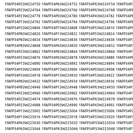
1FAFP34P23W224750
1FAFP34P63W224752
1FAFP34PX3W224754
1FAFP34P
1FAFP34P23W224764
1FAFP34P63W224766
1FAFP34PX3W224768
1FAFP34P
1FAFP34P23W224778
1FAFP34P03W224780
1FAFP34P43W224782
1FAFP34P
1FAFP34P73W224792
1FAFP34P03W224794
1FAFP34P43W224796
1FAFP34P
1FAFP34P33W224806
1FAFP34P73W224808
1FAFP34P53W224810
1FAFP34P
1FAFP34P83W224820
1FAFP34P13W224822
1FAFP34P53W224824
1FAFP34P
1FAFP34P83W224834
1FAFP34P13W224836
1FAFP34P53W224838
1FAFP34P
1FAFP34P83W224848
1FAFP34P63W224850
1FAFP34PX3W224852
1FAFP34P
1FAFP34P23W224862
1FAFP34P63W224864
1FAFP34PX3W224866
1FAFP34P
1FAFP34P23W224876
1FAFP34P63W224878
1FAFP34P43W224880
1FAFP34P
1FAFP34P73W224890
1FAFP34P03W224892
1FAFP34P43W224894
1FAFP34P
1FAFP34P33W224904
1FAFP34P73W224906
1FAFP34P03W224908
1FAFP34P
1FAFP34P33W224918
1FAFP34P13W224920
1FAFP34P53W224922
1FAFP34P
1FAFP34P83W224932
1FAFP34P13W224934
1FAFP34P53W224936
1FAFP34P
1FAFP34P83W224946
1FAFP34P13W224948
1FAFP34PX3W224950
1FAFP34P
1FAFP34P23W224960
1FAFP34P63W224962
1FAFP34PX3W224964
1FAFP34P
1FAFP34P23W224974
1FAFP34P63W224976
1FAFP34PX3W224978
1FAFP34P
1FAFP34P23W224988
1FAFP34P03W224990
1FAFP34P43W224992
1FAFP34P
1FAFP34P13W225002
1FAFP34P53W225004
1FAFP34P93W225006
1FAFP34P
1FAFP34P13W225016
1FAFP34P53W225018
1FAFP34P33W225020
1FAFP34P
1FAFP34P63W225030
1FAFP34PX3W225032
1FAFP34P33W225034
1FAFP34P
1FAFP34P63W225044
1FAFP34PX3W225046
1FAFP34P33W225048
1FAFP34P