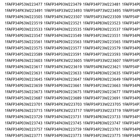
1FAFP34P53W223477
1FAFP34P93W223479
1FAFP34P73W223481
1FAFP34P
1FAFP34PX3W223491
1FAFP34P33W223493
1FAFP34P73W223495
1FAFP34P
1FAFP34P63W223505
1FAFP34PX3W223507
1FAFP34P33W223509
1FAFP34P
1FAFP34P63W223519
1FAFP34P43W223521
1FAFP34P83W223523
1FAFP34P
1FAFP34P03W223533
1FAFP34P43W223535
1FAFP34P83W223537
1FAFP34P
1FAFP34P03W223547
1FAFP34P43W223549
1FAFP34P23W223551
1FAFP34P
1FAFP34P53W223561
1FAFP34P93W223563
1FAFP34P23W223565
1FAFP34P
1FAFP34P53W223575
1FAFP34P93W223577
1FAFP34P23W223579
1FAFP34P
1FAFP34P53W223589
1FAFP34P33W223591
1FAFP34P73W223593
1FAFP34P
1FAFP34P63W223603
1FAFP34PX3W223605
1FAFP34P33W223607
1FAFP34P
1FAFP34P63W223617
1FAFP34PX3W223619
1FAFP34P83W223621
1FAFP34P
1FAFP34P03W223631
1FAFP34P43W223633
1FAFP34P83W223635
1FAFP34P
1FAFP34P03W223645
1FAFP34P43W223647
1FAFP34P83W223649
1FAFP34P
1FAFP34P03W223659
1FAFP34P93W223661
1FAFP34P23W223663
1FAFP34P
1FAFP34P53W223673
1FAFP34P93W223675
1FAFP34P23W223677
1FAFP34P
1FAFP34P53W223687
1FAFP34P93W223689
1FAFP34P73W223691
1FAFP34P
1FAFP34P63W223701
1FAFP34PX3W223703
1FAFP34P33W223705
1FAFP34P
1FAFP34P63W223715
1FAFP34PX3W223717
1FAFP34P33W223719
1FAFP34P
1FAFP34P63W223729
1FAFP34P43W223731
1FAFP34P83W223733
1FAFP34P
1FAFP34P03W223743
1FAFP34P43W223745
1FAFP34P83W223747
1FAFP34P
1FAFP34P03W223757
1FAFP34P43W223759
1FAFP34P23W223761
1FAFP34P
1FAFP34P53W223771
1FAFP34P93W223773
1FAFP34P23W223775
1FAFP34P