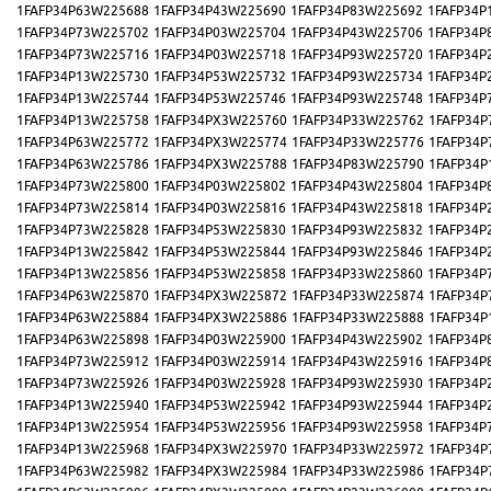
1FAFP34P63W225688
1FAFP34P43W225690
1FAFP34P83W225692
1FAFP34P
1FAFP34P73W225702
1FAFP34P03W225704
1FAFP34P43W225706
1FAFP34P
1FAFP34P73W225716
1FAFP34P03W225718
1FAFP34P93W225720
1FAFP34P
1FAFP34P13W225730
1FAFP34P53W225732
1FAFP34P93W225734
1FAFP34P
1FAFP34P13W225744
1FAFP34P53W225746
1FAFP34P93W225748
1FAFP34P
1FAFP34P13W225758
1FAFP34PX3W225760
1FAFP34P33W225762
1FAFP34P
1FAFP34P63W225772
1FAFP34PX3W225774
1FAFP34P33W225776
1FAFP34P
1FAFP34P63W225786
1FAFP34PX3W225788
1FAFP34P83W225790
1FAFP34P
1FAFP34P73W225800
1FAFP34P03W225802
1FAFP34P43W225804
1FAFP34P
1FAFP34P73W225814
1FAFP34P03W225816
1FAFP34P43W225818
1FAFP34P
1FAFP34P73W225828
1FAFP34P53W225830
1FAFP34P93W225832
1FAFP34P
1FAFP34P13W225842
1FAFP34P53W225844
1FAFP34P93W225846
1FAFP34P
1FAFP34P13W225856
1FAFP34P53W225858
1FAFP34P33W225860
1FAFP34P
1FAFP34P63W225870
1FAFP34PX3W225872
1FAFP34P33W225874
1FAFP34P
1FAFP34P63W225884
1FAFP34PX3W225886
1FAFP34P33W225888
1FAFP34P
1FAFP34P63W225898
1FAFP34P03W225900
1FAFP34P43W225902
1FAFP34P
1FAFP34P73W225912
1FAFP34P03W225914
1FAFP34P43W225916
1FAFP34P
1FAFP34P73W225926
1FAFP34P03W225928
1FAFP34P93W225930
1FAFP34P
1FAFP34P13W225940
1FAFP34P53W225942
1FAFP34P93W225944
1FAFP34P
1FAFP34P13W225954
1FAFP34P53W225956
1FAFP34P93W225958
1FAFP34P
1FAFP34P13W225968
1FAFP34PX3W225970
1FAFP34P33W225972
1FAFP34P
1FAFP34P63W225982
1FAFP34PX3W225984
1FAFP34P33W225986
1FAFP34P