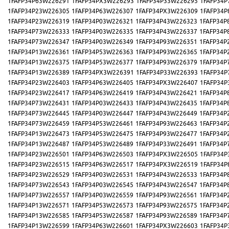
1FAFP34P63W226291
1FAFP34PX3W226293
1FAFP34P33W226295
1FAFP34P
1FAFP34P23W226305
1FAFP34P63W226307
1FAFP34PX3W226309
1FAFP34P
1FAFP34P23W226319
1FAFP34P03W226321
1FAFP34P43W226323
1FAFP34P
1FAFP34P73W226333
1FAFP34P03W226335
1FAFP34P43W226337
1FAFP34P
1FAFP34P73W226347
1FAFP34P03W226349
1FAFP34P93W226351
1FAFP34P
1FAFP34P13W226361
1FAFP34P53W226363
1FAFP34P93W226365
1FAFP34P
1FAFP34P13W226375
1FAFP34P53W226377
1FAFP34P93W226379
1FAFP34P
1FAFP34P13W226389
1FAFP34PX3W226391
1FAFP34P33W226393
1FAFP34P
1FAFP34P23W226403
1FAFP34P63W226405
1FAFP34PX3W226407
1FAFP34P
1FAFP34P23W226417
1FAFP34P63W226419
1FAFP34P43W226421
1FAFP34P
1FAFP34P73W226431
1FAFP34P03W226433
1FAFP34P43W226435
1FAFP34P
1FAFP34P73W226445
1FAFP34P03W226447
1FAFP34P43W226449
1FAFP34P
1FAFP34P73W226459
1FAFP34P53W226461
1FAFP34P93W226463
1FAFP34P
1FAFP34P13W226473
1FAFP34P53W226475
1FAFP34P93W226477
1FAFP34P
1FAFP34P13W226487
1FAFP34P53W226489
1FAFP34P33W226491
1FAFP34P
1FAFP34P23W226501
1FAFP34P63W226503
1FAFP34PX3W226505
1FAFP34P
1FAFP34P23W226515
1FAFP34P63W226517
1FAFP34PX3W226519
1FAFP34P
1FAFP34P23W226529
1FAFP34P03W226531
1FAFP34P43W226533
1FAFP34P
1FAFP34P73W226543
1FAFP34P03W226545
1FAFP34P43W226547
1FAFP34P
1FAFP34P73W226557
1FAFP34P03W226559
1FAFP34P93W226561
1FAFP34P
1FAFP34P13W226571
1FAFP34P53W226573
1FAFP34P93W226575
1FAFP34P
1FAFP34P13W226585
1FAFP34P53W226587
1FAFP34P93W226589
1FAFP34P
1FAFP34P13W226599
1FAFP34P63W226601
1FAFP34PX3W226603
1FAFP34P