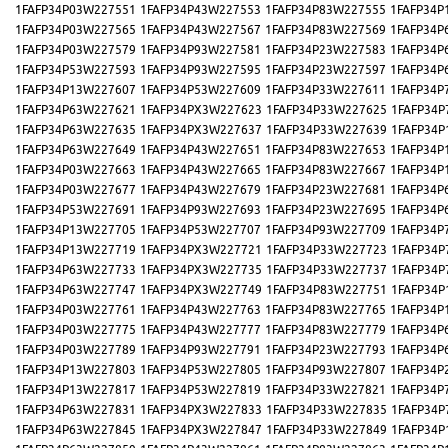
1FAFP34P03W227551
1FAFP34P43W227553
1FAFP34P83W227555
1FAFP34P
1FAFP34P03W227565
1FAFP34P43W227567
1FAFP34P83W227569
1FAFP34P
1FAFP34P03W227579
1FAFP34P93W227581
1FAFP34P23W227583
1FAFP34P
1FAFP34P53W227593
1FAFP34P93W227595
1FAFP34P23W227597
1FAFP34P
1FAFP34P13W227607
1FAFP34P53W227609
1FAFP34P33W227611
1FAFP34P
1FAFP34P63W227621
1FAFP34PX3W227623
1FAFP34P33W227625
1FAFP34P
1FAFP34P63W227635
1FAFP34PX3W227637
1FAFP34P33W227639
1FAFP34P
1FAFP34P63W227649
1FAFP34P43W227651
1FAFP34P83W227653
1FAFP34P
1FAFP34P03W227663
1FAFP34P43W227665
1FAFP34P83W227667
1FAFP34P
1FAFP34P03W227677
1FAFP34P43W227679
1FAFP34P23W227681
1FAFP34P
1FAFP34P53W227691
1FAFP34P93W227693
1FAFP34P23W227695
1FAFP34P
1FAFP34P13W227705
1FAFP34P53W227707
1FAFP34P93W227709
1FAFP34P
1FAFP34P13W227719
1FAFP34PX3W227721
1FAFP34P33W227723
1FAFP34P
1FAFP34P63W227733
1FAFP34PX3W227735
1FAFP34P33W227737
1FAFP34P
1FAFP34P63W227747
1FAFP34PX3W227749
1FAFP34P83W227751
1FAFP34P
1FAFP34P03W227761
1FAFP34P43W227763
1FAFP34P83W227765
1FAFP34P
1FAFP34P03W227775
1FAFP34P43W227777
1FAFP34P83W227779
1FAFP34P
1FAFP34P03W227789
1FAFP34P93W227791
1FAFP34P23W227793
1FAFP34P
1FAFP34P13W227803
1FAFP34P53W227805
1FAFP34P93W227807
1FAFP34P
1FAFP34P13W227817
1FAFP34P53W227819
1FAFP34P33W227821
1FAFP34P
1FAFP34P63W227831
1FAFP34PX3W227833
1FAFP34P33W227835
1FAFP34P
1FAFP34P63W227845
1FAFP34PX3W227847
1FAFP34P33W227849
1FAFP34P