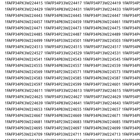
1FAFP34PX3W224415
1FAFP34P33W224417
1FAFP34P73W224419
1FAFP34P
1FAFP34PX3W224429
1FAFP34P83W224431
1FAFP34P13W224433
1FAFP34P
1FAFP34P43W224443
1FAFP34P83W224445
1FAFP34P13W224447
1FAFP34P
1FAFP34P43W224457
1FAFP34P83W224459
1FAFP34P63W224461
1FAFP34P
1FAFP34P93W224471
1FAFP34P23W224473
1FAFP34P63W224475
1FAFP34P
1FAFP34P93W224485
1FAFP34P23W224487
1FAFP34P63W224489
1FAFP34P
1FAFP34P93W224499
1FAFP34P33W224501
1FAFP34P73W224503
1FAFP34P
1FAFP34PX3W224513
1FAFP34P33W224515
1FAFP34P73W224517
1FAFP34P
1FAFP34PX3W224527
1FAFP34P33W224529
1FAFP34P13W224531
1FAFP34P
1FAFP34P43W224541
1FAFP34P83W224543
1FAFP34P13W224545
1FAFP34P
1FAFP34P43W224555
1FAFP34P83W224557
1FAFP34P13W224559
1FAFP34P
1FAFP34P43W224569
1FAFP34P23W224571
1FAFP34P63W224573
1FAFP34P
1FAFP34P93W224583
1FAFP34P23W224585
1FAFP34P63W224587
1FAFP34P
1FAFP34P93W224597
1FAFP34P23W224599
1FAFP34P73W224601
1FAFP34P
1FAFP34PX3W224611
1FAFP34P33W224613
1FAFP34P73W224615
1FAFP34P
1FAFP34PX3W224625
1FAFP34P33W224627
1FAFP34P73W224629
1FAFP34P
1FAFP34PX3W224639
1FAFP34P83W224641
1FAFP34P13W224643
1FAFP34P
1FAFP34P43W224653
1FAFP34P83W224655
1FAFP34P13W224657
1FAFP34P
1FAFP34P43W224667
1FAFP34P83W224669
1FAFP34P63W224671
1FAFP34P
1FAFP34P93W224681
1FAFP34P23W224683
1FAFP34P63W224685
1FAFP34P
1FAFP34P93W224695
1FAFP34P23W224697
1FAFP34P63W224699
1FAFP34P
1FAFP34P53W224709
1FAFP34P33W224711
1FAFP34P73W224713
1FAFP34P