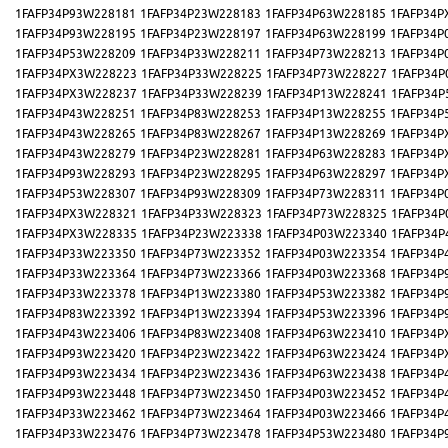
1FAFP34P93W228181
1FAFP34P23W228183
1FAFP34P63W228185
1FAFP34P
1FAFP34P93W228195
1FAFP34P23W228197
1FAFP34P63W228199
1FAFP34P
1FAFP34P53W228209
1FAFP34P33W228211
1FAFP34P73W228213
1FAFP34P
1FAFP34PX3W228223
1FAFP34P33W228225
1FAFP34P73W228227
1FAFP34P
1FAFP34PX3W228237
1FAFP34P33W228239
1FAFP34P13W228241
1FAFP34P
1FAFP34P43W228251
1FAFP34P83W228253
1FAFP34P13W228255
1FAFP34P
1FAFP34P43W228265
1FAFP34P83W228267
1FAFP34P13W228269
1FAFP34P
1FAFP34P43W228279
1FAFP34P23W228281
1FAFP34P63W228283
1FAFP34P
1FAFP34P93W228293
1FAFP34P23W228295
1FAFP34P63W228297
1FAFP34P
1FAFP34P53W228307
1FAFP34P93W228309
1FAFP34P73W228311
1FAFP34P
1FAFP34PX3W228321
1FAFP34P33W228323
1FAFP34P73W228325
1FAFP34P
1FAFP34PX3W228335
1FAFP34P23W223338
1FAFP34P03W223340
1FAFP34P
1FAFP34P33W223350
1FAFP34P73W223352
1FAFP34P03W223354
1FAFP34P
1FAFP34P33W223364
1FAFP34P73W223366
1FAFP34P03W223368
1FAFP34P
1FAFP34P33W223378
1FAFP34P13W223380
1FAFP34P53W223382
1FAFP34P
1FAFP34P83W223392
1FAFP34P13W223394
1FAFP34P53W223396
1FAFP34P
1FAFP34P43W223406
1FAFP34P83W223408
1FAFP34P63W223410
1FAFP34P
1FAFP34P93W223420
1FAFP34P23W223422
1FAFP34P63W223424
1FAFP34P
1FAFP34P93W223434
1FAFP34P23W223436
1FAFP34P63W223438
1FAFP34P
1FAFP34P93W223448
1FAFP34P73W223450
1FAFP34P03W223452
1FAFP34P
1FAFP34P33W223462
1FAFP34P73W223464
1FAFP34P03W223466
1FAFP34P
1FAFP34P33W223476
1FAFP34P73W223478
1FAFP34P53W223480
1FAFP34P