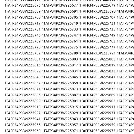
1FAFP34P83W225675
1FAFP34P13W225677
1FAFP34P53W225679
1FAFP34P
1FAFP34P83W225689
1FAFP34P63W225691
1FAFP34PX3W225693
1FAFP34P
1FAFP34P93W225703
1FAFP34P23W225705
1FAFP34P63W225707
1FAFP34P
1FAFP34P93W225717
1FAFP34P23W225719
1FAFP34P03W225721
1FAFP34P
1FAFP34P33W225731
1FAFP34P73W225733
1FAFP34P03W225735
1FAFP34P
1FAFP34P33W225745
1FAFP34P73W225747
1FAFP34P03W225749
1FAFP34P
1FAFP34P33W225759
1FAFP34P13W225761
1FAFP34P53W225763
1FAFP34P
1FAFP34P83W225773
1FAFP34P13W225775
1FAFP34P53W225777
1FAFP34P
1FAFP34P83W225787
1FAFP34P13W225789
1FAFP34PX3W225791
1FAFP34P
1FAFP34P93W225801
1FAFP34P23W225803
1FAFP34P63W225805
1FAFP34P
1FAFP34P93W225815
1FAFP34P23W225817
1FAFP34P63W225819
1FAFP34P
1FAFP34P93W225829
1FAFP34P73W225831
1FAFP34P03W225833
1FAFP34P
1FAFP34P33W225843
1FAFP34P73W225845
1FAFP34P03W225847
1FAFP34P
1FAFP34P33W225857
1FAFP34P73W225859
1FAFP34P53W225861
1FAFP34P
1FAFP34P83W225871
1FAFP34P13W225873
1FAFP34P53W225875
1FAFP34P
1FAFP34P83W225885
1FAFP34P13W225887
1FAFP34P53W225889
1FAFP34P
1FAFP34P83W225899
1FAFP34P23W225901
1FAFP34P63W225903
1FAFP34P
1FAFP34P93W225913
1FAFP34P23W225915
1FAFP34P63W225917
1FAFP34P
1FAFP34P93W225927
1FAFP34P23W225929
1FAFP34P03W225931
1FAFP34P
1FAFP34P33W225941
1FAFP34P73W225943
1FAFP34P03W225945
1FAFP34P
1FAFP34P33W225955
1FAFP34P73W225957
1FAFP34P03W225959
1FAFP34P
1FAFP34P33W225969
1FAFP34P13W225971
1FAFP34P53W225973
1FAFP34P