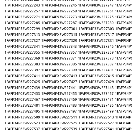
1FAFP34P03W227243
1FAFP34P43W227245
1FAFP34P83W227247
1FAFP34P
1FAFP34P03W227257
1FAFP34P43W227259
1FAFP34P23W227261
1FAFP34P
1FAFP34P53W227271
1FAFP34P93W227273
1FAFP34P23W227275
1FAFP34P
1FAFP34P53W227285
1FAFP34P93W227287
1FAFP34P23W227289
1FAFP34P
1FAFP34P53W227299
1FAFP34PX3W227301
1FAFP34P33W227303
1FAFP34P
1FAFP34P63W227313
1FAFP34PX3W227315
1FAFP34P33W227317
1FAFP34P
1FAFP34P63W227327
1FAFP34PX3W227329
1FAFP34P83W227331
1FAFP34P
1FAFP34P03W227341
1FAFP34P43W227343
1FAFP34P83W227345
1FAFP34P
1FAFP34P03W227355
1FAFP34P43W227357
1FAFP34P83W227359
1FAFP34P
1FAFP34P03W227369
1FAFP34P93W227371
1FAFP34P23W227373
1FAFP34P
1FAFP34P53W227383
1FAFP34P93W227385
1FAFP34P23W227387
1FAFP34P
1FAFP34P53W227397
1FAFP34P93W227399
1FAFP34P33W227401
1FAFP34P
1FAFP34P63W227411
1FAFP34PX3W227413
1FAFP34P33W227415
1FAFP34P
1FAFP34P63W227425
1FAFP34PX3W227427
1FAFP34P33W227429
1FAFP34P
1FAFP34P63W227439
1FAFP34P43W227441
1FAFP34P83W227443
1FAFP34P
1FAFP34P03W227453
1FAFP34P43W227455
1FAFP34P83W227457
1FAFP34P
1FAFP34P03W227467
1FAFP34P43W227469
1FAFP34P23W227471
1FAFP34P
1FAFP34P53W227481
1FAFP34P93W227483
1FAFP34P23W227485
1FAFP34P
1FAFP34P53W227495
1FAFP34P93W227497
1FAFP34P23W227499
1FAFP34P
1FAFP34P13W227509
1FAFP34PX3W227511
1FAFP34P33W227513
1FAFP34P
1FAFP34P63W227523
1FAFP34PX3W227525
1FAFP34P33W227527
1FAFP34P
1FAFP34P63W227537
1FAFP34PX3W227539
1FAFP34P83W227541
1FAFP34P