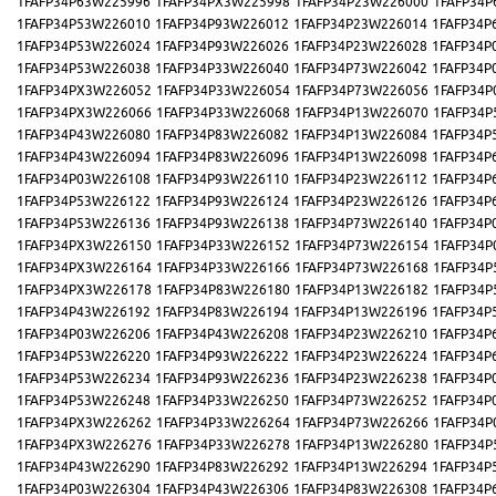
1FAFP34P63W225996
1FAFP34PX3W225998
1FAFP34P23W226000
1FAFP34P
1FAFP34P53W226010
1FAFP34P93W226012
1FAFP34P23W226014
1FAFP34P
1FAFP34P53W226024
1FAFP34P93W226026
1FAFP34P23W226028
1FAFP34P
1FAFP34P53W226038
1FAFP34P33W226040
1FAFP34P73W226042
1FAFP34P
1FAFP34PX3W226052
1FAFP34P33W226054
1FAFP34P73W226056
1FAFP34P
1FAFP34PX3W226066
1FAFP34P33W226068
1FAFP34P13W226070
1FAFP34P
1FAFP34P43W226080
1FAFP34P83W226082
1FAFP34P13W226084
1FAFP34P
1FAFP34P43W226094
1FAFP34P83W226096
1FAFP34P13W226098
1FAFP34P
1FAFP34P03W226108
1FAFP34P93W226110
1FAFP34P23W226112
1FAFP34P
1FAFP34P53W226122
1FAFP34P93W226124
1FAFP34P23W226126
1FAFP34P
1FAFP34P53W226136
1FAFP34P93W226138
1FAFP34P73W226140
1FAFP34P
1FAFP34PX3W226150
1FAFP34P33W226152
1FAFP34P73W226154
1FAFP34P
1FAFP34PX3W226164
1FAFP34P33W226166
1FAFP34P73W226168
1FAFP34P
1FAFP34PX3W226178
1FAFP34P83W226180
1FAFP34P13W226182
1FAFP34P
1FAFP34P43W226192
1FAFP34P83W226194
1FAFP34P13W226196
1FAFP34P
1FAFP34P03W226206
1FAFP34P43W226208
1FAFP34P23W226210
1FAFP34P
1FAFP34P53W226220
1FAFP34P93W226222
1FAFP34P23W226224
1FAFP34P
1FAFP34P53W226234
1FAFP34P93W226236
1FAFP34P23W226238
1FAFP34P
1FAFP34P53W226248
1FAFP34P33W226250
1FAFP34P73W226252
1FAFP34P
1FAFP34PX3W226262
1FAFP34P33W226264
1FAFP34P73W226266
1FAFP34P
1FAFP34PX3W226276
1FAFP34P33W226278
1FAFP34P13W226280
1FAFP34P
1FAFP34P43W226290
1FAFP34P83W226292
1FAFP34P13W226294
1FAFP34P
1FAFP34P03W226304
1FAFP34P43W226306
1FAFP34P83W226308
1FAFP34P