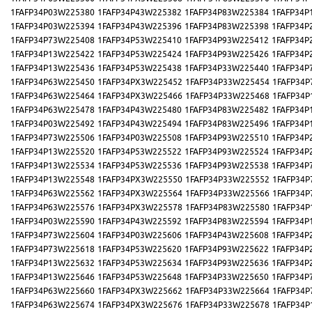
1FAFP34P03W225380
1FAFP34P43W225382
1FAFP34P83W225384
1FAFP34P
1FAFP34P03W225394
1FAFP34P43W225396
1FAFP34P83W225398
1FAFP34P
1FAFP34P73W225408
1FAFP34P53W225410
1FAFP34P93W225412
1FAFP34P
1FAFP34P13W225422
1FAFP34P53W225424
1FAFP34P93W225426
1FAFP34P
1FAFP34P13W225436
1FAFP34P53W225438
1FAFP34P33W225440
1FAFP34P
1FAFP34P63W225450
1FAFP34PX3W225452
1FAFP34P33W225454
1FAFP34P
1FAFP34P63W225464
1FAFP34PX3W225466
1FAFP34P33W225468
1FAFP34P
1FAFP34P63W225478
1FAFP34P43W225480
1FAFP34P83W225482
1FAFP34P
1FAFP34P03W225492
1FAFP34P43W225494
1FAFP34P83W225496
1FAFP34P
1FAFP34P73W225506
1FAFP34P03W225508
1FAFP34P93W225510
1FAFP34P
1FAFP34P13W225520
1FAFP34P53W225522
1FAFP34P93W225524
1FAFP34P
1FAFP34P13W225534
1FAFP34P53W225536
1FAFP34P93W225538
1FAFP34P
1FAFP34P13W225548
1FAFP34PX3W225550
1FAFP34P33W225552
1FAFP34P
1FAFP34P63W225562
1FAFP34PX3W225564
1FAFP34P33W225566
1FAFP34P
1FAFP34P63W225576
1FAFP34PX3W225578
1FAFP34P83W225580
1FAFP34P
1FAFP34P03W225590
1FAFP34P43W225592
1FAFP34P83W225594
1FAFP34P
1FAFP34P73W225604
1FAFP34P03W225606
1FAFP34P43W225608
1FAFP34P
1FAFP34P73W225618
1FAFP34P53W225620
1FAFP34P93W225622
1FAFP34P
1FAFP34P13W225632
1FAFP34P53W225634
1FAFP34P93W225636
1FAFP34P
1FAFP34P13W225646
1FAFP34P53W225648
1FAFP34P33W225650
1FAFP34P
1FAFP34P63W225660
1FAFP34PX3W225662
1FAFP34P33W225664
1FAFP34P
1FAFP34P63W225674
1FAFP34PX3W225676
1FAFP34P33W225678
1FAFP34P