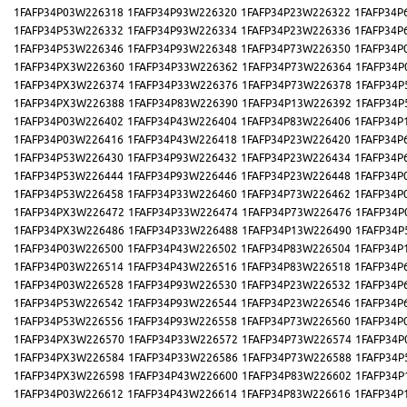
1FAFP34P03W226318
1FAFP34P93W226320
1FAFP34P23W226322
1FAFP34P
1FAFP34P53W226332
1FAFP34P93W226334
1FAFP34P23W226336
1FAFP34P
1FAFP34P53W226346
1FAFP34P93W226348
1FAFP34P73W226350
1FAFP34P
1FAFP34PX3W226360
1FAFP34P33W226362
1FAFP34P73W226364
1FAFP34P
1FAFP34PX3W226374
1FAFP34P33W226376
1FAFP34P73W226378
1FAFP34P
1FAFP34PX3W226388
1FAFP34P83W226390
1FAFP34P13W226392
1FAFP34P
1FAFP34P03W226402
1FAFP34P43W226404
1FAFP34P83W226406
1FAFP34P
1FAFP34P03W226416
1FAFP34P43W226418
1FAFP34P23W226420
1FAFP34P
1FAFP34P53W226430
1FAFP34P93W226432
1FAFP34P23W226434
1FAFP34P
1FAFP34P53W226444
1FAFP34P93W226446
1FAFP34P23W226448
1FAFP34P
1FAFP34P53W226458
1FAFP34P33W226460
1FAFP34P73W226462
1FAFP34P
1FAFP34PX3W226472
1FAFP34P33W226474
1FAFP34P73W226476
1FAFP34P
1FAFP34PX3W226486
1FAFP34P33W226488
1FAFP34P13W226490
1FAFP34P
1FAFP34P03W226500
1FAFP34P43W226502
1FAFP34P83W226504
1FAFP34P
1FAFP34P03W226514
1FAFP34P43W226516
1FAFP34P83W226518
1FAFP34P
1FAFP34P03W226528
1FAFP34P93W226530
1FAFP34P23W226532
1FAFP34P
1FAFP34P53W226542
1FAFP34P93W226544
1FAFP34P23W226546
1FAFP34P
1FAFP34P53W226556
1FAFP34P93W226558
1FAFP34P73W226560
1FAFP34P
1FAFP34PX3W226570
1FAFP34P33W226572
1FAFP34P73W226574
1FAFP34P
1FAFP34PX3W226584
1FAFP34P33W226586
1FAFP34P73W226588
1FAFP34P
1FAFP34PX3W226598
1FAFP34P43W226600
1FAFP34P83W226602
1FAFP34P
1FAFP34P03W226612
1FAFP34P43W226614
1FAFP34P83W226616
1FAFP34P