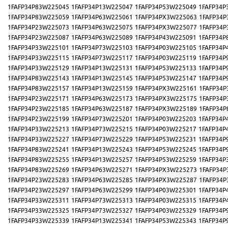
1FAFP34P83W225045
1FAFP34P13W225047
1FAFP34P53W225049
1FAFP34P
1FAFP34P83W225059
1FAFP34P63W225061
1FAFP34PX3W225063
1FAFP34P
1FAFP34P23W225073
1FAFP34P63W225075
1FAFP34PX3W225077
1FAFP34P
1FAFP34P23W225087
1FAFP34P63W225089
1FAFP34P43W225091
1FAFP34P
1FAFP34P33W225101
1FAFP34P73W225103
1FAFP34P03W225105
1FAFP34P
1FAFP34P33W225115
1FAFP34P73W225117
1FAFP34P03W225119
1FAFP34P
1FAFP34P33W225129
1FAFP34P13W225131
1FAFP34P53W225133
1FAFP34P
1FAFP34P83W225143
1FAFP34P13W225145
1FAFP34P53W225147
1FAFP34P
1FAFP34P83W225157
1FAFP34P13W225159
1FAFP34PX3W225161
1FAFP34P
1FAFP34P23W225171
1FAFP34P63W225173
1FAFP34PX3W225175
1FAFP34P
1FAFP34P23W225185
1FAFP34P63W225187
1FAFP34PX3W225189
1FAFP34P
1FAFP34P23W225199
1FAFP34P73W225201
1FAFP34P03W225203
1FAFP34P
1FAFP34P33W225213
1FAFP34P73W225215
1FAFP34P03W225217
1FAFP34P
1FAFP34P33W225227
1FAFP34P73W225229
1FAFP34P53W225231
1FAFP34P
1FAFP34P83W225241
1FAFP34P13W225243
1FAFP34P53W225245
1FAFP34P
1FAFP34P83W225255
1FAFP34P13W225257
1FAFP34P53W225259
1FAFP34P
1FAFP34P83W225269
1FAFP34P63W225271
1FAFP34PX3W225273
1FAFP34P
1FAFP34P23W225283
1FAFP34P63W225285
1FAFP34PX3W225287
1FAFP34P
1FAFP34P23W225297
1FAFP34P63W225299
1FAFP34P03W225301
1FAFP34P
1FAFP34P33W225311
1FAFP34P73W225313
1FAFP34P03W225315
1FAFP34P
1FAFP34P33W225325
1FAFP34P73W225327
1FAFP34P03W225329
1FAFP34P
1FAFP34P33W225339
1FAFP34P13W225341
1FAFP34P53W225343
1FAFP34P