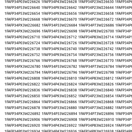
1FAFP34P03W226626
1FAFP34P43W226628
1FAFP34P23W226630
1FAFP34P
1FAFP34P53W226640
1FAFP34P93W226642
1FAFP34P23W226644
1FAFP34P
1FAFP34P53W226654
1FAFP34P93W226656
1FAFP34P23W226658
1FAFP34P
1FAFP34P53W226668
1FAFP34P33W226670
1FAFP34P73W226672
1FAFP34P
1FAFP34PX3W226682
1FAFP34P33W226684
1FAFP34P73W226686
1FAFP34P
1FAFP34PX3W226696
1FAFP34P33W226698
1FAFP34P83W226700
1FAFP34P
1FAFP34P03W226710
1FAFP34P43W226712
1FAFP34P83W226714
1FAFP34P
1FAFP34P03W226724
1FAFP34P43W226726
1FAFP34P83W226728
1FAFP34P
1FAFP34P03W226738
1FAFP34P93W226740
1FAFP34P23W226742
1FAFP34P
1FAFP34P53W226752
1FAFP34P93W226754
1FAFP34P23W226756
1FAFP34P
1FAFP34P53W226766
1FAFP34P93W226768
1FAFP34P73W226770
1FAFP34P
1FAFP34PX3W226780
1FAFP34P33W226782
1FAFP34P73W226784
1FAFP34P
1FAFP34PX3W226794
1FAFP34P33W226796
1FAFP34P73W226798
1FAFP34P
1FAFP34P63W226808
1FAFP34P43W226810
1FAFP34P83W226812
1FAFP34P
1FAFP34P03W226822
1FAFP34P43W226824
1FAFP34P83W226826
1FAFP34P
1FAFP34P03W226836
1FAFP34P43W226838
1FAFP34P23W226840
1FAFP34P
1FAFP34P53W226850
1FAFP34P93W226852
1FAFP34P23W226854
1FAFP34P
1FAFP34P53W226864
1FAFP34P93W226866
1FAFP34P23W226868
1FAFP34P
1FAFP34P53W226878
1FAFP34P33W226880
1FAFP34P73W226882
1FAFP34P
1FAFP34PX3W226892
1FAFP34P33W226894
1FAFP34P73W226896
1FAFP34P
1FAFP34P63W226906
1FAFP34PX3W226908
1FAFP34P83W226910
1FAFP34P
1FAFP34P03W226920
1FAFP34P43W226922
1FAFP34P83W226924
1FAFP34P
1FAFP34P03W226934
1FAFP34P43W226936
1FAFP34P83W226938
1FAFP34P