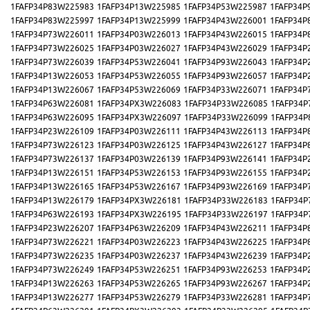
1FAFP34P83W225983
1FAFP34P13W225985
1FAFP34P53W225987
1FAFP34P
1FAFP34P83W225997
1FAFP34P13W225999
1FAFP34P43W226001
1FAFP34P
1FAFP34P73W226011
1FAFP34P03W226013
1FAFP34P43W226015
1FAFP34P
1FAFP34P73W226025
1FAFP34P03W226027
1FAFP34P43W226029
1FAFP34P
1FAFP34P73W226039
1FAFP34P53W226041
1FAFP34P93W226043
1FAFP34P
1FAFP34P13W226053
1FAFP34P53W226055
1FAFP34P93W226057
1FAFP34P
1FAFP34P13W226067
1FAFP34P53W226069
1FAFP34P33W226071
1FAFP34P
1FAFP34P63W226081
1FAFP34PX3W226083
1FAFP34P33W226085
1FAFP34P
1FAFP34P63W226095
1FAFP34PX3W226097
1FAFP34P33W226099
1FAFP34P
1FAFP34P23W226109
1FAFP34P03W226111
1FAFP34P43W226113
1FAFP34P
1FAFP34P73W226123
1FAFP34P03W226125
1FAFP34P43W226127
1FAFP34P
1FAFP34P73W226137
1FAFP34P03W226139
1FAFP34P93W226141
1FAFP34P
1FAFP34P13W226151
1FAFP34P53W226153
1FAFP34P93W226155
1FAFP34P
1FAFP34P13W226165
1FAFP34P53W226167
1FAFP34P93W226169
1FAFP34P
1FAFP34P13W226179
1FAFP34PX3W226181
1FAFP34P33W226183
1FAFP34P
1FAFP34P63W226193
1FAFP34PX3W226195
1FAFP34P33W226197
1FAFP34P
1FAFP34P23W226207
1FAFP34P63W226209
1FAFP34P43W226211
1FAFP34P
1FAFP34P73W226221
1FAFP34P03W226223
1FAFP34P43W226225
1FAFP34P
1FAFP34P73W226235
1FAFP34P03W226237
1FAFP34P43W226239
1FAFP34P
1FAFP34P73W226249
1FAFP34P53W226251
1FAFP34P93W226253
1FAFP34P
1FAFP34P13W226263
1FAFP34P53W226265
1FAFP34P93W226267
1FAFP34P
1FAFP34P13W226277
1FAFP34P53W226279
1FAFP34P33W226281
1FAFP34P