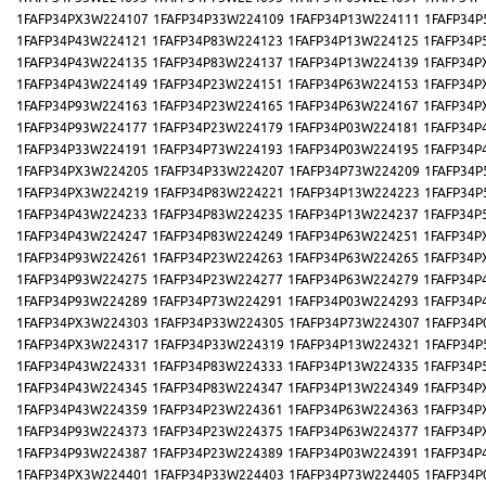
1FAFP34PX3W224107
1FAFP34P33W224109
1FAFP34P13W224111
1FAFP34P
1FAFP34P43W224121
1FAFP34P83W224123
1FAFP34P13W224125
1FAFP34P
1FAFP34P43W224135
1FAFP34P83W224137
1FAFP34P13W224139
1FAFP34P
1FAFP34P43W224149
1FAFP34P23W224151
1FAFP34P63W224153
1FAFP34P
1FAFP34P93W224163
1FAFP34P23W224165
1FAFP34P63W224167
1FAFP34P
1FAFP34P93W224177
1FAFP34P23W224179
1FAFP34P03W224181
1FAFP34P
1FAFP34P33W224191
1FAFP34P73W224193
1FAFP34P03W224195
1FAFP34P
1FAFP34PX3W224205
1FAFP34P33W224207
1FAFP34P73W224209
1FAFP34P
1FAFP34PX3W224219
1FAFP34P83W224221
1FAFP34P13W224223
1FAFP34P
1FAFP34P43W224233
1FAFP34P83W224235
1FAFP34P13W224237
1FAFP34P
1FAFP34P43W224247
1FAFP34P83W224249
1FAFP34P63W224251
1FAFP34P
1FAFP34P93W224261
1FAFP34P23W224263
1FAFP34P63W224265
1FAFP34P
1FAFP34P93W224275
1FAFP34P23W224277
1FAFP34P63W224279
1FAFP34P
1FAFP34P93W224289
1FAFP34P73W224291
1FAFP34P03W224293
1FAFP34P
1FAFP34PX3W224303
1FAFP34P33W224305
1FAFP34P73W224307
1FAFP34P
1FAFP34PX3W224317
1FAFP34P33W224319
1FAFP34P13W224321
1FAFP34P
1FAFP34P43W224331
1FAFP34P83W224333
1FAFP34P13W224335
1FAFP34P
1FAFP34P43W224345
1FAFP34P83W224347
1FAFP34P13W224349
1FAFP34P
1FAFP34P43W224359
1FAFP34P23W224361
1FAFP34P63W224363
1FAFP34P
1FAFP34P93W224373
1FAFP34P23W224375
1FAFP34P63W224377
1FAFP34P
1FAFP34P93W224387
1FAFP34P23W224389
1FAFP34P03W224391
1FAFP34P
1FAFP34PX3W224401
1FAFP34P33W224403
1FAFP34P73W224405
1FAFP34P