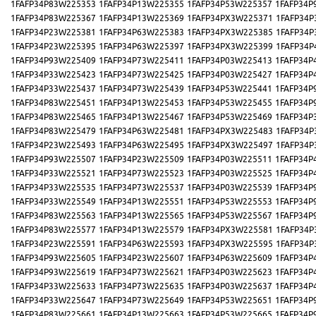
1FAFP34P83W225353
1FAFP34P13W225355
1FAFP34P53W225357
1FAFP34P
1FAFP34P83W225367
1FAFP34P13W225369
1FAFP34PX3W225371
1FAFP34P
1FAFP34P23W225381
1FAFP34P63W225383
1FAFP34PX3W225385
1FAFP34P
1FAFP34P23W225395
1FAFP34P63W225397
1FAFP34PX3W225399
1FAFP34P
1FAFP34P93W225409
1FAFP34P73W225411
1FAFP34P03W225413
1FAFP34P
1FAFP34P33W225423
1FAFP34P73W225425
1FAFP34P03W225427
1FAFP34P
1FAFP34P33W225437
1FAFP34P73W225439
1FAFP34P53W225441
1FAFP34P
1FAFP34P83W225451
1FAFP34P13W225453
1FAFP34P53W225455
1FAFP34P
1FAFP34P83W225465
1FAFP34P13W225467
1FAFP34P53W225469
1FAFP34P
1FAFP34P83W225479
1FAFP34P63W225481
1FAFP34PX3W225483
1FAFP34P
1FAFP34P23W225493
1FAFP34P63W225495
1FAFP34PX3W225497
1FAFP34P
1FAFP34P93W225507
1FAFP34P23W225509
1FAFP34P03W225511
1FAFP34P
1FAFP34P33W225521
1FAFP34P73W225523
1FAFP34P03W225525
1FAFP34P
1FAFP34P33W225535
1FAFP34P73W225537
1FAFP34P03W225539
1FAFP34P
1FAFP34P33W225549
1FAFP34P13W225551
1FAFP34P53W225553
1FAFP34P
1FAFP34P83W225563
1FAFP34P13W225565
1FAFP34P53W225567
1FAFP34P
1FAFP34P83W225577
1FAFP34P13W225579
1FAFP34PX3W225581
1FAFP34P
1FAFP34P23W225591
1FAFP34P63W225593
1FAFP34PX3W225595
1FAFP34P
1FAFP34P93W225605
1FAFP34P23W225607
1FAFP34P63W225609
1FAFP34P
1FAFP34P93W225619
1FAFP34P73W225621
1FAFP34P03W225623
1FAFP34P
1FAFP34P33W225633
1FAFP34P73W225635
1FAFP34P03W225637
1FAFP34P
1FAFP34P33W225647
1FAFP34P73W225649
1FAFP34P53W225651
1FAFP34P
1FAFP34P83W225661
1FAFP34P13W225663
1FAFP34P53W225665
1FAFP34P