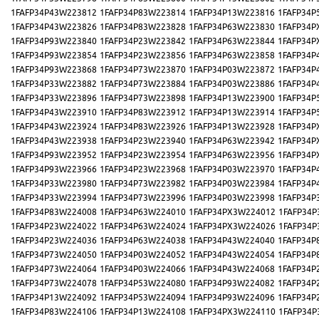
1FAFP34P43W223812
1FAFP34P83W223814
1FAFP34P13W223816
1FAFP34P
1FAFP34P43W223826
1FAFP34P83W223828
1FAFP34P63W223830
1FAFP34P
1FAFP34P93W223840
1FAFP34P23W223842
1FAFP34P63W223844
1FAFP34P
1FAFP34P93W223854
1FAFP34P23W223856
1FAFP34P63W223858
1FAFP34P
1FAFP34P93W223868
1FAFP34P73W223870
1FAFP34P03W223872
1FAFP34P
1FAFP34P33W223882
1FAFP34P73W223884
1FAFP34P03W223886
1FAFP34P
1FAFP34P33W223896
1FAFP34P73W223898
1FAFP34P13W223900
1FAFP34P
1FAFP34P43W223910
1FAFP34P83W223912
1FAFP34P13W223914
1FAFP34P
1FAFP34P43W223924
1FAFP34P83W223926
1FAFP34P13W223928
1FAFP34P
1FAFP34P43W223938
1FAFP34P23W223940
1FAFP34P63W223942
1FAFP34P
1FAFP34P93W223952
1FAFP34P23W223954
1FAFP34P63W223956
1FAFP34P
1FAFP34P93W223966
1FAFP34P23W223968
1FAFP34P03W223970
1FAFP34P
1FAFP34P33W223980
1FAFP34P73W223982
1FAFP34P03W223984
1FAFP34P
1FAFP34P33W223994
1FAFP34P73W223996
1FAFP34P03W223998
1FAFP34P
1FAFP34P83W224008
1FAFP34P63W224010
1FAFP34PX3W224012
1FAFP34P
1FAFP34P23W224022
1FAFP34P63W224024
1FAFP34PX3W224026
1FAFP34P
1FAFP34P23W224036
1FAFP34P63W224038
1FAFP34P43W224040
1FAFP34P
1FAFP34P73W224050
1FAFP34P03W224052
1FAFP34P43W224054
1FAFP34P
1FAFP34P73W224064
1FAFP34P03W224066
1FAFP34P43W224068
1FAFP34P
1FAFP34P73W224078
1FAFP34P53W224080
1FAFP34P93W224082
1FAFP34P
1FAFP34P13W224092
1FAFP34P53W224094
1FAFP34P93W224096
1FAFP34P
1FAFP34P83W224106
1FAFP34P13W224108
1FAFP34PX3W224110
1FAFP34P