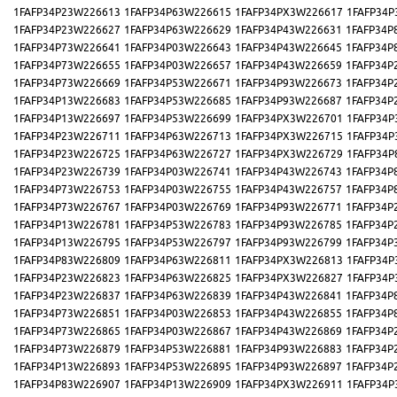
1FAFP34P23W226613
1FAFP34P63W226615
1FAFP34PX3W226617
1FAFP34P
1FAFP34P23W226627
1FAFP34P63W226629
1FAFP34P43W226631
1FAFP34P
1FAFP34P73W226641
1FAFP34P03W226643
1FAFP34P43W226645
1FAFP34P
1FAFP34P73W226655
1FAFP34P03W226657
1FAFP34P43W226659
1FAFP34P
1FAFP34P73W226669
1FAFP34P53W226671
1FAFP34P93W226673
1FAFP34P
1FAFP34P13W226683
1FAFP34P53W226685
1FAFP34P93W226687
1FAFP34P
1FAFP34P13W226697
1FAFP34P53W226699
1FAFP34PX3W226701
1FAFP34P
1FAFP34P23W226711
1FAFP34P63W226713
1FAFP34PX3W226715
1FAFP34P
1FAFP34P23W226725
1FAFP34P63W226727
1FAFP34PX3W226729
1FAFP34P
1FAFP34P23W226739
1FAFP34P03W226741
1FAFP34P43W226743
1FAFP34P
1FAFP34P73W226753
1FAFP34P03W226755
1FAFP34P43W226757
1FAFP34P
1FAFP34P73W226767
1FAFP34P03W226769
1FAFP34P93W226771
1FAFP34P
1FAFP34P13W226781
1FAFP34P53W226783
1FAFP34P93W226785
1FAFP34P
1FAFP34P13W226795
1FAFP34P53W226797
1FAFP34P93W226799
1FAFP34P
1FAFP34P83W226809
1FAFP34P63W226811
1FAFP34PX3W226813
1FAFP34P
1FAFP34P23W226823
1FAFP34P63W226825
1FAFP34PX3W226827
1FAFP34P
1FAFP34P23W226837
1FAFP34P63W226839
1FAFP34P43W226841
1FAFP34P
1FAFP34P73W226851
1FAFP34P03W226853
1FAFP34P43W226855
1FAFP34P
1FAFP34P73W226865
1FAFP34P03W226867
1FAFP34P43W226869
1FAFP34P
1FAFP34P73W226879
1FAFP34P53W226881
1FAFP34P93W226883
1FAFP34P
1FAFP34P13W226893
1FAFP34P53W226895
1FAFP34P93W226897
1FAFP34P
1FAFP34P83W226907
1FAFP34P13W226909
1FAFP34PX3W226911
1FAFP34P