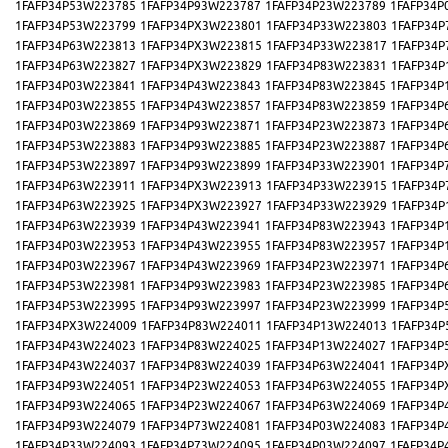
1FAFP34P53W223785
1FAFP34P93W223787
1FAFP34P23W223789
1FAFP34P
1FAFP34P53W223799
1FAFP34PX3W223801
1FAFP34P33W223803
1FAFP34P
1FAFP34P63W223813
1FAFP34PX3W223815
1FAFP34P33W223817
1FAFP34P
1FAFP34P63W223827
1FAFP34PX3W223829
1FAFP34P83W223831
1FAFP34P
1FAFP34P03W223841
1FAFP34P43W223843
1FAFP34P83W223845
1FAFP34P
1FAFP34P03W223855
1FAFP34P43W223857
1FAFP34P83W223859
1FAFP34P
1FAFP34P03W223869
1FAFP34P93W223871
1FAFP34P23W223873
1FAFP34P
1FAFP34P53W223883
1FAFP34P93W223885
1FAFP34P23W223887
1FAFP34P
1FAFP34P53W223897
1FAFP34P93W223899
1FAFP34P33W223901
1FAFP34P
1FAFP34P63W223911
1FAFP34PX3W223913
1FAFP34P33W223915
1FAFP34P
1FAFP34P63W223925
1FAFP34PX3W223927
1FAFP34P33W223929
1FAFP34P
1FAFP34P63W223939
1FAFP34P43W223941
1FAFP34P83W223943
1FAFP34P
1FAFP34P03W223953
1FAFP34P43W223955
1FAFP34P83W223957
1FAFP34P
1FAFP34P03W223967
1FAFP34P43W223969
1FAFP34P23W223971
1FAFP34P
1FAFP34P53W223981
1FAFP34P93W223983
1FAFP34P23W223985
1FAFP34P
1FAFP34P53W223995
1FAFP34P93W223997
1FAFP34P23W223999
1FAFP34P
1FAFP34PX3W224009
1FAFP34P83W224011
1FAFP34P13W224013
1FAFP34P
1FAFP34P43W224023
1FAFP34P83W224025
1FAFP34P13W224027
1FAFP34P
1FAFP34P43W224037
1FAFP34P83W224039
1FAFP34P63W224041
1FAFP34P
1FAFP34P93W224051
1FAFP34P23W224053
1FAFP34P63W224055
1FAFP34P
1FAFP34P93W224065
1FAFP34P23W224067
1FAFP34P63W224069
1FAFP34P
1FAFP34P93W224079
1FAFP34P73W224081
1FAFP34P03W224083
1FAFP34P
1FAFP34P33W224093
1FAFP34P73W224095
1FAFP34P03W224097
1FAFP34P