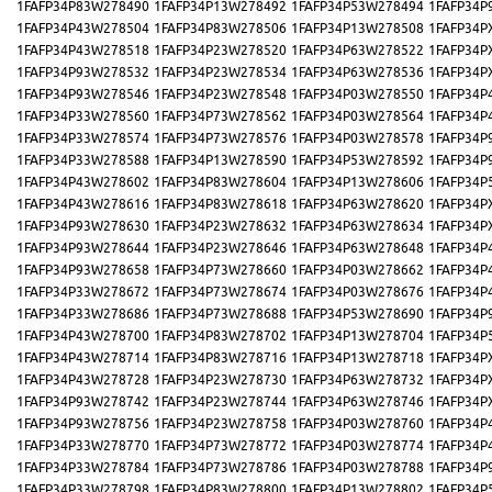
1FAFP34P83W278490
1FAFP34P13W278492
1FAFP34P53W278494
1FAFP34P
1FAFP34P43W278504
1FAFP34P83W278506
1FAFP34P13W278508
1FAFP34P
1FAFP34P43W278518
1FAFP34P23W278520
1FAFP34P63W278522
1FAFP34P
1FAFP34P93W278532
1FAFP34P23W278534
1FAFP34P63W278536
1FAFP34P
1FAFP34P93W278546
1FAFP34P23W278548
1FAFP34P03W278550
1FAFP34P
1FAFP34P33W278560
1FAFP34P73W278562
1FAFP34P03W278564
1FAFP34P
1FAFP34P33W278574
1FAFP34P73W278576
1FAFP34P03W278578
1FAFP34P
1FAFP34P33W278588
1FAFP34P13W278590
1FAFP34P53W278592
1FAFP34P
1FAFP34P43W278602
1FAFP34P83W278604
1FAFP34P13W278606
1FAFP34P
1FAFP34P43W278616
1FAFP34P83W278618
1FAFP34P63W278620
1FAFP34P
1FAFP34P93W278630
1FAFP34P23W278632
1FAFP34P63W278634
1FAFP34P
1FAFP34P93W278644
1FAFP34P23W278646
1FAFP34P63W278648
1FAFP34P
1FAFP34P93W278658
1FAFP34P73W278660
1FAFP34P03W278662
1FAFP34P
1FAFP34P33W278672
1FAFP34P73W278674
1FAFP34P03W278676
1FAFP34P
1FAFP34P33W278686
1FAFP34P73W278688
1FAFP34P53W278690
1FAFP34P
1FAFP34P43W278700
1FAFP34P83W278702
1FAFP34P13W278704
1FAFP34P
1FAFP34P43W278714
1FAFP34P83W278716
1FAFP34P13W278718
1FAFP34P
1FAFP34P43W278728
1FAFP34P23W278730
1FAFP34P63W278732
1FAFP34P
1FAFP34P93W278742
1FAFP34P23W278744
1FAFP34P63W278746
1FAFP34P
1FAFP34P93W278756
1FAFP34P23W278758
1FAFP34P03W278760
1FAFP34P
1FAFP34P33W278770
1FAFP34P73W278772
1FAFP34P03W278774
1FAFP34P
1FAFP34P33W278784
1FAFP34P73W278786
1FAFP34P03W278788
1FAFP34P
1FAFP34P33W278798
1FAFP34P83W278800
1FAFP34P13W278802
1FAFP34P