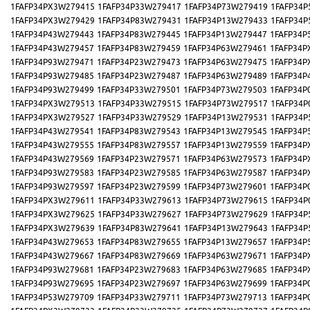
1FAFP34PX3W279415
1FAFP34P33W279417
1FAFP34P73W279419
1FAFP34P
1FAFP34PX3W279429
1FAFP34P83W279431
1FAFP34P13W279433
1FAFP34P
1FAFP34P43W279443
1FAFP34P83W279445
1FAFP34P13W279447
1FAFP34P
1FAFP34P43W279457
1FAFP34P83W279459
1FAFP34P63W279461
1FAFP34P
1FAFP34P93W279471
1FAFP34P23W279473
1FAFP34P63W279475
1FAFP34P
1FAFP34P93W279485
1FAFP34P23W279487
1FAFP34P63W279489
1FAFP34P
1FAFP34P93W279499
1FAFP34P33W279501
1FAFP34P73W279503
1FAFP34P
1FAFP34PX3W279513
1FAFP34P33W279515
1FAFP34P73W279517
1FAFP34P
1FAFP34PX3W279527
1FAFP34P33W279529
1FAFP34P13W279531
1FAFP34P
1FAFP34P43W279541
1FAFP34P83W279543
1FAFP34P13W279545
1FAFP34P
1FAFP34P43W279555
1FAFP34P83W279557
1FAFP34P13W279559
1FAFP34P
1FAFP34P43W279569
1FAFP34P23W279571
1FAFP34P63W279573
1FAFP34P
1FAFP34P93W279583
1FAFP34P23W279585
1FAFP34P63W279587
1FAFP34P
1FAFP34P93W279597
1FAFP34P23W279599
1FAFP34P73W279601
1FAFP34P
1FAFP34PX3W279611
1FAFP34P33W279613
1FAFP34P73W279615
1FAFP34P
1FAFP34PX3W279625
1FAFP34P33W279627
1FAFP34P73W279629
1FAFP34P
1FAFP34PX3W279639
1FAFP34P83W279641
1FAFP34P13W279643
1FAFP34P
1FAFP34P43W279653
1FAFP34P83W279655
1FAFP34P13W279657
1FAFP34P
1FAFP34P43W279667
1FAFP34P83W279669
1FAFP34P63W279671
1FAFP34P
1FAFP34P93W279681
1FAFP34P23W279683
1FAFP34P63W279685
1FAFP34P
1FAFP34P93W279695
1FAFP34P23W279697
1FAFP34P63W279699
1FAFP34P
1FAFP34P53W279709
1FAFP34P33W279711
1FAFP34P73W279713
1FAFP34P