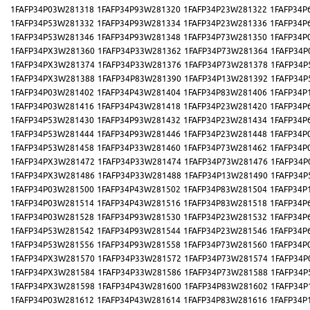
1FAFP34P03W281318
1FAFP34P93W281320
1FAFP34P23W281322
1FAFP34P
1FAFP34P53W281332
1FAFP34P93W281334
1FAFP34P23W281336
1FAFP34P
1FAFP34P53W281346
1FAFP34P93W281348
1FAFP34P73W281350
1FAFP34P
1FAFP34PX3W281360
1FAFP34P33W281362
1FAFP34P73W281364
1FAFP34P
1FAFP34PX3W281374
1FAFP34P33W281376
1FAFP34P73W281378
1FAFP34P
1FAFP34PX3W281388
1FAFP34P83W281390
1FAFP34P13W281392
1FAFP34P
1FAFP34P03W281402
1FAFP34P43W281404
1FAFP34P83W281406
1FAFP34P
1FAFP34P03W281416
1FAFP34P43W281418
1FAFP34P23W281420
1FAFP34P
1FAFP34P53W281430
1FAFP34P93W281432
1FAFP34P23W281434
1FAFP34P
1FAFP34P53W281444
1FAFP34P93W281446
1FAFP34P23W281448
1FAFP34P
1FAFP34P53W281458
1FAFP34P33W281460
1FAFP34P73W281462
1FAFP34P
1FAFP34PX3W281472
1FAFP34P33W281474
1FAFP34P73W281476
1FAFP34P
1FAFP34PX3W281486
1FAFP34P33W281488
1FAFP34P13W281490
1FAFP34P
1FAFP34P03W281500
1FAFP34P43W281502
1FAFP34P83W281504
1FAFP34P
1FAFP34P03W281514
1FAFP34P43W281516
1FAFP34P83W281518
1FAFP34P
1FAFP34P03W281528
1FAFP34P93W281530
1FAFP34P23W281532
1FAFP34P
1FAFP34P53W281542
1FAFP34P93W281544
1FAFP34P23W281546
1FAFP34P
1FAFP34P53W281556
1FAFP34P93W281558
1FAFP34P73W281560
1FAFP34P
1FAFP34PX3W281570
1FAFP34P33W281572
1FAFP34P73W281574
1FAFP34P
1FAFP34PX3W281584
1FAFP34P33W281586
1FAFP34P73W281588
1FAFP34P
1FAFP34PX3W281598
1FAFP34P43W281600
1FAFP34P83W281602
1FAFP34P
1FAFP34P03W281612
1FAFP34P43W281614
1FAFP34P83W281616
1FAFP34P