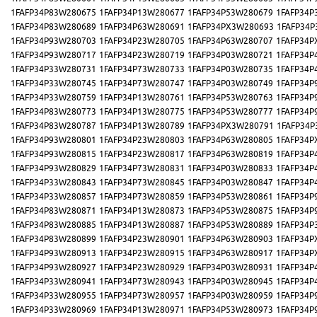
1FAFP34P83W280675
1FAFP34P13W280677
1FAFP34P53W280679
1FAFP34P
1FAFP34P83W280689
1FAFP34P63W280691
1FAFP34PX3W280693
1FAFP34P
1FAFP34P93W280703
1FAFP34P23W280705
1FAFP34P63W280707
1FAFP34P
1FAFP34P93W280717
1FAFP34P23W280719
1FAFP34P03W280721
1FAFP34P
1FAFP34P33W280731
1FAFP34P73W280733
1FAFP34P03W280735
1FAFP34P
1FAFP34P33W280745
1FAFP34P73W280747
1FAFP34P03W280749
1FAFP34P
1FAFP34P33W280759
1FAFP34P13W280761
1FAFP34P53W280763
1FAFP34P
1FAFP34P83W280773
1FAFP34P13W280775
1FAFP34P53W280777
1FAFP34P
1FAFP34P83W280787
1FAFP34P13W280789
1FAFP34PX3W280791
1FAFP34P
1FAFP34P93W280801
1FAFP34P23W280803
1FAFP34P63W280805
1FAFP34P
1FAFP34P93W280815
1FAFP34P23W280817
1FAFP34P63W280819
1FAFP34P
1FAFP34P93W280829
1FAFP34P73W280831
1FAFP34P03W280833
1FAFP34P
1FAFP34P33W280843
1FAFP34P73W280845
1FAFP34P03W280847
1FAFP34P
1FAFP34P33W280857
1FAFP34P73W280859
1FAFP34P53W280861
1FAFP34P
1FAFP34P83W280871
1FAFP34P13W280873
1FAFP34P53W280875
1FAFP34P
1FAFP34P83W280885
1FAFP34P13W280887
1FAFP34P53W280889
1FAFP34P
1FAFP34P83W280899
1FAFP34P23W280901
1FAFP34P63W280903
1FAFP34P
1FAFP34P93W280913
1FAFP34P23W280915
1FAFP34P63W280917
1FAFP34P
1FAFP34P93W280927
1FAFP34P23W280929
1FAFP34P03W280931
1FAFP34P
1FAFP34P33W280941
1FAFP34P73W280943
1FAFP34P03W280945
1FAFP34P
1FAFP34P33W280955
1FAFP34P73W280957
1FAFP34P03W280959
1FAFP34P
1FAFP34P33W280969
1FAFP34P13W280971
1FAFP34P53W280973
1FAFP34P