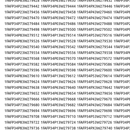
1FAFP34P83W279428
1FAFP34P63W279430
1FAFP34PX3W279432
1FAFP34P
1FAFP34P23W279442
1FAFP34P63W279444
1FAFP34PX3W279446
1FAFP34P
1FAFP34P23W279456
1FAFP34P63W279458
1FAFP34P43W279460
1FAFP34P
1FAFP34P73W279470
1FAFP34P03W279472
1FAFP34P43W279474
1FAFP34P
1FAFP34P73W279484
1FAFP34P03W279486
1FAFP34P43W279488
1FAFP34P
1FAFP34P73W279498
1FAFP34P13W279500
1FAFP34P53W279502
1FAFP34P
1FAFP34P83W279512
1FAFP34P13W279514
1FAFP34P53W279516
1FAFP34P
1FAFP34P83W279526
1FAFP34P13W279528
1FAFP34PX3W279530
1FAFP34P
1FAFP34P23W279540
1FAFP34P63W279542
1FAFP34PX3W279544
1FAFP34P
1FAFP34P23W279554
1FAFP34P63W279556
1FAFP34PX3W279558
1FAFP34P
1FAFP34P23W279568
1FAFP34P03W279570
1FAFP34P43W279572
1FAFP34P
1FAFP34P73W279582
1FAFP34P03W279584
1FAFP34P43W279586
1FAFP34P
1FAFP34P73W279596
1FAFP34P03W279598
1FAFP34P53W279600
1FAFP34P
1FAFP34P83W279610
1FAFP34P13W279612
1FAFP34P53W279614
1FAFP34P
1FAFP34P83W279624
1FAFP34P13W279626
1FAFP34P53W279628
1FAFP34P
1FAFP34P83W279638
1FAFP34P63W279640
1FAFP34PX3W279642
1FAFP34P
1FAFP34P23W279652
1FAFP34P63W279654
1FAFP34PX3W279656
1FAFP34P
1FAFP34P23W279666
1FAFP34P63W279668
1FAFP34P43W279670
1FAFP34P
1FAFP34P73W279680
1FAFP34P03W279682
1FAFP34P43W279684
1FAFP34P
1FAFP34P73W279694
1FAFP34P03W279696
1FAFP34P43W279698
1FAFP34P
1FAFP34P33W279708
1FAFP34P13W279710
1FAFP34P53W279712
1FAFP34P
1FAFP34P83W279722
1FAFP34P13W279724
1FAFP34P53W279726
1FAFP34P
1FAFP34P83W279736
1FAFP34P13W279738
1FAFP34PX3W279740
1FAFP34P