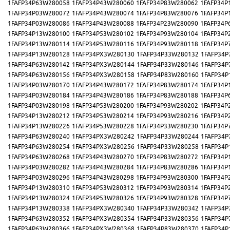
1FAFP34P63W280058
1FAFP34P43W280060
1FAFP34P83W280062
1FAFP34P
1FAFP34P03W280072
1FAFP34P43W280074
1FAFP34P83W280076
1FAFP34P
1FAFP34P03W280086
1FAFP34P43W280088
1FAFP34P23W280090
1FAFP34P
1FAFP34P13W280100
1FAFP34P53W280102
1FAFP34P93W280104
1FAFP34P
1FAFP34P13W280114
1FAFP34P53W280116
1FAFP34P93W280118
1FAFP34P
1FAFP34P13W280128
1FAFP34PX3W280130
1FAFP34P33W280132
1FAFP34P
1FAFP34P63W280142
1FAFP34PX3W280144
1FAFP34P33W280146
1FAFP34P
1FAFP34P63W280156
1FAFP34PX3W280158
1FAFP34P83W280160
1FAFP34P
1FAFP34P03W280170
1FAFP34P43W280172
1FAFP34P83W280174
1FAFP34P
1FAFP34P03W280184
1FAFP34P43W280186
1FAFP34P83W280188
1FAFP34P
1FAFP34P03W280198
1FAFP34P53W280200
1FAFP34P93W280202
1FAFP34P
1FAFP34P13W280212
1FAFP34P53W280214
1FAFP34P93W280216
1FAFP34P
1FAFP34P13W280226
1FAFP34P53W280228
1FAFP34P33W280230
1FAFP34P
1FAFP34P63W280240
1FAFP34PX3W280242
1FAFP34P33W280244
1FAFP34P
1FAFP34P63W280254
1FAFP34PX3W280256
1FAFP34P33W280258
1FAFP34P
1FAFP34P63W280268
1FAFP34P43W280270
1FAFP34P83W280272
1FAFP34P
1FAFP34P03W280282
1FAFP34P43W280284
1FAFP34P83W280286
1FAFP34P
1FAFP34P03W280296
1FAFP34P43W280298
1FAFP34P93W280300
1FAFP34P
1FAFP34P13W280310
1FAFP34P53W280312
1FAFP34P93W280314
1FAFP34P
1FAFP34P13W280324
1FAFP34P53W280326
1FAFP34P93W280328
1FAFP34P
1FAFP34P13W280338
1FAFP34PX3W280340
1FAFP34P33W280342
1FAFP34P
1FAFP34P63W280352
1FAFP34PX3W280354
1FAFP34P33W280356
1FAFP34P
1FAFP34P63W280366
1FAFP34PX3W280368
1FAFP34P83W280370
1FAFP34P