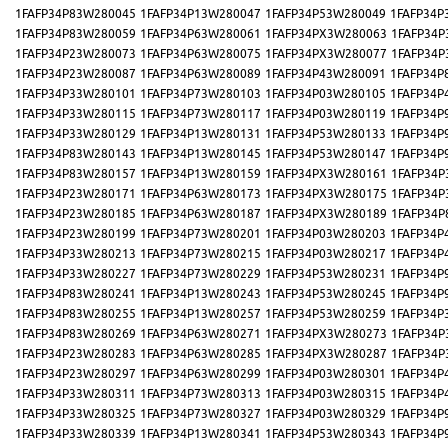
1FAFP34P83W280045
1FAFP34P13W280047
1FAFP34P53W280049
1FAFP34P
1FAFP34P83W280059
1FAFP34P63W280061
1FAFP34PX3W280063
1FAFP34P
1FAFP34P23W280073
1FAFP34P63W280075
1FAFP34PX3W280077
1FAFP34P
1FAFP34P23W280087
1FAFP34P63W280089
1FAFP34P43W280091
1FAFP34P
1FAFP34P33W280101
1FAFP34P73W280103
1FAFP34P03W280105
1FAFP34P
1FAFP34P33W280115
1FAFP34P73W280117
1FAFP34P03W280119
1FAFP34P
1FAFP34P33W280129
1FAFP34P13W280131
1FAFP34P53W280133
1FAFP34P
1FAFP34P83W280143
1FAFP34P13W280145
1FAFP34P53W280147
1FAFP34P
1FAFP34P83W280157
1FAFP34P13W280159
1FAFP34PX3W280161
1FAFP34P
1FAFP34P23W280171
1FAFP34P63W280173
1FAFP34PX3W280175
1FAFP34P
1FAFP34P23W280185
1FAFP34P63W280187
1FAFP34PX3W280189
1FAFP34P
1FAFP34P23W280199
1FAFP34P73W280201
1FAFP34P03W280203
1FAFP34P
1FAFP34P33W280213
1FAFP34P73W280215
1FAFP34P03W280217
1FAFP34P
1FAFP34P33W280227
1FAFP34P73W280229
1FAFP34P53W280231
1FAFP34P
1FAFP34P83W280241
1FAFP34P13W280243
1FAFP34P53W280245
1FAFP34P
1FAFP34P83W280255
1FAFP34P13W280257
1FAFP34P53W280259
1FAFP34P
1FAFP34P83W280269
1FAFP34P63W280271
1FAFP34PX3W280273
1FAFP34P
1FAFP34P23W280283
1FAFP34P63W280285
1FAFP34PX3W280287
1FAFP34P
1FAFP34P23W280297
1FAFP34P63W280299
1FAFP34P03W280301
1FAFP34P
1FAFP34P33W280311
1FAFP34P73W280313
1FAFP34P03W280315
1FAFP34P
1FAFP34P33W280325
1FAFP34P73W280327
1FAFP34P03W280329
1FAFP34P
1FAFP34P33W280339
1FAFP34P13W280341
1FAFP34P53W280343
1FAFP34P