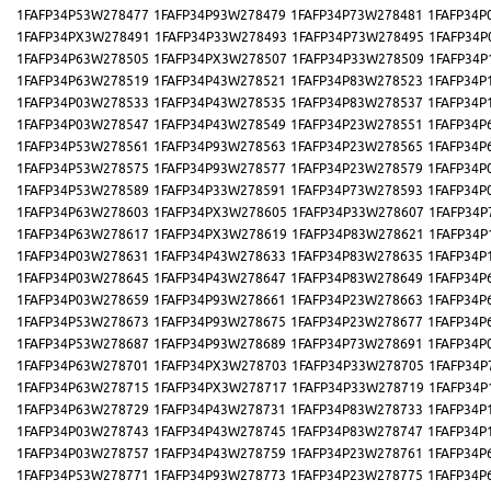
1FAFP34P53W278477
1FAFP34P93W278479
1FAFP34P73W278481
1FAFP34P
1FAFP34PX3W278491
1FAFP34P33W278493
1FAFP34P73W278495
1FAFP34P
1FAFP34P63W278505
1FAFP34PX3W278507
1FAFP34P33W278509
1FAFP34P
1FAFP34P63W278519
1FAFP34P43W278521
1FAFP34P83W278523
1FAFP34P
1FAFP34P03W278533
1FAFP34P43W278535
1FAFP34P83W278537
1FAFP34P
1FAFP34P03W278547
1FAFP34P43W278549
1FAFP34P23W278551
1FAFP34P
1FAFP34P53W278561
1FAFP34P93W278563
1FAFP34P23W278565
1FAFP34P
1FAFP34P53W278575
1FAFP34P93W278577
1FAFP34P23W278579
1FAFP34P
1FAFP34P53W278589
1FAFP34P33W278591
1FAFP34P73W278593
1FAFP34P
1FAFP34P63W278603
1FAFP34PX3W278605
1FAFP34P33W278607
1FAFP34P
1FAFP34P63W278617
1FAFP34PX3W278619
1FAFP34P83W278621
1FAFP34P
1FAFP34P03W278631
1FAFP34P43W278633
1FAFP34P83W278635
1FAFP34P
1FAFP34P03W278645
1FAFP34P43W278647
1FAFP34P83W278649
1FAFP34P
1FAFP34P03W278659
1FAFP34P93W278661
1FAFP34P23W278663
1FAFP34P
1FAFP34P53W278673
1FAFP34P93W278675
1FAFP34P23W278677
1FAFP34P
1FAFP34P53W278687
1FAFP34P93W278689
1FAFP34P73W278691
1FAFP34P
1FAFP34P63W278701
1FAFP34PX3W278703
1FAFP34P33W278705
1FAFP34P
1FAFP34P63W278715
1FAFP34PX3W278717
1FAFP34P33W278719
1FAFP34P
1FAFP34P63W278729
1FAFP34P43W278731
1FAFP34P83W278733
1FAFP34P
1FAFP34P03W278743
1FAFP34P43W278745
1FAFP34P83W278747
1FAFP34P
1FAFP34P03W278757
1FAFP34P43W278759
1FAFP34P23W278761
1FAFP34P
1FAFP34P53W278771
1FAFP34P93W278773
1FAFP34P23W278775
1FAFP34P