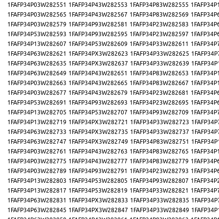
1FAFP34P03W282551
1FAFP34P43W282553
1FAFP34P83W282555
1FAFP34P
1FAFP34P03W282565
1FAFP34P43W282567
1FAFP34P83W282569
1FAFP34P
1FAFP34P03W282579
1FAFP34P93W282581
1FAFP34P23W282583
1FAFP34P
1FAFP34P53W282593
1FAFP34P93W282595
1FAFP34P23W282597
1FAFP34P
1FAFP34P13W282607
1FAFP34P53W282609
1FAFP34P33W282611
1FAFP34P
1FAFP34P63W282621
1FAFP34PX3W282623
1FAFP34P33W282625
1FAFP34P
1FAFP34P63W282635
1FAFP34PX3W282637
1FAFP34P33W282639
1FAFP34P
1FAFP34P63W282649
1FAFP34P43W282651
1FAFP34P83W282653
1FAFP34P
1FAFP34P03W282663
1FAFP34P43W282665
1FAFP34P83W282667
1FAFP34P
1FAFP34P03W282677
1FAFP34P43W282679
1FAFP34P23W282681
1FAFP34P
1FAFP34P53W282691
1FAFP34P93W282693
1FAFP34P23W282695
1FAFP34P
1FAFP34P13W282705
1FAFP34P53W282707
1FAFP34P93W282709
1FAFP34P
1FAFP34P13W282719
1FAFP34PX3W282721
1FAFP34P33W282723
1FAFP34P
1FAFP34P63W282733
1FAFP34PX3W282735
1FAFP34P33W282737
1FAFP34P
1FAFP34P63W282747
1FAFP34PX3W282749
1FAFP34P83W282751
1FAFP34P
1FAFP34P03W282761
1FAFP34P43W282763
1FAFP34P83W282765
1FAFP34P
1FAFP34P03W282775
1FAFP34P43W282777
1FAFP34P83W282779
1FAFP34P
1FAFP34P03W282789
1FAFP34P93W282791
1FAFP34P23W282793
1FAFP34P
1FAFP34P13W282803
1FAFP34P53W282805
1FAFP34P93W282807
1FAFP34P
1FAFP34P13W282817
1FAFP34P53W282819
1FAFP34P33W282821
1FAFP34P
1FAFP34P63W282831
1FAFP34PX3W282833
1FAFP34P33W282835
1FAFP34P
1FAFP34P63W282845
1FAFP34PX3W282847
1FAFP34P33W282849
1FAFP34P