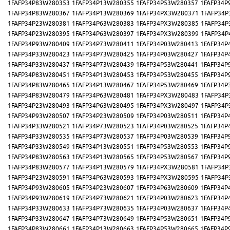
1FAFP34P83W280353
1FAFP34P13W280355
1FAFP34P53W280357
1FAFP34P
1FAFP34P83W280367
1FAFP34P13W280369
1FAFP34PX3W280371
1FAFP34P
1FAFP34P23W280381
1FAFP34P63W280383
1FAFP34PX3W280385
1FAFP34P
1FAFP34P23W280395
1FAFP34P63W280397
1FAFP34PX3W280399
1FAFP34P
1FAFP34P93W280409
1FAFP34P73W280411
1FAFP34P03W280413
1FAFP34P
1FAFP34P33W280423
1FAFP34P73W280425
1FAFP34P03W280427
1FAFP34P
1FAFP34P33W280437
1FAFP34P73W280439
1FAFP34P53W280441
1FAFP34P
1FAFP34P83W280451
1FAFP34P13W280453
1FAFP34P53W280455
1FAFP34P
1FAFP34P83W280465
1FAFP34P13W280467
1FAFP34P53W280469
1FAFP34P
1FAFP34P83W280479
1FAFP34P63W280481
1FAFP34PX3W280483
1FAFP34P
1FAFP34P23W280493
1FAFP34P63W280495
1FAFP34PX3W280497
1FAFP34P
1FAFP34P93W280507
1FAFP34P23W280509
1FAFP34P03W280511
1FAFP34P
1FAFP34P33W280521
1FAFP34P73W280523
1FAFP34P03W280525
1FAFP34P
1FAFP34P33W280535
1FAFP34P73W280537
1FAFP34P03W280539
1FAFP34P
1FAFP34P33W280549
1FAFP34P13W280551
1FAFP34P53W280553
1FAFP34P
1FAFP34P83W280563
1FAFP34P13W280565
1FAFP34P53W280567
1FAFP34P
1FAFP34P83W280577
1FAFP34P13W280579
1FAFP34PX3W280581
1FAFP34P
1FAFP34P23W280591
1FAFP34P63W280593
1FAFP34PX3W280595
1FAFP34P
1FAFP34P93W280605
1FAFP34P23W280607
1FAFP34P63W280609
1FAFP34P
1FAFP34P93W280619
1FAFP34P73W280621
1FAFP34P03W280623
1FAFP34P
1FAFP34P33W280633
1FAFP34P73W280635
1FAFP34P03W280637
1FAFP34P
1FAFP34P33W280647
1FAFP34P73W280649
1FAFP34P53W280651
1FAFP34P
1FAFP34P83W280661
1FAFP34P13W280663
1FAFP34P53W280665
1FAFP34P