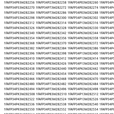
1FAFP34P93W282256
1FAFP34P23W282258
1FAFP34P03W282260
1FAFP34P
1FAFP34P33W282270
1FAFP34P73W282272
1FAFP34P03W282274
1FAFP34P
1FAFP34P33W282284
1FAFP34P73W282286
1FAFP34P03W282288
1FAFP34P
1FAFP34P33W282298
1FAFP34P83W282300
1FAFP34P13W282302
1FAFP34P
1FAFP34P43W282312
1FAFP34P83W282314
1FAFP34P13W282316
1FAFP34P
1FAFP34P43W282326
1FAFP34P83W282328
1FAFP34P63W282330
1FAFP34P
1FAFP34P93W282340
1FAFP34P23W282342
1FAFP34P63W282344
1FAFP34P
1FAFP34P93W282354
1FAFP34P23W282356
1FAFP34P63W282358
1FAFP34P
1FAFP34P93W282368
1FAFP34P73W282370
1FAFP34P03W282372
1FAFP34P
1FAFP34P33W282382
1FAFP34P73W282384
1FAFP34P03W282386
1FAFP34P
1FAFP34P33W282396
1FAFP34P73W282398
1FAFP34P13W282400
1FAFP34P
1FAFP34P43W282410
1FAFP34P83W282412
1FAFP34P13W282414
1FAFP34P
1FAFP34P43W282424
1FAFP34P83W282426
1FAFP34P13W282428
1FAFP34P
1FAFP34P43W282438
1FAFP34P23W282440
1FAFP34P63W282442
1FAFP34P
1FAFP34P93W282452
1FAFP34P23W282454
1FAFP34P63W282456
1FAFP34P
1FAFP34P93W282466
1FAFP34P23W282468
1FAFP34P03W282470
1FAFP34P
1FAFP34P33W282480
1FAFP34P73W282482
1FAFP34P03W282484
1FAFP34P
1FAFP34P33W282494
1FAFP34P73W282496
1FAFP34P03W282498
1FAFP34P
1FAFP34PX3W282508
1FAFP34P83W282510
1FAFP34P13W282512
1FAFP34P
1FAFP34P43W282522
1FAFP34P83W282524
1FAFP34P13W282526
1FAFP34P
1FAFP34P43W282536
1FAFP34P83W282538
1FAFP34P63W282540
1FAFP34P
1FAFP34P93W282550
1FAFP34P23W282552
1FAFP34P63W282554
1FAFP34P