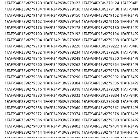
1FAFP34P23W279120
1FAFP34P63W279122
1FAFP34PX3W279124
1FAFP34P
1FAFP34P23W279134
1FAFP34P63W279136
1FAFP34PX3W279138
1FAFP34P
1FAFP34P23W279148
1FAFP34P03W279150
1FAFP34P43W279152
1FAFP34P
1FAFP34P73W279162
1FAFP34P03W279164
1FAFP34P43W279166
1FAFP34P
1FAFP34P73W279176
1FAFP34P03W279178
1FAFP34P93W279180
1FAFP34P
1FAFP34P13W279190
1FAFP34P53W279192
1FAFP34P93W279194
1FAFP34P
1FAFP34P83W279204
1FAFP34P13W279206
1FAFP34P53W279208
1FAFP34P
1FAFP34P83W279218
1FAFP34P63W279220
1FAFP34PX3W279222
1FAFP34P
1FAFP34P23W279232
1FAFP34P63W279234
1FAFP34PX3W279236
1FAFP34P
1FAFP34P23W279246
1FAFP34P63W279248
1FAFP34P43W279250
1FAFP34P
1FAFP34P73W279260
1FAFP34P03W279262
1FAFP34P43W279264
1FAFP34P
1FAFP34P73W279274
1FAFP34P03W279276
1FAFP34P43W279278
1FAFP34P
1FAFP34P73W279288
1FAFP34P53W279290
1FAFP34P93W279292
1FAFP34P
1FAFP34P83W279302
1FAFP34P13W279304
1FAFP34P53W279306
1FAFP34P
1FAFP34P83W279316
1FAFP34P13W279318
1FAFP34PX3W279320
1FAFP34P
1FAFP34P23W279330
1FAFP34P63W279332
1FAFP34PX3W279334
1FAFP34P
1FAFP34P23W279344
1FAFP34P63W279346
1FAFP34PX3W279348
1FAFP34P
1FAFP34P23W279358
1FAFP34P03W279360
1FAFP34P43W279362
1FAFP34P
1FAFP34P73W279372
1FAFP34P03W279374
1FAFP34P43W279376
1FAFP34P
1FAFP34P73W279386
1FAFP34P03W279388
1FAFP34P93W279390
1FAFP34P
1FAFP34P83W279400
1FAFP34P13W279402
1FAFP34P53W279404
1FAFP34P
1FAFP34P83W279414
1FAFP34P13W279416
1FAFP34P53W279418
1FAFP34P