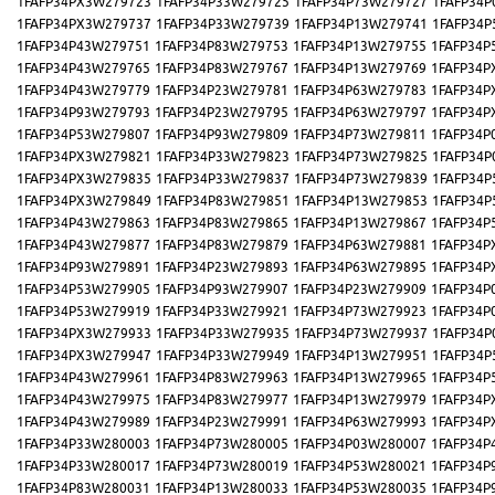
1FAFP34PX3W279723
1FAFP34P33W279725
1FAFP34P73W279727
1FAFP34P
1FAFP34PX3W279737
1FAFP34P33W279739
1FAFP34P13W279741
1FAFP34P
1FAFP34P43W279751
1FAFP34P83W279753
1FAFP34P13W279755
1FAFP34P
1FAFP34P43W279765
1FAFP34P83W279767
1FAFP34P13W279769
1FAFP34P
1FAFP34P43W279779
1FAFP34P23W279781
1FAFP34P63W279783
1FAFP34P
1FAFP34P93W279793
1FAFP34P23W279795
1FAFP34P63W279797
1FAFP34P
1FAFP34P53W279807
1FAFP34P93W279809
1FAFP34P73W279811
1FAFP34P
1FAFP34PX3W279821
1FAFP34P33W279823
1FAFP34P73W279825
1FAFP34P
1FAFP34PX3W279835
1FAFP34P33W279837
1FAFP34P73W279839
1FAFP34P
1FAFP34PX3W279849
1FAFP34P83W279851
1FAFP34P13W279853
1FAFP34P
1FAFP34P43W279863
1FAFP34P83W279865
1FAFP34P13W279867
1FAFP34P
1FAFP34P43W279877
1FAFP34P83W279879
1FAFP34P63W279881
1FAFP34P
1FAFP34P93W279891
1FAFP34P23W279893
1FAFP34P63W279895
1FAFP34P
1FAFP34P53W279905
1FAFP34P93W279907
1FAFP34P23W279909
1FAFP34P
1FAFP34P53W279919
1FAFP34P33W279921
1FAFP34P73W279923
1FAFP34P
1FAFP34PX3W279933
1FAFP34P33W279935
1FAFP34P73W279937
1FAFP34P
1FAFP34PX3W279947
1FAFP34P33W279949
1FAFP34P13W279951
1FAFP34P
1FAFP34P43W279961
1FAFP34P83W279963
1FAFP34P13W279965
1FAFP34P
1FAFP34P43W279975
1FAFP34P83W279977
1FAFP34P13W279979
1FAFP34P
1FAFP34P43W279989
1FAFP34P23W279991
1FAFP34P63W279993
1FAFP34P
1FAFP34P33W280003
1FAFP34P73W280005
1FAFP34P03W280007
1FAFP34P
1FAFP34P33W280017
1FAFP34P73W280019
1FAFP34P53W280021
1FAFP34P
1FAFP34P83W280031
1FAFP34P13W280033
1FAFP34P53W280035
1FAFP34P