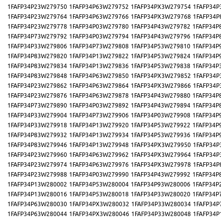
1FAFP34P23W279750
1FAFP34P63W279752
1FAFP34PX3W279754
1FAFP34P
1FAFP34P23W279764
1FAFP34P63W279766
1FAFP34PX3W279768
1FAFP34P
1FAFP34P23W279778
1FAFP34P03W279780
1FAFP34P43W279782
1FAFP34P
1FAFP34P73W279792
1FAFP34P03W279794
1FAFP34P43W279796
1FAFP34P
1FAFP34P33W279806
1FAFP34P73W279808
1FAFP34P53W279810
1FAFP34P
1FAFP34P83W279820
1FAFP34P13W279822
1FAFP34P53W279824
1FAFP34P
1FAFP34P83W279834
1FAFP34P13W279836
1FAFP34P53W279838
1FAFP34P
1FAFP34P83W279848
1FAFP34P63W279850
1FAFP34PX3W279852
1FAFP34P
1FAFP34P23W279862
1FAFP34P63W279864
1FAFP34PX3W279866
1FAFP34P
1FAFP34P23W279876
1FAFP34P63W279878
1FAFP34P43W279880
1FAFP34P
1FAFP34P73W279890
1FAFP34P03W279892
1FAFP34P43W279894
1FAFP34P
1FAFP34P33W279904
1FAFP34P73W279906
1FAFP34P03W279908
1FAFP34P
1FAFP34P33W279918
1FAFP34P13W279920
1FAFP34P53W279922
1FAFP34P
1FAFP34P83W279932
1FAFP34P13W279934
1FAFP34P53W279936
1FAFP34P
1FAFP34P83W279946
1FAFP34P13W279948
1FAFP34PX3W279950
1FAFP34P
1FAFP34P23W279960
1FAFP34P63W279962
1FAFP34PX3W279964
1FAFP34P
1FAFP34P23W279974
1FAFP34P63W279976
1FAFP34PX3W279978
1FAFP34P
1FAFP34P23W279988
1FAFP34P03W279990
1FAFP34P43W279992
1FAFP34P
1FAFP34P13W280002
1FAFP34P53W280004
1FAFP34P93W280006
1FAFP34P
1FAFP34P13W280016
1FAFP34P53W280018
1FAFP34P33W280020
1FAFP34P
1FAFP34P63W280030
1FAFP34PX3W280032
1FAFP34P33W280034
1FAFP34P
1FAFP34P63W280044
1FAFP34PX3W280046
1FAFP34P33W280048
1FAFP34P