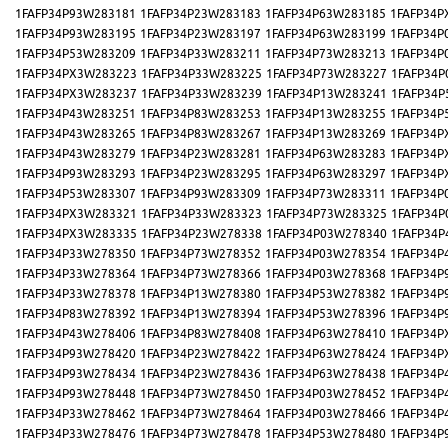
1FAFP34P93W283181
1FAFP34P23W283183
1FAFP34P63W283185
1FAFP34P
1FAFP34P93W283195
1FAFP34P23W283197
1FAFP34P63W283199
1FAFP34P
1FAFP34P53W283209
1FAFP34P33W283211
1FAFP34P73W283213
1FAFP34P
1FAFP34PX3W283223
1FAFP34P33W283225
1FAFP34P73W283227
1FAFP34P
1FAFP34PX3W283237
1FAFP34P33W283239
1FAFP34P13W283241
1FAFP34P
1FAFP34P43W283251
1FAFP34P83W283253
1FAFP34P13W283255
1FAFP34P
1FAFP34P43W283265
1FAFP34P83W283267
1FAFP34P13W283269
1FAFP34P
1FAFP34P43W283279
1FAFP34P23W283281
1FAFP34P63W283283
1FAFP34P
1FAFP34P93W283293
1FAFP34P23W283295
1FAFP34P63W283297
1FAFP34P
1FAFP34P53W283307
1FAFP34P93W283309
1FAFP34P73W283311
1FAFP34P
1FAFP34PX3W283321
1FAFP34P33W283323
1FAFP34P73W283325
1FAFP34P
1FAFP34PX3W283335
1FAFP34P23W278338
1FAFP34P03W278340
1FAFP34P
1FAFP34P33W278350
1FAFP34P73W278352
1FAFP34P03W278354
1FAFP34P
1FAFP34P33W278364
1FAFP34P73W278366
1FAFP34P03W278368
1FAFP34P
1FAFP34P33W278378
1FAFP34P13W278380
1FAFP34P53W278382
1FAFP34P
1FAFP34P83W278392
1FAFP34P13W278394
1FAFP34P53W278396
1FAFP34P
1FAFP34P43W278406
1FAFP34P83W278408
1FAFP34P63W278410
1FAFP34P
1FAFP34P93W278420
1FAFP34P23W278422
1FAFP34P63W278424
1FAFP34P
1FAFP34P93W278434
1FAFP34P23W278436
1FAFP34P63W278438
1FAFP34P
1FAFP34P93W278448
1FAFP34P73W278450
1FAFP34P03W278452
1FAFP34P
1FAFP34P33W278462
1FAFP34P73W278464
1FAFP34P03W278466
1FAFP34P
1FAFP34P33W278476
1FAFP34P73W278478
1FAFP34P53W278480
1FAFP34P