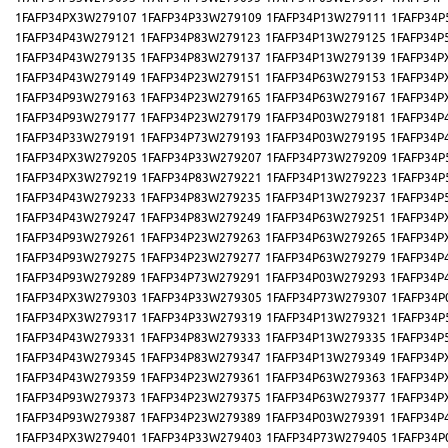
1FAFP34PX3W279107
1FAFP34P33W279109
1FAFP34P13W279111
1FAFP34P
1FAFP34P43W279121
1FAFP34P83W279123
1FAFP34P13W279125
1FAFP34P
1FAFP34P43W279135
1FAFP34P83W279137
1FAFP34P13W279139
1FAFP34P
1FAFP34P43W279149
1FAFP34P23W279151
1FAFP34P63W279153
1FAFP34P
1FAFP34P93W279163
1FAFP34P23W279165
1FAFP34P63W279167
1FAFP34P
1FAFP34P93W279177
1FAFP34P23W279179
1FAFP34P03W279181
1FAFP34P
1FAFP34P33W279191
1FAFP34P73W279193
1FAFP34P03W279195
1FAFP34P
1FAFP34PX3W279205
1FAFP34P33W279207
1FAFP34P73W279209
1FAFP34P
1FAFP34PX3W279219
1FAFP34P83W279221
1FAFP34P13W279223
1FAFP34P
1FAFP34P43W279233
1FAFP34P83W279235
1FAFP34P13W279237
1FAFP34P
1FAFP34P43W279247
1FAFP34P83W279249
1FAFP34P63W279251
1FAFP34P
1FAFP34P93W279261
1FAFP34P23W279263
1FAFP34P63W279265
1FAFP34P
1FAFP34P93W279275
1FAFP34P23W279277
1FAFP34P63W279279
1FAFP34P
1FAFP34P93W279289
1FAFP34P73W279291
1FAFP34P03W279293
1FAFP34P
1FAFP34PX3W279303
1FAFP34P33W279305
1FAFP34P73W279307
1FAFP34P
1FAFP34PX3W279317
1FAFP34P33W279319
1FAFP34P13W279321
1FAFP34P
1FAFP34P43W279331
1FAFP34P83W279333
1FAFP34P13W279335
1FAFP34P
1FAFP34P43W279345
1FAFP34P83W279347
1FAFP34P13W279349
1FAFP34P
1FAFP34P43W279359
1FAFP34P23W279361
1FAFP34P63W279363
1FAFP34P
1FAFP34P93W279373
1FAFP34P23W279375
1FAFP34P63W279377
1FAFP34P
1FAFP34P93W279387
1FAFP34P23W279389
1FAFP34P03W279391
1FAFP34P
1FAFP34PX3W279401
1FAFP34P33W279403
1FAFP34P73W279405
1FAFP34P