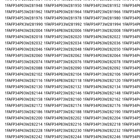
1FAFP34P03W281948
1FAFP34P93W281950
1FAFP34P23W281952
1FAFP34P
1FAFP34P53W281962
1FAFP34P93W281964
1FAFP34P23W281966
1FAFP34P
1FAFP34P53W281976
1FAFP34P93W281978
1FAFP34P73W281980
1FAFP34P
1FAFP34PX3W281990
1FAFP34P33W281992
1FAFP34P73W281994
1FAFP34P
1FAFP34P43W282004
1FAFP34P83W282006
1FAFP34P13W282008
1FAFP34P
1FAFP34P43W282018
1FAFP34P23W282020
1FAFP34P63W282022
1FAFP34P
1FAFP34P93W282032
1FAFP34P23W282034
1FAFP34P63W282036
1FAFP34P
1FAFP34P93W282046
1FAFP34P23W282048
1FAFP34P03W282050
1FAFP34P
1FAFP34P33W282060
1FAFP34P73W282062
1FAFP34P03W282064
1FAFP34P
1FAFP34P33W282074
1FAFP34P73W282076
1FAFP34P03W282078
1FAFP34P
1FAFP34P33W282088
1FAFP34P13W282090
1FAFP34P53W282092
1FAFP34P
1FAFP34P43W282102
1FAFP34P83W282104
1FAFP34P13W282106
1FAFP34P
1FAFP34P43W282116
1FAFP34P83W282118
1FAFP34P63W282120
1FAFP34P
1FAFP34P93W282130
1FAFP34P23W282132
1FAFP34P63W282134
1FAFP34P
1FAFP34P93W282144
1FAFP34P23W282146
1FAFP34P63W282148
1FAFP34P
1FAFP34P93W282158
1FAFP34P73W282160
1FAFP34P03W282162
1FAFP34P
1FAFP34P33W282172
1FAFP34P73W282174
1FAFP34P03W282176
1FAFP34P
1FAFP34P33W282186
1FAFP34P73W282188
1FAFP34P53W282190
1FAFP34P
1FAFP34P43W282200
1FAFP34P83W282202
1FAFP34P13W282204
1FAFP34P
1FAFP34P43W282214
1FAFP34P83W282216
1FAFP34P13W282218
1FAFP34P
1FAFP34P43W282228
1FAFP34P23W282230
1FAFP34P63W282232
1FAFP34P
1FAFP34P93W282242
1FAFP34P23W282244
1FAFP34P63W282246
1FAFP34P