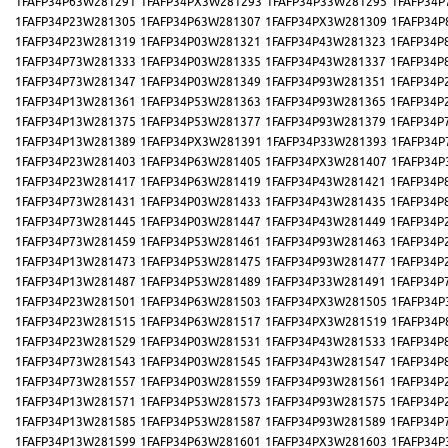
1FAFP34P63W281291
1FAFP34PX3W281293
1FAFP34P33W281295
1FAFP34P
1FAFP34P23W281305
1FAFP34P63W281307
1FAFP34PX3W281309
1FAFP34P
1FAFP34P23W281319
1FAFP34P03W281321
1FAFP34P43W281323
1FAFP34P
1FAFP34P73W281333
1FAFP34P03W281335
1FAFP34P43W281337
1FAFP34P
1FAFP34P73W281347
1FAFP34P03W281349
1FAFP34P93W281351
1FAFP34P
1FAFP34P13W281361
1FAFP34P53W281363
1FAFP34P93W281365
1FAFP34P
1FAFP34P13W281375
1FAFP34P53W281377
1FAFP34P93W281379
1FAFP34P
1FAFP34P13W281389
1FAFP34PX3W281391
1FAFP34P33W281393
1FAFP34P
1FAFP34P23W281403
1FAFP34P63W281405
1FAFP34PX3W281407
1FAFP34P
1FAFP34P23W281417
1FAFP34P63W281419
1FAFP34P43W281421
1FAFP34P
1FAFP34P73W281431
1FAFP34P03W281433
1FAFP34P43W281435
1FAFP34P
1FAFP34P73W281445
1FAFP34P03W281447
1FAFP34P43W281449
1FAFP34P
1FAFP34P73W281459
1FAFP34P53W281461
1FAFP34P93W281463
1FAFP34P
1FAFP34P13W281473
1FAFP34P53W281475
1FAFP34P93W281477
1FAFP34P
1FAFP34P13W281487
1FAFP34P53W281489
1FAFP34P33W281491
1FAFP34P
1FAFP34P23W281501
1FAFP34P63W281503
1FAFP34PX3W281505
1FAFP34P
1FAFP34P23W281515
1FAFP34P63W281517
1FAFP34PX3W281519
1FAFP34P
1FAFP34P23W281529
1FAFP34P03W281531
1FAFP34P43W281533
1FAFP34P
1FAFP34P73W281543
1FAFP34P03W281545
1FAFP34P43W281547
1FAFP34P
1FAFP34P73W281557
1FAFP34P03W281559
1FAFP34P93W281561
1FAFP34P
1FAFP34P13W281571
1FAFP34P53W281573
1FAFP34P93W281575
1FAFP34P
1FAFP34P13W281585
1FAFP34P53W281587
1FAFP34P93W281589
1FAFP34P
1FAFP34P13W281599
1FAFP34P63W281601
1FAFP34PX3W281603
1FAFP34P