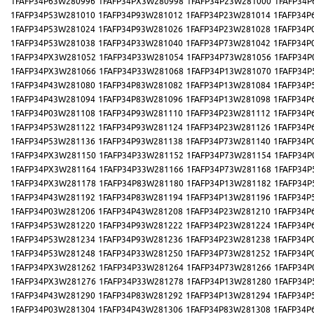
1FAFP34P63W280996
1FAFP34PX3W280998
1FAFP34P23W281000
1FAFP34P
1FAFP34P53W281010
1FAFP34P93W281012
1FAFP34P23W281014
1FAFP34P
1FAFP34P53W281024
1FAFP34P93W281026
1FAFP34P23W281028
1FAFP34P
1FAFP34P53W281038
1FAFP34P33W281040
1FAFP34P73W281042
1FAFP34P
1FAFP34PX3W281052
1FAFP34P33W281054
1FAFP34P73W281056
1FAFP34P
1FAFP34PX3W281066
1FAFP34P33W281068
1FAFP34P13W281070
1FAFP34P
1FAFP34P43W281080
1FAFP34P83W281082
1FAFP34P13W281084
1FAFP34P
1FAFP34P43W281094
1FAFP34P83W281096
1FAFP34P13W281098
1FAFP34P
1FAFP34P03W281108
1FAFP34P93W281110
1FAFP34P23W281112
1FAFP34P
1FAFP34P53W281122
1FAFP34P93W281124
1FAFP34P23W281126
1FAFP34P
1FAFP34P53W281136
1FAFP34P93W281138
1FAFP34P73W281140
1FAFP34P
1FAFP34PX3W281150
1FAFP34P33W281152
1FAFP34P73W281154
1FAFP34P
1FAFP34PX3W281164
1FAFP34P33W281166
1FAFP34P73W281168
1FAFP34P
1FAFP34PX3W281178
1FAFP34P83W281180
1FAFP34P13W281182
1FAFP34P
1FAFP34P43W281192
1FAFP34P83W281194
1FAFP34P13W281196
1FAFP34P
1FAFP34P03W281206
1FAFP34P43W281208
1FAFP34P23W281210
1FAFP34P
1FAFP34P53W281220
1FAFP34P93W281222
1FAFP34P23W281224
1FAFP34P
1FAFP34P53W281234
1FAFP34P93W281236
1FAFP34P23W281238
1FAFP34P
1FAFP34P53W281248
1FAFP34P33W281250
1FAFP34P73W281252
1FAFP34P
1FAFP34PX3W281262
1FAFP34P33W281264
1FAFP34P73W281266
1FAFP34P
1FAFP34PX3W281276
1FAFP34P33W281278
1FAFP34P13W281280
1FAFP34P
1FAFP34P43W281290
1FAFP34P83W281292
1FAFP34P13W281294
1FAFP34P
1FAFP34P03W281304
1FAFP34P43W281306
1FAFP34P83W281308
1FAFP34P