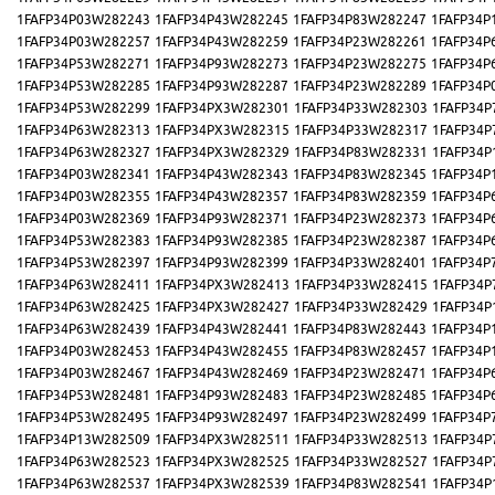
1FAFP34P03W282243
1FAFP34P43W282245
1FAFP34P83W282247
1FAFP34P
1FAFP34P03W282257
1FAFP34P43W282259
1FAFP34P23W282261
1FAFP34P
1FAFP34P53W282271
1FAFP34P93W282273
1FAFP34P23W282275
1FAFP34P
1FAFP34P53W282285
1FAFP34P93W282287
1FAFP34P23W282289
1FAFP34P
1FAFP34P53W282299
1FAFP34PX3W282301
1FAFP34P33W282303
1FAFP34P
1FAFP34P63W282313
1FAFP34PX3W282315
1FAFP34P33W282317
1FAFP34P
1FAFP34P63W282327
1FAFP34PX3W282329
1FAFP34P83W282331
1FAFP34P
1FAFP34P03W282341
1FAFP34P43W282343
1FAFP34P83W282345
1FAFP34P
1FAFP34P03W282355
1FAFP34P43W282357
1FAFP34P83W282359
1FAFP34P
1FAFP34P03W282369
1FAFP34P93W282371
1FAFP34P23W282373
1FAFP34P
1FAFP34P53W282383
1FAFP34P93W282385
1FAFP34P23W282387
1FAFP34P
1FAFP34P53W282397
1FAFP34P93W282399
1FAFP34P33W282401
1FAFP34P
1FAFP34P63W282411
1FAFP34PX3W282413
1FAFP34P33W282415
1FAFP34P
1FAFP34P63W282425
1FAFP34PX3W282427
1FAFP34P33W282429
1FAFP34P
1FAFP34P63W282439
1FAFP34P43W282441
1FAFP34P83W282443
1FAFP34P
1FAFP34P03W282453
1FAFP34P43W282455
1FAFP34P83W282457
1FAFP34P
1FAFP34P03W282467
1FAFP34P43W282469
1FAFP34P23W282471
1FAFP34P
1FAFP34P53W282481
1FAFP34P93W282483
1FAFP34P23W282485
1FAFP34P
1FAFP34P53W282495
1FAFP34P93W282497
1FAFP34P23W282499
1FAFP34P
1FAFP34P13W282509
1FAFP34PX3W282511
1FAFP34P33W282513
1FAFP34P
1FAFP34P63W282523
1FAFP34PX3W282525
1FAFP34P33W282527
1FAFP34P
1FAFP34P63W282537
1FAFP34PX3W282539
1FAFP34P83W282541
1FAFP34P