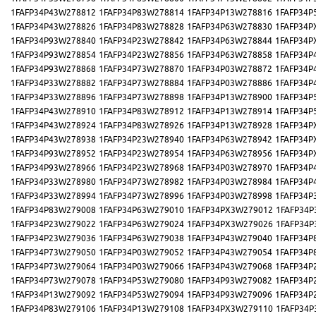
1FAFP34P43W278812
1FAFP34P83W278814
1FAFP34P13W278816
1FAFP34P
1FAFP34P43W278826
1FAFP34P83W278828
1FAFP34P63W278830
1FAFP34P
1FAFP34P93W278840
1FAFP34P23W278842
1FAFP34P63W278844
1FAFP34P
1FAFP34P93W278854
1FAFP34P23W278856
1FAFP34P63W278858
1FAFP34P
1FAFP34P93W278868
1FAFP34P73W278870
1FAFP34P03W278872
1FAFP34P
1FAFP34P33W278882
1FAFP34P73W278884
1FAFP34P03W278886
1FAFP34P
1FAFP34P33W278896
1FAFP34P73W278898
1FAFP34P13W278900
1FAFP34P
1FAFP34P43W278910
1FAFP34P83W278912
1FAFP34P13W278914
1FAFP34P
1FAFP34P43W278924
1FAFP34P83W278926
1FAFP34P13W278928
1FAFP34P
1FAFP34P43W278938
1FAFP34P23W278940
1FAFP34P63W278942
1FAFP34P
1FAFP34P93W278952
1FAFP34P23W278954
1FAFP34P63W278956
1FAFP34P
1FAFP34P93W278966
1FAFP34P23W278968
1FAFP34P03W278970
1FAFP34P
1FAFP34P33W278980
1FAFP34P73W278982
1FAFP34P03W278984
1FAFP34P
1FAFP34P33W278994
1FAFP34P73W278996
1FAFP34P03W278998
1FAFP34P
1FAFP34P83W279008
1FAFP34P63W279010
1FAFP34PX3W279012
1FAFP34P
1FAFP34P23W279022
1FAFP34P63W279024
1FAFP34PX3W279026
1FAFP34P
1FAFP34P23W279036
1FAFP34P63W279038
1FAFP34P43W279040
1FAFP34P
1FAFP34P73W279050
1FAFP34P03W279052
1FAFP34P43W279054
1FAFP34P
1FAFP34P73W279064
1FAFP34P03W279066
1FAFP34P43W279068
1FAFP34P
1FAFP34P73W279078
1FAFP34P53W279080
1FAFP34P93W279082
1FAFP34P
1FAFP34P13W279092
1FAFP34P53W279094
1FAFP34P93W279096
1FAFP34P
1FAFP34P83W279106
1FAFP34P13W279108
1FAFP34PX3W279110
1FAFP34P