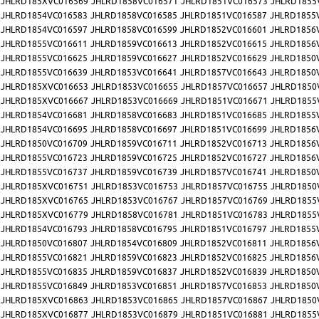
JHLRD185XVC016569
JHLRD1858VC016571
JHLRD1851VC016573
JHLRD1855
JHLRD1854VC016583
JHLRD1858VC016585
JHLRD1851VC016587
JHLRD1855
JHLRD1854VC016597
JHLRD1858VC016599
JHLRD1852VC016601
JHLRD1856
JHLRD1855VC016611
JHLRD1859VC016613
JHLRD1852VC016615
JHLRD1856
JHLRD1855VC016625
JHLRD1859VC016627
JHLRD1852VC016629
JHLRD1850
JHLRD1855VC016639
JHLRD1853VC016641
JHLRD1857VC016643
JHLRD1850
JHLRD185XVC016653
JHLRD1853VC016655
JHLRD1857VC016657
JHLRD1850
JHLRD185XVC016667
JHLRD1853VC016669
JHLRD1851VC016671
JHLRD1855
JHLRD1854VC016681
JHLRD1858VC016683
JHLRD1851VC016685
JHLRD1855
JHLRD1854VC016695
JHLRD1858VC016697
JHLRD1851VC016699
JHLRD1856
JHLRD1850VC016709
JHLRD1859VC016711
JHLRD1852VC016713
JHLRD1856
JHLRD1855VC016723
JHLRD1859VC016725
JHLRD1852VC016727
JHLRD1856
JHLRD1855VC016737
JHLRD1859VC016739
JHLRD1857VC016741
JHLRD1850
JHLRD185XVC016751
JHLRD1853VC016753
JHLRD1857VC016755
JHLRD1850
JHLRD185XVC016765
JHLRD1853VC016767
JHLRD1857VC016769
JHLRD1855
JHLRD185XVC016779
JHLRD1858VC016781
JHLRD1851VC016783
JHLRD1855
JHLRD1854VC016793
JHLRD1858VC016795
JHLRD1851VC016797
JHLRD1855
JHLRD1850VC016807
JHLRD1854VC016809
JHLRD1852VC016811
JHLRD1856
JHLRD1855VC016821
JHLRD1859VC016823
JHLRD1852VC016825
JHLRD1856
JHLRD1855VC016835
JHLRD1859VC016837
JHLRD1852VC016839
JHLRD1850
JHLRD1855VC016849
JHLRD1853VC016851
JHLRD1857VC016853
JHLRD1850
JHLRD185XVC016863
JHLRD1853VC016865
JHLRD1857VC016867
JHLRD1850
JHLRD185XVC016877
JHLRD1853VC016879
JHLRD1851VC016881
JHLRD1855