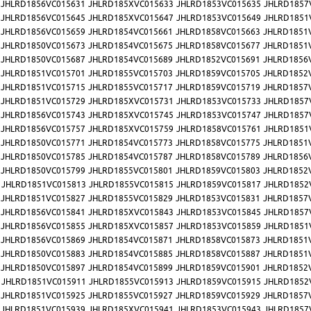
JHLRD1856VC015631
JHLRD185XVC015633
JHLRD1853VC015635
JHLRD1857
JHLRD1856VC015645
JHLRD185XVC015647
JHLRD1853VC015649
JHLRD1851
JHLRD1856VC015659
JHLRD1854VC015661
JHLRD1858VC015663
JHLRD1851
JHLRD1850VC015673
JHLRD1854VC015675
JHLRD1858VC015677
JHLRD1851
JHLRD1850VC015687
JHLRD1854VC015689
JHLRD1852VC015691
JHLRD1856
JHLRD1851VC015701
JHLRD1855VC015703
JHLRD1859VC015705
JHLRD1852
JHLRD1851VC015715
JHLRD1855VC015717
JHLRD1859VC015719
JHLRD1857
JHLRD1851VC015729
JHLRD185XVC015731
JHLRD1853VC015733
JHLRD1857
JHLRD1856VC015743
JHLRD185XVC015745
JHLRD1853VC015747
JHLRD1857
JHLRD1856VC015757
JHLRD185XVC015759
JHLRD1858VC015761
JHLRD1851
JHLRD1850VC015771
JHLRD1854VC015773
JHLRD1858VC015775
JHLRD1851
JHLRD1850VC015785
JHLRD1854VC015787
JHLRD1858VC015789
JHLRD1856
JHLRD1850VC015799
JHLRD1855VC015801
JHLRD1859VC015803
JHLRD1852
JHLRD1851VC015813
JHLRD1855VC015815
JHLRD1859VC015817
JHLRD1852
JHLRD1851VC015827
JHLRD1855VC015829
JHLRD1853VC015831
JHLRD1857
JHLRD1856VC015841
JHLRD185XVC015843
JHLRD1853VC015845
JHLRD1857
JHLRD1856VC015855
JHLRD185XVC015857
JHLRD1853VC015859
JHLRD1851
JHLRD1856VC015869
JHLRD1854VC015871
JHLRD1858VC015873
JHLRD1851
JHLRD1850VC015883
JHLRD1854VC015885
JHLRD1858VC015887
JHLRD1851
JHLRD1850VC015897
JHLRD1854VC015899
JHLRD1859VC015901
JHLRD1852
JHLRD1851VC015911
JHLRD1855VC015913
JHLRD1859VC015915
JHLRD1852
JHLRD1851VC015925
JHLRD1855VC015927
JHLRD1859VC015929
JHLRD1857
JHLRD1851VC015939
JHLRD185XVC015941
JHLRD1853VC015943
JHLRD1857