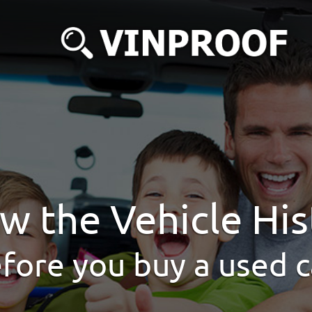
w the Vehicle His
fore you buy a used c