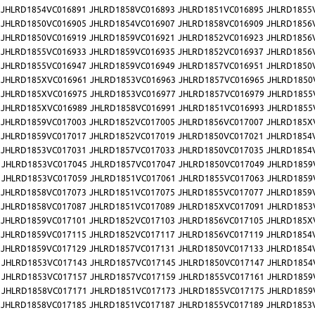
JHLRD1854VC016891
JHLRD1858VC016893
JHLRD1851VC016895
JHLRD1855
JHLRD1850VC016905
JHLRD1854VC016907
JHLRD1858VC016909
JHLRD1856
JHLRD1850VC016919
JHLRD1859VC016921
JHLRD1852VC016923
JHLRD1856
JHLRD1855VC016933
JHLRD1859VC016935
JHLRD1852VC016937
JHLRD1856
JHLRD1855VC016947
JHLRD1859VC016949
JHLRD1857VC016951
JHLRD1850
JHLRD185XVC016961
JHLRD1853VC016963
JHLRD1857VC016965
JHLRD1850
JHLRD185XVC016975
JHLRD1853VC016977
JHLRD1857VC016979
JHLRD1855
JHLRD185XVC016989
JHLRD1858VC016991
JHLRD1851VC016993
JHLRD1855
JHLRD1859VC017003
JHLRD1852VC017005
JHLRD1856VC017007
JHLRD185X
JHLRD1859VC017017
JHLRD1852VC017019
JHLRD1850VC017021
JHLRD1854
JHLRD1853VC017031
JHLRD1857VC017033
JHLRD1850VC017035
JHLRD1854
JHLRD1853VC017045
JHLRD1857VC017047
JHLRD1850VC017049
JHLRD1859
JHLRD1853VC017059
JHLRD1851VC017061
JHLRD1855VC017063
JHLRD1859
JHLRD1858VC017073
JHLRD1851VC017075
JHLRD1855VC017077
JHLRD1859
JHLRD1858VC017087
JHLRD1851VC017089
JHLRD185XVC017091
JHLRD1853
JHLRD1859VC017101
JHLRD1852VC017103
JHLRD1856VC017105
JHLRD185X
JHLRD1859VC017115
JHLRD1852VC017117
JHLRD1856VC017119
JHLRD1854
JHLRD1859VC017129
JHLRD1857VC017131
JHLRD1850VC017133
JHLRD1854
JHLRD1853VC017143
JHLRD1857VC017145
JHLRD1850VC017147
JHLRD1854
JHLRD1853VC017157
JHLRD1857VC017159
JHLRD1855VC017161
JHLRD1859
JHLRD1858VC017171
JHLRD1851VC017173
JHLRD1855VC017175
JHLRD1859
JHLRD1858VC017185
JHLRD1851VC017187
JHLRD1855VC017189
JHLRD1853