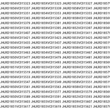
JHLRD1856VC015323
JHLRD185XVC015325
JHLRD1853VC015327
JHLRD1857
JHLRD1856VC015337
JHLRD185XVC015339
JHLRD1858VC015341
JHLRD1851
JHLRD1850VC015351
JHLRD1854VC015353
JHLRD1858VC015355
JHLRD1851
JHLRD1850VC015365
JHLRD1854VC015367
JHLRD1858VC015369
JHLRD1856
JHLRD1850VC015379
JHLRD1859VC015381
JHLRD1852VC015383
JHLRD1856
JHLRD1855VC015393
JHLRD1859VC015395
JHLRD1852VC015397
JHLRD1856
JHLRD1851VC015407
JHLRD1855VC015409
JHLRD1853VC015411
JHLRD1857
JHLRD1856VC015421
JHLRD185XVC015423
JHLRD1853VC015425
JHLRD1857
JHLRD1856VC015435
JHLRD185XVC015437
JHLRD1853VC015439
JHLRD1851
JHLRD1856VC015449
JHLRD1854VC015451
JHLRD1858VC015453
JHLRD1851
JHLRD1850VC015463
JHLRD1854VC015465
JHLRD1858VC015467
JHLRD1851
JHLRD1850VC015477
JHLRD1854VC015479
JHLRD1852VC015481
JHLRD1856
JHLRD1855VC015491
JHLRD1859VC015493
JHLRD1852VC015495
JHLRD1856
JHLRD1851VC015505
JHLRD1855VC015507
JHLRD1859VC015509
JHLRD1857
JHLRD1851VC015519
JHLRD185XVC015521
JHLRD1853VC015523
JHLRD1857
JHLRD1856VC015533
JHLRD185XVC015535
JHLRD1853VC015537
JHLRD1857
JHLRD1856VC015547
JHLRD185XVC015549
JHLRD1858VC015551
JHLRD1851
JHLRD1850VC015561
JHLRD1854VC015563
JHLRD1858VC015565
JHLRD1851
JHLRD1850VC015575
JHLRD1854VC015577
JHLRD1858VC015579
JHLRD1856
JHLRD1850VC015589
JHLRD1859VC015591
JHLRD1852VC015593
JHLRD1856
JHLRD1851VC015603
JHLRD1855VC015605
JHLRD1859VC015607
JHLRD1852
JHLRD1851VC015617
JHLRD1855VC015619
JHLRD1853VC015621
JHLRD1857