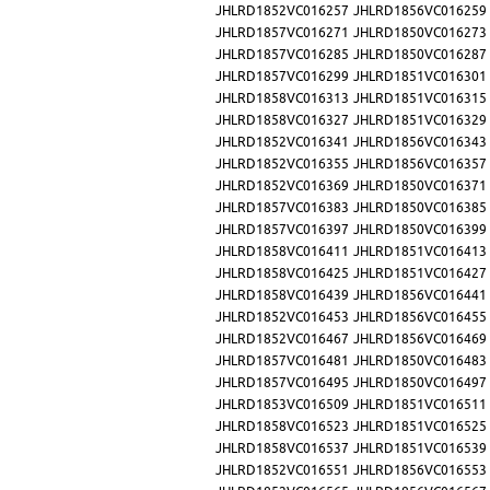
JHLRD1852VC016257
JHLRD1856VC016259
JHLRD1857VC016271
JHLRD1850VC016273
JHLRD1857VC016285
JHLRD1850VC016287
JHLRD1857VC016299
JHLRD1851VC016301
JHLRD1858VC016313
JHLRD1851VC016315
JHLRD1858VC016327
JHLRD1851VC016329
JHLRD1852VC016341
JHLRD1856VC016343
JHLRD1852VC016355
JHLRD1856VC016357
JHLRD1852VC016369
JHLRD1850VC016371
JHLRD1857VC016383
JHLRD1850VC016385
JHLRD1857VC016397
JHLRD1850VC016399
JHLRD1858VC016411
JHLRD1851VC016413
JHLRD1858VC016425
JHLRD1851VC016427
JHLRD1858VC016439
JHLRD1856VC016441
JHLRD1852VC016453
JHLRD1856VC016455
JHLRD1852VC016467
JHLRD1856VC016469
JHLRD1857VC016481
JHLRD1850VC016483
JHLRD1857VC016495
JHLRD1850VC016497
JHLRD1853VC016509
JHLRD1851VC016511
JHLRD1858VC016523
JHLRD1851VC016525
JHLRD1858VC016537
JHLRD1851VC016539
JHLRD1852VC016551
JHLRD1856VC016553