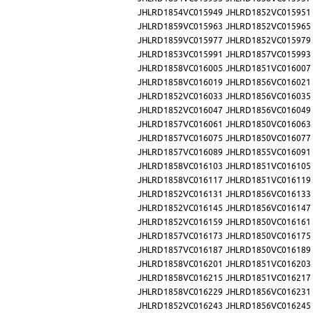
JHLRD1854VC015949
JHLRD1852VC015951
JHLRD1859VC015963
JHLRD1852VC015965
JHLRD1859VC015977
JHLRD1852VC015979
JHLRD1853VC015991
JHLRD1857VC015993
JHLRD1858VC016005
JHLRD1851VC016007
JHLRD1858VC016019
JHLRD1856VC016021
JHLRD1852VC016033
JHLRD1856VC016035
JHLRD1852VC016047
JHLRD1856VC016049
JHLRD1857VC016061
JHLRD1850VC016063
JHLRD1857VC016075
JHLRD1850VC016077
JHLRD1857VC016089
JHLRD1855VC016091
JHLRD1858VC016103
JHLRD1851VC016105
JHLRD1858VC016117
JHLRD1851VC016119
JHLRD1852VC016131
JHLRD1856VC016133
JHLRD1852VC016145
JHLRD1856VC016147
JHLRD1852VC016159
JHLRD1850VC016161
JHLRD1857VC016173
JHLRD1850VC016175
JHLRD1857VC016187
JHLRD1850VC016189
JHLRD1858VC016201
JHLRD1851VC016203
JHLRD1858VC016215
JHLRD1851VC016217
JHLRD1858VC016229
JHLRD1856VC016231
JHLRD1852VC016243
JHLRD1856VC016245