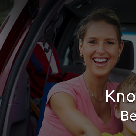
Kno
Be