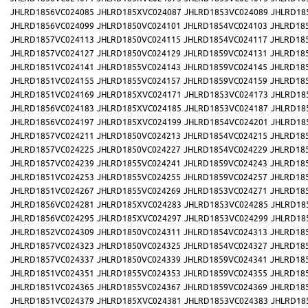
JHLRD1856VC024085
JHLRD185XVC024087
JHLRD1853VC024089
JHLRD18
JHLRD1856VC024099
JHLRD1850VC024101
JHLRD1854VC024103
JHLRD18
JHLRD1857VC024113
JHLRD1850VC024115
JHLRD1854VC024117
JHLRD18
JHLRD1857VC024127
JHLRD1850VC024129
JHLRD1859VC024131
JHLRD18
JHLRD1851VC024141
JHLRD1855VC024143
JHLRD1859VC024145
JHLRD18
JHLRD1851VC024155
JHLRD1855VC024157
JHLRD1859VC024159
JHLRD18
JHLRD1851VC024169
JHLRD185XVC024171
JHLRD1853VC024173
JHLRD18
JHLRD1856VC024183
JHLRD185XVC024185
JHLRD1853VC024187
JHLRD18
JHLRD1856VC024197
JHLRD185XVC024199
JHLRD1854VC024201
JHLRD18
JHLRD1857VC024211
JHLRD1850VC024213
JHLRD1854VC024215
JHLRD18
JHLRD1857VC024225
JHLRD1850VC024227
JHLRD1854VC024229
JHLRD18
JHLRD1857VC024239
JHLRD1855VC024241
JHLRD1859VC024243
JHLRD18
JHLRD1851VC024253
JHLRD1855VC024255
JHLRD1859VC024257
JHLRD18
JHLRD1851VC024267
JHLRD1855VC024269
JHLRD1853VC024271
JHLRD18
JHLRD1856VC024281
JHLRD185XVC024283
JHLRD1853VC024285
JHLRD18
JHLRD1856VC024295
JHLRD185XVC024297
JHLRD1853VC024299
JHLRD18
JHLRD1852VC024309
JHLRD1850VC024311
JHLRD1854VC024313
JHLRD18
JHLRD1857VC024323
JHLRD1850VC024325
JHLRD1854VC024327
JHLRD18
JHLRD1857VC024337
JHLRD1850VC024339
JHLRD1859VC024341
JHLRD18
JHLRD1851VC024351
JHLRD1855VC024353
JHLRD1859VC024355
JHLRD18
JHLRD1851VC024365
JHLRD1855VC024367
JHLRD1859VC024369
JHLRD18
JHLRD1851VC024379
JHLRD185XVC024381
JHLRD1853VC024383
JHLRD18