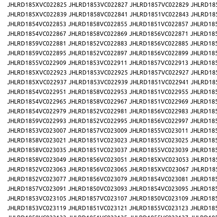
JHLRD185XVC022825
JHLRD1853VC022827
JHLRD1857VC022829
JHLRD18
JHLRD185XVC022839
JHLRD1858VC022841
JHLRD1851VC022843
JHLRD18
JHLRD1854VC022853
JHLRD1858VC022855
JHLRD1851VC022857
JHLRD18
JHLRD1854VC022867
JHLRD1858VC022869
JHLRD1856VC022871
JHLRD18
JHLRD1859VC022881
JHLRD1852VC022883
JHLRD1856VC022885
JHLRD18
JHLRD1859VC022895
JHLRD1852VC022897
JHLRD1856VC022899
JHLRD18
JHLRD1855VC022909
JHLRD1853VC022911
JHLRD1857VC022913
JHLRD18
JHLRD185XVC022923
JHLRD1853VC022925
JHLRD1857VC022927
JHLRD18
JHLRD185XVC022937
JHLRD1853VC022939
JHLRD1851VC022941
JHLRD18
JHLRD1854VC022951
JHLRD1858VC022953
JHLRD1851VC022955
JHLRD18
JHLRD1854VC022965
JHLRD1858VC022967
JHLRD1851VC022969
JHLRD18
JHLRD1854VC022979
JHLRD1852VC022981
JHLRD1856VC022983
JHLRD18
JHLRD1859VC022993
JHLRD1852VC022995
JHLRD1856VC022997
JHLRD18
JHLRD1853VC023007
JHLRD1857VC023009
JHLRD1855VC023011
JHLRD18
JHLRD1858VC023021
JHLRD1851VC023023
JHLRD1855VC023025
JHLRD18
JHLRD1858VC023035
JHLRD1851VC023037
JHLRD1855VC023039
JHLRD18
JHLRD1858VC023049
JHLRD1856VC023051
JHLRD185XVC023053
JHLRD18
JHLRD1852VC023063
JHLRD1856VC023065
JHLRD185XVC023067
JHLRD18
JHLRD1852VC023077
JHLRD1856VC023079
JHLRD1854VC023081
JHLRD18
JHLRD1857VC023091
JHLRD1850VC023093
JHLRD1854VC023095
JHLRD18
JHLRD1853VC023105
JHLRD1857VC023107
JHLRD1850VC023109
JHLRD18
JHLRD1853VC023119
JHLRD1851VC023121
JHLRD1855VC023123
JHLRD18