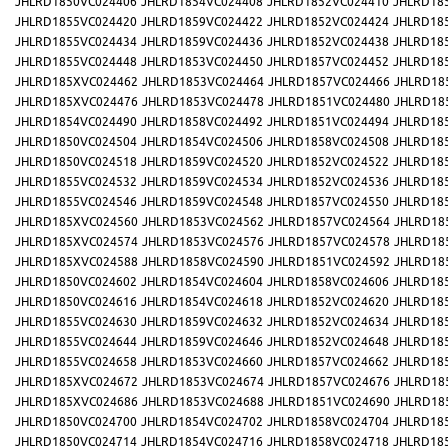
JHLRD1850VC024406
JHLRD1854VC024408
JHLRD1852VC024410
JHLRD18
JHLRD1855VC024420
JHLRD1859VC024422
JHLRD1852VC024424
JHLRD18
JHLRD1855VC024434
JHLRD1859VC024436
JHLRD1852VC024438
JHLRD18
JHLRD1855VC024448
JHLRD1853VC024450
JHLRD1857VC024452
JHLRD18
JHLRD185XVC024462
JHLRD1853VC024464
JHLRD1857VC024466
JHLRD18
JHLRD185XVC024476
JHLRD1853VC024478
JHLRD1851VC024480
JHLRD18
JHLRD1854VC024490
JHLRD1858VC024492
JHLRD1851VC024494
JHLRD18
JHLRD1850VC024504
JHLRD1854VC024506
JHLRD1858VC024508
JHLRD18
JHLRD1850VC024518
JHLRD1859VC024520
JHLRD1852VC024522
JHLRD18
JHLRD1855VC024532
JHLRD1859VC024534
JHLRD1852VC024536
JHLRD18
JHLRD1855VC024546
JHLRD1859VC024548
JHLRD1857VC024550
JHLRD18
JHLRD185XVC024560
JHLRD1853VC024562
JHLRD1857VC024564
JHLRD18
JHLRD185XVC024574
JHLRD1853VC024576
JHLRD1857VC024578
JHLRD18
JHLRD185XVC024588
JHLRD1858VC024590
JHLRD1851VC024592
JHLRD18
JHLRD1850VC024602
JHLRD1854VC024604
JHLRD1858VC024606
JHLRD18
JHLRD1850VC024616
JHLRD1854VC024618
JHLRD1852VC024620
JHLRD18
JHLRD1855VC024630
JHLRD1859VC024632
JHLRD1852VC024634
JHLRD18
JHLRD1855VC024644
JHLRD1859VC024646
JHLRD1852VC024648
JHLRD18
JHLRD1855VC024658
JHLRD1853VC024660
JHLRD1857VC024662
JHLRD18
JHLRD185XVC024672
JHLRD1853VC024674
JHLRD1857VC024676
JHLRD18
JHLRD185XVC024686
JHLRD1853VC024688
JHLRD1851VC024690
JHLRD18
JHLRD1850VC024700
JHLRD1854VC024702
JHLRD1858VC024704
JHLRD18
JHLRD1850VC024714
JHLRD1854VC024716
JHLRD1858VC024718
JHLRD18