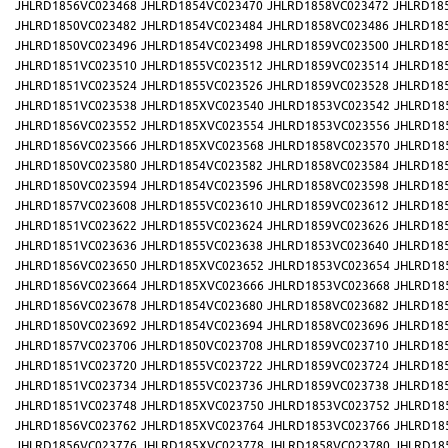
JHLRD1856VC023468
JHLRD1854VC023470
JHLRD1858VC023472
JHLRD18
JHLRD1850VC023482
JHLRD1854VC023484
JHLRD1858VC023486
JHLRD18
JHLRD1850VC023496
JHLRD1854VC023498
JHLRD1859VC023500
JHLRD18
JHLRD1851VC023510
JHLRD1855VC023512
JHLRD1859VC023514
JHLRD18
JHLRD1851VC023524
JHLRD1855VC023526
JHLRD1859VC023528
JHLRD18
JHLRD1851VC023538
JHLRD185XVC023540
JHLRD1853VC023542
JHLRD18
JHLRD1856VC023552
JHLRD185XVC023554
JHLRD1853VC023556
JHLRD18
JHLRD1856VC023566
JHLRD185XVC023568
JHLRD1858VC023570
JHLRD18
JHLRD1850VC023580
JHLRD1854VC023582
JHLRD1858VC023584
JHLRD18
JHLRD1850VC023594
JHLRD1854VC023596
JHLRD1858VC023598
JHLRD18
JHLRD1857VC023608
JHLRD1855VC023610
JHLRD1859VC023612
JHLRD18
JHLRD1851VC023622
JHLRD1855VC023624
JHLRD1859VC023626
JHLRD18
JHLRD1851VC023636
JHLRD1855VC023638
JHLRD1853VC023640
JHLRD18
JHLRD1856VC023650
JHLRD185XVC023652
JHLRD1853VC023654
JHLRD18
JHLRD1856VC023664
JHLRD185XVC023666
JHLRD1853VC023668
JHLRD18
JHLRD1856VC023678
JHLRD1854VC023680
JHLRD1858VC023682
JHLRD18
JHLRD1850VC023692
JHLRD1854VC023694
JHLRD1858VC023696
JHLRD18
JHLRD1857VC023706
JHLRD1850VC023708
JHLRD1859VC023710
JHLRD18
JHLRD1851VC023720
JHLRD1855VC023722
JHLRD1859VC023724
JHLRD18
JHLRD1851VC023734
JHLRD1855VC023736
JHLRD1859VC023738
JHLRD18
JHLRD1851VC023748
JHLRD185XVC023750
JHLRD1853VC023752
JHLRD18
JHLRD1856VC023762
JHLRD185XVC023764
JHLRD1853VC023766
JHLRD18
JHLRD1856VC023776
JHLRD185XVC023778
JHLRD1858VC023780
JHLRD18