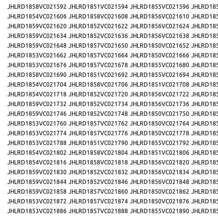
JHLRD1858VC021592
JHLRD1851VC021594
JHLRD1855VC021596
JHLRD18
JHLRD1854VC021606
JHLRD1858VC021608
JHLRD1856VC021610
JHLRD18
JHLRD1859VC021620
JHLRD1852VC021622
JHLRD1856VC021624
JHLRD18
JHLRD1859VC021634
JHLRD1852VC021636
JHLRD1856VC021638
JHLRD18
JHLRD1859VC021648
JHLRD1857VC021650
JHLRD1850VC021652
JHLRD18
JHLRD1853VC021662
JHLRD1857VC021664
JHLRD1850VC021666
JHLRD18
JHLRD1853VC021676
JHLRD1857VC021678
JHLRD1855VC021680
JHLRD18
JHLRD1858VC021690
JHLRD1851VC021692
JHLRD1855VC021694
JHLRD18
JHLRD1854VC021704
JHLRD1858VC021706
JHLRD1851VC021708
JHLRD18
JHLRD1854VC021718
JHLRD1852VC021720
JHLRD1856VC021722
JHLRD18
JHLRD1859VC021732
JHLRD1852VC021734
JHLRD1856VC021736
JHLRD18
JHLRD1859VC021746
JHLRD1852VC021748
JHLRD1850VC021750
JHLRD18
JHLRD1853VC021760
JHLRD1857VC021762
JHLRD1850VC021764
JHLRD18
JHLRD1853VC021774
JHLRD1857VC021776
JHLRD1850VC021778
JHLRD18
JHLRD1853VC021788
JHLRD1851VC021790
JHLRD1855VC021792
JHLRD18
JHLRD1854VC021802
JHLRD1858VC021804
JHLRD1851VC021806
JHLRD18
JHLRD1854VC021816
JHLRD1858VC021818
JHLRD1856VC021820
JHLRD18
JHLRD1859VC021830
JHLRD1852VC021832
JHLRD1856VC021834
JHLRD18
JHLRD1859VC021844
JHLRD1852VC021846
JHLRD1856VC021848
JHLRD18
JHLRD1859VC021858
JHLRD1857VC021860
JHLRD1850VC021862
JHLRD18
JHLRD1853VC021872
JHLRD1857VC021874
JHLRD1850VC021876
JHLRD18
JHLRD1853VC021886
JHLRD1857VC021888
JHLRD1855VC021890
JHLRD18