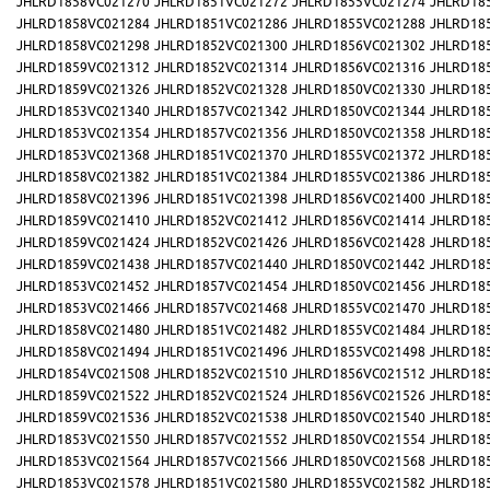
JHLRD1858VC021270
JHLRD1851VC021272
JHLRD1855VC021274
JHLRD18
JHLRD1858VC021284
JHLRD1851VC021286
JHLRD1855VC021288
JHLRD18
JHLRD1858VC021298
JHLRD1852VC021300
JHLRD1856VC021302
JHLRD18
JHLRD1859VC021312
JHLRD1852VC021314
JHLRD1856VC021316
JHLRD18
JHLRD1859VC021326
JHLRD1852VC021328
JHLRD1850VC021330
JHLRD18
JHLRD1853VC021340
JHLRD1857VC021342
JHLRD1850VC021344
JHLRD18
JHLRD1853VC021354
JHLRD1857VC021356
JHLRD1850VC021358
JHLRD18
JHLRD1853VC021368
JHLRD1851VC021370
JHLRD1855VC021372
JHLRD18
JHLRD1858VC021382
JHLRD1851VC021384
JHLRD1855VC021386
JHLRD18
JHLRD1858VC021396
JHLRD1851VC021398
JHLRD1856VC021400
JHLRD18
JHLRD1859VC021410
JHLRD1852VC021412
JHLRD1856VC021414
JHLRD18
JHLRD1859VC021424
JHLRD1852VC021426
JHLRD1856VC021428
JHLRD18
JHLRD1859VC021438
JHLRD1857VC021440
JHLRD1850VC021442
JHLRD18
JHLRD1853VC021452
JHLRD1857VC021454
JHLRD1850VC021456
JHLRD18
JHLRD1853VC021466
JHLRD1857VC021468
JHLRD1855VC021470
JHLRD18
JHLRD1858VC021480
JHLRD1851VC021482
JHLRD1855VC021484
JHLRD18
JHLRD1858VC021494
JHLRD1851VC021496
JHLRD1855VC021498
JHLRD18
JHLRD1854VC021508
JHLRD1852VC021510
JHLRD1856VC021512
JHLRD18
JHLRD1859VC021522
JHLRD1852VC021524
JHLRD1856VC021526
JHLRD18
JHLRD1859VC021536
JHLRD1852VC021538
JHLRD1850VC021540
JHLRD18
JHLRD1853VC021550
JHLRD1857VC021552
JHLRD1850VC021554
JHLRD18
JHLRD1853VC021564
JHLRD1857VC021566
JHLRD1850VC021568
JHLRD18
JHLRD1853VC021578
JHLRD1851VC021580
JHLRD1855VC021582
JHLRD18