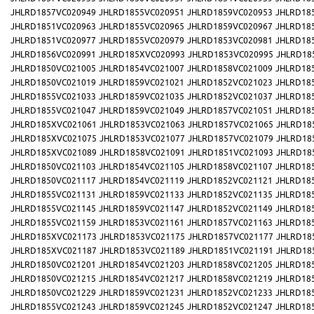
JHLRD1857VC020949
JHLRD1855VC020951
JHLRD1859VC020953
JHLRD18
JHLRD1851VC020963
JHLRD1855VC020965
JHLRD1859VC020967
JHLRD18
JHLRD1851VC020977
JHLRD1855VC020979
JHLRD1853VC020981
JHLRD18
JHLRD1856VC020991
JHLRD185XVC020993
JHLRD1853VC020995
JHLRD18
JHLRD1850VC021005
JHLRD1854VC021007
JHLRD1858VC021009
JHLRD18
JHLRD1850VC021019
JHLRD1859VC021021
JHLRD1852VC021023
JHLRD18
JHLRD1855VC021033
JHLRD1859VC021035
JHLRD1852VC021037
JHLRD18
JHLRD1855VC021047
JHLRD1859VC021049
JHLRD1857VC021051
JHLRD18
JHLRD185XVC021061
JHLRD1853VC021063
JHLRD1857VC021065
JHLRD18
JHLRD185XVC021075
JHLRD1853VC021077
JHLRD1857VC021079
JHLRD18
JHLRD185XVC021089
JHLRD1858VC021091
JHLRD1851VC021093
JHLRD18
JHLRD1850VC021103
JHLRD1854VC021105
JHLRD1858VC021107
JHLRD18
JHLRD1850VC021117
JHLRD1854VC021119
JHLRD1852VC021121
JHLRD18
JHLRD1855VC021131
JHLRD1859VC021133
JHLRD1852VC021135
JHLRD18
JHLRD1855VC021145
JHLRD1859VC021147
JHLRD1852VC021149
JHLRD18
JHLRD1855VC021159
JHLRD1853VC021161
JHLRD1857VC021163
JHLRD18
JHLRD185XVC021173
JHLRD1853VC021175
JHLRD1857VC021177
JHLRD18
JHLRD185XVC021187
JHLRD1853VC021189
JHLRD1851VC021191
JHLRD18
JHLRD1850VC021201
JHLRD1854VC021203
JHLRD1858VC021205
JHLRD18
JHLRD1850VC021215
JHLRD1854VC021217
JHLRD1858VC021219
JHLRD18
JHLRD1850VC021229
JHLRD1859VC021231
JHLRD1852VC021233
JHLRD18
JHLRD1855VC021243
JHLRD1859VC021245
JHLRD1852VC021247
JHLRD18