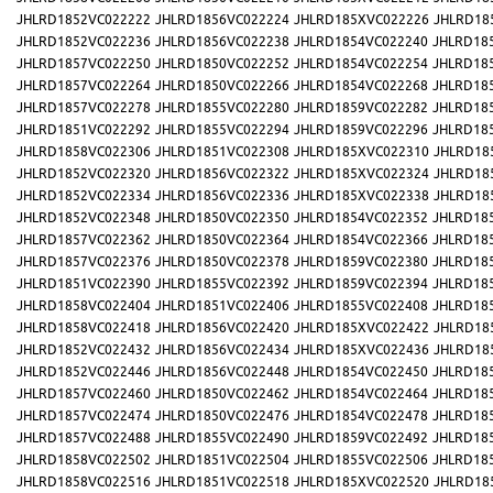
JHLRD1852VC022222
JHLRD1856VC022224
JHLRD185XVC022226
JHLRD18
JHLRD1852VC022236
JHLRD1856VC022238
JHLRD1854VC022240
JHLRD18
JHLRD1857VC022250
JHLRD1850VC022252
JHLRD1854VC022254
JHLRD18
JHLRD1857VC022264
JHLRD1850VC022266
JHLRD1854VC022268
JHLRD18
JHLRD1857VC022278
JHLRD1855VC022280
JHLRD1859VC022282
JHLRD18
JHLRD1851VC022292
JHLRD1855VC022294
JHLRD1859VC022296
JHLRD18
JHLRD1858VC022306
JHLRD1851VC022308
JHLRD185XVC022310
JHLRD18
JHLRD1852VC022320
JHLRD1856VC022322
JHLRD185XVC022324
JHLRD18
JHLRD1852VC022334
JHLRD1856VC022336
JHLRD185XVC022338
JHLRD18
JHLRD1852VC022348
JHLRD1850VC022350
JHLRD1854VC022352
JHLRD18
JHLRD1857VC022362
JHLRD1850VC022364
JHLRD1854VC022366
JHLRD18
JHLRD1857VC022376
JHLRD1850VC022378
JHLRD1859VC022380
JHLRD18
JHLRD1851VC022390
JHLRD1855VC022392
JHLRD1859VC022394
JHLRD18
JHLRD1858VC022404
JHLRD1851VC022406
JHLRD1855VC022408
JHLRD18
JHLRD1858VC022418
JHLRD1856VC022420
JHLRD185XVC022422
JHLRD18
JHLRD1852VC022432
JHLRD1856VC022434
JHLRD185XVC022436
JHLRD18
JHLRD1852VC022446
JHLRD1856VC022448
JHLRD1854VC022450
JHLRD18
JHLRD1857VC022460
JHLRD1850VC022462
JHLRD1854VC022464
JHLRD18
JHLRD1857VC022474
JHLRD1850VC022476
JHLRD1854VC022478
JHLRD18
JHLRD1857VC022488
JHLRD1855VC022490
JHLRD1859VC022492
JHLRD18
JHLRD1858VC022502
JHLRD1851VC022504
JHLRD1855VC022506
JHLRD18
JHLRD1858VC022516
JHLRD1851VC022518
JHLRD185XVC022520
JHLRD18