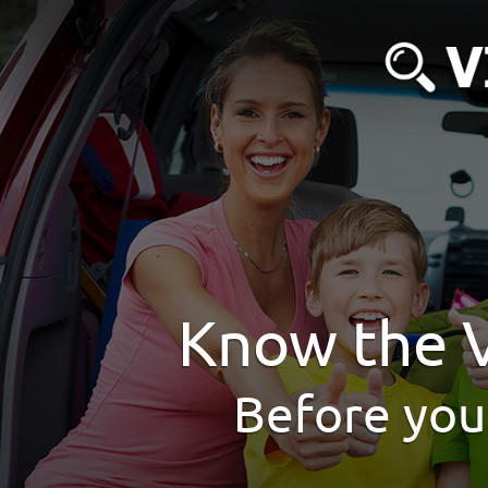
Know the V
Before you 