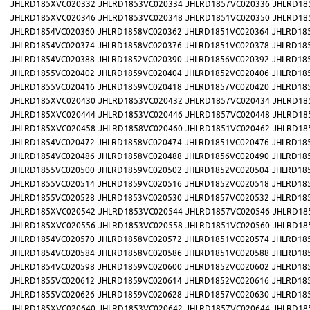
JHLRD185XVC020332
JHLRD1853VC020334
JHLRD1857VC020336
JHLRD18
JHLRD185XVC020346
JHLRD1853VC020348
JHLRD1851VC020350
JHLRD18
JHLRD1854VC020360
JHLRD1858VC020362
JHLRD1851VC020364
JHLRD18
JHLRD1854VC020374
JHLRD1858VC020376
JHLRD1851VC020378
JHLRD18
JHLRD1854VC020388
JHLRD1852VC020390
JHLRD1856VC020392
JHLRD18
JHLRD1855VC020402
JHLRD1859VC020404
JHLRD1852VC020406
JHLRD18
JHLRD1855VC020416
JHLRD1859VC020418
JHLRD1857VC020420
JHLRD18
JHLRD185XVC020430
JHLRD1853VC020432
JHLRD1857VC020434
JHLRD18
JHLRD185XVC020444
JHLRD1853VC020446
JHLRD1857VC020448
JHLRD18
JHLRD185XVC020458
JHLRD1858VC020460
JHLRD1851VC020462
JHLRD18
JHLRD1854VC020472
JHLRD1858VC020474
JHLRD1851VC020476
JHLRD18
JHLRD1854VC020486
JHLRD1858VC020488
JHLRD1856VC020490
JHLRD18
JHLRD1855VC020500
JHLRD1859VC020502
JHLRD1852VC020504
JHLRD18
JHLRD1855VC020514
JHLRD1859VC020516
JHLRD1852VC020518
JHLRD18
JHLRD1855VC020528
JHLRD1853VC020530
JHLRD1857VC020532
JHLRD18
JHLRD185XVC020542
JHLRD1853VC020544
JHLRD1857VC020546
JHLRD18
JHLRD185XVC020556
JHLRD1853VC020558
JHLRD1851VC020560
JHLRD18
JHLRD1854VC020570
JHLRD1858VC020572
JHLRD1851VC020574
JHLRD18
JHLRD1854VC020584
JHLRD1858VC020586
JHLRD1851VC020588
JHLRD18
JHLRD1854VC020598
JHLRD1859VC020600
JHLRD1852VC020602
JHLRD18
JHLRD1855VC020612
JHLRD1859VC020614
JHLRD1852VC020616
JHLRD18
JHLRD1855VC020626
JHLRD1859VC020628
JHLRD1857VC020630
JHLRD18
JHLRD185XVC020640
JHLRD1853VC020642
JHLRD1857VC020644
JHLRD18