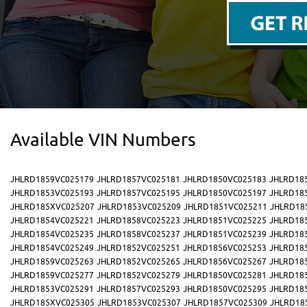
Available VIN Numbers
JHLRD1859VC025179
JHLRD1857VC025181
JHLRD1850VC025183
JHLRD18
JHLRD1853VC025193
JHLRD1857VC025195
JHLRD1850VC025197
JHLRD18
JHLRD185XVC025207
JHLRD1853VC025209
JHLRD1851VC025211
JHLRD18
JHLRD1854VC025221
JHLRD1858VC025223
JHLRD1851VC025225
JHLRD18
JHLRD1854VC025235
JHLRD1858VC025237
JHLRD1851VC025239
JHLRD18
JHLRD1854VC025249
JHLRD1852VC025251
JHLRD1856VC025253
JHLRD18
JHLRD1859VC025263
JHLRD1852VC025265
JHLRD1856VC025267
JHLRD18
JHLRD1859VC025277
JHLRD1852VC025279
JHLRD1850VC025281
JHLRD18
JHLRD1853VC025291
JHLRD1857VC025293
JHLRD1850VC025295
JHLRD18
JHLRD185XVC025305
JHLRD1853VC025307
JHLRD1857VC025309
JHLRD18