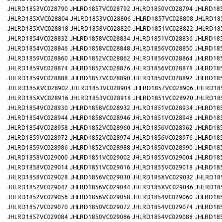
JHLRD1853VC028790
JHLRD1857VC028792
JHLRD1850VC028794
JHLRD18
JHLRD185XVC028804
JHLRD1853VC028806
JHLRD1857VC028808
JHLRD18
JHLRD185XVC028818
JHLRD1858VC028820
JHLRD1851VC028822
JHLRD18
JHLRD1854VC028832
JHLRD1858VC028834
JHLRD1851VC028836
JHLRD18
JHLRD1854VC028846
JHLRD1858VC028848
JHLRD1856VC028850
JHLRD18
JHLRD1859VC028860
JHLRD1852VC028862
JHLRD1856VC028864
JHLRD18
JHLRD1859VC028874
JHLRD1852VC028876
JHLRD1856VC028878
JHLRD18
JHLRD1859VC028888
JHLRD1857VC028890
JHLRD1850VC028892
JHLRD18
JHLRD185XVC028902
JHLRD1853VC028904
JHLRD1857VC028906
JHLRD18
JHLRD185XVC028916
JHLRD1853VC028918
JHLRD1851VC028920
JHLRD18
JHLRD1854VC028930
JHLRD1858VC028932
JHLRD1851VC028934
JHLRD18
JHLRD1854VC028944
JHLRD1858VC028946
JHLRD1851VC028948
JHLRD18
JHLRD1854VC028958
JHLRD1852VC028960
JHLRD1856VC028962
JHLRD18
JHLRD1859VC028972
JHLRD1852VC028974
JHLRD1856VC028976
JHLRD18
JHLRD1859VC028986
JHLRD1852VC028988
JHLRD1850VC028990
JHLRD18
JHLRD1858VC029000
JHLRD1851VC029002
JHLRD1855VC029004
JHLRD18
JHLRD1858VC029014
JHLRD1851VC029016
JHLRD1855VC029018
JHLRD18
JHLRD1858VC029028
JHLRD1856VC029030
JHLRD185XVC029032
JHLRD18
JHLRD1852VC029042
JHLRD1856VC029044
JHLRD185XVC029046
JHLRD18
JHLRD1852VC029056
JHLRD1856VC029058
JHLRD1854VC029060
JHLRD18
JHLRD1857VC029070
JHLRD1850VC029072
JHLRD1854VC029074
JHLRD18
JHLRD1857VC029084
JHLRD1850VC029086
JHLRD1854VC029088
JHLRD18