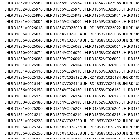
JHLRD1852VC025962
JHLRD1856VC025964
JHLRD185XVC025966
JHLRD18
JHLRD1852VC025976
JHLRD1856VC025978
JHLRD1854VC025980
JHLRD18
JHLRD1857VC025990
JHLRD1850VC025992
JHLRD1854VC025994
JHLRD18
JHLRD1851VC026004
JHLRD1855VC026006
JHLRD1859VC026008
JHLRD18
JHLRD1851VC026018
JHLRD185XVC026020
JHLRD1853VC026022
JHLRD18
JHLRD1856VC026032
JHLRD185XVC026034
JHLRD1853VC026036
JHLRD18
JHLRD1856VC026046
JHLRD185XVC026048
JHLRD1858VC026050
JHLRD18
JHLRD1850VC026060
JHLRD1854VC026062
JHLRD1858VC026064
JHLRD18
JHLRD1850VC026074
JHLRD1854VC026076
JHLRD1858VC026078
JHLRD18
JHLRD1850VC026088
JHLRD1859VC026090
JHLRD1852VC026092
JHLRD18
JHLRD1851VC026102
JHLRD1855VC026104
JHLRD1859VC026106
JHLRD18
JHLRD1851VC026116
JHLRD1855VC026118
JHLRD1853VC026120
JHLRD18
JHLRD1856VC026130
JHLRD185XVC026132
JHLRD1853VC026134
JHLRD18
JHLRD1856VC026144
JHLRD185XVC026146
JHLRD1853VC026148
JHLRD18
JHLRD1856VC026158
JHLRD1854VC026160
JHLRD1858VC026162
JHLRD18
JHLRD1850VC026172
JHLRD1854VC026174
JHLRD1858VC026176
JHLRD18
JHLRD1850VC026186
JHLRD1854VC026188
JHLRD1852VC026190
JHLRD18
JHLRD1851VC026200
JHLRD1855VC026202
JHLRD1859VC026204
JHLRD18
JHLRD1851VC026214
JHLRD1855VC026216
JHLRD1859VC026218
JHLRD18
JHLRD1851VC026228
JHLRD185XVC026230
JHLRD1853VC026232
JHLRD18
JHLRD1856VC026242
JHLRD185XVC026244
JHLRD1853VC026246
JHLRD18
JHLRD1856VC026256
JHLRD185XVC026258
JHLRD1858VC026260
JHLRD18