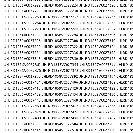
JHLRD1855VC027222
JHLRD1859VC027224
JHLRD1852VC027226
JHLRD18
JHLRD1855VC027236
JHLRD1859VC027238
JHLRD1857VC027240
JHLRD18
JHLRD185XVC027250
JHLRD1853VC027252
JHLRD1857VC027254
JHLRD18
JHLRD185XVC027264
JHLRD1853VC027266
JHLRD1857VC027268
JHLRD18
JHLRD185XVC027278
JHLRD1858VC027280
JHLRD1851VC027282
JHLRD18
JHLRD1854VC027292
JHLRD1858VC027294
JHLRD1851VC027296
JHLRD18
JHLRD1850VC027306
JHLRD1854VC027308
JHLRD1852VC027310
JHLRD18
JHLRD1855VC027320
JHLRD1859VC027322
JHLRD1852VC027324
JHLRD18
JHLRD1855VC027334
JHLRD1859VC027336
JHLRD1852VC027338
JHLRD18
JHLRD1855VC027348
JHLRD1853VC027350
JHLRD1857VC027352
JHLRD18
JHLRD185XVC027362
JHLRD1853VC027364
JHLRD1857VC027366
JHLRD18
JHLRD185XVC027376
JHLRD1853VC027378
JHLRD1851VC027380
JHLRD18
JHLRD1854VC027390
JHLRD1858VC027392
JHLRD1851VC027394
JHLRD18
JHLRD1850VC027404
JHLRD1854VC027406
JHLRD1858VC027408
JHLRD18
JHLRD1850VC027418
JHLRD1859VC027420
JHLRD1852VC027422
JHLRD18
JHLRD1855VC027432
JHLRD1859VC027434
JHLRD1852VC027436
JHLRD18
JHLRD1855VC027446
JHLRD1859VC027448
JHLRD1857VC027450
JHLRD18
JHLRD185XVC027460
JHLRD1853VC027462
JHLRD1857VC027464
JHLRD18
JHLRD185XVC027474
JHLRD1853VC027476
JHLRD1857VC027478
JHLRD18
JHLRD185XVC027488
JHLRD1858VC027490
JHLRD1851VC027492
JHLRD18
JHLRD1850VC027502
JHLRD1854VC027504
JHLRD1858VC027506
JHLRD18
JHLRD1850VC027516
JHLRD1854VC027518
JHLRD1852VC027520
JHLRD18