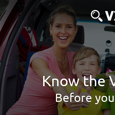
Know the V
Before you 