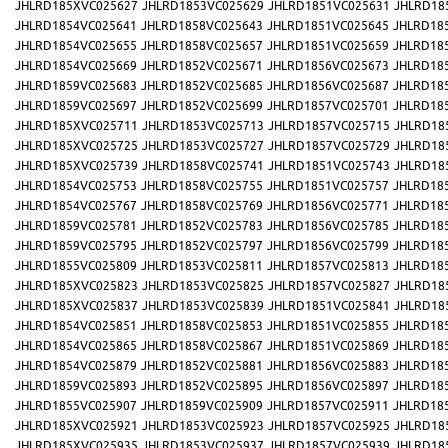
JHLRD185XVC025627
JHLRD1853VC025629
JHLRD1851VC025631
JHLRD18
JHLRD1854VC025641
JHLRD1858VC025643
JHLRD1851VC025645
JHLRD18
JHLRD1854VC025655
JHLRD1858VC025657
JHLRD1851VC025659
JHLRD18
JHLRD1854VC025669
JHLRD1852VC025671
JHLRD1856VC025673
JHLRD18
JHLRD1859VC025683
JHLRD1852VC025685
JHLRD1856VC025687
JHLRD18
JHLRD1859VC025697
JHLRD1852VC025699
JHLRD1857VC025701
JHLRD18
JHLRD185XVC025711
JHLRD1853VC025713
JHLRD1857VC025715
JHLRD18
JHLRD185XVC025725
JHLRD1853VC025727
JHLRD1857VC025729
JHLRD18
JHLRD185XVC025739
JHLRD1858VC025741
JHLRD1851VC025743
JHLRD18
JHLRD1854VC025753
JHLRD1858VC025755
JHLRD1851VC025757
JHLRD18
JHLRD1854VC025767
JHLRD1858VC025769
JHLRD1856VC025771
JHLRD18
JHLRD1859VC025781
JHLRD1852VC025783
JHLRD1856VC025785
JHLRD18
JHLRD1859VC025795
JHLRD1852VC025797
JHLRD1856VC025799
JHLRD18
JHLRD1855VC025809
JHLRD1853VC025811
JHLRD1857VC025813
JHLRD18
JHLRD185XVC025823
JHLRD1853VC025825
JHLRD1857VC025827
JHLRD18
JHLRD185XVC025837
JHLRD1853VC025839
JHLRD1851VC025841
JHLRD18
JHLRD1854VC025851
JHLRD1858VC025853
JHLRD1851VC025855
JHLRD18
JHLRD1854VC025865
JHLRD1858VC025867
JHLRD1851VC025869
JHLRD18
JHLRD1854VC025879
JHLRD1852VC025881
JHLRD1856VC025883
JHLRD18
JHLRD1859VC025893
JHLRD1852VC025895
JHLRD1856VC025897
JHLRD18
JHLRD1855VC025907
JHLRD1859VC025909
JHLRD1857VC025911
JHLRD18
JHLRD185XVC025921
JHLRD1853VC025923
JHLRD1857VC025925
JHLRD18
JHLRD185XVC025935
JHLRD1853VC025937
JHLRD1857VC025939
JHLRD18