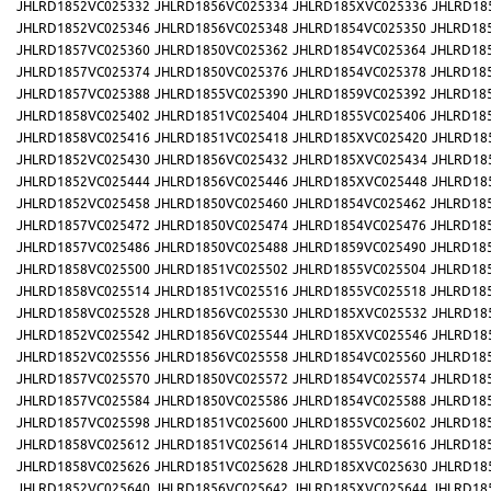
JHLRD1852VC025332
JHLRD1856VC025334
JHLRD185XVC025336
JHLRD18
JHLRD1852VC025346
JHLRD1856VC025348
JHLRD1854VC025350
JHLRD18
JHLRD1857VC025360
JHLRD1850VC025362
JHLRD1854VC025364
JHLRD18
JHLRD1857VC025374
JHLRD1850VC025376
JHLRD1854VC025378
JHLRD18
JHLRD1857VC025388
JHLRD1855VC025390
JHLRD1859VC025392
JHLRD18
JHLRD1858VC025402
JHLRD1851VC025404
JHLRD1855VC025406
JHLRD18
JHLRD1858VC025416
JHLRD1851VC025418
JHLRD185XVC025420
JHLRD18
JHLRD1852VC025430
JHLRD1856VC025432
JHLRD185XVC025434
JHLRD18
JHLRD1852VC025444
JHLRD1856VC025446
JHLRD185XVC025448
JHLRD18
JHLRD1852VC025458
JHLRD1850VC025460
JHLRD1854VC025462
JHLRD18
JHLRD1857VC025472
JHLRD1850VC025474
JHLRD1854VC025476
JHLRD18
JHLRD1857VC025486
JHLRD1850VC025488
JHLRD1859VC025490
JHLRD18
JHLRD1858VC025500
JHLRD1851VC025502
JHLRD1855VC025504
JHLRD18
JHLRD1858VC025514
JHLRD1851VC025516
JHLRD1855VC025518
JHLRD18
JHLRD1858VC025528
JHLRD1856VC025530
JHLRD185XVC025532
JHLRD18
JHLRD1852VC025542
JHLRD1856VC025544
JHLRD185XVC025546
JHLRD18
JHLRD1852VC025556
JHLRD1856VC025558
JHLRD1854VC025560
JHLRD18
JHLRD1857VC025570
JHLRD1850VC025572
JHLRD1854VC025574
JHLRD18
JHLRD1857VC025584
JHLRD1850VC025586
JHLRD1854VC025588
JHLRD18
JHLRD1857VC025598
JHLRD1851VC025600
JHLRD1855VC025602
JHLRD18
JHLRD1858VC025612
JHLRD1851VC025614
JHLRD1855VC025616
JHLRD18
JHLRD1858VC025626
JHLRD1851VC025628
JHLRD185XVC025630
JHLRD18
JHLRD1852VC025640
JHLRD1856VC025642
JHLRD185XVC025644
JHLRD18