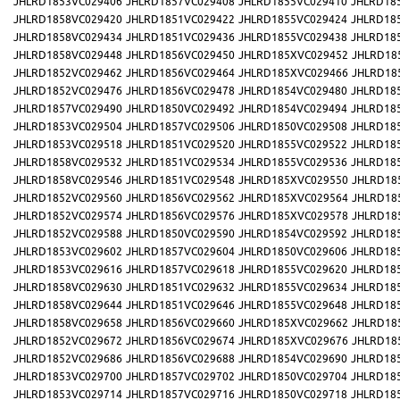
JHLRD1853VC029406
JHLRD1857VC029408
JHLRD1855VC029410
JHLRD18
JHLRD1858VC029420
JHLRD1851VC029422
JHLRD1855VC029424
JHLRD18
JHLRD1858VC029434
JHLRD1851VC029436
JHLRD1855VC029438
JHLRD18
JHLRD1858VC029448
JHLRD1856VC029450
JHLRD185XVC029452
JHLRD18
JHLRD1852VC029462
JHLRD1856VC029464
JHLRD185XVC029466
JHLRD18
JHLRD1852VC029476
JHLRD1856VC029478
JHLRD1854VC029480
JHLRD18
JHLRD1857VC029490
JHLRD1850VC029492
JHLRD1854VC029494
JHLRD18
JHLRD1853VC029504
JHLRD1857VC029506
JHLRD1850VC029508
JHLRD18
JHLRD1853VC029518
JHLRD1851VC029520
JHLRD1855VC029522
JHLRD18
JHLRD1858VC029532
JHLRD1851VC029534
JHLRD1855VC029536
JHLRD18
JHLRD1858VC029546
JHLRD1851VC029548
JHLRD185XVC029550
JHLRD18
JHLRD1852VC029560
JHLRD1856VC029562
JHLRD185XVC029564
JHLRD18
JHLRD1852VC029574
JHLRD1856VC029576
JHLRD185XVC029578
JHLRD18
JHLRD1852VC029588
JHLRD1850VC029590
JHLRD1854VC029592
JHLRD18
JHLRD1853VC029602
JHLRD1857VC029604
JHLRD1850VC029606
JHLRD18
JHLRD1853VC029616
JHLRD1857VC029618
JHLRD1855VC029620
JHLRD18
JHLRD1858VC029630
JHLRD1851VC029632
JHLRD1855VC029634
JHLRD18
JHLRD1858VC029644
JHLRD1851VC029646
JHLRD1855VC029648
JHLRD18
JHLRD1858VC029658
JHLRD1856VC029660
JHLRD185XVC029662
JHLRD18
JHLRD1852VC029672
JHLRD1856VC029674
JHLRD185XVC029676
JHLRD18
JHLRD1852VC029686
JHLRD1856VC029688
JHLRD1854VC029690
JHLRD18
JHLRD1853VC029700
JHLRD1857VC029702
JHLRD1850VC029704
JHLRD18
JHLRD1853VC029714
JHLRD1857VC029716
JHLRD1850VC029718
JHLRD18