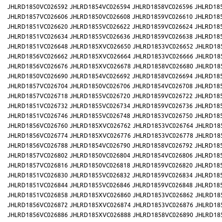
JHLRD1850VC026592
JHLRD1854VC026594
JHLRD1858VC026596
JHLRD18
JHLRD1857VC026606
JHLRD1850VC026608
JHLRD1859VC026610
JHLRD18
JHLRD1851VC026620
JHLRD1855VC026622
JHLRD1859VC026624
JHLRD18
JHLRD1851VC026634
JHLRD1855VC026636
JHLRD1859VC026638
JHLRD18
JHLRD1851VC026648
JHLRD185XVC026650
JHLRD1853VC026652
JHLRD18
JHLRD1856VC026662
JHLRD185XVC026664
JHLRD1853VC026666
JHLRD18
JHLRD1856VC026676
JHLRD185XVC026678
JHLRD1858VC026680
JHLRD18
JHLRD1850VC026690
JHLRD1854VC026692
JHLRD1858VC026694
JHLRD18
JHLRD1857VC026704
JHLRD1850VC026706
JHLRD1854VC026708
JHLRD18
JHLRD1857VC026718
JHLRD1855VC026720
JHLRD1859VC026722
JHLRD18
JHLRD1851VC026732
JHLRD1855VC026734
JHLRD1859VC026736
JHLRD18
JHLRD1851VC026746
JHLRD1855VC026748
JHLRD1853VC026750
JHLRD18
JHLRD1856VC026760
JHLRD185XVC026762
JHLRD1853VC026764
JHLRD18
JHLRD1856VC026774
JHLRD185XVC026776
JHLRD1853VC026778
JHLRD18
JHLRD1856VC026788
JHLRD1854VC026790
JHLRD1858VC026792
JHLRD18
JHLRD1857VC026802
JHLRD1850VC026804
JHLRD1854VC026806
JHLRD18
JHLRD1857VC026816
JHLRD1850VC026818
JHLRD1859VC026820
JHLRD18
JHLRD1851VC026830
JHLRD1855VC026832
JHLRD1859VC026834
JHLRD18
JHLRD1851VC026844
JHLRD1855VC026846
JHLRD1859VC026848
JHLRD18
JHLRD1851VC026858
JHLRD185XVC026860
JHLRD1853VC026862
JHLRD18
JHLRD1856VC026872
JHLRD185XVC026874
JHLRD1853VC026876
JHLRD18
JHLRD1856VC026886
JHLRD185XVC026888
JHLRD1858VC026890
JHLRD18