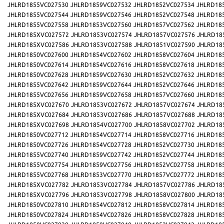
JHLRD1855VC027530
JHLRD1859VC027532
JHLRD1852VC027534
JHLRD18
JHLRD1855VC027544
JHLRD1859VC027546
JHLRD1852VC027548
JHLRD18
JHLRD1855VC027558
JHLRD1853VC027560
JHLRD1857VC027562
JHLRD18
JHLRD185XVC027572
JHLRD1853VC027574
JHLRD1857VC027576
JHLRD18
JHLRD185XVC027586
JHLRD1853VC027588
JHLRD1851VC027590
JHLRD18
JHLRD1850VC027600
JHLRD1854VC027602
JHLRD1858VC027604
JHLRD18
JHLRD1850VC027614
JHLRD1854VC027616
JHLRD1858VC027618
JHLRD18
JHLRD1850VC027628
JHLRD1859VC027630
JHLRD1852VC027632
JHLRD18
JHLRD1855VC027642
JHLRD1859VC027644
JHLRD1852VC027646
JHLRD18
JHLRD1855VC027656
JHLRD1859VC027658
JHLRD1857VC027660
JHLRD18
JHLRD185XVC027670
JHLRD1853VC027672
JHLRD1857VC027674
JHLRD18
JHLRD185XVC027684
JHLRD1853VC027686
JHLRD1857VC027688
JHLRD18
JHLRD185XVC027698
JHLRD1854VC027700
JHLRD1858VC027702
JHLRD18
JHLRD1850VC027712
JHLRD1854VC027714
JHLRD1858VC027716
JHLRD18
JHLRD1850VC027726
JHLRD1854VC027728
JHLRD1852VC027730
JHLRD18
JHLRD1855VC027740
JHLRD1859VC027742
JHLRD1852VC027744
JHLRD18
JHLRD1855VC027754
JHLRD1859VC027756
JHLRD1852VC027758
JHLRD18
JHLRD1855VC027768
JHLRD1853VC027770
JHLRD1857VC027772
JHLRD18
JHLRD185XVC027782
JHLRD1853VC027784
JHLRD1857VC027786
JHLRD18
JHLRD185XVC027796
JHLRD1853VC027798
JHLRD1858VC027800
JHLRD18
JHLRD1850VC027810
JHLRD1854VC027812
JHLRD1858VC027814
JHLRD18
JHLRD1850VC027824
JHLRD1854VC027826
JHLRD1858VC027828
JHLRD18