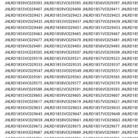
JHLRD1859VC029393
JHLRD1852VC029395
JHLRD1856VC029397
JHLRD18
JHLRD1855VC029407
JHLRD1859VC029409
JHLRD1857VC029411
JHLRD18
JHLRD185XVC029421
JHLRD1853VC029423
JHLRD1857VC029425
JHLRD18
JHLRD185XVC029435
JHLRD1853VC029437
JHLRD1857VC029439
JHLRD18
JHLRD185XVC029449
JHLRD1858VC029451
JHLRD1851VC029453
JHLRD18
JHLRD1854VC029463
JHLRD1858VC029465
JHLRD1851VC029467
JHLRD18
JHLRD1854VC029477
JHLRD1858VC029479
JHLRD1856VC029481
JHLRD18
JHLRD1859VC029491
JHLRD1852VC029493
JHLRD1856VC029495
JHLRD18
JHLRD1855VC029505
JHLRD1859VC029507
JHLRD1852VC029509
JHLRD18
JHLRD1855VC029519
JHLRD1853VC029521
JHLRD1857VC029523
JHLRD18
JHLRD185XVC029533
JHLRD1853VC029535
JHLRD1857VC029537
JHLRD18
JHLRD185XVC029547
JHLRD1853VC029549
JHLRD1851VC029551
JHLRD18
JHLRD1854VC029561
JHLRD1858VC029563
JHLRD1851VC029565
JHLRD18
JHLRD1854VC029575
JHLRD1858VC029577
JHLRD1851VC029579
JHLRD18
JHLRD1854VC029589
JHLRD1852VC029591
JHLRD1856VC029593
JHLRD18
JHLRD1855VC029603
JHLRD1859VC029605
JHLRD1852VC029607
JHLRD18
JHLRD1855VC029617
JHLRD1859VC029619
JHLRD1857VC029621
JHLRD18
JHLRD185XVC029631
JHLRD1853VC029633
JHLRD1857VC029635
JHLRD18
JHLRD185XVC029645
JHLRD1853VC029647
JHLRD1857VC029649
JHLRD18
JHLRD185XVC029659
JHLRD1858VC029661
JHLRD1851VC029663
JHLRD18
JHLRD1854VC029673
JHLRD1858VC029675
JHLRD1851VC029677
JHLRD18
JHLRD1854VC029687
JHLRD1858VC029689
JHLRD1856VC029691
JHLRD18