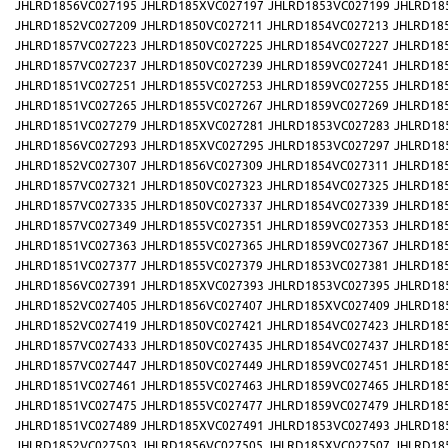
JHLRD1856VC027195
JHLRD185XVC027197
JHLRD1853VC027199
JHLRD18
JHLRD1852VC027209
JHLRD1850VC027211
JHLRD1854VC027213
JHLRD18
JHLRD1857VC027223
JHLRD1850VC027225
JHLRD1854VC027227
JHLRD18
JHLRD1857VC027237
JHLRD1850VC027239
JHLRD1859VC027241
JHLRD18
JHLRD1851VC027251
JHLRD1855VC027253
JHLRD1859VC027255
JHLRD18
JHLRD1851VC027265
JHLRD1855VC027267
JHLRD1859VC027269
JHLRD18
JHLRD1851VC027279
JHLRD185XVC027281
JHLRD1853VC027283
JHLRD18
JHLRD1856VC027293
JHLRD185XVC027295
JHLRD1853VC027297
JHLRD18
JHLRD1852VC027307
JHLRD1856VC027309
JHLRD1854VC027311
JHLRD18
JHLRD1857VC027321
JHLRD1850VC027323
JHLRD1854VC027325
JHLRD18
JHLRD1857VC027335
JHLRD1850VC027337
JHLRD1854VC027339
JHLRD18
JHLRD1857VC027349
JHLRD1855VC027351
JHLRD1859VC027353
JHLRD18
JHLRD1851VC027363
JHLRD1855VC027365
JHLRD1859VC027367
JHLRD18
JHLRD1851VC027377
JHLRD1855VC027379
JHLRD1853VC027381
JHLRD18
JHLRD1856VC027391
JHLRD185XVC027393
JHLRD1853VC027395
JHLRD18
JHLRD1852VC027405
JHLRD1856VC027407
JHLRD185XVC027409
JHLRD18
JHLRD1852VC027419
JHLRD1850VC027421
JHLRD1854VC027423
JHLRD18
JHLRD1857VC027433
JHLRD1850VC027435
JHLRD1854VC027437
JHLRD18
JHLRD1857VC027447
JHLRD1850VC027449
JHLRD1859VC027451
JHLRD18
JHLRD1851VC027461
JHLRD1855VC027463
JHLRD1859VC027465
JHLRD18
JHLRD1851VC027475
JHLRD1855VC027477
JHLRD1859VC027479
JHLRD18
JHLRD1851VC027489
JHLRD185XVC027491
JHLRD1853VC027493
JHLRD18
JHLRD1852VC027503
JHLRD1856VC027505
JHLRD185XVC027507
JHLRD18