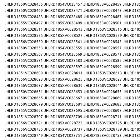
JHLRD1850VC028455
JHLRD1854VC028457
JHLRD1858VC028459
JHLRD18
JHLRD1850VC028469
JHLRD1859VC028471
JHLRD1852VC028473
JHLRD18
JHLRD1855VC028483
JHLRD1859VC028485
JHLRD1852VC028487
JHLRD18
JHLRD1855VC028497
JHLRD1859VC028499
JHLRD1853VC028501
JHLRD18
JHLRD1856VC028511
JHLRD185XVC028513
JHLRD1853VC028515
JHLRD18
JHLRD1856VC028525
JHLRD185XVC028527
JHLRD1853VC028529
JHLRD18
JHLRD1856VC028539
JHLRD1854VC028541
JHLRD1858VC028543
JHLRD18
JHLRD1850VC028553
JHLRD1854VC028555
JHLRD1858VC028557
JHLRD18
JHLRD1850VC028567
JHLRD1854VC028569
JHLRD1852VC028571
JHLRD18
JHLRD1855VC028581
JHLRD1859VC028583
JHLRD1852VC028585
JHLRD18
JHLRD1855VC028595
JHLRD1859VC028597
JHLRD1852VC028599
JHLRD18
JHLRD1851VC028609
JHLRD185XVC028611
JHLRD1853VC028613
JHLRD18
JHLRD1856VC028623
JHLRD185XVC028625
JHLRD1853VC028627
JHLRD18
JHLRD1856VC028637
JHLRD185XVC028639
JHLRD1858VC028641
JHLRD18
JHLRD1850VC028651
JHLRD1854VC028653
JHLRD1858VC028655
JHLRD18
JHLRD1850VC028665
JHLRD1854VC028667
JHLRD1858VC028669
JHLRD18
JHLRD1850VC028679
JHLRD1859VC028681
JHLRD1852VC028683
JHLRD18
JHLRD1855VC028693
JHLRD1859VC028695
JHLRD1852VC028697
JHLRD18
JHLRD1851VC028707
JHLRD1855VC028709
JHLRD1853VC028711
JHLRD18
JHLRD1856VC028721
JHLRD185XVC028723
JHLRD1853VC028725
JHLRD18
JHLRD1856VC028735
JHLRD185XVC028737
JHLRD1853VC028739
JHLRD18
JHLRD1856VC028749
JHLRD1854VC028751
JHLRD1858VC028753
JHLRD18