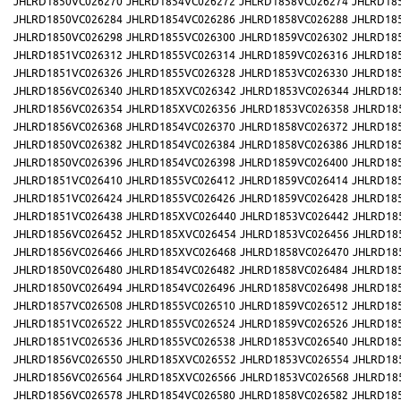
JHLRD1850VC026270
JHLRD1854VC026272
JHLRD1858VC026274
JHLRD18
JHLRD1850VC026284
JHLRD1854VC026286
JHLRD1858VC026288
JHLRD18
JHLRD1850VC026298
JHLRD1855VC026300
JHLRD1859VC026302
JHLRD18
JHLRD1851VC026312
JHLRD1855VC026314
JHLRD1859VC026316
JHLRD18
JHLRD1851VC026326
JHLRD1855VC026328
JHLRD1853VC026330
JHLRD18
JHLRD1856VC026340
JHLRD185XVC026342
JHLRD1853VC026344
JHLRD18
JHLRD1856VC026354
JHLRD185XVC026356
JHLRD1853VC026358
JHLRD18
JHLRD1856VC026368
JHLRD1854VC026370
JHLRD1858VC026372
JHLRD18
JHLRD1850VC026382
JHLRD1854VC026384
JHLRD1858VC026386
JHLRD18
JHLRD1850VC026396
JHLRD1854VC026398
JHLRD1859VC026400
JHLRD18
JHLRD1851VC026410
JHLRD1855VC026412
JHLRD1859VC026414
JHLRD18
JHLRD1851VC026424
JHLRD1855VC026426
JHLRD1859VC026428
JHLRD18
JHLRD1851VC026438
JHLRD185XVC026440
JHLRD1853VC026442
JHLRD18
JHLRD1856VC026452
JHLRD185XVC026454
JHLRD1853VC026456
JHLRD18
JHLRD1856VC026466
JHLRD185XVC026468
JHLRD1858VC026470
JHLRD18
JHLRD1850VC026480
JHLRD1854VC026482
JHLRD1858VC026484
JHLRD18
JHLRD1850VC026494
JHLRD1854VC026496
JHLRD1858VC026498
JHLRD18
JHLRD1857VC026508
JHLRD1855VC026510
JHLRD1859VC026512
JHLRD18
JHLRD1851VC026522
JHLRD1855VC026524
JHLRD1859VC026526
JHLRD18
JHLRD1851VC026536
JHLRD1855VC026538
JHLRD1853VC026540
JHLRD18
JHLRD1856VC026550
JHLRD185XVC026552
JHLRD1853VC026554
JHLRD18
JHLRD1856VC026564
JHLRD185XVC026566
JHLRD1853VC026568
JHLRD18
JHLRD1856VC026578
JHLRD1854VC026580
JHLRD1858VC026582
JHLRD18