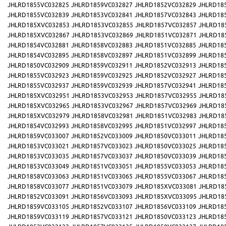
JHLRD1855VC032825
JHLRD1859VC032827
JHLRD1852VC032829
JHLRD18
JHLRD1855VC032839
JHLRD1853VC032841
JHLRD1857VC032843
JHLRD18
JHLRD185XVC032853
JHLRD1853VC032855
JHLRD1857VC032857
JHLRD18
JHLRD185XVC032867
JHLRD1853VC032869
JHLRD1851VC032871
JHLRD18
JHLRD1854VC032881
JHLRD1858VC032883
JHLRD1851VC032885
JHLRD18
JHLRD1854VC032895
JHLRD1858VC032897
JHLRD1851VC032899
JHLRD18
JHLRD1850VC032909
JHLRD1859VC032911
JHLRD1852VC032913
JHLRD18
JHLRD1855VC032923
JHLRD1859VC032925
JHLRD1852VC032927
JHLRD18
JHLRD1855VC032937
JHLRD1859VC032939
JHLRD1857VC032941
JHLRD18
JHLRD185XVC032951
JHLRD1853VC032953
JHLRD1857VC032955
JHLRD18
JHLRD185XVC032965
JHLRD1853VC032967
JHLRD1857VC032969
JHLRD18
JHLRD185XVC032979
JHLRD1858VC032981
JHLRD1851VC032983
JHLRD18
JHLRD1854VC032993
JHLRD1858VC032995
JHLRD1851VC032997
JHLRD18
JHLRD1859VC033007
JHLRD1852VC033009
JHLRD1850VC033011
JHLRD18
JHLRD1853VC033021
JHLRD1857VC033023
JHLRD1850VC033025
JHLRD18
JHLRD1853VC033035
JHLRD1857VC033037
JHLRD1850VC033039
JHLRD18
JHLRD1853VC033049
JHLRD1851VC033051
JHLRD1855VC033053
JHLRD18
JHLRD1858VC033063
JHLRD1851VC033065
JHLRD1855VC033067
JHLRD18
JHLRD1858VC033077
JHLRD1851VC033079
JHLRD185XVC033081
JHLRD18
JHLRD1852VC033091
JHLRD1856VC033093
JHLRD185XVC033095
JHLRD18
JHLRD1859VC033105
JHLRD1852VC033107
JHLRD1856VC033109
JHLRD18
JHLRD1859VC033119
JHLRD1857VC033121
JHLRD1850VC033123
JHLRD18