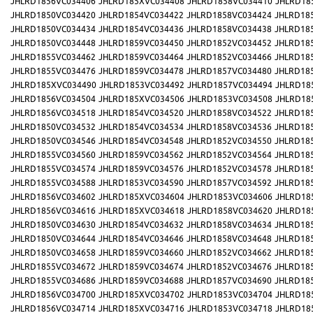
JHLRD1856VC034406
JHLRD185XVC034408
JHLRD1858VC034410
JHLRD18
JHLRD1850VC034420
JHLRD1854VC034422
JHLRD1858VC034424
JHLRD18
JHLRD1850VC034434
JHLRD1854VC034436
JHLRD1858VC034438
JHLRD18
JHLRD1850VC034448
JHLRD1859VC034450
JHLRD1852VC034452
JHLRD18
JHLRD1855VC034462
JHLRD1859VC034464
JHLRD1852VC034466
JHLRD18
JHLRD1855VC034476
JHLRD1859VC034478
JHLRD1857VC034480
JHLRD18
JHLRD185XVC034490
JHLRD1853VC034492
JHLRD1857VC034494
JHLRD18
JHLRD1856VC034504
JHLRD185XVC034506
JHLRD1853VC034508
JHLRD18
JHLRD1856VC034518
JHLRD1854VC034520
JHLRD1858VC034522
JHLRD18
JHLRD1850VC034532
JHLRD1854VC034534
JHLRD1858VC034536
JHLRD18
JHLRD1850VC034546
JHLRD1854VC034548
JHLRD1852VC034550
JHLRD18
JHLRD1855VC034560
JHLRD1859VC034562
JHLRD1852VC034564
JHLRD18
JHLRD1855VC034574
JHLRD1859VC034576
JHLRD1852VC034578
JHLRD18
JHLRD1855VC034588
JHLRD1853VC034590
JHLRD1857VC034592
JHLRD18
JHLRD1856VC034602
JHLRD185XVC034604
JHLRD1853VC034606
JHLRD18
JHLRD1856VC034616
JHLRD185XVC034618
JHLRD1858VC034620
JHLRD18
JHLRD1850VC034630
JHLRD1854VC034632
JHLRD1858VC034634
JHLRD18
JHLRD1850VC034644
JHLRD1854VC034646
JHLRD1858VC034648
JHLRD18
JHLRD1850VC034658
JHLRD1859VC034660
JHLRD1852VC034662
JHLRD18
JHLRD1855VC034672
JHLRD1859VC034674
JHLRD1852VC034676
JHLRD18
JHLRD1855VC034686
JHLRD1859VC034688
JHLRD1857VC034690
JHLRD18
JHLRD1856VC034700
JHLRD185XVC034702
JHLRD1853VC034704
JHLRD18
JHLRD1856VC034714
JHLRD185XVC034716
JHLRD1853VC034718
JHLRD18