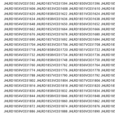
JHLRD1853VC031592
JHLRD1857VC031594
JHLRD1850VC031596
JHLRD18
JHLRD185XVC031606
JHLRD1853VC031608
JHLRD1851VC031610
JHLRD18
JHLRD1854VC031620
JHLRD1858VC031622
JHLRD1851VC031624
JHLRD18
JHLRD1854VC031634
JHLRD1858VC031636
JHLRD1851VC031638
JHLRD18
JHLRD1854VC031648
JHLRD1852VC031650
JHLRD1856VC031652
JHLRD18
JHLRD1859VC031662
JHLRD1852VC031664
JHLRD1856VC031666
JHLRD18
JHLRD1859VC031676
JHLRD1852VC031678
JHLRD1850VC031680
JHLRD18
JHLRD1853VC031690
JHLRD1857VC031692
JHLRD1850VC031694
JHLRD18
JHLRD185XVC031704
JHLRD1853VC031706
JHLRD1857VC031708
JHLRD18
JHLRD185XVC031718
JHLRD1858VC031720
JHLRD1851VC031722
JHLRD18
JHLRD1854VC031732
JHLRD1858VC031734
JHLRD1851VC031736
JHLRD18
JHLRD1854VC031746
JHLRD1858VC031748
JHLRD1856VC031750
JHLRD18
JHLRD1859VC031760
JHLRD1852VC031762
JHLRD1856VC031764
JHLRD18
JHLRD1859VC031774
JHLRD1852VC031776
JHLRD1856VC031778
JHLRD18
JHLRD1859VC031788
JHLRD1857VC031790
JHLRD1850VC031792
JHLRD18
JHLRD185XVC031802
JHLRD1853VC031804
JHLRD1857VC031806
JHLRD18
JHLRD185XVC031816
JHLRD1853VC031818
JHLRD1851VC031820
JHLRD18
JHLRD1854VC031830
JHLRD1858VC031832
JHLRD1851VC031834
JHLRD18
JHLRD1854VC031844
JHLRD1858VC031846
JHLRD1851VC031848
JHLRD18
JHLRD1854VC031858
JHLRD1852VC031860
JHLRD1856VC031862
JHLRD18
JHLRD1859VC031872
JHLRD1852VC031874
JHLRD1856VC031876
JHLRD18
JHLRD1859VC031886
JHLRD1852VC031888
JHLRD1850VC031890
JHLRD18