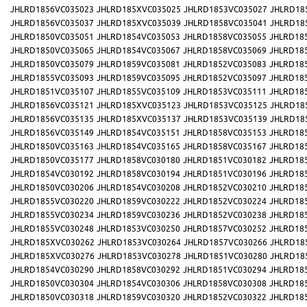
JHLRD1856VC035023
JHLRD185XVC035025
JHLRD1853VC035027
JHLRD18
JHLRD1856VC035037
JHLRD185XVC035039
JHLRD1858VC035041
JHLRD18
JHLRD1850VC035051
JHLRD1854VC035053
JHLRD1858VC035055
JHLRD18
JHLRD1850VC035065
JHLRD1854VC035067
JHLRD1858VC035069
JHLRD18
JHLRD1850VC035079
JHLRD1859VC035081
JHLRD1852VC035083
JHLRD18
JHLRD1855VC035093
JHLRD1859VC035095
JHLRD1852VC035097
JHLRD18
JHLRD1851VC035107
JHLRD1855VC035109
JHLRD1853VC035111
JHLRD18
JHLRD1856VC035121
JHLRD185XVC035123
JHLRD1853VC035125
JHLRD18
JHLRD1856VC035135
JHLRD185XVC035137
JHLRD1853VC035139
JHLRD18
JHLRD1856VC035149
JHLRD1854VC035151
JHLRD1858VC035153
JHLRD18
JHLRD1850VC035163
JHLRD1854VC035165
JHLRD1858VC035167
JHLRD18
JHLRD1850VC035177
JHLRD1858VC030180
JHLRD1851VC030182
JHLRD18
JHLRD1854VC030192
JHLRD1858VC030194
JHLRD1851VC030196
JHLRD18
JHLRD1850VC030206
JHLRD1854VC030208
JHLRD1852VC030210
JHLRD18
JHLRD1855VC030220
JHLRD1859VC030222
JHLRD1852VC030224
JHLRD18
JHLRD1855VC030234
JHLRD1859VC030236
JHLRD1852VC030238
JHLRD18
JHLRD1855VC030248
JHLRD1853VC030250
JHLRD1857VC030252
JHLRD18
JHLRD185XVC030262
JHLRD1853VC030264
JHLRD1857VC030266
JHLRD18
JHLRD185XVC030276
JHLRD1853VC030278
JHLRD1851VC030280
JHLRD18
JHLRD1854VC030290
JHLRD1858VC030292
JHLRD1851VC030294
JHLRD18
JHLRD1850VC030304
JHLRD1854VC030306
JHLRD1858VC030308
JHLRD18
JHLRD1850VC030318
JHLRD1859VC030320
JHLRD1852VC030322
JHLRD18