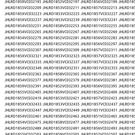
JHLRD1859VC032195
JHLRD1852VC032197
JHLRD1856VC032199
JHLRD18
JHLRD1855VC032209
JHLRD1853VC032211
JHLRD1857VC032213
JHLRD18
JHLRD185XVC032223
JHLRD1853VC032225
JHLRD1857VC032227
JHLRD18
JHLRD185XVC032237
JHLRD1853VC032239
JHLRD1851VC032241
JHLRD18
JHLRD1854VC032251
JHLRD1858VC032253
JHLRD1851VC032255
JHLRD18
JHLRD1854VC032265
JHLRD1858VC032267
JHLRD1851VC032269
JHLRD18
JHLRD1854VC032279
JHLRD1852VC032281
JHLRD1856VC032283
JHLRD18
JHLRD1859VC032293
JHLRD1852VC032295
JHLRD1856VC032297
JHLRD18
JHLRD1855VC032307
JHLRD1859VC032309
JHLRD1857VC032311
JHLRD18
JHLRD185XVC032321
JHLRD1853VC032323
JHLRD1857VC032325
JHLRD18
JHLRD185XVC032335
JHLRD1853VC032337
JHLRD1857VC032339
JHLRD18
JHLRD185XVC032349
JHLRD1858VC032351
JHLRD1851VC032353
JHLRD18
JHLRD1854VC032363
JHLRD1858VC032365
JHLRD1851VC032367
JHLRD18
JHLRD1854VC032377
JHLRD1858VC032379
JHLRD1856VC032381
JHLRD18
JHLRD1859VC032391
JHLRD1852VC032393
JHLRD1856VC032395
JHLRD18
JHLRD1855VC032405
JHLRD1859VC032407
JHLRD1852VC032409
JHLRD18
JHLRD1855VC032419
JHLRD1853VC032421
JHLRD1857VC032423
JHLRD18
JHLRD185XVC032433
JHLRD1853VC032435
JHLRD1857VC032437
JHLRD18
JHLRD185XVC032447
JHLRD1853VC032449
JHLRD1851VC032451
JHLRD18
JHLRD1854VC032461
JHLRD1858VC032463
JHLRD1851VC032465
JHLRD18
JHLRD1854VC032475
JHLRD1858VC032477
JHLRD1851VC032479
JHLRD18
JHLRD1854VC032489
JHLRD1852VC032491
JHLRD1856VC032493
JHLRD18
JHLRD1855VC032503
JHLRD1859VC032505
JHLRD1852VC032507
JHLRD18