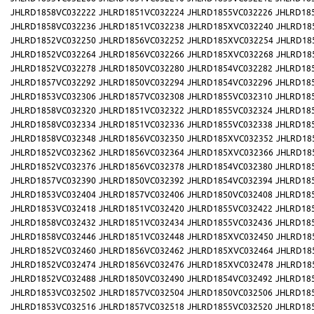
JHLRD1858VC032222
JHLRD1851VC032224
JHLRD1855VC032226
JHLRD18
JHLRD1858VC032236
JHLRD1851VC032238
JHLRD185XVC032240
JHLRD18
JHLRD1852VC032250
JHLRD1856VC032252
JHLRD185XVC032254
JHLRD18
JHLRD1852VC032264
JHLRD1856VC032266
JHLRD185XVC032268
JHLRD18
JHLRD1852VC032278
JHLRD1850VC032280
JHLRD1854VC032282
JHLRD18
JHLRD1857VC032292
JHLRD1850VC032294
JHLRD1854VC032296
JHLRD18
JHLRD1853VC032306
JHLRD1857VC032308
JHLRD1855VC032310
JHLRD18
JHLRD1858VC032320
JHLRD1851VC032322
JHLRD1855VC032324
JHLRD18
JHLRD1858VC032334
JHLRD1851VC032336
JHLRD1855VC032338
JHLRD18
JHLRD1858VC032348
JHLRD1856VC032350
JHLRD185XVC032352
JHLRD18
JHLRD1852VC032362
JHLRD1856VC032364
JHLRD185XVC032366
JHLRD18
JHLRD1852VC032376
JHLRD1856VC032378
JHLRD1854VC032380
JHLRD18
JHLRD1857VC032390
JHLRD1850VC032392
JHLRD1854VC032394
JHLRD18
JHLRD1853VC032404
JHLRD1857VC032406
JHLRD1850VC032408
JHLRD18
JHLRD1853VC032418
JHLRD1851VC032420
JHLRD1855VC032422
JHLRD18
JHLRD1858VC032432
JHLRD1851VC032434
JHLRD1855VC032436
JHLRD18
JHLRD1858VC032446
JHLRD1851VC032448
JHLRD185XVC032450
JHLRD18
JHLRD1852VC032460
JHLRD1856VC032462
JHLRD185XVC032464
JHLRD18
JHLRD1852VC032474
JHLRD1856VC032476
JHLRD185XVC032478
JHLRD18
JHLRD1852VC032488
JHLRD1850VC032490
JHLRD1854VC032492
JHLRD18
JHLRD1853VC032502
JHLRD1857VC032504
JHLRD1850VC032506
JHLRD18
JHLRD1853VC032516
JHLRD1857VC032518
JHLRD1855VC032520
JHLRD18