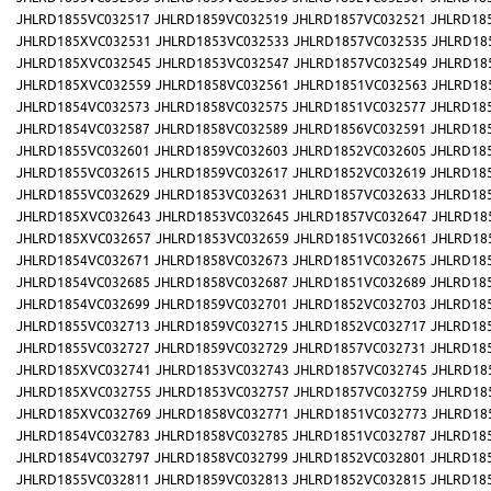
JHLRD1855VC032517
JHLRD1859VC032519
JHLRD1857VC032521
JHLRD18
JHLRD185XVC032531
JHLRD1853VC032533
JHLRD1857VC032535
JHLRD18
JHLRD185XVC032545
JHLRD1853VC032547
JHLRD1857VC032549
JHLRD18
JHLRD185XVC032559
JHLRD1858VC032561
JHLRD1851VC032563
JHLRD18
JHLRD1854VC032573
JHLRD1858VC032575
JHLRD1851VC032577
JHLRD18
JHLRD1854VC032587
JHLRD1858VC032589
JHLRD1856VC032591
JHLRD18
JHLRD1855VC032601
JHLRD1859VC032603
JHLRD1852VC032605
JHLRD18
JHLRD1855VC032615
JHLRD1859VC032617
JHLRD1852VC032619
JHLRD18
JHLRD1855VC032629
JHLRD1853VC032631
JHLRD1857VC032633
JHLRD18
JHLRD185XVC032643
JHLRD1853VC032645
JHLRD1857VC032647
JHLRD18
JHLRD185XVC032657
JHLRD1853VC032659
JHLRD1851VC032661
JHLRD18
JHLRD1854VC032671
JHLRD1858VC032673
JHLRD1851VC032675
JHLRD18
JHLRD1854VC032685
JHLRD1858VC032687
JHLRD1851VC032689
JHLRD18
JHLRD1854VC032699
JHLRD1859VC032701
JHLRD1852VC032703
JHLRD18
JHLRD1855VC032713
JHLRD1859VC032715
JHLRD1852VC032717
JHLRD18
JHLRD1855VC032727
JHLRD1859VC032729
JHLRD1857VC032731
JHLRD18
JHLRD185XVC032741
JHLRD1853VC032743
JHLRD1857VC032745
JHLRD18
JHLRD185XVC032755
JHLRD1853VC032757
JHLRD1857VC032759
JHLRD18
JHLRD185XVC032769
JHLRD1858VC032771
JHLRD1851VC032773
JHLRD18
JHLRD1854VC032783
JHLRD1858VC032785
JHLRD1851VC032787
JHLRD18
JHLRD1854VC032797
JHLRD1858VC032799
JHLRD1852VC032801
JHLRD18
JHLRD1855VC032811
JHLRD1859VC032813
JHLRD1852VC032815
JHLRD18