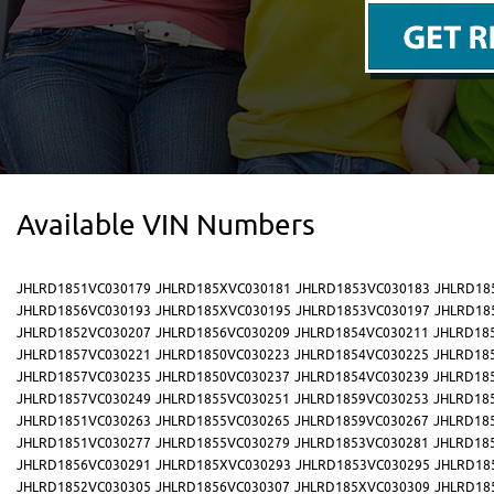
Available VIN Numbers
JHLRD1851VC030179
JHLRD185XVC030181
JHLRD1853VC030183
JHLRD18
JHLRD1856VC030193
JHLRD185XVC030195
JHLRD1853VC030197
JHLRD18
JHLRD1852VC030207
JHLRD1856VC030209
JHLRD1854VC030211
JHLRD18
JHLRD1857VC030221
JHLRD1850VC030223
JHLRD1854VC030225
JHLRD18
JHLRD1857VC030235
JHLRD1850VC030237
JHLRD1854VC030239
JHLRD18
JHLRD1857VC030249
JHLRD1855VC030251
JHLRD1859VC030253
JHLRD18
JHLRD1851VC030263
JHLRD1855VC030265
JHLRD1859VC030267
JHLRD18
JHLRD1851VC030277
JHLRD1855VC030279
JHLRD1853VC030281
JHLRD18
JHLRD1856VC030291
JHLRD185XVC030293
JHLRD1853VC030295
JHLRD18
JHLRD1852VC030305
JHLRD1856VC030307
JHLRD185XVC030309
JHLRD18