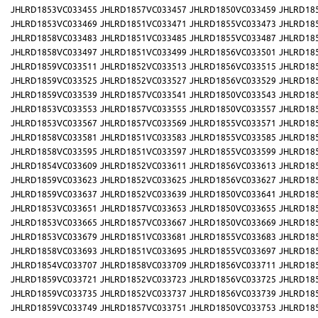
JHLRD1853VC033455
JHLRD1857VC033457
JHLRD1850VC033459
JHLRD18
JHLRD1853VC033469
JHLRD1851VC033471
JHLRD1855VC033473
JHLRD18
JHLRD1858VC033483
JHLRD1851VC033485
JHLRD1855VC033487
JHLRD18
JHLRD1858VC033497
JHLRD1851VC033499
JHLRD1856VC033501
JHLRD18
JHLRD1859VC033511
JHLRD1852VC033513
JHLRD1856VC033515
JHLRD18
JHLRD1859VC033525
JHLRD1852VC033527
JHLRD1856VC033529
JHLRD18
JHLRD1859VC033539
JHLRD1857VC033541
JHLRD1850VC033543
JHLRD18
JHLRD1853VC033553
JHLRD1857VC033555
JHLRD1850VC033557
JHLRD18
JHLRD1853VC033567
JHLRD1857VC033569
JHLRD1855VC033571
JHLRD18
JHLRD1858VC033581
JHLRD1851VC033583
JHLRD1855VC033585
JHLRD18
JHLRD1858VC033595
JHLRD1851VC033597
JHLRD1855VC033599
JHLRD18
JHLRD1854VC033609
JHLRD1852VC033611
JHLRD1856VC033613
JHLRD18
JHLRD1859VC033623
JHLRD1852VC033625
JHLRD1856VC033627
JHLRD18
JHLRD1859VC033637
JHLRD1852VC033639
JHLRD1850VC033641
JHLRD18
JHLRD1853VC033651
JHLRD1857VC033653
JHLRD1850VC033655
JHLRD18
JHLRD1853VC033665
JHLRD1857VC033667
JHLRD1850VC033669
JHLRD18
JHLRD1853VC033679
JHLRD1851VC033681
JHLRD1855VC033683
JHLRD18
JHLRD1858VC033693
JHLRD1851VC033695
JHLRD1855VC033697
JHLRD18
JHLRD1854VC033707
JHLRD1858VC033709
JHLRD1856VC033711
JHLRD18
JHLRD1859VC033721
JHLRD1852VC033723
JHLRD1856VC033725
JHLRD18
JHLRD1859VC033735
JHLRD1852VC033737
JHLRD1856VC033739
JHLRD18
JHLRD1859VC033749
JHLRD1857VC033751
JHLRD1850VC033753
JHLRD18