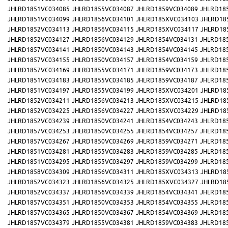
JHLRD1851VC034085
JHLRD1855VC034087
JHLRD1859VC034089
JHLRD18
JHLRD1851VC034099
JHLRD1856VC034101
JHLRD185XVC034103
JHLRD18
JHLRD1852VC034113
JHLRD1856VC034115
JHLRD185XVC034117
JHLRD18
JHLRD1852VC034127
JHLRD1856VC034129
JHLRD1854VC034131
JHLRD18
JHLRD1857VC034141
JHLRD1850VC034143
JHLRD1854VC034145
JHLRD18
JHLRD1857VC034155
JHLRD1850VC034157
JHLRD1854VC034159
JHLRD18
JHLRD1857VC034169
JHLRD1855VC034171
JHLRD1859VC034173
JHLRD18
JHLRD1851VC034183
JHLRD1855VC034185
JHLRD1859VC034187
JHLRD18
JHLRD1851VC034197
JHLRD1855VC034199
JHLRD185XVC034201
JHLRD18
JHLRD1852VC034211
JHLRD1856VC034213
JHLRD185XVC034215
JHLRD18
JHLRD1852VC034225
JHLRD1856VC034227
JHLRD185XVC034229
JHLRD18
JHLRD1852VC034239
JHLRD1850VC034241
JHLRD1854VC034243
JHLRD18
JHLRD1857VC034253
JHLRD1850VC034255
JHLRD1854VC034257
JHLRD18
JHLRD1857VC034267
JHLRD1850VC034269
JHLRD1859VC034271
JHLRD18
JHLRD1851VC034281
JHLRD1855VC034283
JHLRD1859VC034285
JHLRD18
JHLRD1851VC034295
JHLRD1855VC034297
JHLRD1859VC034299
JHLRD18
JHLRD1858VC034309
JHLRD1856VC034311
JHLRD185XVC034313
JHLRD18
JHLRD1852VC034323
JHLRD1856VC034325
JHLRD185XVC034327
JHLRD18
JHLRD1852VC034337
JHLRD1856VC034339
JHLRD1854VC034341
JHLRD18
JHLRD1857VC034351
JHLRD1850VC034353
JHLRD1854VC034355
JHLRD18
JHLRD1857VC034365
JHLRD1850VC034367
JHLRD1854VC034369
JHLRD18
JHLRD1857VC034379
JHLRD1855VC034381
JHLRD1859VC034383
JHLRD18