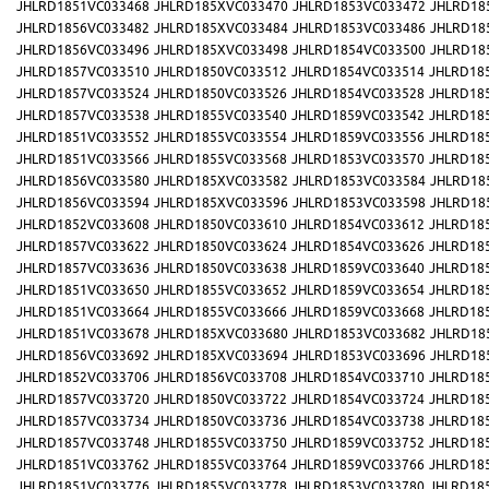
JHLRD1851VC033468
JHLRD185XVC033470
JHLRD1853VC033472
JHLRD18
JHLRD1856VC033482
JHLRD185XVC033484
JHLRD1853VC033486
JHLRD18
JHLRD1856VC033496
JHLRD185XVC033498
JHLRD1854VC033500
JHLRD18
JHLRD1857VC033510
JHLRD1850VC033512
JHLRD1854VC033514
JHLRD18
JHLRD1857VC033524
JHLRD1850VC033526
JHLRD1854VC033528
JHLRD18
JHLRD1857VC033538
JHLRD1855VC033540
JHLRD1859VC033542
JHLRD18
JHLRD1851VC033552
JHLRD1855VC033554
JHLRD1859VC033556
JHLRD18
JHLRD1851VC033566
JHLRD1855VC033568
JHLRD1853VC033570
JHLRD18
JHLRD1856VC033580
JHLRD185XVC033582
JHLRD1853VC033584
JHLRD18
JHLRD1856VC033594
JHLRD185XVC033596
JHLRD1853VC033598
JHLRD18
JHLRD1852VC033608
JHLRD1850VC033610
JHLRD1854VC033612
JHLRD18
JHLRD1857VC033622
JHLRD1850VC033624
JHLRD1854VC033626
JHLRD18
JHLRD1857VC033636
JHLRD1850VC033638
JHLRD1859VC033640
JHLRD18
JHLRD1851VC033650
JHLRD1855VC033652
JHLRD1859VC033654
JHLRD18
JHLRD1851VC033664
JHLRD1855VC033666
JHLRD1859VC033668
JHLRD18
JHLRD1851VC033678
JHLRD185XVC033680
JHLRD1853VC033682
JHLRD18
JHLRD1856VC033692
JHLRD185XVC033694
JHLRD1853VC033696
JHLRD18
JHLRD1852VC033706
JHLRD1856VC033708
JHLRD1854VC033710
JHLRD18
JHLRD1857VC033720
JHLRD1850VC033722
JHLRD1854VC033724
JHLRD18
JHLRD1857VC033734
JHLRD1850VC033736
JHLRD1854VC033738
JHLRD18
JHLRD1857VC033748
JHLRD1855VC033750
JHLRD1859VC033752
JHLRD18
JHLRD1851VC033762
JHLRD1855VC033764
JHLRD1859VC033766
JHLRD18
JHLRD1851VC033776
JHLRD1855VC033778
JHLRD1853VC033780
JHLRD18