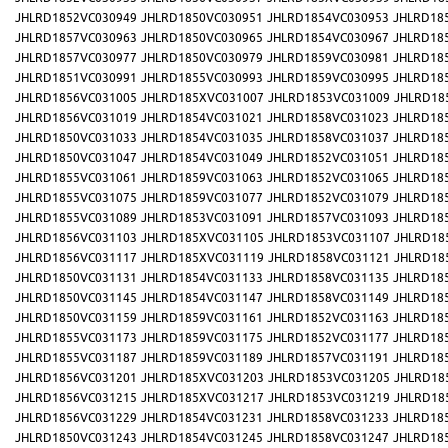
JHLRD1852VC030949
JHLRD1850VC030951
JHLRD1854VC030953
JHLRD18
JHLRD1857VC030963
JHLRD1850VC030965
JHLRD1854VC030967
JHLRD18
JHLRD1857VC030977
JHLRD1850VC030979
JHLRD1859VC030981
JHLRD18
JHLRD1851VC030991
JHLRD1855VC030993
JHLRD1859VC030995
JHLRD18
JHLRD1856VC031005
JHLRD185XVC031007
JHLRD1853VC031009
JHLRD18
JHLRD1856VC031019
JHLRD1854VC031021
JHLRD1858VC031023
JHLRD18
JHLRD1850VC031033
JHLRD1854VC031035
JHLRD1858VC031037
JHLRD18
JHLRD1850VC031047
JHLRD1854VC031049
JHLRD1852VC031051
JHLRD18
JHLRD1855VC031061
JHLRD1859VC031063
JHLRD1852VC031065
JHLRD18
JHLRD1855VC031075
JHLRD1859VC031077
JHLRD1852VC031079
JHLRD18
JHLRD1855VC031089
JHLRD1853VC031091
JHLRD1857VC031093
JHLRD18
JHLRD1856VC031103
JHLRD185XVC031105
JHLRD1853VC031107
JHLRD18
JHLRD1856VC031117
JHLRD185XVC031119
JHLRD1858VC031121
JHLRD18
JHLRD1850VC031131
JHLRD1854VC031133
JHLRD1858VC031135
JHLRD18
JHLRD1850VC031145
JHLRD1854VC031147
JHLRD1858VC031149
JHLRD18
JHLRD1850VC031159
JHLRD1859VC031161
JHLRD1852VC031163
JHLRD18
JHLRD1855VC031173
JHLRD1859VC031175
JHLRD1852VC031177
JHLRD18
JHLRD1855VC031187
JHLRD1859VC031189
JHLRD1857VC031191
JHLRD18
JHLRD1856VC031201
JHLRD185XVC031203
JHLRD1853VC031205
JHLRD18
JHLRD1856VC031215
JHLRD185XVC031217
JHLRD1853VC031219
JHLRD18
JHLRD1856VC031229
JHLRD1854VC031231
JHLRD1858VC031233
JHLRD18
JHLRD1850VC031243
JHLRD1854VC031245
JHLRD1858VC031247
JHLRD18