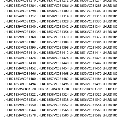
JHLRD1853VC031270
JHLRD1857VC031272
JHLRD1850VC031274
JHLRD18
JHLRD1853VC031284
JHLRD1857VC031286
JHLRD1850VC031288
JHLRD18
JHLRD1853VC031298
JHLRD1858VC031300
JHLRD1851VC031302
JHLRD18
JHLRD1854VC031312
JHLRD1858VC031314
JHLRD1851VC031316
JHLRD18
JHLRD1854VC031326
JHLRD1858VC031328
JHLRD1856VC031330
JHLRD18
JHLRD1859VC031340
JHLRD1852VC031342
JHLRD1856VC031344
JHLRD18
JHLRD1859VC031354
JHLRD1852VC031356
JHLRD1856VC031358
JHLRD18
JHLRD1859VC031368
JHLRD1857VC031370
JHLRD1850VC031372
JHLRD18
JHLRD1853VC031382
JHLRD1857VC031384
JHLRD1850VC031386
JHLRD18
JHLRD1853VC031396
JHLRD1857VC031398
JHLRD1851VC031400
JHLRD18
JHLRD1854VC031410
JHLRD1858VC031412
JHLRD1851VC031414
JHLRD18
JHLRD1854VC031424
JHLRD1858VC031426
JHLRD1851VC031428
JHLRD18
JHLRD1854VC031438
JHLRD1852VC031440
JHLRD1856VC031442
JHLRD18
JHLRD1859VC031452
JHLRD1852VC031454
JHLRD1856VC031456
JHLRD18
JHLRD1859VC031466
JHLRD1852VC031468
JHLRD1850VC031470
JHLRD18
JHLRD1853VC031480
JHLRD1857VC031482
JHLRD1850VC031484
JHLRD18
JHLRD1853VC031494
JHLRD1857VC031496
JHLRD1850VC031498
JHLRD18
JHLRD185XVC031508
JHLRD1858VC031510
JHLRD1851VC031512
JHLRD18
JHLRD1854VC031522
JHLRD1858VC031524
JHLRD1851VC031526
JHLRD18
JHLRD1854VC031536
JHLRD1858VC031538
JHLRD1856VC031540
JHLRD18
JHLRD1859VC031550
JHLRD1852VC031552
JHLRD1856VC031554
JHLRD18
JHLRD1859VC031564
JHLRD1852VC031566
JHLRD1856VC031568
JHLRD18
JHLRD1859VC031578
JHLRD1857VC031580
JHLRD1850VC031582
JHLRD18